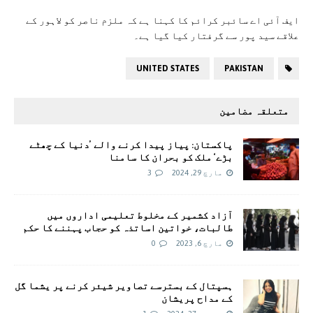
ایف آئی اے سائبر کرائم کا کہنا ہے کہ ملزم ناصر کو لاہور کے
علاقے سيد پور سے گرفتار کيا گيا ہے۔
UNITED STATES
PAKISTAN
متعلقہ مضامین
پاکستان: پیاز پیدا کرنے والے ’دنیا کے چھٹے
بڑے‘ ملک کو بحران کا سامنا
مارچ 29, 2024
3
آزاد کشمیر کے مخلوط تعلیمی اداروں میں
طالبات، خواتین اساتذہ کو حجاب پہننے کا حکم
مارچ 6, 2023
0
ہسپتال کے بسترسے تصاویر شیئر کرنے پر یشما گل
کے مداح پریشان