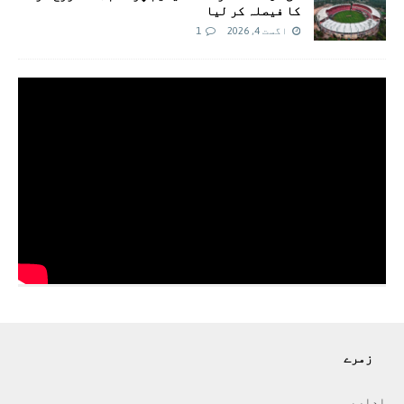
کا فیصلہ کر لیا
اگست 4, 2026
1
زمرے
اداريہ