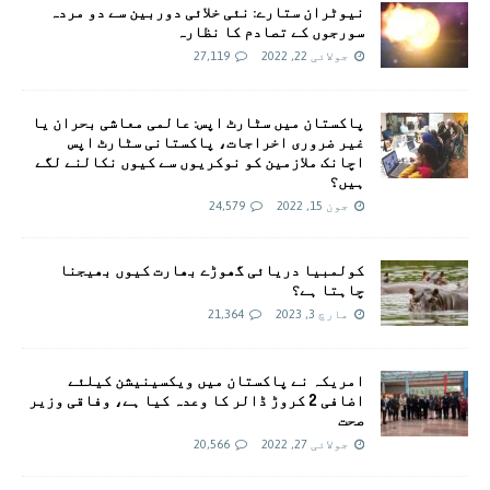
نیوٹران ستارے: نئی خلائی دوربین سے دو مردہ
سورجوں کے تصادم کا نظارہ
جولائی 22, 2022
27,119
پاکستان میں سٹارٹ اپس: عالمی معاشی بحران یا
غیر ضروری اخراجات، پاکستانی سٹارٹ اپس
اچانک ملازمین کو نوکریوں سے کیوں نکالنے لگے
ہیں؟
جون 15, 2022
24,579
کولمبیا دریائی گھوڑے بھارت کیوں بھیجنا
چاہتا ہے؟
مارچ 3, 2023
21,364
امريکہ نے پاکستان میں ویکسینیشن کیلئے
اضافی 2 کروڑ ڈالر کا وعدہ کیا ہے، وفاقی وزیر
صحت
جولائی 27, 2022
20,566