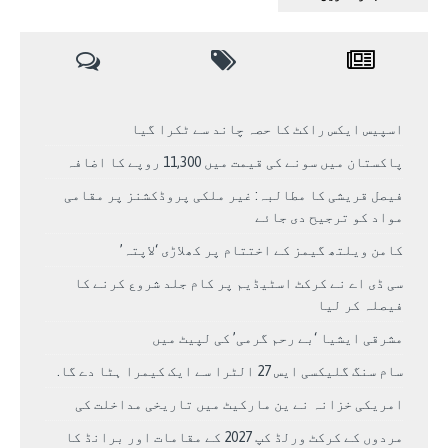
اسپیس ایکس راکٹ کا حصہ چاند سے ٹکرا گیا
پاکستان میں سونے کی قیمت میں 11,300 روپے کا اضافہ
فیصل قریشی کا مطالبہ: غیر ملکی پروڈکشنز پر مقامی
مواد کو ترجیح دی جائے
کامن ویلتھ گیمز کے اختتام پر کھلاڑی ‘لاپتہ’
سی ڈی اے نے کرکٹ اسٹیڈیم پر کام جلد شروع کرنے کا
فیصلہ کر لیا
مشرقی ایشیا ‘بے رحم گرمی’ کی لپیٹ میں
سام سنگ گلیکسی ایس 27 الٹرا سے ایک کیمرا ہٹا دے گا.
امریکی خزانہ نے ین مارکیٹ میں تاریخی مداخلت کی
مردوں کے کرکٹ ورلڈ کپ 2027 کے مقامات اور برانڈ کا