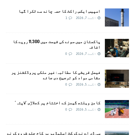
اسپیس ایکس راکٹ کا حصہ چاند سے ٹکرا گیا
اگست 7, 2026
1
پاکستان میں سونے کی قیمت میں 11,300 روپے کا
اضافہ
اگست 7, 2026
0
فیصل قریشی کا مطالبہ: غیر ملکی پروڈکشنز پر
مقامی مواد کو ترجیح دی جائے
اگست 5, 2026
0
کامن ویلتھ گیمز کے اختتام پر کھلاڑی ‘لاپتہ’
اگست 5, 2026
0
سی ڈی اے نے کرکٹ اسٹیڈیم پر کام جلد شروع کرنے