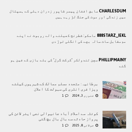
CHARLESDUM
سابق افغان پیسر شاپور زدران دہلی کے ہسپتال
میں زندگی اور موت کی جنگ لڑ رہے ہیں
888STARZ_IEKL
ماسکو: شطرنج کھیلنے والے روبوٹ نے اپنے
مدِمقابل سات سالہ بچے کی انگلی توڑ دی
PHILLIPMAINY
سچن تندولکر ’کرکٹ گرل‘ کی بلے بازی کے فین ہو
گئے
برطانیہ: متعدد مسلم ممالک کے شہریوں کیلئے
ویزا فری انٹری کی سہولت کا اعلان
جنوری 3, 2024
1
کوئٹہ سے اسلام آباد جانیوالی نجی ایئر لائن کی
پرواز حادثے سے بال بال بچ گئی
جولائی 8, 2025
1