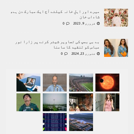
میرے اور اہلِ خانہ کیلئے آج ایک مبارک دن ہے،
شاداب خان
فروری 9, 2023
0
بے بی بمپ کی تصاویر شیئر کرنے پر زارا نور
عباس کو تنقید کا سامنا
جنوری 23, 2024
0