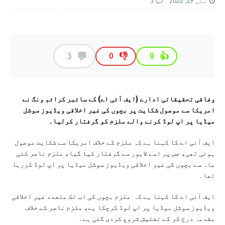
مئی 19, 2022
3
💬
3
👎
👍
0
0
وفاقی تحقیقاتی ادارے (ایف آئی اے) کے سائبر کرائم ونگ نے
امریکا سے موصول شکایت پر بچوں کی غير اخلاقی ويڈيوز سوشل
ميڈيا پر اپ لوڈ کرنے والے ملزم کو گرفتار کرلیا۔
ایف آئی اے کا کہنا ہے کہ ملزم کے خلاف امریکا سے شکايت موصول
ہوئی تھی، جس پر اسے لاہور سے گرفتار کيا گيا، ملزم ناصر کئی
ماہ سے بچوں کی غير اخلاقی ويڈيوز سوشل ميڈيا پر اپ لوڈ کررہا
تھا۔
ایف آئی اے کا کہنا ہے کہ ملزم بچوں کی اب تک متعدد غیر اخلاقی
ويڈيوز سوشل ميڈيا پر اپ لوڈ کرچکا ہے، ملزم ناصر کے خلاف
مقدمہ درج کر کے تفتیش شروع کردی گئی ہے۔