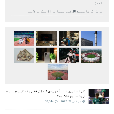
اعلان
نرمل پُرجا سمیت 10 کوہ پیما براڈ پیک پر لاپتہ
کیا شاہین شاہ آفریدی کے ان فٹ ہونے کی وجہ بہت
زیادہ بولنگ ہے؟
جولائی 22, 2022
30,344