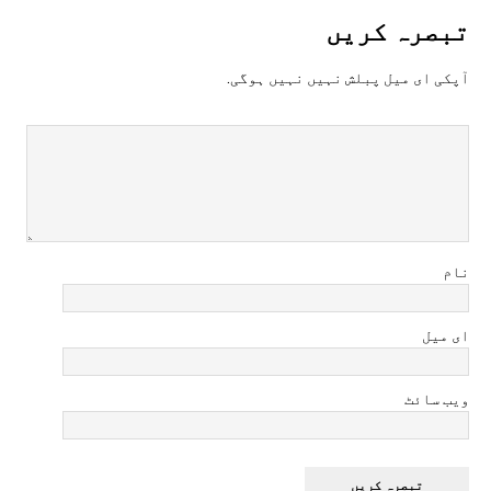
تبصرہ کريں
آپکی ای ميل پبلش نہيں نہيں ہوگی.
نام
ای میل
ویب سائٹ