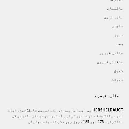
پاکستان
تازہ ترين
دلچسپ
شوبز
صحت
عالمی خبريں
علاقائی خبريں
کھيل
معيشت
حالیہ تبصرے
HERSHELDAUCT
پی ایس ایل میں دو نئی ٹیمیں شامل: حیدرآباد
اور سیالکوٹ کے لیے امریکی اور آسٹریلوی سرمایہ کاروں کی
بالترتیب 175 اور 185 کروڑ روپے کی کامیاب بولیاں