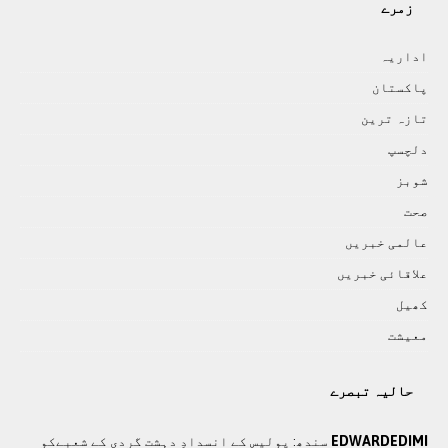
زمرے
اداريہ
پاکستان
تازہ ترين
دلچسپ
شوبز
صحت
عالمی خبريں
علاقائی خبريں
کھيل
معيشت
حالیہ تبصرے
EDWARDEDIMI
سندھ: پوليس کے انسدادِ دہشت گردی کے شعبےکو