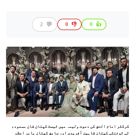
💬
2
👎
👍
0
0
کرکٹر امام الحق کی دعوت ولیمہ میں ٹیسٹ کپتان شان مسعود،
ٹی ٹوئنٹی کپتان شاہین آفریدی اور سابق کپتان بابر اعظم