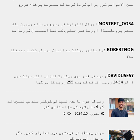
بین الاقوامی طرز پر اپ گریڈ کرنے کے منصوبے پر کام شروع
MOSTBET_OOSA
ايران انٹرنيٹ کو وسيع پيمانے بيرون ملک
منفی پروپگينڈا اور سائبر حملوں کے ليۓ استعمال کررہا ہے
ROBERTNOG
کیا بائیو ہیکنگ سے انسان موت کو شکست دے سکتا
ہے؟
DAVIDUSESY
روپے کی قدر میں ریکارڈ تنزلی: انٹربینک میں
ڈالر 24.54 روپے اضافے کے بعد 255 روپے کا ہو گیا
ریپ کا جرم ثابت، نیپالی کرکٹر سندیپ لمیچانے
کو 8 سال قید کی سزا سنادی گئی
جنوری 10, 2024
0
سولر پینلز کی قیمتوں میں نمایاں کمی، مگر
خریدار اب بھی کم