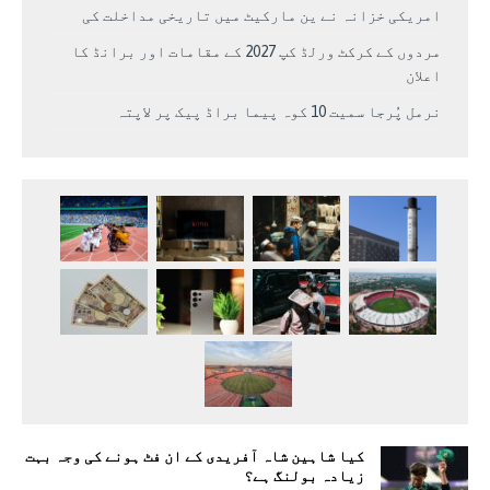
امریکی خزانہ نے ین مارکیٹ میں تاریخی مداخلت کی
مردوں کے کرکٹ ورلڈ کپ 2027 کے مقامات اور برانڈ کا
اعلان
نرمل پُرجا سمیت 10 کوہ پیما براڈ پیک پر لاپتہ
کیا شاہین شاہ آفریدی کے ان فٹ ہونے کی وجہ بہت
زیادہ بولنگ ہے؟