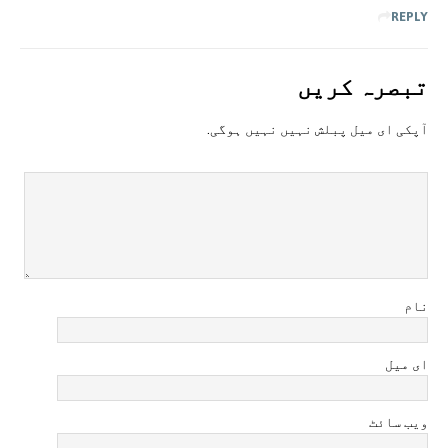
REPLY
تبصرہ کريں
آپکی ای ميل پبلش نہيں نہيں ہوگی.
نام
ای میل
ویب سائٹ