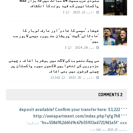
سعودی عرب سمیت 24 ممالک میں 15 ہزار 953
پاکستانیوں کے قید ہونے کا انکشاف
اگست 12, 2025
3
فیفا، ’میسی کا جادو‘ اور عارف لوہار کا
’حادثاتی‘ گیت: ’پریشان مت ہوں، میسی لاہور سے
ہیں‘
جون 28, 2024
3
سی پيک منصوبے کی لاگت ميں ہوشربا اضافہ، چينی
مزدوروں کی تنخواہيں لاکھوں ميں، پاکستان پر
چینی قرضوں ميں بھی اضافہ
اکتوبر 30, 2022
13,561
2 COMMENTS
* * * $3,222 deposit available! Confirm your transfer here:
http://uwiapartment.com/index.php?qfg7h8 * * *
hs=558d912d6fd9c67b55933ad7219d1e5f* ххх*
نے کہا:
ستمبر 25, 2025 وقت 3:41 شام