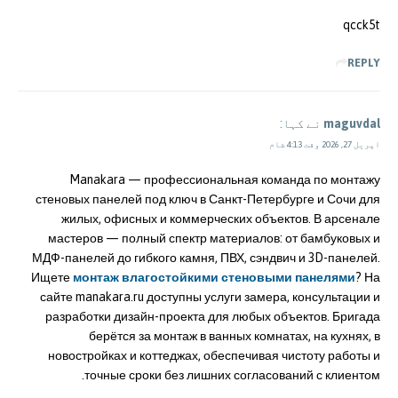
qcck5t
REPLY
maguvdal
نے کہا:
اپریل 27, 2026 وقت 4:13 شام
Manakara — профессиональная команда по монтажу
стеновых панелей под ключ в Санкт-Петербурге и Сочи для
жилых, офисных и коммерческих объектов. В арсенале
мастеров — полный спектр материалов: от бамбуковых и
МДФ-панелей до гибкого камня, ПВХ, сэндвич и 3D-панелей.
Ищете
монтаж влагостойкими стеновыми панелями
? На
сайте manakara.ru доступны услуги замера, консультации и
разработки дизайн-проекта для любых объектов. Бригада
берётся за монтаж в ванных комнатах, на кухнях, в
новостройках и коттеджах, обеспечивая чистоту работы и
точные сроки без лишних согласований с клиентом.