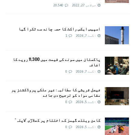
جولائی 27, 2022
20,540
اسپیس ایکس راکٹ کا حصہ چاند سے ٹکرا گیا
اگست 7, 2026
1
پاکستان میں سونے کی قیمت میں 11,300 روپے کا
اضافہ
اگست 7, 2026
0
فیصل قریشی کا مطالبہ: غیر ملکی پروڈکشنز پر
مقامی مواد کو ترجیح دی جائے
اگست 5, 2026
0
کامن ویلتھ گیمز کے اختتام پر کھلاڑی ‘لاپتہ’
اگست 5, 2026
0