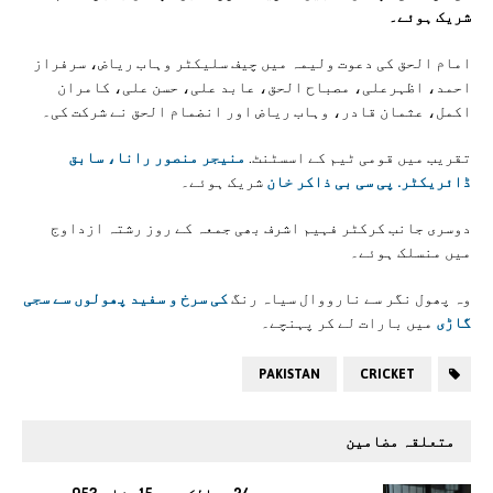
شریک ہوئے۔
امام الحق کی دعوت ولیمہ میں چیف سلیکٹر وہاب ریاض، سرفراز
احمد، اظہرعلی، مصباح الحق، عابد علی، حسن علی، کامران
اکمل، عثمان قادر، وہاب ریاض اور انضمام الحق نے شرکت کی۔
تقریب میں قومی ٹیم کے اسسٹنٹ.
منیجر منصور رانا، سابق
ڈائریکٹر. پی سی بی ذاکر خان
شریک ہوئے۔
دوسری جانب کرکٹر فہیم اشرف بھی جمعہ کے روز رشتہ ازداوج
میں منسلک ہوئے۔
وہ پھول نگر سے نارووال سیاہ رنگ
کی سرخ و سفید پھولوں سے سجی
گاڑی
میں بارات لے کر پہنچے۔
PAKISTAN
CRICKET
متعلقہ مضامین