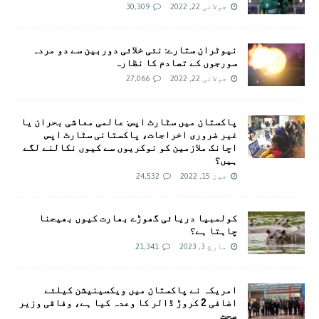
جولائی 22, 2022
30,309
نیوٹران ستارے: نئی خلائی دوربین سے دو مردہ
سورجوں کے تصادم کا نظارہ
جولائی 22, 2022
27,066
پاکستان میں سٹارٹ اپس: عالمی معاشی بحران یا
غیر ضروری اخراجات، پاکستانی سٹارٹ اپس
اچانک ملازمین کو نوکریوں سے کیوں نکالنے لگے
ہیں؟
جون 15, 2022
24,532
کولمبیا دریائی گھوڑے بھارت کیوں بھیجنا
چاہتا ہے؟
مارچ 3, 2023
21,341
امريکہ نے پاکستان میں ویکسینیشن کیلئے
اضافی 2 کروڑ ڈالر کا وعدہ کیا ہے، وفاقی وزیر
صحت