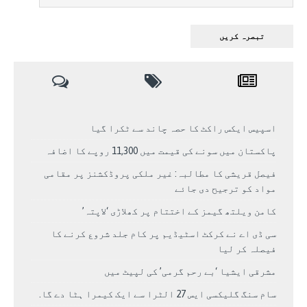
اسپیس ایکس راکٹ کا حصہ چاند سے ٹکرا گیا
پاکستان میں سونے کی قیمت میں 11,300 روپے کا اضافہ
فیصل قریشی کا مطالبہ: غیر ملکی پروڈکشنز پر مقامی
مواد کو ترجیح دی جائے
کامن ویلتھ گیمز کے اختتام پر کھلاڑی ‘لاپتہ’
سی ڈی اے نے کرکٹ اسٹیڈیم پر کام جلد شروع کرنے کا
فیصلہ کر لیا
مشرقی ایشیا ‘بے رحم گرمی’ کی لپیٹ میں
سام سنگ گلیکسی ایس 27 الٹرا سے ایک کیمرا ہٹا دے گا.