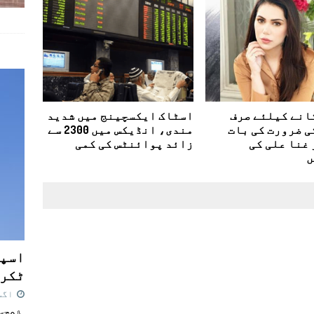
انے کیلئے صرف
اسٹاک ایکسچینج میں شدید
ی ضرورت کی بات
مندی، انڈیکس میں 2300 سے
غنا علی کی
زائد پوائنٹس کی کمی
ں
اسپی
ٹکرا
اگست 7,