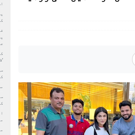
سٹیڈیم پر کام جلد شروع کرنے کا فیصلہ کر لیا
پاکستان
اس
 حصہ چاند سے ٹکرا گیا
تازہ ترين
کا
فی
پر
جا
کا
‘ل
سی
کر
مش
کی
ام
مد