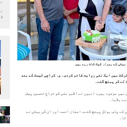
بر
لا
 بیٹی کے ہمراہ کیک کاٹ رہے ہیں
رکٹ میں ایک نئی روایت قائم کردی۔ وہ کراچی ٹیسٹ کے بعد
 لے کر پہنچ گئے۔
میں موجود ہیں، انہوں نے اظہر علی کو خراجِ تحسین پیش
سے بلایا۔
 کے پاس ہوٹل پہنچ گئے، اعجاز احمد اور ان کی بیٹی نے
ٹا۔