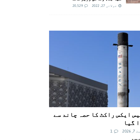
جولائی 27, 2022
20,529
س ایکس راکٹ کا حصہ چاند سے
 گیا
 2026
1