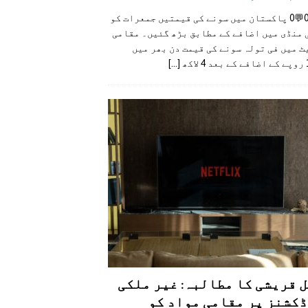
👍0👎0💬0 پاکستان میں سونے کی قیمتیں جمعرات کو
 منڈی میں اضافے کے مطابق بڑھ گئیں۔ مقامی
 میں فی تولہ سونے کی قیمت دن بھر میں
کھ
[...]
 قریشی کا مطالبہ: غیر ملکی
کشنز پر مقامی مواد کو