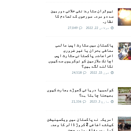
نیوٹران ستارے: نئی خلائی دوربین
سے دو مردہ سورجوں کے تصادم کا
نظارہ
جولائی 22, 2022
27,049
پاکستان میں سٹارٹ اپس: عالمی
معاشی بحران یا غیر ضروری
اخراجات، پاکستانی سٹارٹ اپس
اچانک ملازمین کو نوکریوں سے کیوں
نکالنے لگے ہیں؟
جون 15, 2022
24,518
کولمبیا دریائی گھوڑے بھارت کیوں
بھیجنا چاہتا ہے؟
مارچ 3, 2023
21,336
امريکہ نے پاکستان میں ویکسینیشن
کیلئے اضافی 2 کروڑ ڈالر کا وعدہ
کیا ہے، وفاقی وزیر صحت