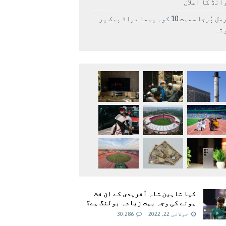
انڈ کا اعلان
نرمل پُرجا سمیت 10 کوہ پیما براڈ پیک پر
پتہ
کیا شاہین شاہ آفریدی کے ان فٹ
ہونے کی وجہ بہت زیادہ بولنگ ہے؟
جولائی 22, 2022
30,286