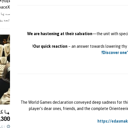
سے چان
تصدیق
We are hastening at their salvation
—the unit with speci
Our quick reaction
– an answer towards lowering thy o
Discover one’
The World Games declaration conveyed deep sadness for thi
player’s dear ones, friends, and the complete Orienteerin
پاکس
11,300 روپے کا 
https://edasmak
اگست 7,