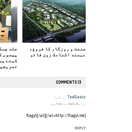
صنعت و روزگار کا فروغ،
جلد چمک
مہمند اکنامک زون قائم
پیسوں ک
کہنے پر 
تعریفی
13 COMMENTS
TedGeats
نے کہا:
مارچ 23, 2023 وقت 9:16 صبح
[url=http://flagyl.ink/]flagyl[/url]
REPLY