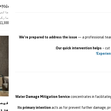
عالمی
مارکیٹ
11,300 روپے کے اضافے کے بعد 4 لا
We’re prepared to address the issue
— a professional tea
Our quick intervention helps
– cut 
Experien
Water Damage Mitigation Service
concentrates in facilitat
فیصل
پروڈ
Its primary intention
acts as for prevent further damage, pro