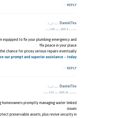
REPLY
DanielTes
نے کہا:
ستمبر 4, 2025 وقت 5:59 شام
m equipped to fix your plumbing emergency and
fix peace in your place!
the chance for pricey serious repairs eventually.
ce our prompt and superior assistance – today!
REPLY
DanielTes
نے کہا:
ستمبر 16, 2025 وقت 1:53 صبح
ing homeowners promptly managing water-linked
issues.
tect preservable assets, plus revive security in