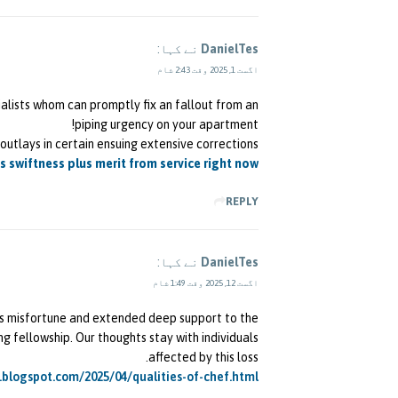
DanielTes
نے کہا:
اگست 1, 2025 وقت 2:43 شام
alists whom can promptly fix an fallout from an
piping urgency on your apartment!
utlays in certain ensuing extensive corrections!
s swiftness plus merit from service right now!
REPLY
DanielTes
نے کہا:
اگست 12, 2025 وقت 1:49 شام
s misfortune and extended deep support to the
g fellowship. Our thoughts stay with individuals
affected by this loss.
.blogspot.com/2025/04/qualities-of-chef.html