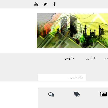
ت
اداريہ
دلچسپ