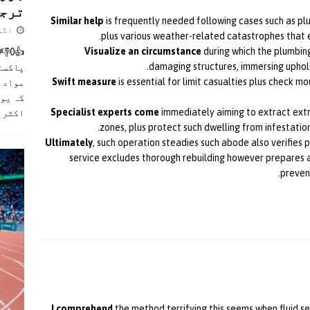
ترجی
Similar help
is frequently needed following cases such as plum
اگست 5,
plus various weather-related catastrophes that e
Visualize an circumstance
during which the plumbin
damaging structures, immersing upholst
پاکست
Swift measure
is essential for limit casualties plus check m
مواد ک
کہ یو
Specialist experts come
immediately aiming to extract ext
اکثر
]
zones, plus protect such dwelling from infestatio
Ultimately
, such operation steadies such abode also verifies
service excludes thorough rebuilding however prepares
prevent
I comprehend
the method terrifying this seems when fluid se