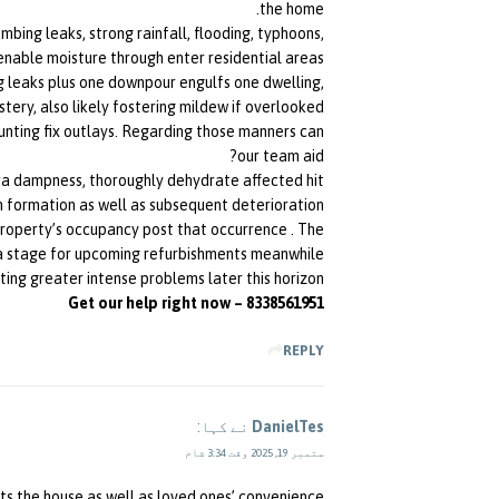
the home.
bing leaks, strong rainfall, flooding, typhoons,
nable moisture through enter residential areas.
g leaks plus one downpour engulfs one dwelling,
ery, also likely fostering mildew if overlooked.
ounting fix outlays. Regarding those manners can
our team aid?
ra dampness, thoroughly dehydrate affected hit
n formation as well as subsequent deterioration.
 property’s occupancy post that occurrence . The
 a stage for upcoming refurbishments meanwhile
ing greater intense problems later this horizon.
Get our help right now – 8338561951
REPLY
DanielTes
نے کہا:
ستمبر 19, 2025 وقت 3:34 شام
ts the house as well as loved ones’ convenience