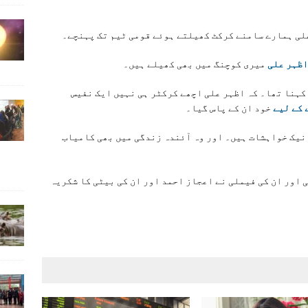
علی ہمارے سامنے کرکٹ کھیلتے ہوئے قومی ٹیم تک پہنچے۔
اظہر علی
میری کوچنگ میں بھی کھیلے ہیں۔
کہنا تھا۔ کہ اظہر علی اچھے کرکٹر ہی نہیں ایک نفیس
 کے لیے
خود ان کے پاس گیا۔
 نیک خواہشات ہیں۔ اور وہ آئندہ زندگی میں بھی کامیاب
ی اور ان کی فیملی نے اعجاز احمد اور ان کی بیٹی کا شکریہ