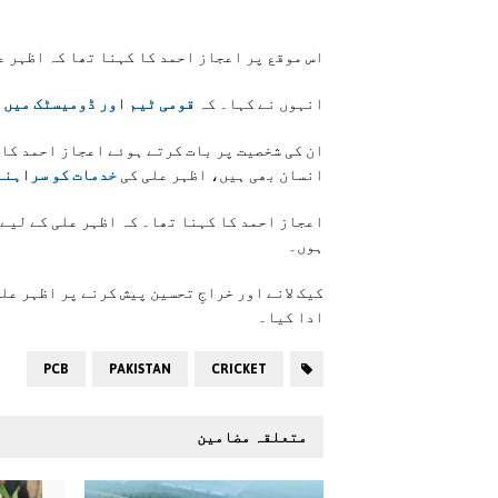
اس موقع پر اعجاز احمد کا کہنا تھا کہ اظہر 
انہوں نے کہا۔ کہ
قومی ٹیم اور ڈومیسٹک میں 
ان کی شخصیت پر بات کرتے ہوئے اعجاز احمد کا 
انسان بھی ہیں، اظہر علی کی
خدمات کو سراہنے
اعجاز احمد کا کہنا تھا۔ کہ اظہر علی کے لیے
ہوں۔
کیک لانے اور خراجِ تحسین پیش کرنے پر اظہر عل
ادا کیا۔
PCB
PAKISTAN
CRICKET
متعلقہ مضامین