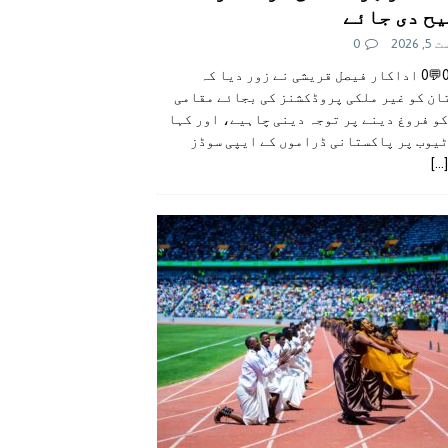
ح دی جائے
 2026
0
👍0👎0💬0 اداکار فیصل قریشی نے زور دیا کہ
ان کو غیر ملکی پروڈکشنز کی بجائے مقامی
و فروغ دینے پر توجہ دینی چاہیے، اور کہا
ٹیوب پر پاکستانی ڈراموں کے ایپی سوڈز
[...