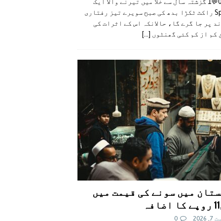
👍0👎0💬1 گزشتہ سال سے خلا میں تیرنے والا ایک
SpaceX راکٹ ٹکڑا بدھ کی صبح سویرے تیز رفتاری
د پر جا گرے گا، حالانکہ اس کے اثرات کی
 کم از کم کئی گھنٹوں
[...]
تان میں سونے کی قیمت میں
اضافہ
 2026
0