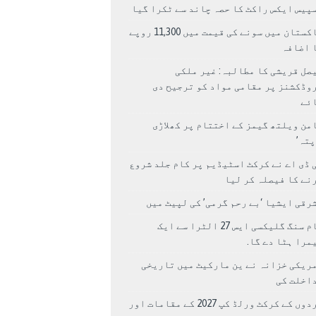
پیس ایکس راکٹ کا حصہ چاند سے ٹکرا گیا
پاکستان میں سونے کی قیمت میں 11,300 روپے
 اضافہ
صل قریشی کا مطالبہ: غیر ملکی
وڈکشنز پر مقامی مواد کو ترجیح دی
ئے
من ویلتھ گیمز کے اختتام پر کھلاڑی
اپتہ’
 ڈی اے نے کرکٹ اسٹیڈیم پر کام جلد شروع
نے کا فیصلہ کر لیا
رقی ایشیا ‘بے رحم گرمی’ کی لپیٹ میں
سام سنگ گلیکسی ایس 27 الٹرا سے ایک
مرا ہٹا دے گا.
ریکی خزانہ نے ین مارکیٹ میں تاریخی
اخلت کی
مردوں کے کرکٹ ورلڈ کپ 2027 کے مقامات اور