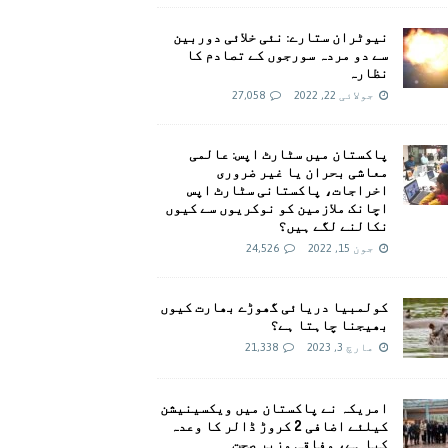
نیوٹران ستارے: نئی خلائی دوربین
سے دو مردہ سورجوں کے تصادم کا
نظارہ
جولائی 22, 2022
27,058
پاکستان میں سٹارٹ اپس: عالمی
معاشی بحران یا غیر ضروری
اخراجات، پاکستانی سٹارٹ اپس
اچانک ملازمین کو نوکریوں سے کیوں
نکالنے لگے ہیں؟
جون 15, 2022
24,526
کولمبیا دریائی گھوڑے بھارت کیوں
بھیجنا چاہتا ہے؟
مارچ 3, 2023
21,338
امريکہ نے پاکستان میں ویکسینیشن
کیلئے اضافی 2 کروڑ ڈالر کا وعدہ
کیا ہے، وفاقی وزیر صحت