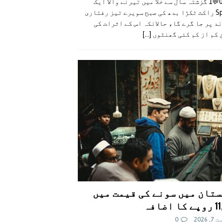
👍0👎0💬1 گزشتہ سال سے خلا میں تیرنے والا ایک
SpaceX راکٹ ٹکڑا بدھ کی صبح سویرے تیز رفتاری
د پر جا گرے گا، حالانکہ اس کے اثرات کی
 کم از کم کئی گھنٹوں
[...]
تان میں سونے کی قیمت میں
اضافہ
 2026
0