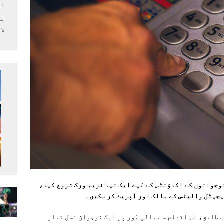
بر
لا
 (SBP) نے بدھ کے روز نوجوانوں کے اکاؤنٹس کے لیے ایک نیا فریم ورک شروع کیا،
یجیٹل والیٹس کے مالک اور آپریٹ کر سکیں۔
مطابق، اس اقدام سے مالی طور پر ایک نوجوان نسل تیار