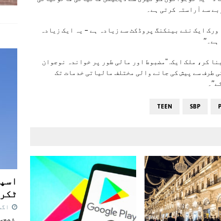
ربے سے آراستہ کرتی ہے۔
ورک ایک نئے بینکنگ پروڈکٹ سے زیادہ ہے – یہ ایک زیادہ
ہے۔”
نا کر، ملک ایک. "مضبوط اور مالی طور پر خواندہ نوجوان
ی طرف سے پیش کی جانے والی مختلف مالیاتی خدمات تک
ے”۔
TEEN
SBP
اسپی
ٹکرا
اگست 7,