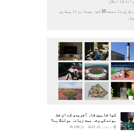
انڈ کا اعلان
نرمل پُرجا سمیت 10 کوہ پیما براڈ پیک پر
پتہ
کیا شاہین شاہ آفریدی کے ان فٹ
ہونے کی وجہ بہت زیادہ بولنگ ہے؟
جولائی 22, 2022
30,298