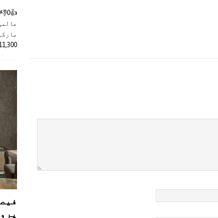
عالمی
مارکیٹ
11,300 روپے کے اضافے کے بعد 4 لا
فیصل
پروڈ