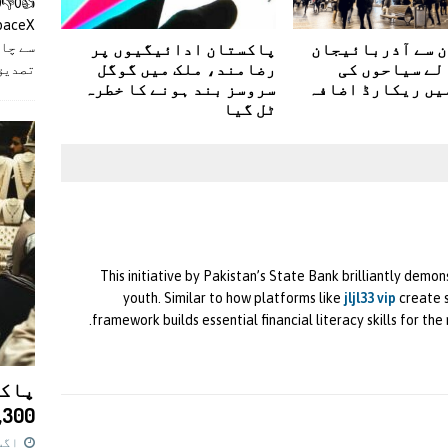
سے چان
 سے آذربائیجان
پاکستان ادائیگیوں پر
لے سیاحوں کی
رضامند، ملک میں گوگل
تصدیق
یں ریکارڈ اضافہ
سروسز بند ہونے کا خطرہ
ٹل گیا
This initiative by Pakistan’s State Bank brilliantly demo
youth. Similar to how platforms like
jljl33 vip
create s
framework builds essential financial literacy skills for th
پاکس
11,300 روپے کا 
اگست 7,