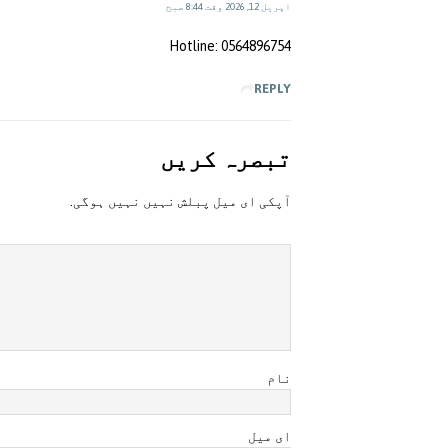
اپریل 12, 2026 وقت 8:44 صبح
Hotline: 0564896754
REPLY
تبصرہ کريں
آپکی ای ميل پبلش نہيں نہيں ہوگی.
نام
ای میل