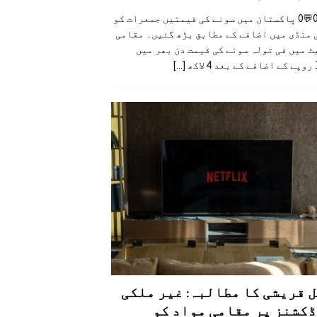
👍0👎0💬0 پاکستان میں سونے کی قیمتیں جمعرات کو
 منڈی میں اضافے کے مطابق بڑھ گئیں۔ مقامی
 میں فی تولہ سونے کی قیمت دن بھر میں
کھ
[...]
 قریشی کا مطالبہ: غیر ملکی
کشنز پر مقامی مواد کو