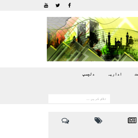
ت
اداريہ
دلچسپ