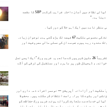
بیان میں کہا گیا ہے. کہ "کم عمری میں رسمی مالیاتی نظام میں آسان داخلہ فراہم. کرکے، SBP کا مقصد
دینا ہے۔”
 منظر نامے میں ایک اہم خلا کو دور کیا۔
ایس بی پی نے کہا، "جبکہ بالغ آبادی کے. اکاؤنٹ کی مجموعی ملکیت 67 فیصد تک بڑھ گئی ہے، نوجوان زیادہ
تک محدود رہے ہیں، جس سے ان کی عملی مالی مصروفیت اور
مرکزی بینک نے کہا کہ 13 سے 18 سال کی عمر کے تقریباً 26 ملین شہریوں کے ساتھ، یہ فریم ورک "ایک ایسی نسل
 خواندہ، ڈیجیٹل طور پر ماہر، اور مستقبل کی ترقی کو آگے
: ملکیت اور آزادانہ آپریشن — نوعمر افراد ذمہ داری اور
ؤنٹس اور بٹوے کا براہ راست انتظام کر سکتے ہیں۔ محفوظ
لیاتی خدمات سے متعارف کرواتے ہوئے. فریم ورک حفاظت کو
اد – یہ نوجوانوں کو تیزی سے ڈیجیٹل مالیاتی ماحولیاتی