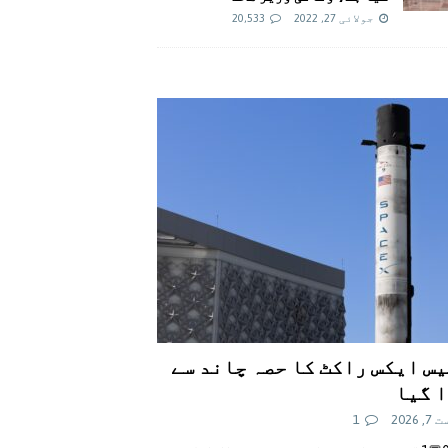
جولائی 27, 2022
20,533
س ایکس راکٹ کا حصہ چاند سے
 گیا
 2026
1