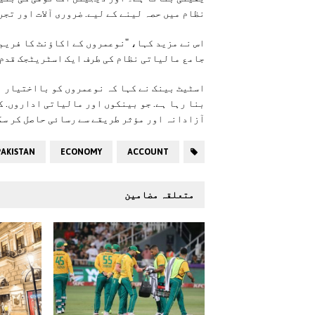
نظام میں حصہ لینے کے لیے. ضروری آلات اور تج
اس نے مزید کہا، "نوعمروں کے اکاؤنٹ کا فریم 
جامع مالیاتی نظام کی طرف ایک اسٹریٹجک قدم 
اسٹیٹ بینک نے کہا کہ نوعمروں کو بااختیار ب
بنا رہا ہے. جو بینکوں اور مالیاتی اداروں. ک
آزادانہ اور مؤثر طریقے سے رسائی حاصل کر سک
PAKISTAN
ECONOMY
ACCOUNT
متعلقہ مضامین