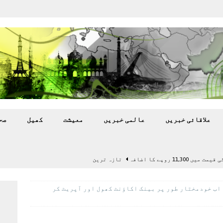
علاقائی خبريں
عالمی خبريں
معيشت
کھيل
صح
11,3 روپے کا اضافہ
تازہ ترين
بہ: غیر ملکی پروڈکشنز پر مقامی مواد کو ترجیح دی جائے
اب خودمختار طور پر بینک اکاؤنٹ کھول اور آپریٹ کر
اختتام پر کھلاڑی ‘لاپتہ’
تازہ ترين