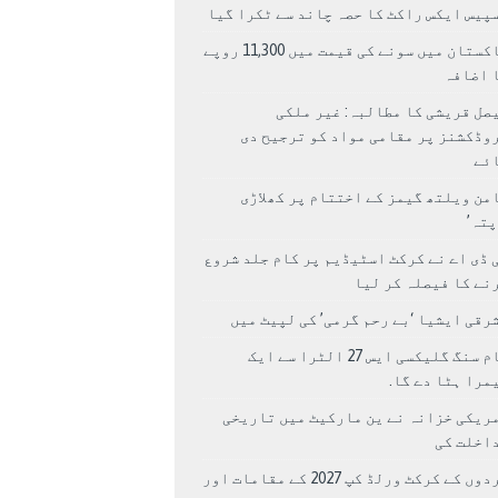
پیس ایکس راکٹ کا حصہ چاند سے ٹکرا گیا
پاکستان میں سونے کی قیمت میں 11,300 روپے
 اضافہ
صل قریشی کا مطالبہ: غیر ملکی
وڈکشنز پر مقامی مواد کو ترجیح دی
ئے
من ویلتھ گیمز کے اختتام پر کھلاڑی
اپتہ’
 ڈی اے نے کرکٹ اسٹیڈیم پر کام جلد شروع
نے کا فیصلہ کر لیا
رقی ایشیا ‘بے رحم گرمی’ کی لپیٹ میں
سام سنگ گلیکسی ایس 27 الٹرا سے ایک
مرا ہٹا دے گا.
ریکی خزانہ نے ین مارکیٹ میں تاریخی
اخلت کی
مردوں کے کرکٹ ورلڈ کپ 2027 کے مقامات اور