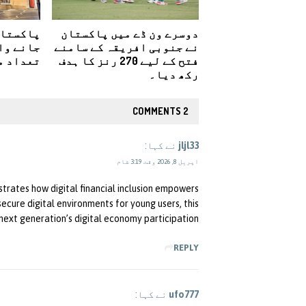
دوسرے ون ڈے میں پاکستان
پاکستان
نے جنوبی افریقہ کے سامنے
جانے وا
فتح کے لیے 270 رنز کا ہدف
تعداد م
رکھ دیا۔
2 COMMENTS
jljl33
نے کہا:
اپریل 8, 2026 وقت 3:19 شام
nstrates how digital financial inclusion empowers
ecure digital environments for young users, this
e next generation’s digital economy participation.
REPLY
ufo777
نے کہا: