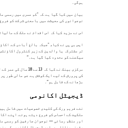
ہوگی۔
نوجوانوں کی معیشت میں بامعنی شرکت کو فروغ 
اس نے مزید کہا کہ اس اقدام نے ملک کے مالیاتی
تر مشترکہ یا والدین کے زیر کنٹرول اکاؤنٹس 
سیکھنے کو محدود کیا گیا ہے۔”
کی پرورش کے لیے ایک کوشش ہے. جو مالی طور پر
بڑھانے کے قابل ہو”۔
ڈیجیٹل اکانومی
نئے فریم ورک کی کلیدی خصوصیات میں شامل ہیں
ملکیت کے احساس کو فروغ دیتے ہوئے. اپنے اکا
اور منظم رسائی — نوجوان صارفین کو رسمی ما
یقینی بناتا ہے۔ اور ڈیجیٹل اکانومی کی بنی