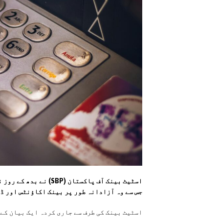
اسٹیٹ بینک آف پاکستان
جس سے وہ آزادانہ طور پر بینک اکاؤنٹس اور ڈ
اسٹیٹ بینک کی طرف سے جاری کردہ ایک بیان کے 