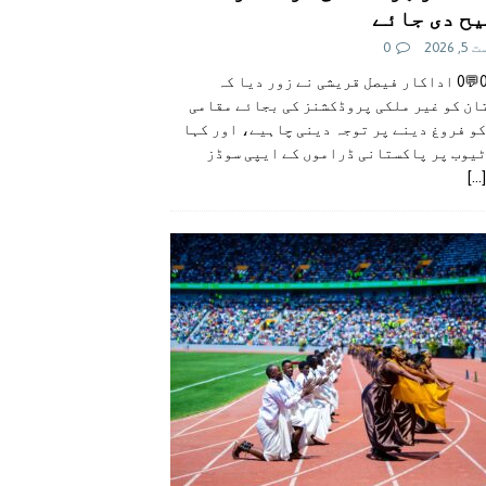
ح دی جائے
 2026
0
👍0👎0💬0 اداکار فیصل قریشی نے زور دیا کہ
ان کو غیر ملکی پروڈکشنز کی بجائے مقامی
و فروغ دینے پر توجہ دینی چاہیے، اور کہا
ٹیوب پر پاکستانی ڈراموں کے ایپی سوڈز
[...