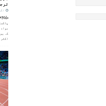
ترجی
اگست 5,
پاکست
مواد ک
کہ یو
اکثر
]