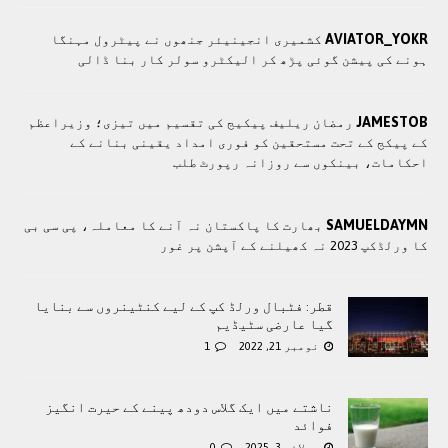
AVIATOR_YOKR
کشمیری انجینیئر جنھوں نے پیٹرول مہنگا
ہونے کی پیشن گوئی پڑھ کر الیکٹرو سولر کار بنا ڈالی
JAMESTOB
رمضان ریلیف پیکیج کی تقسیم میں تیزی؛ وزیراعظم
کے پیکج کے تحت مستحقین کو فوری امداد یقینی بنانے کے
احکامات، بینکوں سے روزانہ رپورٹ طلب
SAMUELDAYMN
بھارت کا پاکستان نہ آنے کا معاملہ، پی سی بی
کا ورلڈکپ 2023 نہ کھیلنے کے آپشن پر غور
قطر: فٹبال ورلڈ کپ کے لیے کنٹینروں سے بنایا
گیا عارضی سٹیڈیم
نومبر 21, 2022
1
ناشتے میں ایک گلاس دودھ پینے کے حیرت انگیز
فوائد
جولائی 3, 2025
0