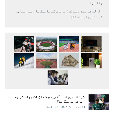
بتا دیا
زلزلے کے بعد دھماکہ: جاپان کے شاپنگ مال میں تباہی
کی اندرونی داستان
کیا شاہین شاہ آفریدی کے ان فٹ ہونے کی وجہ بہت
زیادہ بولنگ ہے؟
جولائی 22, 2022
30,231