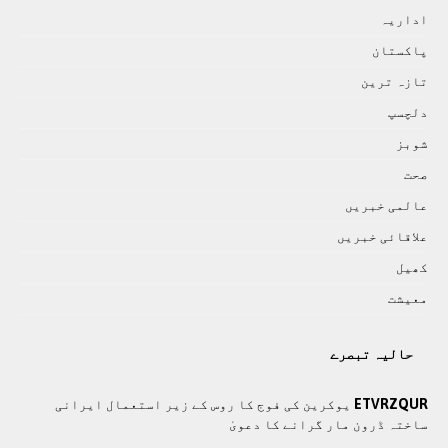
اداريہ
پاکستان
تازہ ترين
دلچسپ
شوبز
صحت
عالمی خبريں
علاقائی خبريں
کھيل
معيشت
حالیہ تبصرے
ETVRZQUR
یوکرین کی فوج کا روس کے زیر استعمال ایرانی
ساختہ ڈرون مار گرانے کا دعویٰ