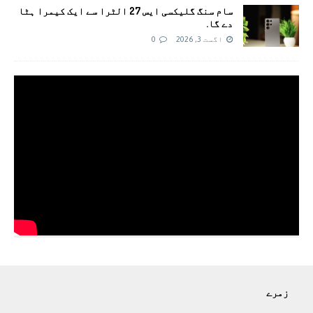
سام سنگ گلیکسی ایس 27 الٹرا سے ایک کیمرا ہٹا
دے گا.
اگست 3, 2026
0
زمرے