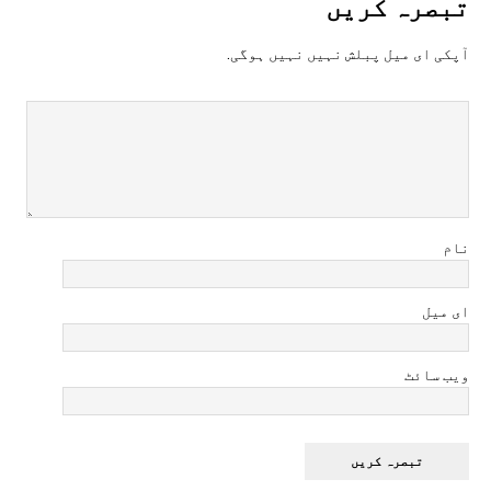
تبصرہ کريں
آپکی ای ميل پبلش نہيں نہيں ہوگی.
نام
ای میل
ویب سائٹ