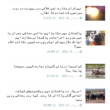
نیوٹران ستارے: نئی خلائی دوربین سے دو مردہ
سورجوں کے تصادم کا نظارہ
جولائی 22, 2022
27,011
پاکستان میں سٹارٹ اپس: عالمی معاشی بحران یا
غیر ضروری اخراجات، پاکستانی سٹارٹ اپس
اچانک ملازمین کو نوکریوں سے کیوں نکالنے لگے
ہیں؟
جون 15, 2022
24,492
کولمبیا دریائی گھوڑے بھارت کیوں بھیجنا
چاہتا ہے؟
مارچ 3, 2023
21,319
امريکہ نے پاکستان میں ویکسینیشن کیلئے
اضافی 2 کروڑ ڈالر کا وعدہ کیا ہے، وفاقی وزیر
صحت
جولائی 27, 2022
20,482