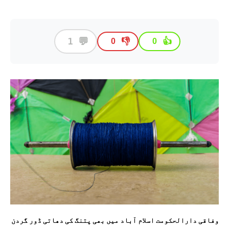
💬
1
👎
👍
0
0
وفاقی دارالحکومت اسلام آباد میں بھی پتنگ کی دھاتی ڈور گردن