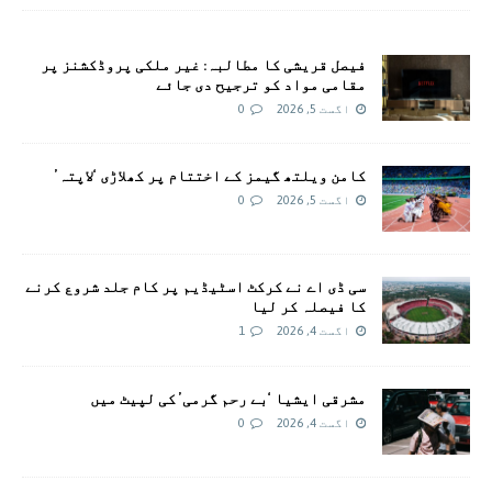
فیصل قریشی کا مطالبہ: غیر ملکی پروڈکشنز پر
مقامی مواد کو ترجیح دی جائے
اگست 5, 2026
0
کامن ویلتھ گیمز کے اختتام پر کھلاڑی ‘لاپتہ’
اگست 5, 2026
0
سی ڈی اے نے کرکٹ اسٹیڈیم پر کام جلد شروع کرنے
کا فیصلہ کر لیا
اگست 4, 2026
1
مشرقی ایشیا ‘بے رحم گرمی’ کی لپیٹ میں
اگست 4, 2026
0