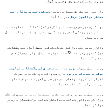
پر پھرنے سے کم عمر بچہ زخمی ہو گیا۔
ڈان نیوز کے مطابق پتنگ بازی سے.
بچے کے زخمی ہونے کا واقعہ
سیکٹر جی الیون مرکز
میں پیش آیا۔
بچہ گاڑی میں سن روف سے باہر نکل کر کھڑا تھا کہ نامعلوم سمت
سے آتی ڈور بچے کی گردن پر پھر گئی، زخمی بچے کو ہسپتال منتقل
کر دیا گیا۔
واضح رہے کہ چند روز قبل پنجاب کے شہر فیصل آباد میں پتنگ کی
دوڑ گلے پر پھرنے سے 22 سالہ موٹر سائیکل سوار نوجوان جاں
بحق ہوگیا تھا۔
وزیر اعلیٰ پنجاب
مریم نواز نے نوجوان کی ہلاکت کا نوٹس لیتے
ہوئے پابندی کے باوجود
بازی کے واقعات پر شدید برہمی کا
اظہار کرتے ہوئے. پنجاب بھر میں خونی کھیل کے سدباب کے لیے.
مہم شروع کرنے کا حکم دے دیا تھا۔
وزیر اعلیٰ مریم نواز کی ہدایت پر پتنگ بازی. پر پابندی کی خلاف
ورزی کرنے والوں کے خلاف سخت ایکشن کے لیے نوٹیفکیشن جاری کر
دیا گیا تھا۔