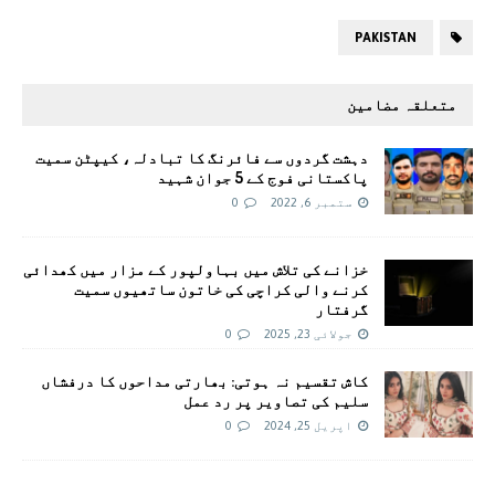
PAKISTAN
متعلقہ مضامین
دہشت گردوں سے فائرنگ کا تبادلہ، کیپٹن سمیت
پاکستانی فوج کے 5 جوان شہید
ستمبر 6, 2022
0
خزانے کی تلاش میں بہاولپور کے مزار میں کھدائی
کرنے والی کراچی کی خاتون ساتھیوں سمیت
گرفتار
جولائی 23, 2025
0
کاش تقسیم نہ ہوتی: بھارتی مداحوں کا درفشاں
سلیم کی تصاویر پر رد عمل
اپریل 25, 2024
0