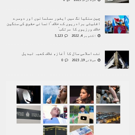
چین سنکیانگ میں ایغور مسلمانوں اور دوسرے
اقلیتی برادريوں کے خلاف ’انسانی حقوق کی سنگین
خلاف ورزیوں کا مرتکب‘
اکتوبر 4, 2022
5,123
نئے اسلامی سال کا آغاز، غلاف کعبہ تبدیل
جولائی 19, 2023
0