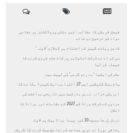
فیصل قریشی کا مطالبہ: غیر ملکی پروڈکشنز پر مقامی
مواد کو ترجیح دی جائے
کامن ویلتھ گیمز کے اختتام پر کھلاڑی ‘لاپتہ’
سی ڈی اے نے کرکٹ اسٹیڈیم پر کام جلد شروع کرنے کا
فیصلہ کر لیا
مشرقی ایشیا ‘بے رحم گرمی’ کی لپیٹ میں
سام سنگ گلیکسی ایس 27 الٹرا سے ایک کیمرا ہٹا دے گا.
امریکی خزانہ نے ین مارکیٹ میں تاریخی مداخلت کی
مردوں کے کرکٹ ورلڈ کپ 2027 کے مقامات اور برانڈ کا
اعلان
نرمل پُرجا سمیت 10 کوہ پیما براڈ پیک پر لاپتہ
وفاقی بورڈ نے نویں جماعت کے نتائج چیک کرنے کا طریقہ