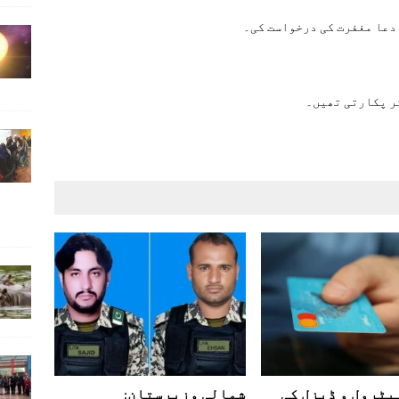
دعا مغفرت کی درخواست کی۔
کر پکارتی تھیں۔
یٹرول و ڈیزل کی
شمالی وزیرستان: