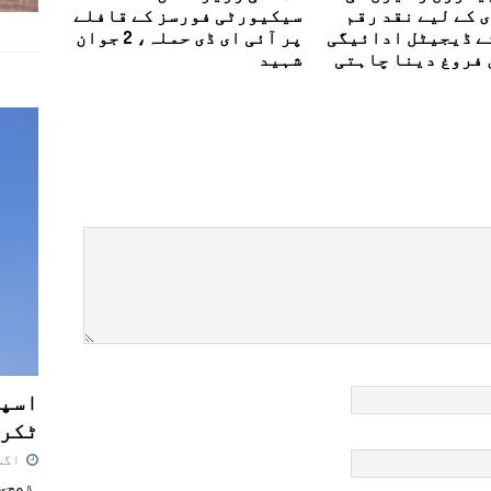
 کے لیے نقد رقم
سیکیورٹی فورسز کے قافلے
ے ڈیجیٹل ادائیگی
پر آئی ای ڈی حملہ، 2 جوان
 فروغ دینا چاہتی
شہید
اسپی
ٹکرا
اگست 7,