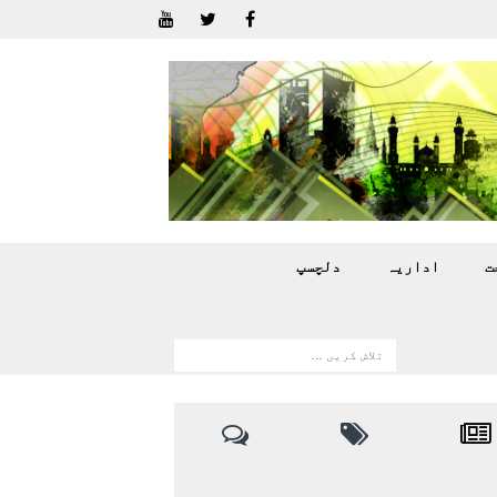
ت
اداريہ
دلچسپ