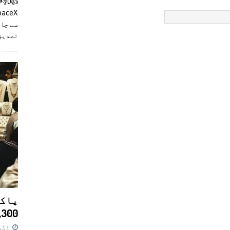
سے چان
تصدیق
پاکس
11,300 روپے کا 
اگست 7,