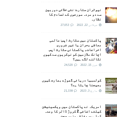
نیوٹران ستارے: نئی خلائی دوربین
سے دو مردہ سورجوں کے تصادم کا
نظارہ
جولائی 22, 2022
27,053
پاکستان میں سٹارٹ اپس: عالمی
معاشی بحران یا غیر ضروری
اخراجات، پاکستانی سٹارٹ اپس
اچانک ملازمین کو نوکریوں سے کیوں
نکالنے لگے ہیں؟
جون 15, 2022
24,520
کولمبیا دریائی گھوڑے بھارت کیوں
بھیجنا چاہتا ہے؟
مارچ 3, 2023
21,338
امريکہ نے پاکستان میں ویکسینیشن
کیلئے اضافی 2 کروڑ ڈالر کا وعدہ
کیا ہے، وفاقی وزیر صحت