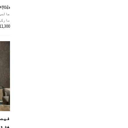
عالمی
مارکیٹ
11,300 روپے کے اضافے کے بعد 4 لا
فیصل
پروڈ