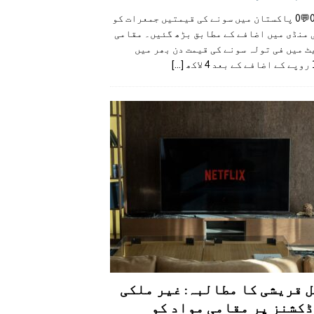
👍0👎0💬0 پاکستان میں سونے کی قیمتیں جمعرات کو
 منڈی میں اضافے کے مطابق بڑھ گئیں۔ مقامی
 میں فی تولہ سونے کی قیمت دن بھر میں
کھ
[...]
 قریشی کا مطالبہ: غیر ملکی
کشنز پر مقامی مواد کو