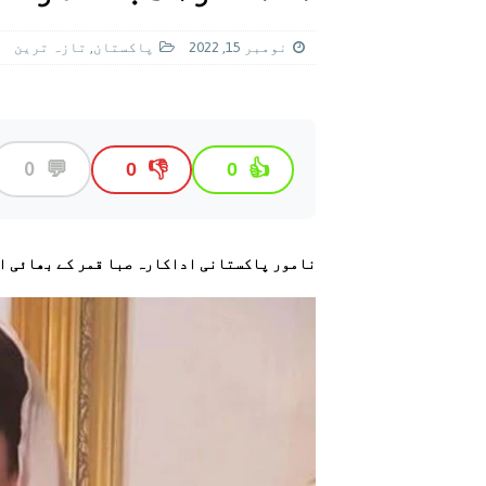
[ اگست 4, 2026 ]
سی ڈی اے نے کرکٹ ا
[ اگست 7, 2026 ]
اسپیس ایکس راکٹ کا
نومبر 15, 2022
پاکستان
,
تازہ ترين
💬
0
👎
👍
0
0
نامور پاکستانی اداکارہ صبا قمر کے بھائی 