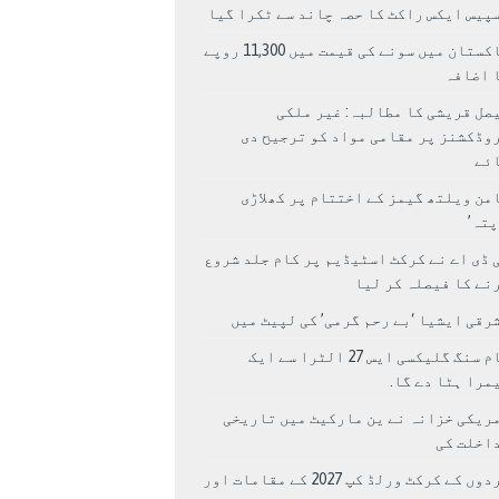
پیس ایکس راکٹ کا حصہ چاند سے ٹکرا گیا
پاکستان میں سونے کی قیمت میں 11,300 روپے
 اضافہ
صل قریشی کا مطالبہ: غیر ملکی
وڈکشنز پر مقامی مواد کو ترجیح دی
ئے
من ویلتھ گیمز کے اختتام پر کھلاڑی
اپتہ’
 ڈی اے نے کرکٹ اسٹیڈیم پر کام جلد شروع
نے کا فیصلہ کر لیا
رقی ایشیا ‘بے رحم گرمی’ کی لپیٹ میں
سام سنگ گلیکسی ایس 27 الٹرا سے ایک
مرا ہٹا دے گا.
ریکی خزانہ نے ین مارکیٹ میں تاریخی
اخلت کی
مردوں کے کرکٹ ورلڈ کپ 2027 کے مقامات اور