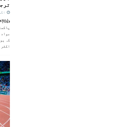
ترجی
اگست 5,
پاکست
مواد ک
کہ یو
اکثر
]