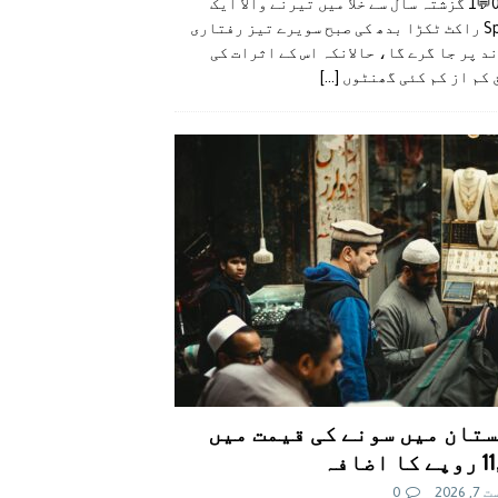
👍0👎0💬1 گزشتہ سال سے خلا میں تیرنے والا ایک
SpaceX راکٹ ٹکڑا بدھ کی صبح سویرے تیز رفتاری
د پر جا گرے گا، حالانکہ اس کے اثرات کی
 کم از کم کئی گھنٹوں
[...]
تان میں سونے کی قیمت میں
اضافہ
 2026
0