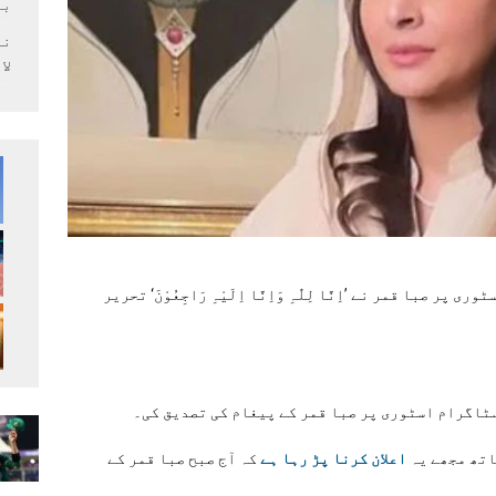
بر
لا
ا قمر نے ’اِنَّا لِلّٰہِ وَاِنَّا اِلَیْہِ رَاجِعُوْنَ‘ تحریر
ٹاگرام اسٹوری پر صبا قمر کے پیغام کی تصدیق کی۔
اتھ مجھے یہ
اعلان کرنا پڑ رہا ہے
کہ آج صبح صبا قمر کے