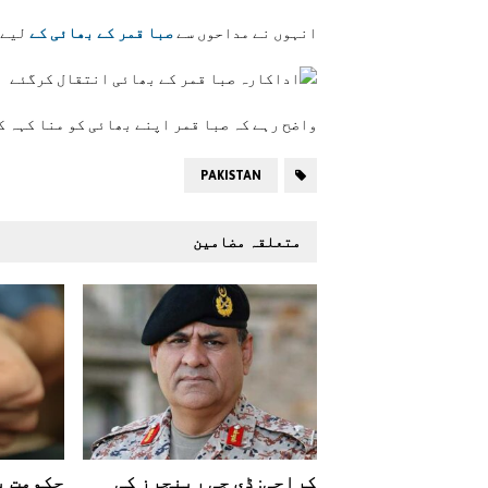
انہوں نے مداحوں سے
صبا قمر کے بھائی کے
لیے 
واضح رہے کہ صبا قمر اپنے بھائی کو منا کہہ 
PAKISTAN
متعلقہ مضامین
کراچی: ڈی جی رینجرز کی
حکومت پ