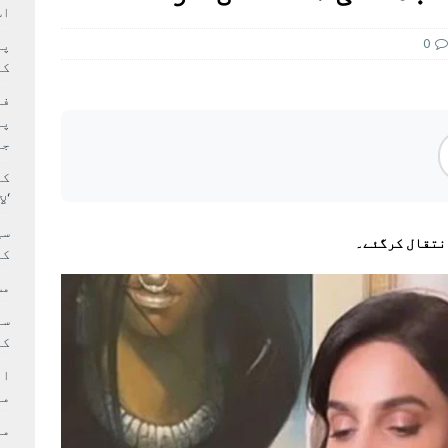
سٹیڈیم پر کام جلد شروع کرنے کا فیصلہ کر لیا
پاکستان
اس
 حصہ چاند سے ٹکرا گیا
تازہ ترين
0
کا
فی
پر
جا
کا
‘ل
سی
انتقال کرگئے۔
کر
مش
کی
ام
مد