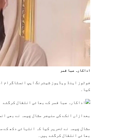
اداکارہ صبا قمر
فوٹوز اینڈ ویڈیوز شیئرنگ ایپ انسٹاگرام اسٹوری پر صب
کیا۔
بعدازاں انکے کی منیجر مشال چیمہ نے بھی انس
مشال چیمہ نے تحریر کیا کہ انتہائی دکھ کے س
بھائی انتقال کرگئے ہیں۔