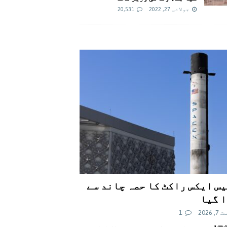
جولائی 27, 2022
20,531
س ایکس راکٹ کا حصہ چاند سے
 گیا
 2026
1