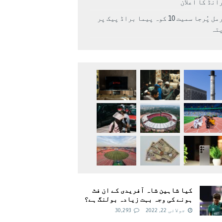
انڈ کا اعلان
نرمل پُرجا سمیت 10 کوہ پیما براڈ پیک پر
پتہ
کیا شاہین شاہ آفریدی کے ان فٹ
ہونے کی وجہ بہت زیادہ بولنگ ہے؟
جولائی 22, 2022
30,293