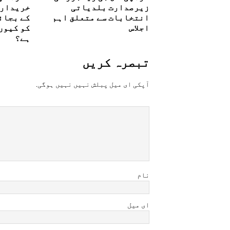
زیرصدارت بلدیاتی
خریداری
انتخابات سے متعلق اہم
کے بجائ
اجلاس
کو کیوں
ہے؟
تبصرہ کريں
آپکی ای ميل پبلش نہيں نہيں ہوگی.
نام
ای میل