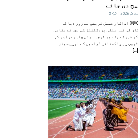
ح دی جائے
 2026
0
👍0👎0💬0 اداکار فیصل قریشی نے زور دیا کہ
ان کو غیر ملکی پروڈکشنز کی بجائے مقامی
و فروغ دینے پر توجہ دینی چاہیے، اور کہا
ٹیوب پر پاکستانی ڈراموں کے ایپی سوڈز
[...