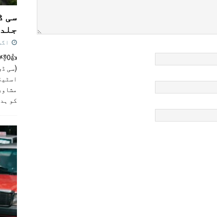
سی ڈ
جلد 
اگست 4,
(سی ڈی
اسٹیڈی
مشاور
کو ہد