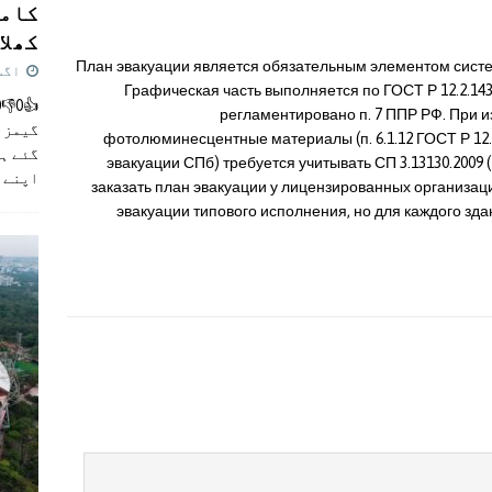
کامن
کھلاڑ
План эвакуации является обязательным элементом систем
اگست 5,
Графическая часть выполняется по ГОСТ Р 12.2.143-
регламентировано п. 7 ППР РФ. При 
گیمز م
фотолюминесцентные материалы (п. 6.1.12 ГОСТ Р 12.2
گئے ہی
эвакуации СПб) требуется учитывать СП 3.13130.2009 (
اپنے 
заказать план эвакуации у лицензированных организа
эвакуации типового исполнения, но для каждого зд