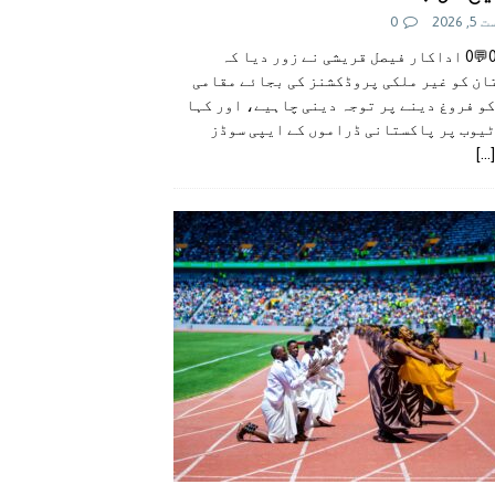
 2026
0
👍0👎0💬0 اداکار فیصل قریشی نے زور دیا کہ
ان کو غیر ملکی پروڈکشنز کی بجائے مقامی
و فروغ دینے پر توجہ دینی چاہیے، اور کہا
ٹیوب پر پاکستانی ڈراموں کے ایپی سوڈز
[...