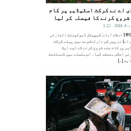
ی اے نے کرکٹ اسٹیڈیم پر کام
شروع کرنے کا فیصلہ کر لیا
 2026
1
👍0👎0💬1 اسلام آباد: کیپیٹل ڈیولپمنٹ اتھارٹی
 اے) نے پیر کو دارلحکومت میں پہلے کرکٹ
م پر کام جلد شروع کرنے کے لیے ایک
تی اجلاس منعقد کیا۔ اس سلسلے میں کنسلٹنٹ
ایت
[...]