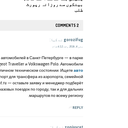
بینکوں سے روزانہ رپورٹ
طلب
2 COMMENTS
goroziFug
نے کہا:
مئی 4, 2026 وقت 6:12 شام
 автомобилей в Санкт-Петербурге — в парке
ot Traveller и Volkswagen Polo. Автомобили
отличном техническом состоянии. Ищете
авто
порт для трансфера из аэропорта, семейной
nt.ru — оставьте заявку и менеджер подберёт
азовых поездок по городу, так и для дальних
маршрутов по всему региону.
REPLY
zopivycet
نے کہا: