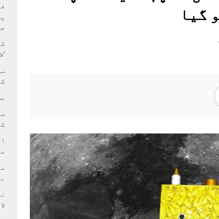
بہ: غیر ملکی پروڈکشنز پر مقامی مواد کو ترجیح دی جائے
فی
و گیا
پر
جا
کا
‘ل
سی
کر
مش
کی
ام
مد
بر
لا