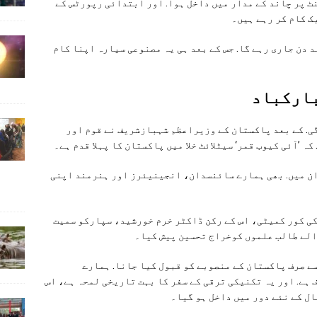
تانی وقت کے مطابق دوپہر ایک بج کر 14 منٹ پر چاند کے مدار میں داخل ہوا. اور ابتدائی رپورٹس کے
ک کام کر رہے ہیں۔
د دن جاری رہے گا. جس کے بعد ہی یہ مصنوعی سیارہ اپنا کام
بارکباد
ی. کے بعد پاکستان کے وزیراعظم شہبازشریف نے قوم اور
 ’آئی کیوب قمر‘ سیٹلائٹ خلا میں پاکستان کا پہلا قدم ہے۔
دان میں. بھی ہمارے سائنسدان، انجینیئرز اور ہنرمند اپنی
ی کور کمیٹی، اس کے رکن ڈاکٹر خرم خورشید، سپارکو سمیت
الے طالب علموں کوخراج تحسین پیش کیا۔
سے صرف پاکستان کے منصوبے کو قبول کیا جانا. ہمارے
ہے. اور یہ تکنیکی ترقی کے سفر کا بہت تاریخی لمحہ ہے، اس
ل کے نئے دور میں داخل ہو گیا۔