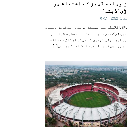
 ویلتھ گیمز کے اختتام پر
ی ‘لاپتہ’
 2026
0
👍0👎0💬0 گلاسگو میں منعقد ہونے والے کامن ویلتھ
یں شرکت کرنے والے متعدد کھلاڑی لاپتہ ہو
ں اور اپنی ٹیموں کے دیگر ارکان کے ساتھ
وطن واپس نہیں گئے۔ سکاٹ لینڈ پولیس
[...]