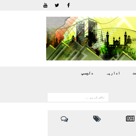
ت
اداريہ
دلچسپ