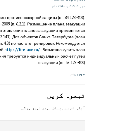
جون 20, 2026 وقت 9:04 شام
ы противопожарной защиты (ст. 84 123-ФЗ).
2009 (п. 6.2.1). Размещение плана эвакуации
изготовлении планов эвакуации применяются
.143). Для объектов Санкт-Петербурга (план
п. 4.3) по частоте тренировок. Рекомендуется
ций
https://fire-axe.ru/
. Возможно купить план
ания требуется индивидуальный расчет путей
эвакуации (ст. 53 123-ФЗ).
REPLY
تبصرہ کريں
آپکی ای ميل پبلش نہيں نہيں ہوگی.