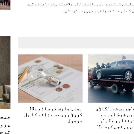
یکیشن کے شعبے. میں پاکستان کی صلاحیتوں کو بڑھائے گی،
 کے لیے نئے مواقع بھی پیدا کرے گی۔
’چوری شدہ‘ گاڑی
بجلی صارف کو ساڑھے 13
یں ضبط اور دو
کروڑ روپے سے زائد کا بل
فیصل
رفتار، مگر ’یہ
موصول
پروڈ
ں پہنچی کیسے؟‘
ترجی