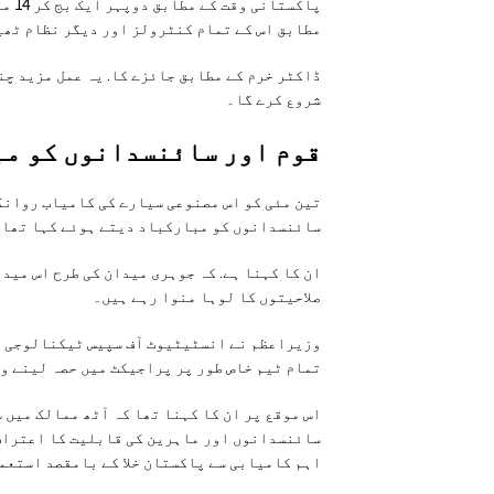
پاکس
مطابق اس کے تمام کنٹرولز اور دیگر نظام ٹھی
ڈاکٹر خرم کے مطابق جائزے کا. یہ عمل مزید چن
شروع کرے گا۔
قوم اور سائنسدانوں کو م
تین مئی کو اس مصنوعی سیارے کی کامیاب روانگ
سائنسدانوں کو مبارکباد دیتے ہوئے کہا تھا. کہ
ان کا کہنا ہے. کہ جوہری میدان کی طرح اس می
صلاحیتوں کا لوہا منوا رہے ہیں۔
وزیراعظم نے انسٹیٹیوٹ آف سپیس ٹیکنالوجی ک
تمام ٹیم خاص طور پر پراجیکٹ میں حصہ لینے و
اس موقع پر ان کا کہنا تھا کہ آٹھ ممالک میں 
سائنسدانوں اور ماہرین کی قابلیت کا اعتراف 
اہم کامیابی سے پاکستان خلا کے بامقصد استعما