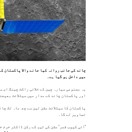
چاند کی جانب روانہ کیا جانے والا پاکستان کا
میں داخل ہو گیا ہے۔
یہ مصنوعی سیارہ چین کے خلائی راکٹ چینگ ای سک
اور پاکستان چاند کے مدار میں سیٹلائٹ بھیجنے
پاکستان کا سیٹلائٹ مشن تین سے چھ. ماہ تک چان
تصاویر لے گا۔
‘آئی کیوب قمر’ مشن کی ٹیم کے رکن ڈاکٹر خرم خ