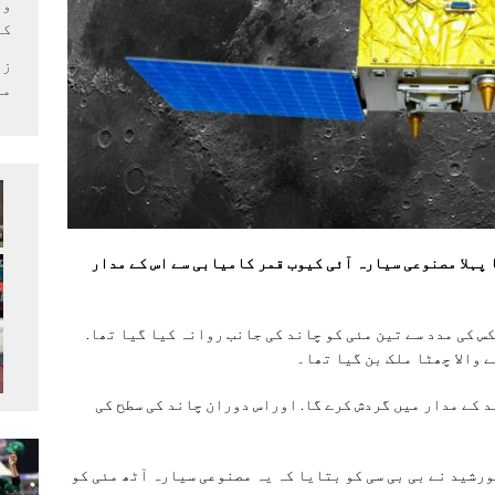
وف
کر
زل
می
 پہلا مصنوعی سیارہ آئی کیوب قمر کامیابی سے اس کے مدار
س کی مدد سے تین مئی کو چاند کی جانب روانہ کیا گیا تھا.
 والا چھٹا ملک بن گیا تھا۔
د کے مدار میں گردش کرے گا. اوراس دوران چاند کی سطح کی
ورشید نے بی بی سی کو بتایا کہ یہ مصنوعی سیارہ آٹھ مئی کو