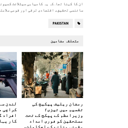
ان کا کہنا تھا. کہ یہ کامیابی سیٹلائٹ کمیون
سائنسی تحقیق، اقتصادی ترقی اور قومی سلامتی
PAKISTAN
متعلقہ مضامین
رمضان ریلیف پیکیج کی
لندن سے 
تقسیم میں تیزی؛
کراچی م
وزیراعظم کے پیکج کے تحت
افراد گ
مستحقین کو فوری امداد
کار یہا
یقینی بنانے کے احکامات،