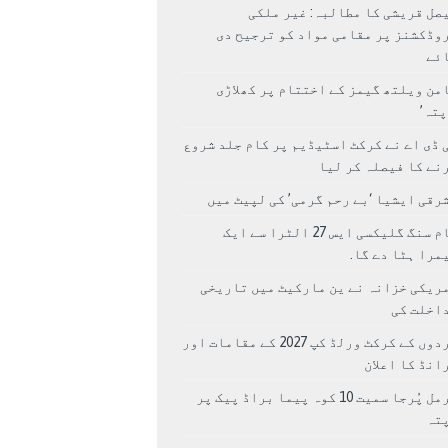
صل قریشی کا مطالبہ: غیر ملکی
وڈکشنز پر مقامی مواد کو ترجیح دی
ئے
من ویلتھ گیمز کے اختتام پر کھلاڑی
اپتہ’
 ڈی اے نے کرکٹ اسٹیڈیم پر کام جلد شروع
نے کا فیصلہ کر لیا
رقی ایشیا ‘بے رحم گرمی’ کی لپیٹ میں
سام سنگ گلیکسی ایس 27 الٹرا سے ایک
مرا ہٹا دے گا.
ریکی خزانہ نے ین مارکیٹ میں تاریخی
اخلت کی
مردوں کے کرکٹ ورلڈ کپ 2027 کے مقامات اور
انڈ کا اعلان
نرمل پُرجا سمیت 10 کوہ پیما براڈ پیک پر
پتہ