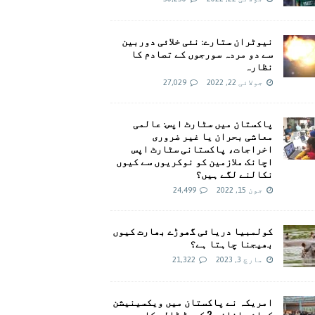
نیوٹران ستارے: نئی خلائی دوربین
سے دو مردہ سورجوں کے تصادم کا
نظارہ
جولائی 22, 2022
27,029
پاکستان میں سٹارٹ اپس: عالمی
معاشی بحران یا غیر ضروری
اخراجات، پاکستانی سٹارٹ اپس
اچانک ملازمین کو نوکریوں سے کیوں
نکالنے لگے ہیں؟
جون 15, 2022
24,499
کولمبیا دریائی گھوڑے بھارت کیوں
بھیجنا چاہتا ہے؟
مارچ 3, 2023
21,322
امريکہ نے پاکستان میں ویکسینیشن
کیلئے اضافی 2 کروڑ ڈالر کا وعدہ