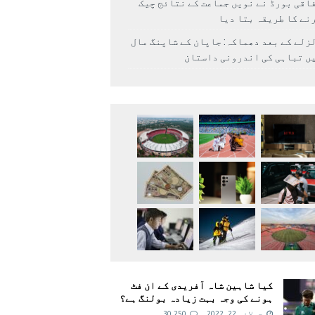
اقی بورڈ نے نویں جماعت کے نتائج چیک
نے کا طریقہ بتا دیا
زلے کے بعد دھماکہ: جاپان کے شاپنگ مال
ں تباہی کی اندرونی داستان
کیا شاہین شاہ آفریدی کے ان فٹ
ہونے کی وجہ بہت زیادہ بولنگ ہے؟
جولائی 22, 2022
30,250