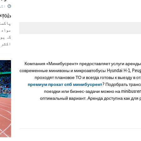
اگست 5,
پاکست
مواد ک
کہ یو
اکثر
]
Компания «Минибусрент» предоставляет услуги аренды
современные минивэны и микроавтобусы Hyundai H-1, Peuge
проходят плановое ТО и всегда готовы к выезду в 
премиум прокат спб минибусрент
? Подобрать транс
поездки или бизнес-задачи можно на minibusre
оптимальный вариант. Аренда доступна как для р