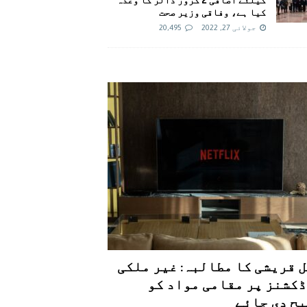
کیا ہے، وفاقی وزیر صحت
جولائی 27, 2022
20,495
 قریشی کا مطالبہ: غیر ملکی
کشنز پر مقامی مواد کو
ح دی جائے