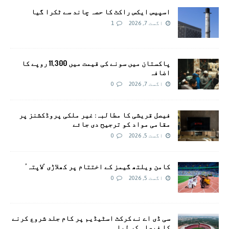
اسپیس ایکس راکٹ کا حصہ چاند سے ٹکرا گیا
اگست 7, 2026
1
پاکستان میں سونے کی قیمت میں 11,300 روپے کا
اضافہ
اگست 7, 2026
0
فیصل قریشی کا مطالبہ: غیر ملکی پروڈکشنز پر
مقامی مواد کو ترجیح دی جائے
اگست 5, 2026
0
کامن ویلتھ گیمز کے اختتام پر کھلاڑی ‘لاپتہ’
اگست 5, 2026
0
سی ڈی اے نے کرکٹ اسٹیڈیم پر کام جلد شروع کرنے
کا فیصلہ کر لیا