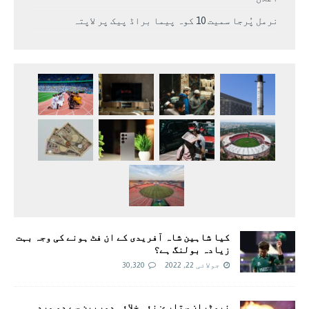
نرمل پُرجا سمیت 10 کوہ پیما براڈ پیک پر لاپتہ
کیا شاہین شاہ آفریدی کے ان فٹ ہونے کی وجہ بہت
زیادہ بولنگ ہے؟
جولائی 22, 2022
30,320
نیوٹران ستارے: نئی خلائی دوربین سے دو مردہ