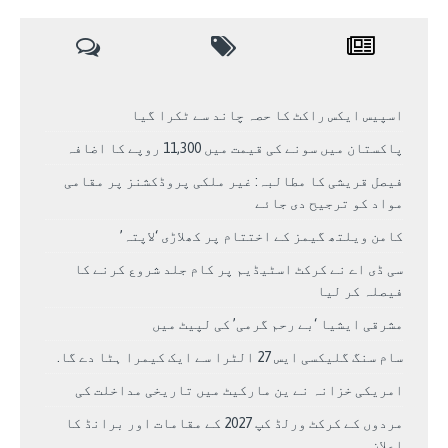
اسپیس ایکس راکٹ کا حصہ چاند سے ٹکرا گیا
پاکستان میں سونے کی قیمت میں 11,300 روپے کا اضافہ
فیصل قریشی کا مطالبہ: غیر ملکی پروڈکشنز پر مقامی
مواد کو ترجیح دی جائے
کامن ویلتھ گیمز کے اختتام پر کھلاڑی ‘لاپتہ’
سی ڈی اے نے کرکٹ اسٹیڈیم پر کام جلد شروع کرنے کا
فیصلہ کر لیا
مشرقی ایشیا ‘بے رحم گرمی’ کی لپیٹ میں
سام سنگ گلیکسی ایس 27 الٹرا سے ایک کیمرا ہٹا دے گا.
امریکی خزانہ نے ین مارکیٹ میں تاریخی مداخلت کی
مردوں کے کرکٹ ورلڈ کپ 2027 کے مقامات اور برانڈ کا
اعلان