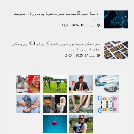
دنیا میں 10 سب سے غیرمحفوظ پاس ورڈ، فہرست آ
گئی
نومبر 18, 2024
3
سونے کی قیمتوں میں یکدم 10 ہزار 400 روپے کی
بڑی کمی ہوگئی
مئی 14, 2025
2