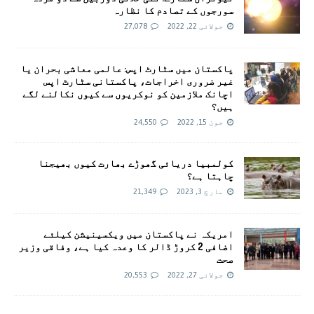
سورجوں کے تصادم کا نظارہ
جولائی 22, 2022
27,078
پاکستان میں سٹارٹ اپس: عالمی معاشی بحران یا
غیر ضروری اخراجات، پاکستانی سٹارٹ اپس
اچانک ملازمین کو نوکریوں سے کیوں نکالنے لگے
ہیں؟
جون 15, 2022
24,550
کولمبیا دریائی گھوڑے بھارت کیوں بھیجنا
چاہتا ہے؟
مارچ 3, 2023
21,349
امريکہ نے پاکستان میں ویکسینیشن کیلئے
اضافی 2 کروڑ ڈالر کا وعدہ کیا ہے، وفاقی وزیر
صحت
جولائی 27, 2022
20,553