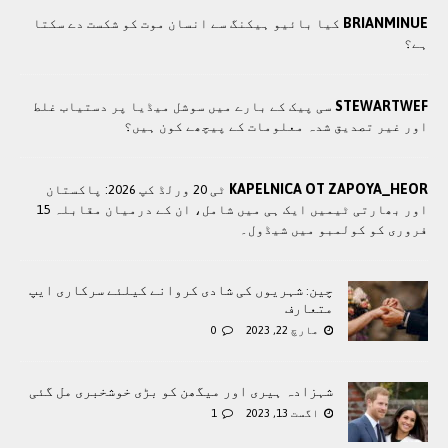
BRIANMINUE
کیا بائیو ہیکنگ سے انسان موت کو شکست دے سکتا
ہے؟
STEWARTWEF
سی پیک کے بارے میں سوشل میڈیا پر دستیاب غلط
اور غیر تصدیق شدہ معلومات کے پیچھے کون ہیں؟
KAPELNICA OT ZAPOYA_HEOR
ٹی 20 ورلڈ کپ 2026: پاکستان
اور بھارتی ٹیمیں ایک ہی میں شامل، ان کے درمیان مقابلہ 15
فروری کو کولمبو میں شیڈول۔
چین: شہریوں کی شادی کروانے کیلئے سرکاری ایپ
متعارف
مارچ 22, 2023
0
شہزادہ ہیری اور میگھن کو بڑی خوشخبری مل گئی
اگست 13, 2023
1