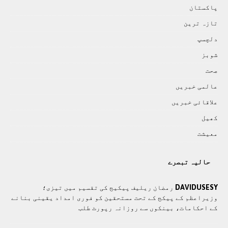
پاکستان
تازہ ترين
دلچسپ
شوبز
صحت
عالمی خبريں
علاقائی خبريں
کھيل
معيشت
حالیہ تبصرے
DAVIDUSESY
رمضان ریلیف پیکیج کی تقسیم میں تیزی؛
وزیراعظم کے پیکج کے تحت مستحقین کو فوری امداد یقینی بنانے
کے احکامات، بینکوں سے روزانہ رپورٹ طلب