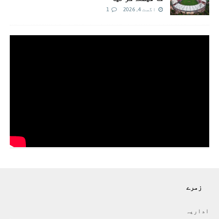
اگست 4, 2026
1
زمرے
اداريہ