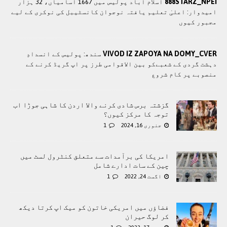
888STARZ_NPEI
اسلام آباد پولیس میں 1667 آسامیاں، 32 ہزار
امیدوار: اعلیٰ تعلیم یافتہ نوجوان کانسٹیبل کی نوکری کے لیے
مجبور کیوں
VIVOD IZ ZAPOYA NA DOMY_CVER
سندھ: پوليس کے انسدادِ
دہشت گردی کے شعبےکو بین الاقوامی طرز پر اپ گریڈ کرنے کے
منصوبے پر کام شروع
گزشتہ برس شادی کرنے والا اردن کا شاہی جوڑا اب
توجہ کا مرکز کیوں؟
جنوری 16, 2024
1
امریکا کی برآمدات سے متعلق کنٹرول لسٹ میں
چین کے سات ادارے شامل
اگست 24, 2022
1
فضاؤں میں امریکی خاتون کو میک اپ کرتا دیکھ
کر لوگ حیران