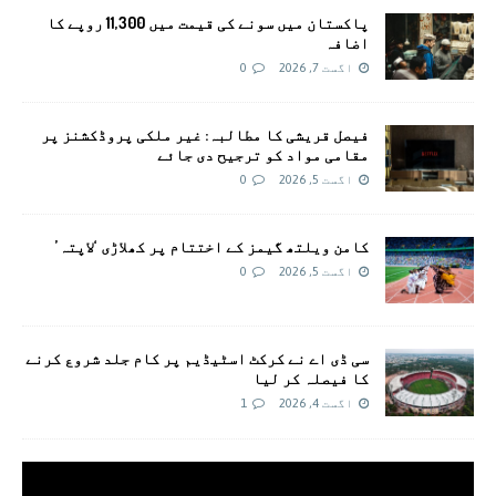
پاکستان میں سونے کی قیمت میں 11,300 روپے کا
اضافہ
اگست 7, 2026
0
فیصل قریشی کا مطالبہ: غیر ملکی پروڈکشنز پر
مقامی مواد کو ترجیح دی جائے
اگست 5, 2026
0
کامن ویلتھ گیمز کے اختتام پر کھلاڑی ‘لاپتہ’
اگست 5, 2026
0
سی ڈی اے نے کرکٹ اسٹیڈیم پر کام جلد شروع کرنے
کا فیصلہ کر لیا
اگست 4, 2026
1