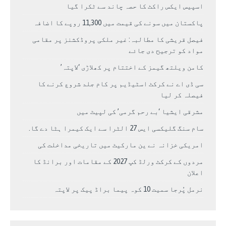
اسپیس ایکس راکٹ کا حصہ چاند سے ٹکرا گیا
پاکستان میں سونے کی قیمت میں 11,300 روپے کا اضافہ
فیصل قریشی کا مطالبہ: غیر ملکی پروڈکشنز پر مقامی
مواد کو ترجیح دی جائے
کامن ویلتھ گیمز کے اختتام پر کھلاڑی ‘لاپتہ’
سی ڈی اے نے کرکٹ اسٹیڈیم پر کام جلد شروع کرنے کا
فیصلہ کر لیا
مشرقی ایشیا ‘بے رحم گرمی’ کی لپیٹ میں
سام سنگ گلیکسی ایس 27 الٹرا سے ایک کیمرا ہٹا دے گا.
امریکی خزانہ نے ین مارکیٹ میں تاریخی مداخلت کی
مردوں کے کرکٹ ورلڈ کپ 2027 کے مقامات اور برانڈ کا
اعلان
نرمل پُرجا سمیت 10 کوہ پیما براڈ پیک پر لاپتہ