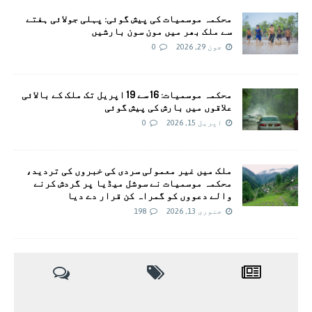
محکمہ موسميات کی پیش گوئی: پہلی جولائی ہفتے
سے ملک بھر میں مون سون بارشیں
جون 29, 2026
0
محکمہ موسمیات: 16 سے 19 اپریل تک ملک کے بالائی
علاقوں میں بارش کی پیش گوئی
اپریل 15, 2026
0
ملک میں غیر معمولی سردی کی خبروں کی تردید،
محکمہ موسمیات نے سوشل میڈیا پر گردش کرنے
والے دعووں کو گمراہ کن قرار دے دیا
جنوری 13, 2026
198