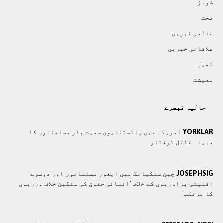
شوبز
صحت
عالمی خبريں
علاقائی خبريں
کھيل
معيشت
حالیہ تبصرے
YORKLAR
امریکہ میں پاکستانیوں سمیت چار مسلمانوں کا
مبینہ قاتل گرفتار
JOSEPHSIG
چین سنکیانگ میں ایغور مسلمانوں اور دوسرے
اقلیتی برادريوں کے خلاف ’انسانی حقوق کی سنگین خلاف ورزیوں
کا مرتکب‘