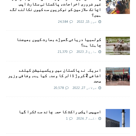
غیر ضروری اخراجات، پاکستانی سٹارٹ اپس
اچانک ملازمین کو نوکریوں سے کیوں نکالنے لگے
ہیں؟
جون 15, 2022
24,584
کولمبیا دریائی گھوڑے بھارت کیوں بھیجنا
چاہتا ہے؟
مارچ 3, 2023
21,370
امريکہ نے پاکستان میں ویکسینیشن کیلئے
اضافی 2 کروڑ ڈالر کا وعدہ کیا ہے، وفاقی وزیر
صحت
جولائی 27, 2022
20,578
اسپیس ایکس راکٹ کا حصہ چاند سے ٹکرا گیا
اگست 7, 2026
1