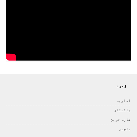
زمرے
اداريہ
پاکستان
تازہ ترين
دلچسپ