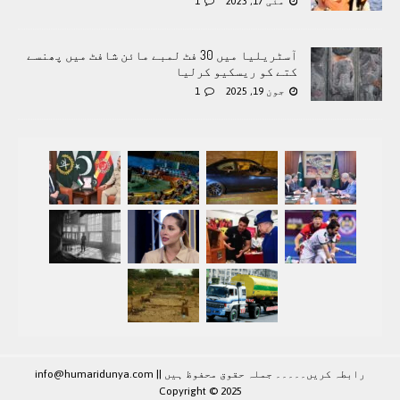
مئی 17, 2023
1
آسٹریلیا میں 30 فٹ لمبے مائن شافٹ میں پھنسے
کتے کو ریسکیو کرلیا
جون 19, 2025
1
رابطہ کريں۔۔۔۔۔ جملہ حقوق محفوظ ہيں |
|
info@humaridunya.com
Copyright © 2025