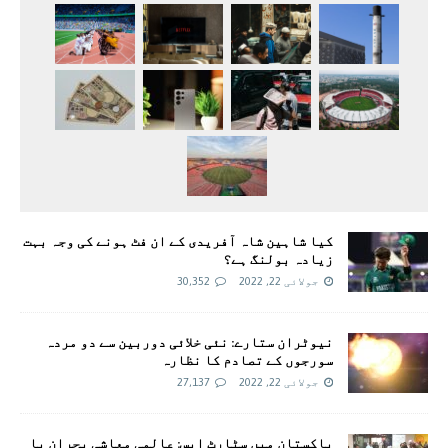
کیا شاہین شاہ آفریدی کے ان فٹ ہونے کی وجہ بہت
زیادہ بولنگ ہے؟
جولائی 22, 2022
30,352
نیوٹران ستارے: نئی خلائی دوربین سے دو مردہ
سورجوں کے تصادم کا نظارہ
جولائی 22, 2022
27,137
پاکستان میں سٹارٹ اپس: عالمی معاشی بحران یا