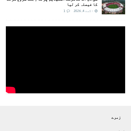
کا فیصلہ کر لیا
اگست 4, 2026
1
زمرے