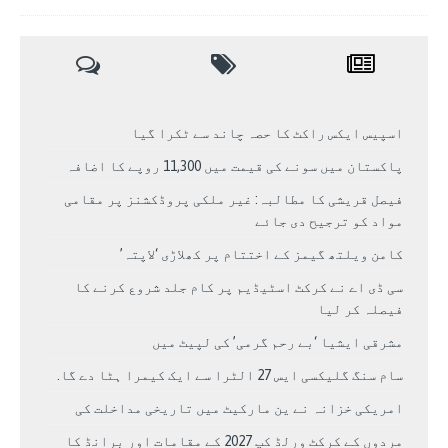
اسپیس ایکس راکٹ کا حصہ چاند سے ٹکرا گیا
پاکستان میں سونے کی قیمت میں 11,300 روپے کا اضافہ
فیصل قریشی کا مطالبہ: غیر ملکی پروڈکشنز پر مقامی
مواد کو ترجیح دی جائے
کامن ویلتھ گیمز کے اختتام پر کھلاڑی ‘لاپتہ’
سی ڈی اے نے کرکٹ اسٹیڈیم پر کام جلد شروع کرنے کا
فیصلہ کر لیا
مشرقی ایشیا ‘بے رحم گرمی’ کی لپیٹ میں
سام سنگ گلیکسی ایس 27 الٹرا سے ایک کیمرا ہٹا دے گا.
امریکی خزانہ نے ین مارکیٹ میں تاریخی مداخلت کی
مردوں کے کرکٹ ورلڈ کپ 2027 کے مقامات اور برانڈ کا