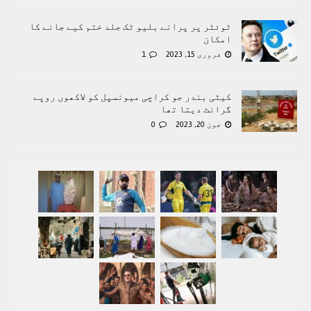
ٹوئٹر پر پرانے بلیو ٹک جلد ختم کیے جانے کا
امکان
فروری 15, 2023
1
کیٹی بندر جو کراچی میونسپل کو لاکھوں روپے
گرانٹ دیتا تھا
جون 20, 2023
0