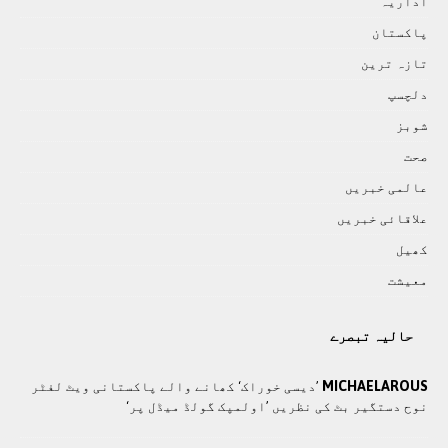
اداريہ
پاکستان
تازہ ترين
دلچسپ
شوبز
صحت
عالمی خبريں
علاقائی خبريں
کھيل
معيشت
حالیہ تبصرے
MICHAELAROUS
’دیسی خوراک‘ کھانے والے پاکستانی ویٹ لفٹر
نوح دستگیر بٹ کی نظریں ’اولمپک گولڈ میڈل پر‘