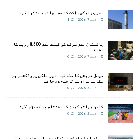
اسپیس ایکس راکٹ کا حصہ چاند سے ٹکرا گیا
اگست 7, 2026
1
پاکستان میں سونے کی قیمت میں 11,300 روپے کا
اضافہ
اگست 7, 2026
0
فیصل قریشی کا مطالبہ: غیر ملکی پروڈکشنز پر
مقامی مواد کو ترجیح دی جائے
اگست 5, 2026
0
کامن ویلتھ گیمز کے اختتام پر کھلاڑی ‘لاپتہ’
اگست 5, 2026
0
سی ڈی اے نے کرکٹ اسٹیڈیم پر کام جلد شروع کرنے