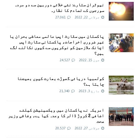
نیوٹران ستارے: نئی خلائی دوربین سے دو مردہ
سورجوں کے تصادم کا نظارہ
جولائی 22, 2022
27,061
پاکستان میں سٹارٹ اپس: عالمی معاشی بحران یا
غیر ضروری اخراجات، پاکستانی سٹارٹ اپس
اچانک ملازمین کو نوکریوں سے کیوں نکالنے لگے
ہیں؟
جون 15, 2022
24,527
کولمبیا دریائی گھوڑے بھارت کیوں بھیجنا
چاہتا ہے؟
مارچ 3, 2023
21,340
امريکہ نے پاکستان میں ویکسینیشن کیلئے
اضافی 2 کروڑ ڈالر کا وعدہ کیا ہے، وفاقی وزیر
صحت
جولائی 27, 2022
20,537