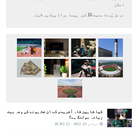
اعلان
نرمل پُرجا سمیت 10 کوہ پیما براڈ پیک پر لاپتہ
کیا شاہین شاہ آفریدی کے ان فٹ ہونے کی وجہ بہت
زیادہ بولنگ ہے؟
جولائی 22, 2022
30,301