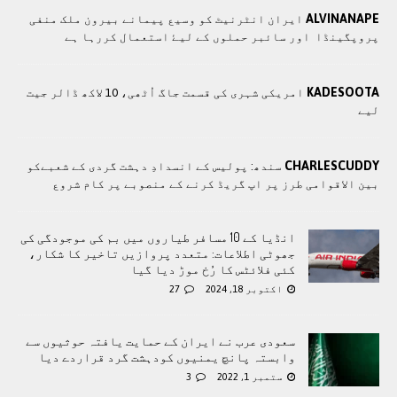
ALVINANAPE
ايران انٹرنيٹ کو وسيع پيمانے بيرون ملک منفی
پروپگينڈا اور سائبر حملوں کے ليۓ استعمال کررہا ہے
KADESOOTA
امریکی شہری کی قسمت جاگ اُٹھی، 10 لاکھ ڈالر جیت
لیے
CHARLESCUDDY
سندھ: پوليس کے انسدادِ دہشت گردی کے شعبےکو
بین الاقوامی طرز پر اپ گریڈ کرنے کے منصوبے پر کام شروع
انڈیا کے 10 مسافر طیاروں میں بم کی موجودگی کی
جھوٹی اطلاعات: متعدد پروازیں تاخیر کا شکار،
کئی فلائٹس کا رُخ موڑ دیا گیا
اکتوبر 18, 2024
27
سعودی عرب نے ایران کے حمایت یافتہ حوثیوں سے
وابستہ پانچ یمنیوں کودہشت گرد قراردے دیا
ستمبر 1, 2022
3