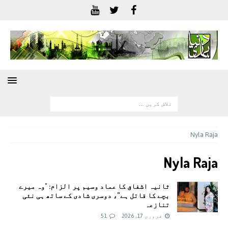
Nyla Raja
Nyla Raja
ثانیہ اشفاق کا عماد وسیم پر الزام: "وہ میرے
بچے کا قاتل ہے”، دوسری شادی کے ساتھ ہی نئی
تنازعہ
فروری 17, 2026
51