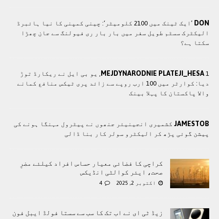
DON
’ایک ٹینک میں 2100 کلومیٹر‘: چینی کمپنی کا نیا ہائبرڈ
الیکٹرک سسٹم طویل سفر میں بار بار ری فیولنگ سے جان چھڑا
سکتا ہے؟
MEJDYNARODNIE PLATEJI_HESA
1, یو بی ایل نے ریکارڈ توڑ
دیا: کوارٹر میں 100 ارب روپے سے زائد پری ٹیکس منافع کمانے
والا پاکستان کا پہلا بینک
JAMESTOB
کشمیری انجینیئر جنھوں نے پیٹرول مہنگا ہونے کی
پیشن گوئی پڑھ کر الیکٹرو سولر کار بنا ڈالی
کراچی کا فضائی معیار حساس افراد کیلئے مضرِ
صحت، ایئر کوالٹی انڈیکس
اکتوبر 2, 2025
4
زیڈ ٹی ای نے اب تک کا سب سے سستا فولڈ ایبل فون