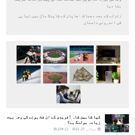
بتا دیا
زلزلے کے بعد دھماکہ: جاپان کے شاپنگ مال میں تباہی
کی اندرونی داستان
کیا شاہین شاہ آفریدی کے ان فٹ ہونے کی وجہ بہت
زیادہ بولنگ ہے؟
جولائی 22, 2022
30,234