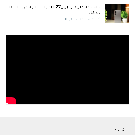
سام سنگ گلیکسی ایس 27 الٹرا سے ایک کیمرا ہٹا
دے گا.
اگست 3, 2026
0
زمرے