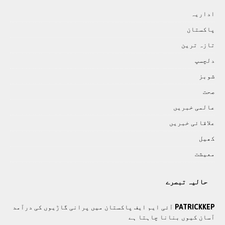
اداريہ
پاکستان
تازہ ترين
دلچسپ
شوبز
صحت
عالمی خبريں
علاقائی خبريں
کھيل
معيشت
حالیہ تبصرے
PATRICKKEP
آئی ایم ایف پاکستان میں پرانی گاڑیوں کی درآمد
آسان کیوں بنانا چاہتا ہے