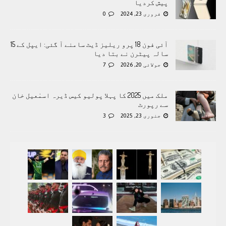
پیش کردیا
فروری 23, 2024
0
آئی فون 18 پرو ریلیز ڈیٹ سامنے آ گئی: ایپل کے 15
سالہ پیٹرن نے بتا دیا
جولائی 20, 2026
7
ملک میں 2025 کا پہلا پولیو کیس ڈیرہ اسمٰعیل خان
سے رپورٹ
جنوری 23, 2025
3