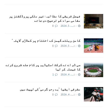
فیصل قریشی کا مطالبہ: غیر ملکی پروڈکشنز پر
مقامی مواد کو ترجیح دی جائے
اگست 5, 2026
0
کامن ویلتھ گیمز کے اختتام پر کھلاڑی ‘لاپتہ’
اگست 5, 2026
0
سی ڈی اے نے کرکٹ اسٹیڈیم پر کام جلد شروع کرنے
کا فیصلہ کر لیا
اگست 4, 2026
1
مشرقی ایشیا ‘بے رحم گرمی’ کی لپیٹ میں
اگست 4, 2026
0