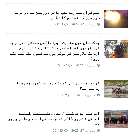
نیوٹران ستارے: نئی خلائی دوربین سے دو مردہ
سورجوں کے تصادم کا نظارہ
جولائی 22, 2022
27,013
پاکستان میں سٹارٹ اپس: عالمی معاشی بحران یا
غیر ضروری اخراجات، پاکستانی سٹارٹ اپس
اچانک ملازمین کو نوکریوں سے کیوں نکالنے لگے
ہیں؟
جون 15, 2022
24,492
کولمبیا دریائی گھوڑے بھارت کیوں بھیجنا
چاہتا ہے؟
مارچ 3, 2023
21,319
امريکہ نے پاکستان میں ویکسینیشن کیلئے
اضافی 2 کروڑ ڈالر کا وعدہ کیا ہے، وفاقی وزیر
صحت
جولائی 27, 2022
20,483