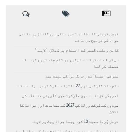
فیصل قریشی کا مطالبہ: غیر ملکی پروڈکشنز پر مقامی
مواد کو ترجیح دی جائے
کامن ویلتھ گیمز کے اختتام پر کھلاڑی ‘لاپتہ’
سی ڈی اے نے کرکٹ اسٹیڈیم پر کام جلد شروع کرنے کا
فیصلہ کر لیا
مشرقی ایشیا ‘بے رحم گرمی’ کی لپیٹ میں
سام سنگ گلیکسی ایس 27 الٹرا سے ایک کیمرا ہٹا دے گا.
امریکی خزانہ نے ین مارکیٹ میں تاریخی مداخلت کی
مردوں کے کرکٹ ورلڈ کپ 2027 کے مقامات اور برانڈ کا
اعلان
نرمل پُرجا سمیت 10 کوہ پیما براڈ پیک پر لاپتہ
وفاقی بورڈ نے نویں جماعت کے نتائج چیک کرنے کا طریقہ