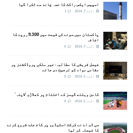
اسپیس ایکس راکٹ کا حصہ چاند سے ٹکرا گیا
اگست 7, 2026
1
پاکستان میں سونے کی قیمت میں 11,300 روپے کا
اضافہ
اگست 7, 2026
0
فیصل قریشی کا مطالبہ: غیر ملکی پروڈکشنز پر
مقامی مواد کو ترجیح دی جائے
اگست 5, 2026
0
کامن ویلتھ گیمز کے اختتام پر کھلاڑی ‘لاپتہ’
اگست 5, 2026
0
سی ڈی اے نے کرکٹ اسٹیڈیم پر کام جلد شروع کرنے
کا فیصلہ کر لیا