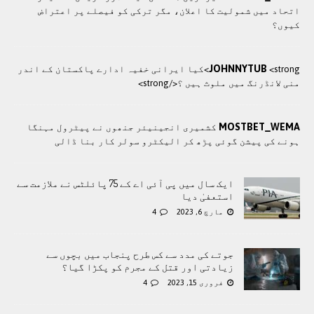
اتحاد میں شمولیت کا اعلان، مگر ترکی کو فیصلے پر اعتراض
کیوں؟
JOHNNYTUB
<strong>کيا ایرانی خفيہ ادارے پاکستان کے اندر
منی لانڈرنگ ميں ملوث ہيں ؟</strong>
MOSTBET_WEMA
کشمیری انجینیئر جنھوں نے پیٹرول مہنگا
ہونے کی پیشن گوئی پڑھ کر الیکٹرو سولر کار بنا ڈالی
ایک سال میں پی آئی اے کے 75 پائلٹس نے ملازمت سے
استعفیٰ دیا
مارچ 6, 2023
4
جوتے کی مدد سے کس طرح پنجاب میں بچوں سے
زیادتی اور قتل کے مجرم کو پکڑا گیا؟
فروری 15, 2023
4