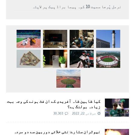
نرمل پُرجا سمیت 10 کوہ پیما براڈ پیک پر لاپتہ
کیا شاہین شاہ آفریدی کے ان فٹ ہونے کی وجہ بہت
زیادہ بولنگ ہے؟
جولائی 22, 2022
30,303
نیوٹران ستارے: نئی خلائی دوربین سے دو مردہ