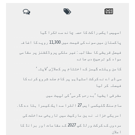
اسپیس ایکس راکٹ کا حصہ چاند سے ٹکرا گیا
پاکستان میں سونے کی قیمت میں 11,300 روپے کا اضافہ
فیصل قریشی کا مطالبہ: غیر ملکی پروڈکشنز پر مقامی
مواد کو ترجیح دی جائے
کامن ویلتھ گیمز کے اختتام پر کھلاڑی ‘لاپتہ’
سی ڈی اے نے کرکٹ اسٹیڈیم پر کام جلد شروع کرنے کا
فیصلہ کر لیا
مشرقی ایشیا ‘بے رحم گرمی’ کی لپیٹ میں
سام سنگ گلیکسی ایس 27 الٹرا سے ایک کیمرا ہٹا دے گا.
امریکی خزانہ نے ین مارکیٹ میں تاریخی مداخلت کی
مردوں کے کرکٹ ورلڈ کپ 2027 کے مقامات اور برانڈ کا
اعلان