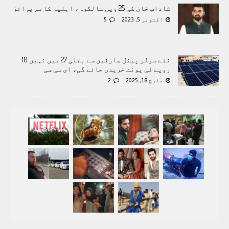
شاداب خان کی 25 ویں سالگرہ، اہلیہ کا سرپرائز
اکتوبر 5, 2023
5
نئے سولر پینل صارفین سے بجلی 27 میں نہیں 10
روپے فی یونٹ خریدی جائے گی، ای سی سی
مارچ 18, 2025
2