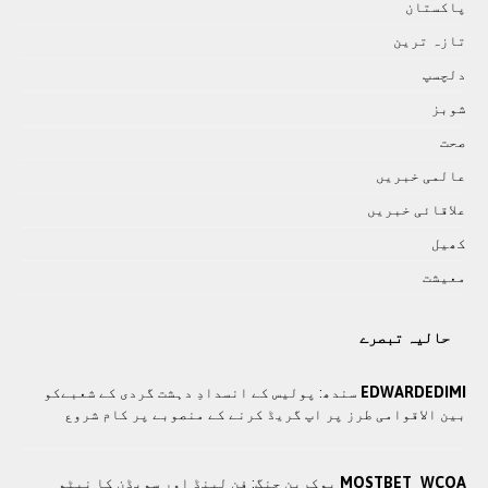
پاکستان
تازہ ترين
دلچسپ
شوبز
صحت
عالمی خبريں
علاقائی خبريں
کھيل
معيشت
حالیہ تبصرے
EDWARDEDIMI
سندھ: پوليس کے انسدادِ دہشت گردی کے شعبےکو
بین الاقوامی طرز پر اپ گریڈ کرنے کے منصوبے پر کام شروع
MOSTBET_WCOA
یوکرین جنگ: فن لینڈ اور سویڈن کا نیٹو