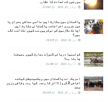
سورجوں کے تصادم کا نظارہ
جولائی 22, 2022
27,063
پاکستان میں سٹارٹ اپس: عالمی معاشی بحران یا
غیر ضروری اخراجات، پاکستانی سٹارٹ اپس
اچانک ملازمین کو نوکریوں سے کیوں نکالنے لگے
ہیں؟
جون 15, 2022
24,529
کولمبیا دریائی گھوڑے بھارت کیوں بھیجنا
چاہتا ہے؟
مارچ 3, 2023
21,340
امريکہ نے پاکستان میں ویکسینیشن کیلئے
اضافی 2 کروڑ ڈالر کا وعدہ کیا ہے، وفاقی وزیر
صحت
جولائی 27, 2022
20,539