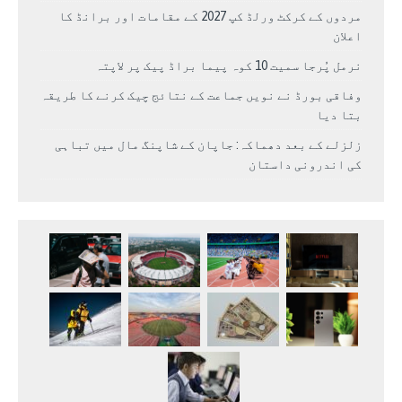
مردوں کے کرکٹ ورلڈ کپ 2027 کے مقامات اور برانڈ کا
اعلان
نرمل پُرجا سمیت 10 کوہ پیما براڈ پیک پر لاپتہ
وفاقی بورڈ نے نویں جماعت کے نتائج چیک کرنے کا طریقہ
بتا دیا
زلزلے کے بعد دھماکہ: جاپان کے شاپنگ مال میں تباہی
کی اندرونی داستان