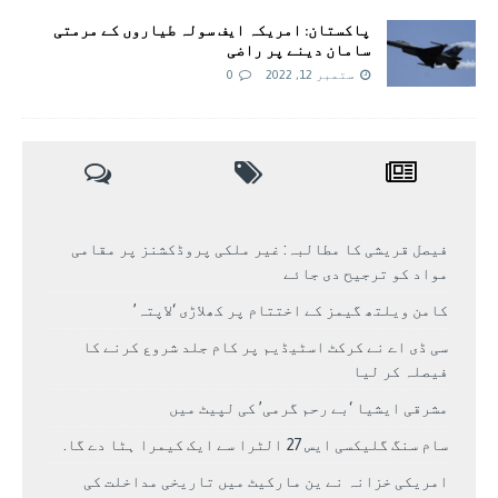
پاکستان: امریکہ ایف سولہ طیاروں کے مرمتی
سامان دینے پر راضی
ستمبر 12, 2022
0
فیصل قریشی کا مطالبہ: غیر ملکی پروڈکشنز پر مقامی
مواد کو ترجیح دی جائے
کامن ویلتھ گیمز کے اختتام پر کھلاڑی ‘لاپتہ’
سی ڈی اے نے کرکٹ اسٹیڈیم پر کام جلد شروع کرنے کا
فیصلہ کر لیا
مشرقی ایشیا ‘بے رحم گرمی’ کی لپیٹ میں
سام سنگ گلیکسی ایس 27 الٹرا سے ایک کیمرا ہٹا دے گا.
امریکی خزانہ نے ین مارکیٹ میں تاریخی مداخلت کی