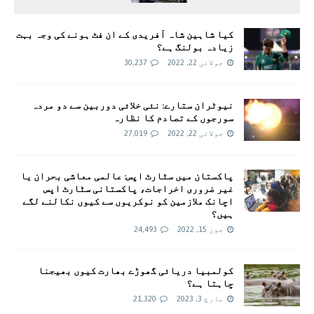
کیا شاہین شاہ آفریدی کے ان فٹ ہونے کی وجہ بہت
زیادہ بولنگ ہے؟
جولائی 22, 2022
30,237
نیوٹران ستارے: نئی خلائی دوربین سے دو مردہ
سورجوں کے تصادم کا نظارہ
جولائی 22, 2022
27,019
پاکستان میں سٹارٹ اپس: عالمی معاشی بحران یا
غیر ضروری اخراجات، پاکستانی سٹارٹ اپس
اچانک ملازمین کو نوکریوں سے کیوں نکالنے لگے
ہیں؟
جون 15, 2022
24,493
کولمبیا دریائی گھوڑے بھارت کیوں بھیجنا
چاہتا ہے؟
مارچ 3, 2023
21,320