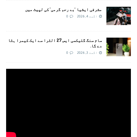
مشرقی ایشیا ‘بے رحم گرمی’ کی لپیٹ میں
اگست 4, 2026
0
سام سنگ گلیکسی ایس 27 الٹرا سے ایک کیمرا ہٹا
دے گا.
اگست 3, 2026
0