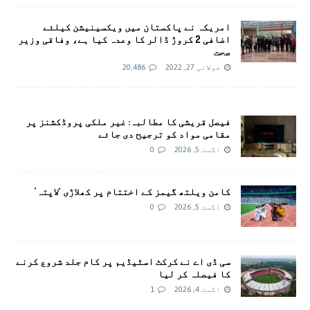
امريکہ نے پاکستان میں ویکسینیشن کیلئے
اضافی 2 کروڑ ڈالر کا وعدہ کیا ہے، وفاقی وزیر
صحت
جولائی 27, 2022
20,486
فیصل قریشی کا مطالبہ: غیر ملکی پروڈکشنز پر
مقامی مواد کو ترجیح دی جائے
اگست 5, 2026
0
کامن ویلتھ گیمز کے اختتام پر کھلاڑی ‘لاپتہ’
اگست 5, 2026
0
سی ڈی اے نے کرکٹ اسٹیڈیم پر کام جلد شروع کرنے
کا فیصلہ کر لیا
اگست 4, 2026
1