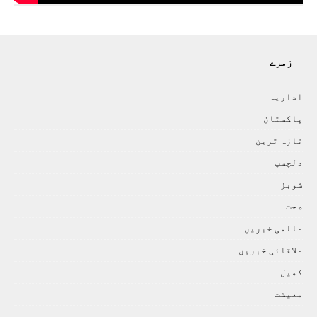
زمرے
اداريہ
پاکستان
تازہ ترين
دلچسپ
شوبز
صحت
عالمی خبريں
علاقائی خبريں
کھيل
معيشت