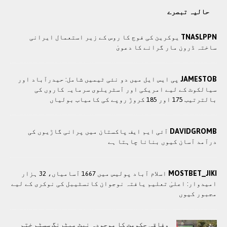
حالیہ تبصرے
TNASLPPN
یوکرین کی فوج کا روس کے زیر استعمال ایرانی
ساختہ ڈرون مار گرانے کا دعویٰ
JAMESTOB
پی ایس ایل میں دو نئی ٹیمیں شامل: حیدرآباد اور
سیالکوٹ کے لیے امریکی اور آسٹریلوی سرمایہ کاروں کی
بالترتیب 175 اور 185 کروڑ روپے کی کامیاب بولیاں
DAVIDGROMB
آئی ایم ایف پاکستان میں پرانی گاڑیوں کی
درآمد آسان کیوں بنانا چاہتا ہے
MOSTBET_JIKI
اسلام آباد پولیس میں 1667 آسامیاں، 32 ہزار
امیدوار: اعلیٰ تعلیم یافتہ نوجوان کانسٹیبل کی نوکری کے لیے
مجبور کیوں
وفاقی حکومت کا موجودہ نیٹ میٹرنگ سسٹم ختم