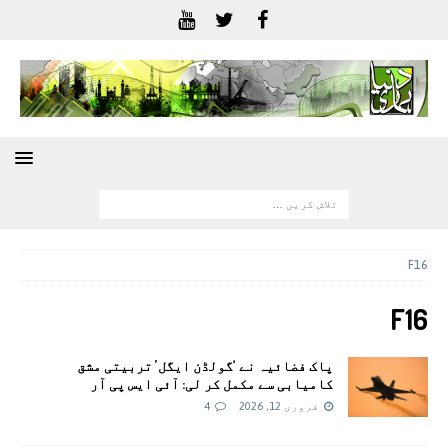
F16
F16
پاک فضائیہ نے ‘گولڈن ایگل’ تربیتی مشق
کامیابی سے مکمل کر لی: آئی ایس پی آر
فروری 12, 2026
4