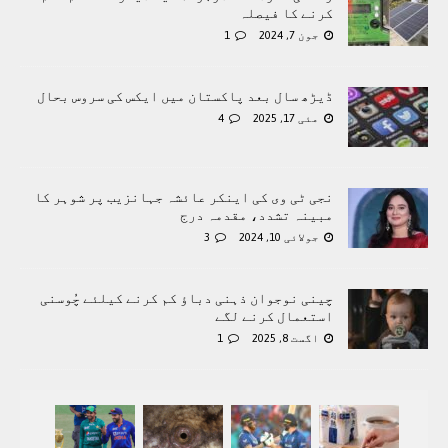
کرنے کا فیصلہ
جون 7, 2024
1
ڈیڑھ سال بعد پاکستان میں ایکس کی سروس بحال
مئی 17, 2025
4
نجی ٹی وی کی اینکر عائشہ جہانزیب پر شوہر کا
مبینہ تشدد، مقدمہ درج
جولائی 10, 2024
3
چینی نوجوان ذہنی دباؤ کم کرنے کیلئے چُوسنی
استعمال کرنے لگے
اگست 8, 2025
1