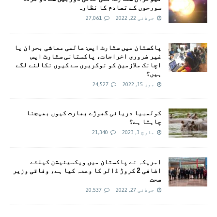
سورجوں کے تصادم کا نظارہ
جولائی 22, 2022
27,061
پاکستان میں سٹارٹ اپس: عالمی معاشی بحران یا
غیر ضروری اخراجات، پاکستانی سٹارٹ اپس
اچانک ملازمین کو نوکریوں سے کیوں نکالنے لگے
ہیں؟
جون 15, 2022
24,527
کولمبیا دریائی گھوڑے بھارت کیوں بھیجنا
چاہتا ہے؟
مارچ 3, 2023
21,340
امريکہ نے پاکستان میں ویکسینیشن کیلئے
اضافی 2 کروڑ ڈالر کا وعدہ کیا ہے، وفاقی وزیر
صحت
جولائی 27, 2022
20,537