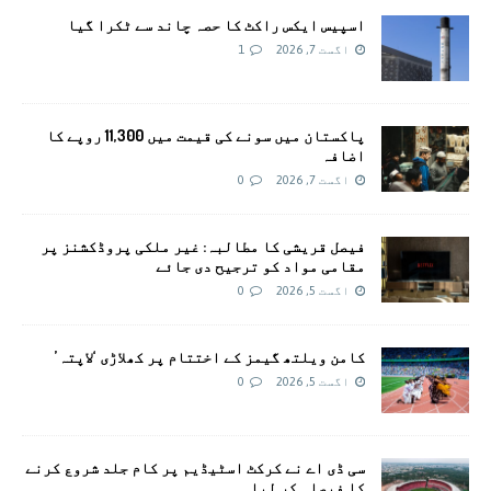
اسپیس ایکس راکٹ کا حصہ چاند سے ٹکرا گیا
اگست 7, 2026
1
پاکستان میں سونے کی قیمت میں 11,300 روپے کا
اضافہ
اگست 7, 2026
0
فیصل قریشی کا مطالبہ: غیر ملکی پروڈکشنز پر
مقامی مواد کو ترجیح دی جائے
اگست 5, 2026
0
کامن ویلتھ گیمز کے اختتام پر کھلاڑی ‘لاپتہ’
اگست 5, 2026
0
سی ڈی اے نے کرکٹ اسٹیڈیم پر کام جلد شروع کرنے
کا فیصلہ کر لیا