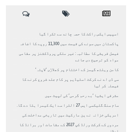
اسپیس ایکس راکٹ کا حصہ چاند سے ٹکرا گیا
پاکستان میں سونے کی قیمت میں 11,300 روپے کا اضافہ
فیصل قریشی کا مطالبہ: غیر ملکی پروڈکشنز پر مقامی
مواد کو ترجیح دی جائے
کامن ویلتھ گیمز کے اختتام پر کھلاڑی ‘لاپتہ’
سی ڈی اے نے کرکٹ اسٹیڈیم پر کام جلد شروع کرنے کا
فیصلہ کر لیا
مشرقی ایشیا ‘بے رحم گرمی’ کی لپیٹ میں
سام سنگ گلیکسی ایس 27 الٹرا سے ایک کیمرا ہٹا دے گا.
امریکی خزانہ نے ین مارکیٹ میں تاریخی مداخلت کی
مردوں کے کرکٹ ورلڈ کپ 2027 کے مقامات اور برانڈ کا
اعلان