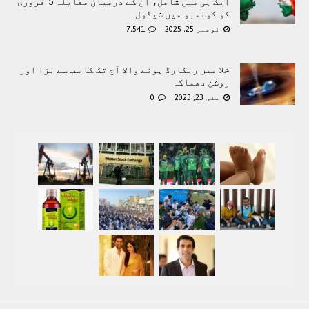
ایک ہی میں شامل، ان کے درمیان مقابلہ 15 فروری
کو کولمبو میں شیڈول۔
نومبر 25, 2025
7,541
خلا میں ریکارڈ ہونے والا آج تک کا سب سے بڑا اور
روشن دھماکہ
مئی 23, 2023
0