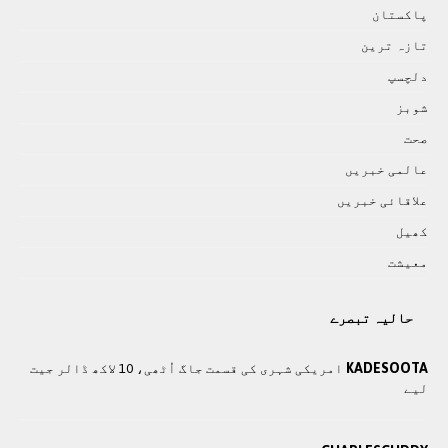
پاکستان
تازہ ترين
دلچسپ
شوبز
صحت
عالمی خبريں
علاقائی خبريں
کھيل
معيشت
حالیہ تبصرے
KADESOOTA
امریکی شہری کی قسمت جاگ اُٹھی، 10 لاکھ ڈالر جیت
لیے