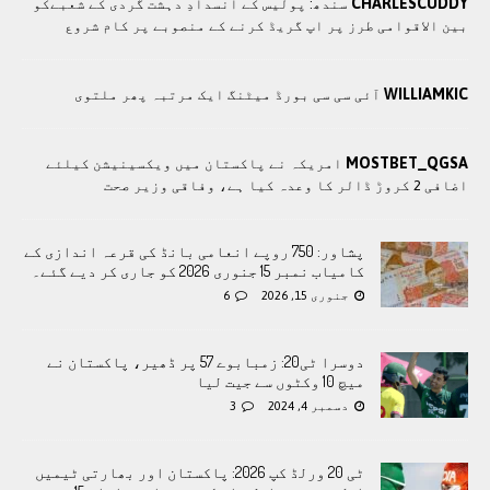
CHARLESCUDDY
سندھ: پوليس کے انسدادِ دہشت گردی کے شعبےکو
بین الاقوامی طرز پر اپ گریڈ کرنے کے منصوبے پر کام شروع
WILLIAMKIC
آئی سی سی بورڈ میٹنگ ایک مرتبہ پھر ملتوی
MOSTBET_QGSA
امريکہ نے پاکستان میں ویکسینیشن کیلئے
اضافی 2 کروڑ ڈالر کا وعدہ کیا ہے، وفاقی وزیر صحت
پشاور: 750 روپے انعامی بانڈ کی قرعہ اندازی کے
کامیاب نمبر 15 جنوری 2026 کو جاری کر دیے گئے۔
جنوری 15, 2026
6
دوسرا ٹی20: زمبابوے 57 پر ڈھیر، پاکستان نے
میچ 10 وکٹوں سے جیت لیا
دسمبر 4, 2024
3
ٹی 20 ورلڈ کپ 2026: پاکستان اور بھارتی ٹیمیں