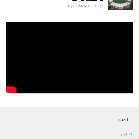
اگست 4, 2026
1
زمرے
اداريہ