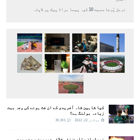
نرمل پُرجا سمیت 10 کوہ پیما براڈ پیک پر لاپتہ
کیا شاہین شاہ آفریدی کے ان فٹ ہونے کی وجہ بہت
زیادہ بولنگ ہے؟
جولائی 22, 2022
30,301
نیوٹران ستارے: نئی خلائی دوربین سے دو مردہ