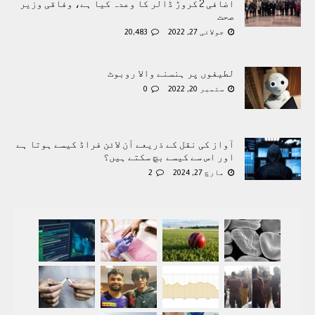
اضافی 2 کروڑ ڈالر کا وعدہ کیا ہے، وفاقی وزیر
صحت
جولائی 27, 2022
20,483
لطیفوں پر ہنسنے والا روبوٹ
ستمبر 20, 2022
0
آواز کی نقل کے ذریعے آن لائن فراڈ کیسے ہوتا ہے
اور اس سے کیسے بچ سکتے ہیں؟
مارچ 27, 2024
2