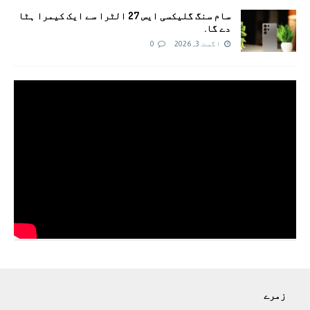
سام سنگ گلیکسی ایس 27 الٹرا سے ایک کیمرا ہٹا
دے گا.
اگست 3, 2026
0
زمرے