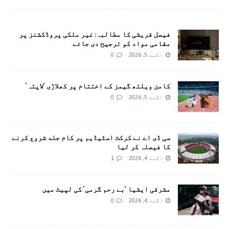
فیصل قریشی کا مطالبہ: غیر ملکی پروڈکشنز پر
مقامی مواد کو ترجیح دی جائے
اگست 5, 2026
0
کامن ویلتھ گیمز کے اختتام پر کھلاڑی ‘لاپتہ’
اگست 5, 2026
0
سی ڈی اے نے کرکٹ اسٹیڈیم پر کام جلد شروع کرنے
کا فیصلہ کر لیا
اگست 4, 2026
1
مشرقی ایشیا ‘بے رحم گرمی’ کی لپیٹ میں
اگست 4, 2026
0