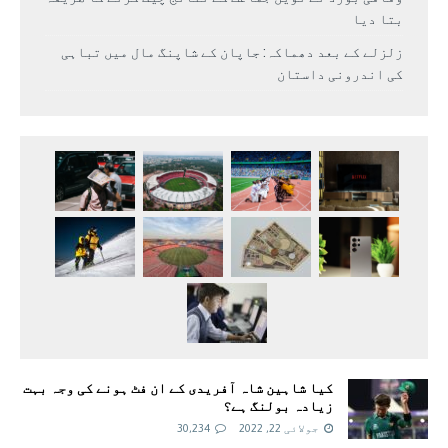
بتا دیا
زلزلے کے بعد دھماکہ: جاپان کے شاپنگ مال میں تباہی
کی اندرونی داستان
کیا شاہین شاہ آفریدی کے ان فٹ ہونے کی وجہ بہت
زیادہ بولنگ ہے؟
جولائی 22, 2022
30,234