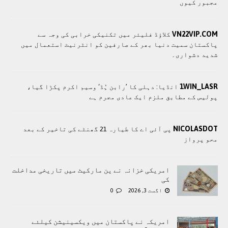
مجبور کیوں
VN22VIP.COM
کلاؤڈ فلیئر میں تکنیکی خرابی کی وجہ سے
پاکستان سمیت دنیا بھر کے صارفین کو انٹرنیٹ استعمال میں
شدید دشواری۔
1WIN_LASR
انڈیا: دہلی کا ’رابن ہُڈ‘ وسیم اکرم پکڑا گیا،
پولیس کے مطابق ملزم ایک عادی مجرم ہے
NICOLASDOT
پی آئی اے کا طیارہ 21 گھنٹے کی تاخیر کے بعد
محو پرواز
امریکی خزانہ نے ین مارکیٹ میں تاریخی مداخلت
کی
اگست 3, 2026
0
امريکہ نے پاکستان میں ویکسینیشن کیلئے