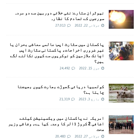
نیوٹران ستارے: نئی خلائی دوربین سے دو مردہ
سورجوں کے تصادم کا نظارہ
جولائی 22, 2022
27,013
پاکستان میں سٹارٹ اپس: عالمی معاشی بحران یا
غیر ضروری اخراجات، پاکستانی سٹارٹ اپس
اچانک ملازمین کو نوکریوں سے کیوں نکالنے لگے
ہیں؟
جون 15, 2022
24,492
کولمبیا دریائی گھوڑے بھارت کیوں بھیجنا
چاہتا ہے؟
مارچ 3, 2023
21,319
امريکہ نے پاکستان میں ویکسینیشن کیلئے
اضافی 2 کروڑ ڈالر کا وعدہ کیا ہے، وفاقی وزیر
صحت
جولائی 27, 2022
20,483