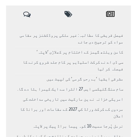
فیصل قریشی کا مطالبہ: غیر ملکی پروڈکشنز پر مقامی
مواد کو ترجیح دی جائے
کامن ویلتھ گیمز کے اختتام پر کھلاڑی ‘لاپتہ’
سی ڈی اے نے کرکٹ اسٹیڈیم پر کام جلد شروع کرنے کا
فیصلہ کر لیا
مشرقی ایشیا ‘بے رحم گرمی’ کی لپیٹ میں
سام سنگ گلیکسی ایس 27 الٹرا سے ایک کیمرا ہٹا دے گا.
امریکی خزانہ نے ین مارکیٹ میں تاریخی مداخلت کی
مردوں کے کرکٹ ورلڈ کپ 2027 کے مقامات اور برانڈ کا
اعلان
نرمل پُرجا سمیت 10 کوہ پیما براڈ پیک پر لاپتہ
وفاقی بورڈ نے نویں جماعت کے نتائج چیک کرنے کا طریقہ