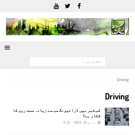
Driving
Driving
کس شہر میں ڈرائیونگ سب سے زیادہ سست روی کا
شکار ہے؟
مارچ 15, 2023
0