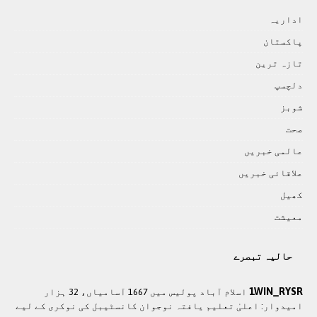
اداريہ
پاکستان
تازہ ترين
دلچسپ
شوبز
صحت
عالمی خبريں
علاقائی خبريں
کھيل
معيشت
حالیہ تبصرے
1WIN_RYSR
اسلام آباد پولیس میں 1667 آسامیاں، 32 ہزار
امیدوار: اعلیٰ تعلیم یافتہ نوجوان کانسٹیبل کی نوکری کے لیے