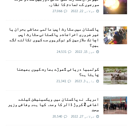
سورجوں کے تصادم کا نظارہ
جولائی 22, 2022
27,066
پاکستان میں سٹارٹ اپس: عالمی معاشی بحران یا
غیر ضروری اخراجات، پاکستانی سٹارٹ اپس
اچانک ملازمین کو نوکریوں سے کیوں نکالنے لگے
ہیں؟
جون 15, 2022
24,531
کولمبیا دریائی گھوڑے بھارت کیوں بھیجنا
چاہتا ہے؟
مارچ 3, 2023
21,341
امريکہ نے پاکستان میں ویکسینیشن کیلئے
اضافی 2 کروڑ ڈالر کا وعدہ کیا ہے، وفاقی وزیر
صحت
جولائی 27, 2022
20,540