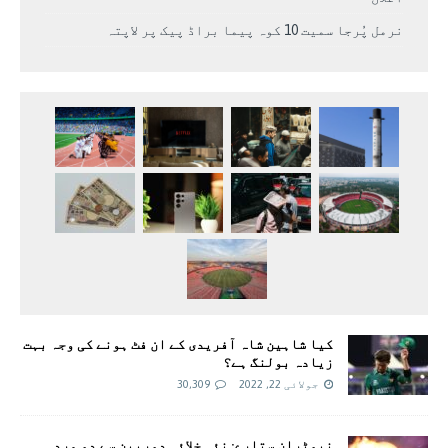
نرمل پُرجا سمیت 10 کوہ پیما براڈ پیک پر لاپتہ
کیا شاہین شاہ آفریدی کے ان فٹ ہونے کی وجہ بہت
زیادہ بولنگ ہے؟
جولائی 22, 2022
30,309
نیوٹران ستارے: نئی خلائی دوربین سے دو مردہ