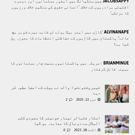
JACOBSAPPY
چین سنکیانگ میں ایغور مسلمانوں اور دوسرے
اقلیتی برادريوں کے خلاف ’انسانی حقوق کی سنگین خلاف ورزیوں
کا مرتکب‘
ALVINANAPE
’گاڑی میں ایئر بیگ ہوتے تو شاید میرے شوہر بچ
جاتے‘: پاکستان میں گاڑیوں کے حفاظتی انتظامات کا مجوزہ بِل
کیا ہے؟
BRIANMINUE
امریکہ میں پاکستانیوں سمیت چار مسلمانوں کا
مبینہ قاتل گرفتار
خیبرپختونخوا: والد نے بیٹے کے اعضا عطیہ کر
دیے
جون 13, 2025
2
اسٹار فٹبالر نیمار جونیئر کا سعودی کلب
الہلال سے دو سال کا معاہدہ ہو گیا
اگست 18, 2023
0