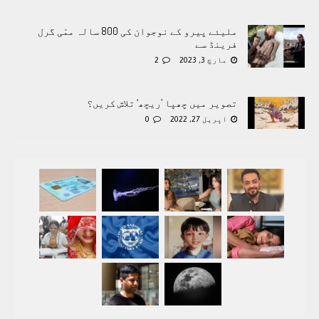
ملیئے پیرو کے نوجوان کی 800 سالہ ممّی گرل
فرینڈ سے
مارچ 3, 2023
2
تصویر میں چھپا ’ریچھ‘ تلاش کریں؟
اپریل 27, 2022
0