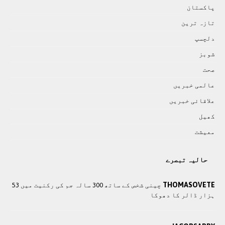
پاکستان
تازہ ترين
دلچسپ
شوبز
صحت
عالمی خبريں
علاقائی خبريں
کھيل
معيشت
حالیہ تبصرے
THOMASOVETE
چینی شخص کے ساتھ 300 سالہ جم کی رکنیت میں 53
ہزار ڈالر کا دھوکا