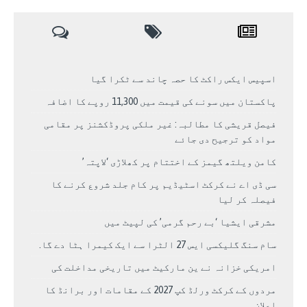
اسپیس ایکس راکٹ کا حصہ چاند سے ٹکرا گیا
پاکستان میں سونے کی قیمت میں 11,300 روپے کا اضافہ
فیصل قریشی کا مطالبہ: غیر ملکی پروڈکشنز پر مقامی
مواد کو ترجیح دی جائے
کامن ویلتھ گیمز کے اختتام پر کھلاڑی ‘لاپتہ’
سی ڈی اے نے کرکٹ اسٹیڈیم پر کام جلد شروع کرنے کا
فیصلہ کر لیا
مشرقی ایشیا ‘بے رحم گرمی’ کی لپیٹ میں
سام سنگ گلیکسی ایس 27 الٹرا سے ایک کیمرا ہٹا دے گا.
امریکی خزانہ نے ین مارکیٹ میں تاریخی مداخلت کی
مردوں کے کرکٹ ورلڈ کپ 2027 کے مقامات اور برانڈ کا
اعلان