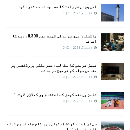
اسپیس ایکس راکٹ کا حصہ چاند سے ٹکرا گیا
اگست 7, 2026
1
پاکستان میں سونے کی قیمت میں 11,300 روپے کا
اضافہ
اگست 7, 2026
0
فیصل قریشی کا مطالبہ: غیر ملکی پروڈکشنز پر
مقامی مواد کو ترجیح دی جائے
اگست 5, 2026
0
کامن ویلتھ گیمز کے اختتام پر کھلاڑی ‘لاپتہ’
اگست 5, 2026
0
سی ڈی اے نے کرکٹ اسٹیڈیم پر کام جلد شروع کرنے
کا فیصلہ کر لیا