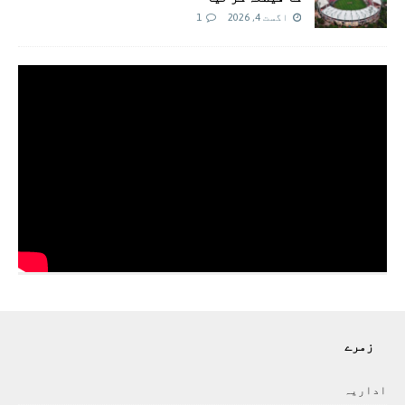
اگست 4, 2026
1
زمرے
اداريہ