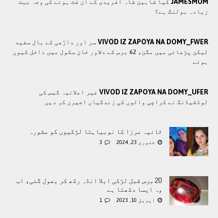
JAMESMUM
کیا شاہین شاہ آفریدی کے ان فٹ ہونے کی وجہ بہت
زیادہ بولنگ ہے؟
VIVOD IZ ZAPOYA NA DOMY_FWER
سر اور داڑھی کے بال سفید
لیکن پڑھائی میں مگن، 62 برس کے دلاور خان سکول میں داخل کیوں
ہوئے
VIVOD IZ ZAPOYA NA DOMY_UFER
غیر اعلانیہ گیس کی
لوڈشیڈنگ نے کراچی والوں کی زندگیاں اجیرن کر دیں
ثانیہ مرزا کا نوبیاہتا لڑکیوں کو مشورہ
جنوری 23, 2024
3
20 برس قبل لڑکی ابلا انڈہ رکھ کر بھول گئی، اب
وہ ایسا دکھتا ہے
اپریل 10, 2023
1