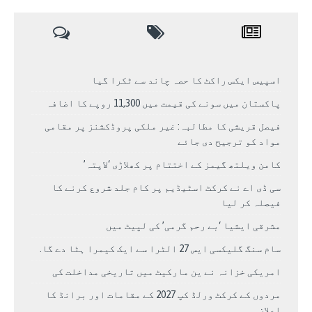
اسپیس ایکس راکٹ کا حصہ چاند سے ٹکرا گیا
پاکستان میں سونے کی قیمت میں 11,300 روپے کا اضافہ
فیصل قریشی کا مطالبہ: غیر ملکی پروڈکشنز پر مقامی
مواد کو ترجیح دی جائے
کامن ویلتھ گیمز کے اختتام پر کھلاڑی ‘لاپتہ’
سی ڈی اے نے کرکٹ اسٹیڈیم پر کام جلد شروع کرنے کا
فیصلہ کر لیا
مشرقی ایشیا ‘بے رحم گرمی’ کی لپیٹ میں
سام سنگ گلیکسی ایس 27 الٹرا سے ایک کیمرا ہٹا دے گا.
امریکی خزانہ نے ین مارکیٹ میں تاریخی مداخلت کی
مردوں کے کرکٹ ورلڈ کپ 2027 کے مقامات اور برانڈ کا
اعلان