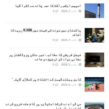
اسپیس ایکس راکٹ کا حصہ چاند سے ٹکرا گیا
اگست 7, 2026
1
پاکستان میں سونے کی قیمت میں 11,300 روپے کا
اضافہ
اگست 7, 2026
0
فیصل قریشی کا مطالبہ: غیر ملکی پروڈکشنز پر
مقامی مواد کو ترجیح دی جائے
اگست 5, 2026
0
کامن ویلتھ گیمز کے اختتام پر کھلاڑی ‘لاپتہ’
اگست 5, 2026
0
سی ڈی اے نے کرکٹ اسٹیڈیم پر کام جلد شروع کرنے
کا فیصلہ کر لیا