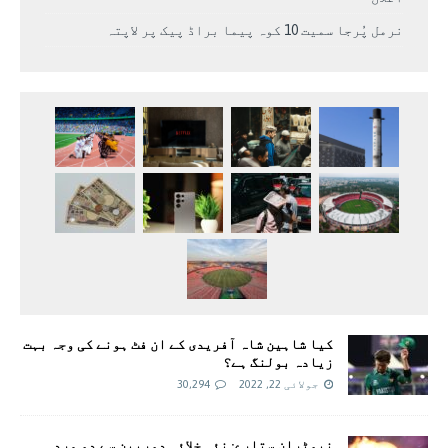
نرمل پُرجا سمیت 10 کوہ پیما براڈ پیک پر لاپتہ
کیا شاہین شاہ آفریدی کے ان فٹ ہونے کی وجہ بہت
زیادہ بولنگ ہے؟
جولائی 22, 2022
30,294
نیوٹران ستارے: نئی خلائی دوربین سے دو مردہ