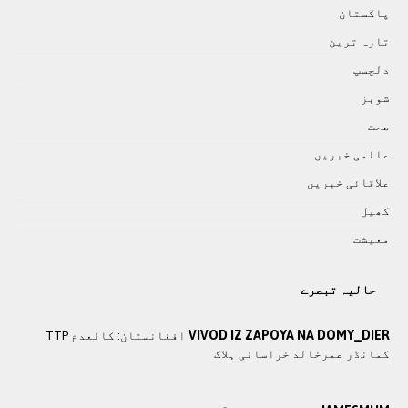
پاکستان
تازہ ترين
دلچسپ
شوبز
صحت
عالمی خبريں
علاقائی خبريں
کھيل
معيشت
حالیہ تبصرے
VIVOD IZ ZAPOYA NA DOMY_DIER
افغانستان: کالعدم TTP
کمانڈر عمرخالد خراسانی ہلاک