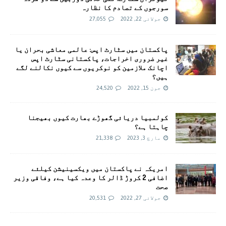
سورجوں کے تصادم کا نظارہ
جولائی 22, 2022
27,055
پاکستان میں سٹارٹ اپس: عالمی معاشی بحران یا
غیر ضروری اخراجات، پاکستانی سٹارٹ اپس
اچانک ملازمین کو نوکریوں سے کیوں نکالنے لگے
ہیں؟
جون 15, 2022
24,520
کولمبیا دریائی گھوڑے بھارت کیوں بھیجنا
چاہتا ہے؟
مارچ 3, 2023
21,338
امريکہ نے پاکستان میں ویکسینیشن کیلئے
اضافی 2 کروڑ ڈالر کا وعدہ کیا ہے، وفاقی وزیر
صحت
جولائی 27, 2022
20,531