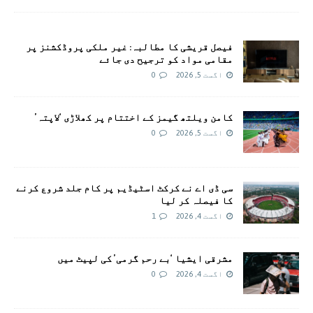
فیصل قریشی کا مطالبہ: غیر ملکی پروڈکشنز پر
مقامی مواد کو ترجیح دی جائے
اگست 5, 2026
0
کامن ویلتھ گیمز کے اختتام پر کھلاڑی ‘لاپتہ’
اگست 5, 2026
0
سی ڈی اے نے کرکٹ اسٹیڈیم پر کام جلد شروع کرنے
کا فیصلہ کر لیا
اگست 4, 2026
1
مشرقی ایشیا ‘بے رحم گرمی’ کی لپیٹ میں
اگست 4, 2026
0