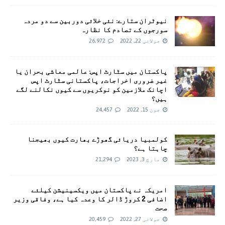
نیوٹران ستارے: نئی خلائی دوربین سے دو مردہ
سورجوں کے تصادم کا نظارہ
جولائی 22, 2022
26,972
پاکستان میں سٹارٹ اپس: عالمی معاشی بحران یا
غیر ضروری اخراجات، پاکستانی سٹارٹ اپس
اچانک ملازمین کو نوکریوں سے کیوں نکالنے لگے
ہیں؟
جون 15, 2022
24,457
کولمبیا دریائی گھوڑے بھارت کیوں بھیجنا
چاہتا ہے؟
مارچ 3, 2023
21,294
امريکہ نے پاکستان میں ویکسینیشن کیلئے
اضافی 2 کروڑ ڈالر کا وعدہ کیا ہے، وفاقی وزیر
صحت
جولائی 27, 2022
20,459