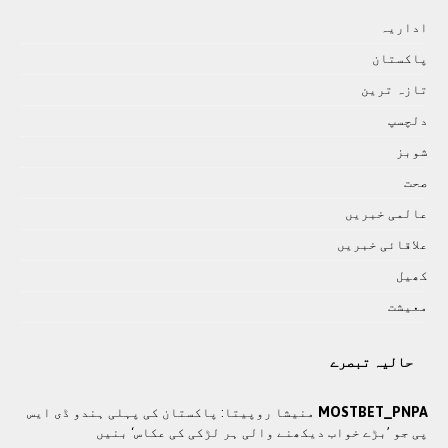
اداريہ
پاکستان
تازہ ترين
دلچسپ
شوبز
صحت
عالمی خبريں
علاقائی خبريں
کھيل
معيشت
حالیہ تبصرے
MOSTBET_PNPA
منیشا روپیتا: پاکستان کی پہلی ہندو ڈی ایس
پی جو ’بڑے خواب دیکھنے والی ہر لڑکی کی عکاس‘ بنیں