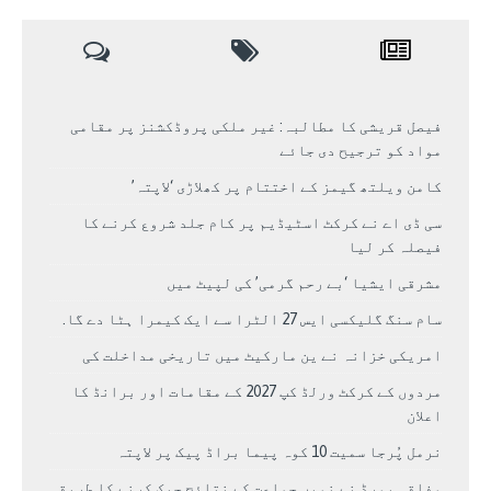
فیصل قریشی کا مطالبہ: غیر ملکی پروڈکشنز پر مقامی
مواد کو ترجیح دی جائے
کامن ویلتھ گیمز کے اختتام پر کھلاڑی ‘لاپتہ’
سی ڈی اے نے کرکٹ اسٹیڈیم پر کام جلد شروع کرنے کا
فیصلہ کر لیا
مشرقی ایشیا ‘بے رحم گرمی’ کی لپیٹ میں
سام سنگ گلیکسی ایس 27 الٹرا سے ایک کیمرا ہٹا دے گا.
امریکی خزانہ نے ین مارکیٹ میں تاریخی مداخلت کی
مردوں کے کرکٹ ورلڈ کپ 2027 کے مقامات اور برانڈ کا
اعلان
نرمل پُرجا سمیت 10 کوہ پیما براڈ پیک پر لاپتہ
وفاقی بورڈ نے نویں جماعت کے نتائج چیک کرنے کا طریقہ