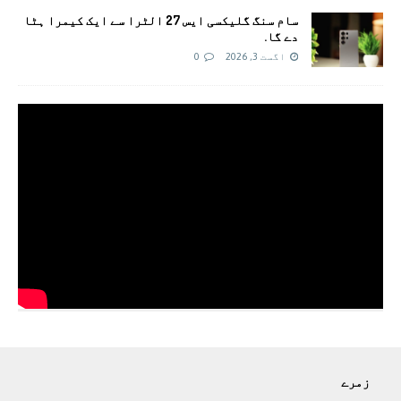
سام سنگ گلیکسی ایس 27 الٹرا سے ایک کیمرا ہٹا
دے گا.
اگست 3, 2026
0
زمرے