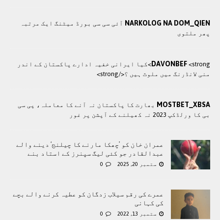
NARKOLOG NA DOM_QIEN
آئی سی سی بورڈ میٹنگ ایک مرتبہ
پھر ملتوی
DAVONBEF
<strong>کيا ایرانی خفيہ ادارے پاکستان کے اندر
منی لانڈرنگ ميں ملوث ہيں ؟</strong>
MOSTBET_XBSA
بھارت کا پاکستان نہ آنے کا معاملہ، پی سی
بی کا ورلڈکپ 2023 نہ کھیلنے کے آپشن پر غور
عمران خان کو ’چھکا مارنے کا چیلنج‘ دینے والے
عبدالقادر جو کئی لیگ سپنرز کے استاد بنے
ستمبر 20, 2025
0
عمرے کی رقم سیلاب زدگان کو عطیہ کرنے والے بچے
کی کہانی
ستمبر 13, 2022
0