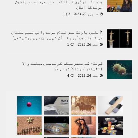
جاسنڈا آرڈرن کا آئندہ ماہ عہدے سے سبکدوش
ہونے کا اعلان
جنوری 20, 2023
1
14 ملین پاؤنڈ میں نیلام ہونے والی ٹیپو سلطان
کی تلوار جو ’ہر وقت اُن کی پہنچ میں ہوتی تھی‘
مئی 26, 2023
1
کونڈم کے بغیر سیکس کرنے سے پھیلنے والا
انفیکشن ’سوزاک‘ کیا ہے؟
مئی 24, 2025
4