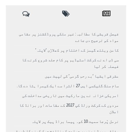
فیصل قریشی کا مطالبہ: غیر ملکی پروڈکشنز پر مقامی
مواد کو ترجیح دی جائے
کامن ویلتھ گیمز کے اختتام پر کھلاڑی ‘لاپتہ’
سی ڈی اے نے کرکٹ اسٹیڈیم پر کام جلد شروع کرنے کا
فیصلہ کر لیا
مشرقی ایشیا ‘بے رحم گرمی’ کی لپیٹ میں
سام سنگ گلیکسی ایس 27 الٹرا سے ایک کیمرا ہٹا دے گا.
امریکی خزانہ نے ین مارکیٹ میں تاریخی مداخلت کی
مردوں کے کرکٹ ورلڈ کپ 2027 کے مقامات اور برانڈ کا
اعلان
نرمل پُرجا سمیت 10 کوہ پیما براڈ پیک پر لاپتہ
وفاقی بورڈ نے نویں جماعت کے نتائج چیک کرنے کا طریقہ