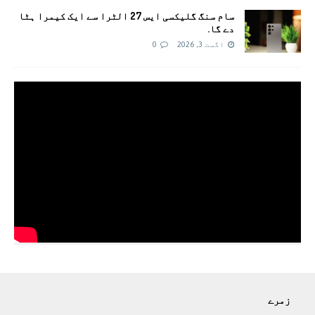
سام سنگ گلیکسی ایس 27 الٹرا سے ایک کیمرا ہٹا
دے گا.
اگست 3, 2026
0
زمرے