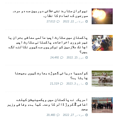
نیوٹران ستارے: نئی خلائی دوربین سے دو مردہ
سورجوں کے تصادم کا نظارہ
جولائی 22, 2022
27,013
پاکستان میں سٹارٹ اپس: عالمی معاشی بحران یا
غیر ضروری اخراجات، پاکستانی سٹارٹ اپس
اچانک ملازمین کو نوکریوں سے کیوں نکالنے لگے
ہیں؟
جون 15, 2022
24,492
کولمبیا دریائی گھوڑے بھارت کیوں بھیجنا
چاہتا ہے؟
مارچ 3, 2023
21,319
امريکہ نے پاکستان میں ویکسینیشن کیلئے
اضافی 2 کروڑ ڈالر کا وعدہ کیا ہے، وفاقی وزیر
صحت
جولائی 27, 2022
20,483