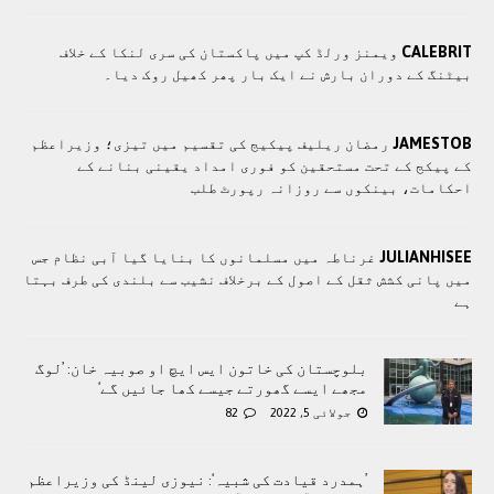
CALEBRIT
ویمنز ورلڈ کپ میں پاکستان کی سری لنکا کے خلاف
بیٹنگ کے دوران بارش نے ایک بار پھر کھیل روک دیا۔
JAMESTOB
رمضان ریلیف پیکیج کی تقسیم میں تیزی؛ وزیراعظم
کے پیکج کے تحت مستحقین کو فوری امداد یقینی بنانے کے
احکامات، بینکوں سے روزانہ رپورٹ طلب
JULIANHISEE
غرناطہ میں مسلمانوں کا بنایا گیا آبی نظام جس
میں پانی کشش ثقل کے اصول کے برخلاف نشیب سے بلندی کی طرف بہتا
ہے
بلوچستان کی خاتون ایس ایچ او صوبیہ خان: ’لوگ
مجھے ایسے گھورتے جیسے کھا جائیں گے‘
جولائی 5, 2022
82
’ہمدرد قیادت کی شبیہ‘: نیوزی لینڈ کی وزیراعظم