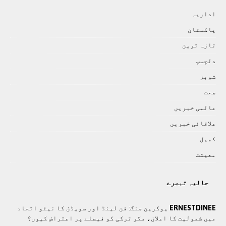
اداريہ
پاکستان
تازہ ترين
دلچسپ
شوبز
صحت
عالمی خبريں
علاقائی خبريں
کھيل
معيشت
حالیہ تبصرے
ERNESTDINEE
یوکرین جنگ: فن لینڈ اور سویڈن کا نیٹو اتحاد
میں شمولیت کا اعلان، مگر ترکی کو فیصلے پر اعتراض کیوں؟