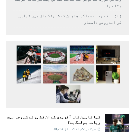
بتا دیا
زلزلے کے بعد دھماکہ: جاپان کے شاپنگ مال میں تباہی
کی اندرونی داستان
کیا شاہین شاہ آفریدی کے ان فٹ ہونے کی وجہ بہت
زیادہ بولنگ ہے؟
جولائی 22, 2022
30,234