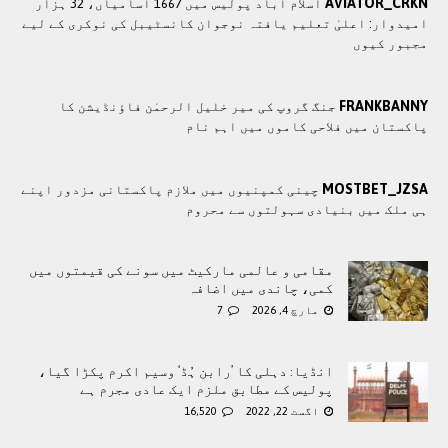
AVIATOR_CRKN
اسلام آباد پولیس میں 1667 آسامیاں، 32 ہزار
امیدوار: اعلیٰ تعلیم یافتہ نوجوان کانسٹیبل کی نوکری کے لیے
مجبور کیوں
FRANKBANNY
جنگ گروپ کی میر خلیل الرحمٰن فاؤنڈیشن کا
پاکستان میں فلاحی کاموں ميں اہم نام
MOSTBET_JZSA
چينی کمپنيوں ميں ملازم پاکستانی مزدور اپنے
ہی ملک ميں بنيادی سہولتوں سے محروم
مقامی و عالمی مارکیٹ میں سونے کی قیمتوں میں
کمی، چاندی میں اضافہ
مارچ 4, 2026
7
انڈیا: دہلی کا ’رابن ہُڈ‘ وسیم اکرم پکڑا گیا،
پولیس کے مطابق ملزم ایک عادی مجرم ہے
اگست 22, 2022
16,520