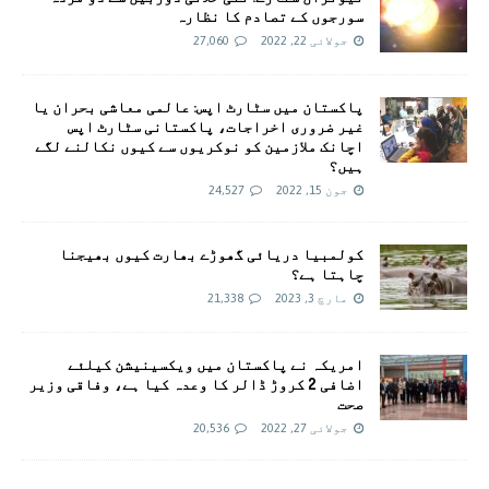
سورجوں کے تصادم کا نظارہ
جولائی 22, 2022
27,060
پاکستان میں سٹارٹ اپس: عالمی معاشی بحران یا
غیر ضروری اخراجات، پاکستانی سٹارٹ اپس
اچانک ملازمین کو نوکریوں سے کیوں نکالنے لگے
ہیں؟
جون 15, 2022
24,527
کولمبیا دریائی گھوڑے بھارت کیوں بھیجنا
چاہتا ہے؟
مارچ 3, 2023
21,338
امريکہ نے پاکستان میں ویکسینیشن کیلئے
اضافی 2 کروڑ ڈالر کا وعدہ کیا ہے، وفاقی وزیر
صحت
جولائی 27, 2022
20,536