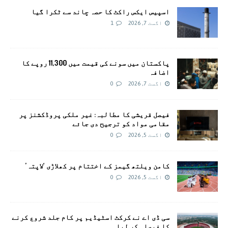
اسپیس ایکس راکٹ کا حصہ چاند سے ٹکرا گیا
اگست 7, 2026
1
پاکستان میں سونے کی قیمت میں 11,300 روپے کا
اضافہ
اگست 7, 2026
0
فیصل قریشی کا مطالبہ: غیر ملکی پروڈکشنز پر
مقامی مواد کو ترجیح دی جائے
اگست 5, 2026
0
کامن ویلتھ گیمز کے اختتام پر کھلاڑی ‘لاپتہ’
اگست 5, 2026
0
سی ڈی اے نے کرکٹ اسٹیڈیم پر کام جلد شروع کرنے
کا فیصلہ کر لیا