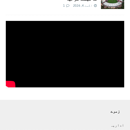
اگست 4, 2026
1
زمرے
اداريہ