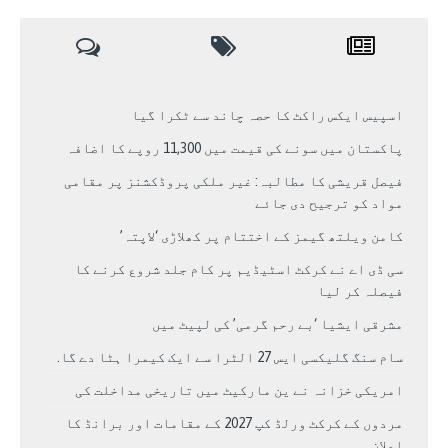
اسپیس ایکس راکٹ کا حصہ چاند سے ٹکرا گیا
پاکستان میں سونے کی قیمت میں 11,300 روپے کا اضافہ
فیصل قریشی کا مطالبہ: غیر ملکی پروڈکشنز پر مقامی
مواد کو ترجیح دی جائے
کامن ویلتھ گیمز کے اختتام پر کھلاڑی ‘لاپتہ’
سی ڈی اے نے کرکٹ اسٹیڈیم پر کام جلد شروع کرنے کا
فیصلہ کر لیا
مشرقی ایشیا ‘بے رحم گرمی’ کی لپیٹ میں
سام سنگ گلیکسی ایس 27 الٹرا سے ایک کیمرا ہٹا دے گا.
امریکی خزانہ نے ین مارکیٹ میں تاریخی مداخلت کی
مردوں کے کرکٹ ورلڈ کپ 2027 کے مقامات اور برانڈ کا
اعلان