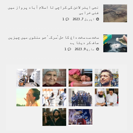
نجی ایئر لائن کی کراچی تا اسلام آباد پرواز میں
فنی خرابی
اپریل 7, 2023
1
سخت سے سخت داغ کا حل ’سرکہ‘ جو منٹوں میں چیزیں
صاف کر دیتا ہے
مارچ 9, 2023
1