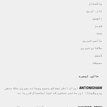
پاکستان
تازہ ترين
دلچسپ
شوبز
صحت
عالمی خبريں
علاقائی خبريں
کھيل
معيشت
حالیہ تبصرے
ANTONIOHAW
ايران انٹرنيٹ کو وسيع پيمانے بيرون ملک منفی
پروپگينڈا اور سائبر حملوں کے ليۓ استعمال کررہا ہے