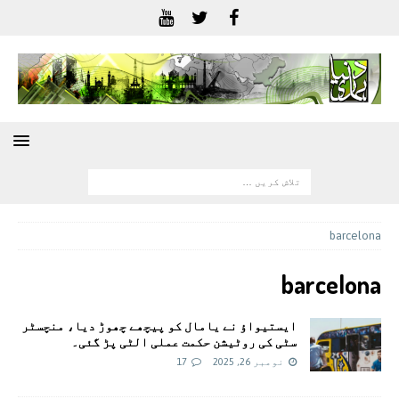
barcelona
barcelona
ایستیواؤ نے یامال کو پیچھے چھوڑ دیا، منچسٹر
سٹی کی روٹیشن حکمت عملی الٹی پڑ گئی۔
نومبر 26, 2025
17