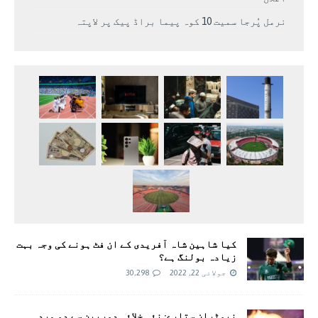
نرمل پُرجا سمیت 10 کوہ پیما براڈ پیک پر لاپتہ
کیا شاہین شاہ آفریدی کے ان فٹ ہونے کی وجہ بہت
زیادہ بولنگ ہے؟
جولائی 22, 2022
30,298
نیوٹران ستارے: نئی خلائی دوربین سے دو مردہ