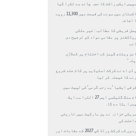
پیس ایکس راکٹ کا حصہ چاند سے ٹکرا گیا
پاکستان میں سونے کی قیمت میں 11,300 روپے
 اضافہ
صل قریشی کا مطالبہ: غیر ملکی
وڈکشنز پر مقامی مواد کو ترجیح دی
ئے
من ویلتھ گیمز کے اختتام پر کھلاڑی
اپتہ’
 ڈی اے نے کرکٹ اسٹیڈیم پر کام جلد شروع
نے کا فیصلہ کر لیا
رقی ایشیا ‘بے رحم گرمی’ کی لپیٹ میں
سام سنگ گلیکسی ایس 27 الٹرا سے ایک
مرا ہٹا دے گا.
ریکی خزانہ نے ین مارکیٹ میں تاریخی
اخلت کی
مردوں کے کرکٹ ورلڈ کپ 2027 کے مقامات اور