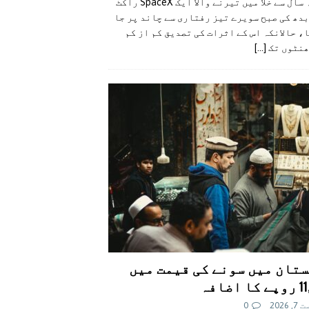
گزشتہ سال سے خلا میں تیرنے والا ایک SpaceX راکٹ
دھ کی صبح سویرے تیز رفتاری سے چاند پر جا
، حالانکہ اس کے اثرات کی تصدیق کم از کم
ھنٹوں تک
[...]
تان میں سونے کی قیمت میں
اضافہ
 2026
0