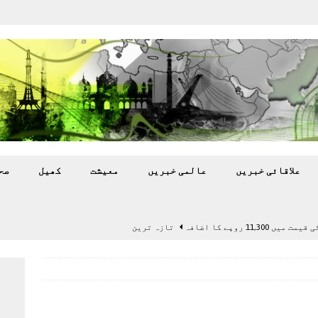
علاقائی خبريں
عالمی خبريں
معيشت
کھيل
صح
11,3 روپے کا اضافہ
تازہ ترين
بہ: غیر ملکی پروڈکشنز پر مقامی مواد کو ترجیح دی جائے
اختتام پر کھلاڑی ‘لاپتہ’
تازہ ترين