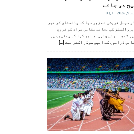
ح دی جائے
 2026
0
 فیصل قریشی نے زور دیا کہ پاکستان کو غیر
پروڈکشنز کی بجائے مقامی مواد کو فروغ
ر توجہ دینی چاہیے، اور کہا کہ یوٹیوب پر
انی ڈراموں کے ایپی سوڈز اکثر نیٹ
[...]