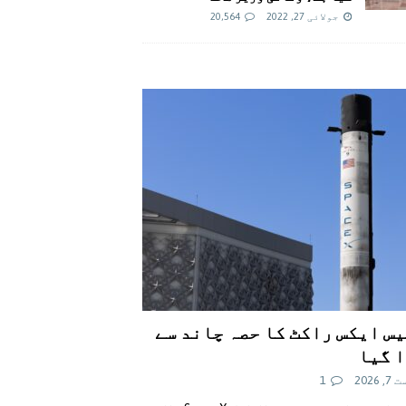
جولائی 27, 2022
20,564
س ایکس راکٹ کا حصہ چاند سے
 گیا
 2026
1