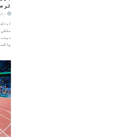
ترجی
اگست 5,
اداکار
ملکی 
دینے پ
پاکست