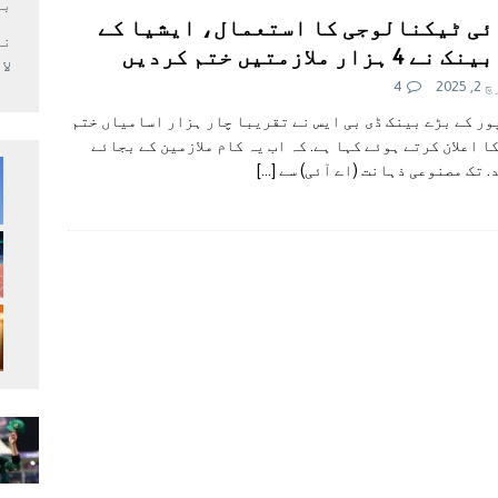
بر
ئی ٹیکنالوجی کا استعمال، ایشیا کے
4 ہزار ملازمتیں ختم کردیں
لا
 2025
4
ر کے بڑے بینک ڈی بی ایس نے تقریبا چار ہزار اسامیاں ختم
ا اعلان کرتے ہوئے کہا ہے. کہ اب یہ کام ملازمین کے بجائے
. تک مصنوعی ذہانت (اے آئی) سے
[…]