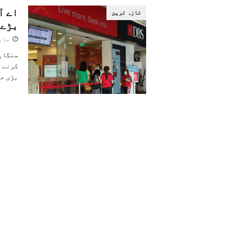
اے آ
تازہ ترين
بڑے بینک نے 
مارچ 2,
سنگاپو
کرنے ک
بڑی حد