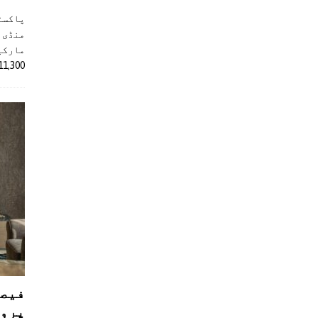
پاکست
منڈی 
مارکیٹ
11,300 روپے کے اضافے کے بعد 4 لاکھ 
فیصل
پروڈ