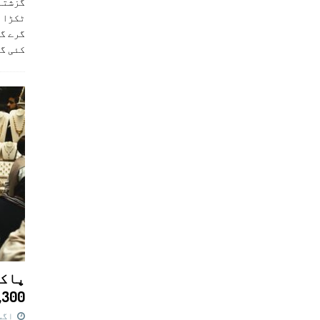
ٹکڑا ب
گرے گا
کئی گ
پاکس
11,300 روپے کا 
اگست 7,