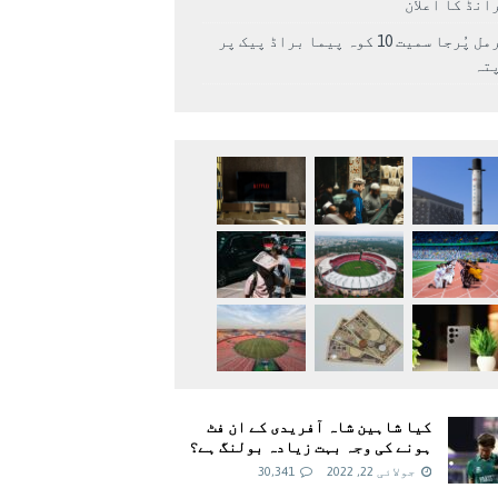
انڈ کا اعلان
نرمل پُرجا سمیت 10 کوہ پیما براڈ پیک پر
پتہ
کیا شاہین شاہ آفریدی کے ان فٹ
ہونے کی وجہ بہت زیادہ بولنگ ہے؟
جولائی 22, 2022
30,341