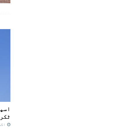
اسپی
ٹکرا
اگست 7,