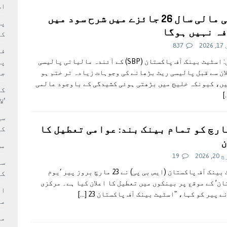
سٹیڈیم پر کام جلد شروع کرنے کا فیصلہ کر لیا
پاکستان
اس
حتمی مالی سال 26 جائزے میں شرح سود میں
 حصہ چاند سے ٹکرا گیا
تازہ ترين
ہ نہیں ہوگا
کا
202
837
فی
کراچی: اسٹیٹ بینک آف پاکستان (SBP) کے آئندہ مالیاتی پالیسی
پر
ان سے قبل پالیسی ریٹ بڑھانے کی وجوہات زیادہ تر ختم ہو
جا
ں، کیونکہ خلیج میں بڑھتی ہوئی کشیدگی کے باوجود عالمی
کا
[
‘ل
سی
 مارچ کو تمام بینک بند: عوامی تعطیل کا
کر
ن
مش
 2026
19
اسٹیٹ بینک آف پاکستان (ایس بی پی) نے 23 مارچ بروز پیر ‘یوم
کی
ن’ کے موقع پر بینکوں میں تعطیل کا اعلان کیا ہے۔ مرکزی
ام
ے پیر کو کہا، "اسٹیٹ بینک آف پاکستان 23
[…]
مد