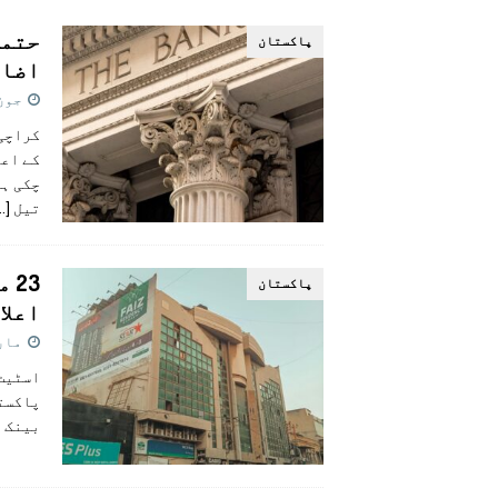
[ اگست 4, 2026 ]
سی ڈی اے نے کرکٹ ا
پاکستان
[ اگست 7, 2026 ]
اسپیس ایکس راکٹ کا
اضاف
جون 17, 6
کے اعل
چکی ہی
تیل
…]
23
پاکستان
اعلا
مارچ 20,
پاکستا
بینک ن