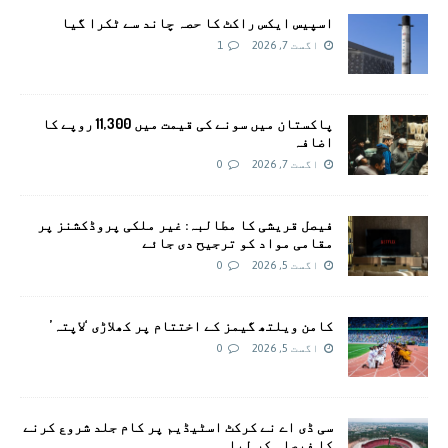
اسپیس ایکس راکٹ کا حصہ چاند سے ٹکرا گیا
اگست 7, 2026
1
پاکستان میں سونے کی قیمت میں 11,300 روپے کا
اضافہ
اگست 7, 2026
0
فیصل قریشی کا مطالبہ: غیر ملکی پروڈکشنز پر
مقامی مواد کو ترجیح دی جائے
اگست 5, 2026
0
کامن ویلتھ گیمز کے اختتام پر کھلاڑی ‘لاپتہ’
اگست 5, 2026
0
سی ڈی اے نے کرکٹ اسٹیڈیم پر کام جلد شروع کرنے
کا فیصلہ کر لیا