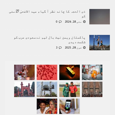
ذی الحجہ کا چاند نظر آ گیا، عید الاضحیٰ 27 مئی
کو
مئی 18, 2026
0
پاکستان ویمن نیٹ بال ٹیم نے سعودی عرب کو
شکست دیدی
جون 28, 2025
3