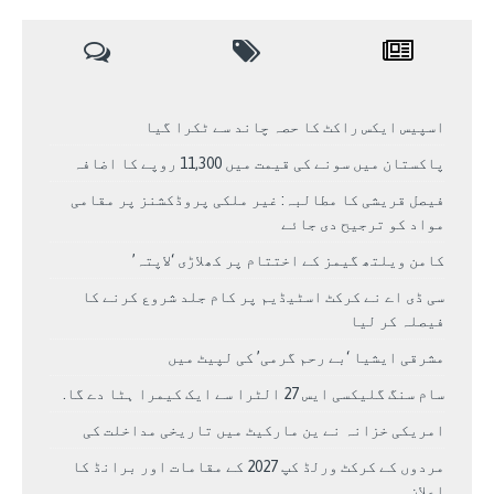
اسپیس ایکس راکٹ کا حصہ چاند سے ٹکرا گیا
پاکستان میں سونے کی قیمت میں 11,300 روپے کا اضافہ
فیصل قریشی کا مطالبہ: غیر ملکی پروڈکشنز پر مقامی
مواد کو ترجیح دی جائے
کامن ویلتھ گیمز کے اختتام پر کھلاڑی ‘لاپتہ’
سی ڈی اے نے کرکٹ اسٹیڈیم پر کام جلد شروع کرنے کا
فیصلہ کر لیا
مشرقی ایشیا ‘بے رحم گرمی’ کی لپیٹ میں
سام سنگ گلیکسی ایس 27 الٹرا سے ایک کیمرا ہٹا دے گا.
امریکی خزانہ نے ین مارکیٹ میں تاریخی مداخلت کی
مردوں کے کرکٹ ورلڈ کپ 2027 کے مقامات اور برانڈ کا
اعلان