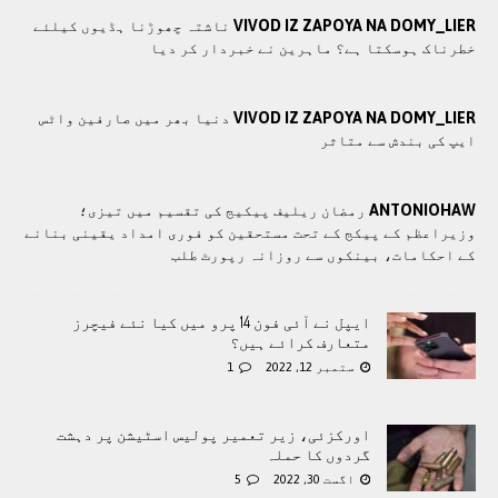
VIVOD IZ ZAPOYA NA DOMY_LIER
ناشتہ چھوڑنا ہڈیوں کیلئے
خطرناک ہوسکتا ہے؟ ماہرین نے خبردار کر دیا
VIVOD IZ ZAPOYA NA DOMY_LIER
دنیا بھر میں صارفین واٹس
ایپ کی بندش سے متاثر
ANTONIOHAW
رمضان ریلیف پیکیج کی تقسیم میں تیزی؛
وزیراعظم کے پیکج کے تحت مستحقین کو فوری امداد یقینی بنانے
کے احکامات، بینکوں سے روزانہ رپورٹ طلب
ایپل نے آئی فون 14 پرو میں کیا نئے فیچرز
متعارف کرائے ہیں؟
ستمبر 12, 2022
1
اورکزئی، زیر تعمیر پولیس اسٹیشن پر دہشت
گردوں کا حملہ
اگست 30, 2022
5