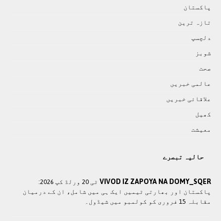
پاکستان
تازہ ترين
دلچسپ
شوبز
صحت
عالمی خبريں
علاقائی خبريں
کھيل
معيشت
حالیہ تبصرے
VIVOD IZ ZAPOYA NA DOMY_SQER
ٹی 20 ورلڈ کپ 2026:
پاکستان اور بھارتی ٹیمیں ایک ہی میں شامل، ان کے درمیان
مقابلہ 15 فروری کو کولمبو میں شیڈول۔