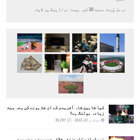
نرمل پُرجا سمیت 10 کوہ پیما براڈ پیک پر لاپتہ
کیا شاہین شاہ آفریدی کے ان فٹ ہونے کی وجہ بہت
زیادہ بولنگ ہے؟
جولائی 22, 2022
30,297
نیوٹران ستارے: نئی خلائی دوربین سے دو مردہ