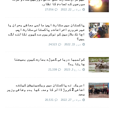
سورجوں کے تصادم کا نظارہ
جولائی 22, 2022
27,056
پاکستان میں سٹارٹ اپس: عالمی معاشی بحران یا
غیر ضروری اخراجات، پاکستانی سٹارٹ اپس
اچانک ملازمین کو نوکریوں سے کیوں نکالنے لگے
ہیں؟
جون 15, 2022
24,523
کولمبیا دریائی گھوڑے بھارت کیوں بھیجنا
چاہتا ہے؟
مارچ 3, 2023
21,338
امريکہ نے پاکستان میں ویکسینیشن کیلئے
اضافی 2 کروڑ ڈالر کا وعدہ کیا ہے، وفاقی وزیر
صحت
جولائی 27, 2022
20,531