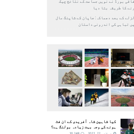
اقی بورڈ نے نویں جماعت کے نتائج چیک
نے کا طریقہ بتا دیا
زلے کے بعد دھماکہ: جاپان کے شاپنگ مال
ں تباہی کی اندرونی داستان
کیا شاہین شاہ آفریدی کے ان فٹ
ہونے کی وجہ بہت زیادہ بولنگ ہے؟
جولائی 22, 2022
30,248