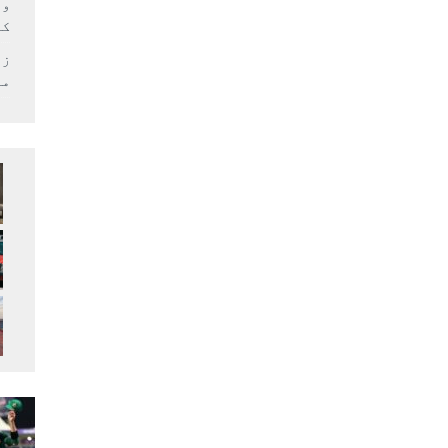
وف
کر
زل
می