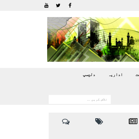
ت
اداريہ
دلچسپ