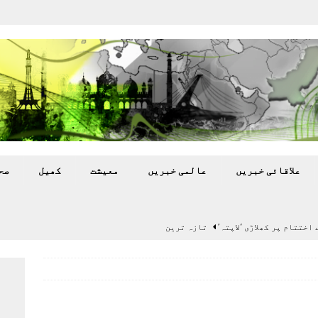
علاقائی خبريں
عالمی خبريں
معيشت
کھيل
صح
اختتام پر کھلاڑی ‘لاپتہ’
تازہ ترين
سٹیڈیم پر کام جلد شروع کرنے کا فیصلہ کر لیا
پاکستان
 گرمی’ کی لپیٹ میں
تازہ ترين
گا.
تازہ ترين