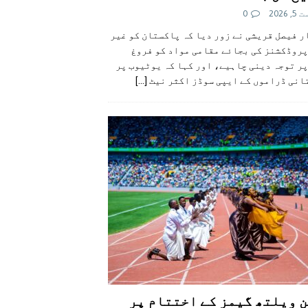
 2026
0
 فیصل قریشی نے زور دیا کہ پاکستان کو غیر
پروڈکشنز کی بجائے مقامی مواد کو فروغ
ر توجہ دینی چاہیے، اور کہا کہ یوٹیوب پر
انی ڈراموں کے ایپی سوڈز اکثر نیٹ
[...]
 ویلتھ گیمز کے اختتام پر