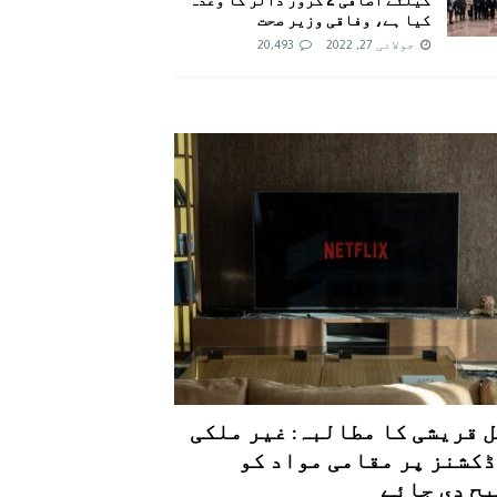
کیا ہے، وفاقی وزیر صحت
جولائی 27, 2022
20,493
 قریشی کا مطالبہ: غیر ملکی
کشنز پر مقامی مواد کو
ح دی جائے