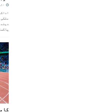
اگست 5,
اداکار
ملکی 
دینے پ
پاکست
کامن