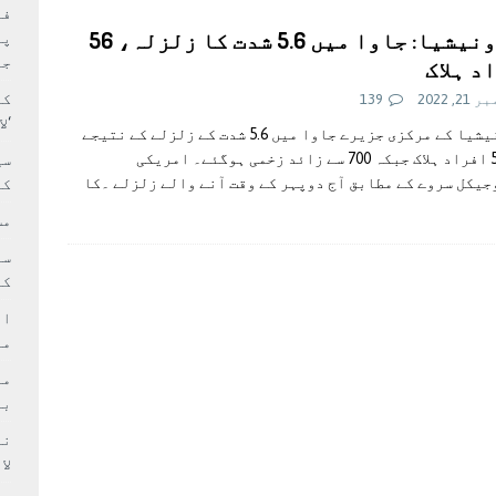
بہ: غیر ملکی پروڈکشنز پر مقامی مواد کو ترجیح دی جائے
فی
انڈونیشیا: جاوا میں 5.6 شدت کا زلزلہ، 56
پر
جا
د ہلاک
کا
2, 2022
139
‘ل
انڈونیشیا کے مرکزی جزیرے جاوا میں 5.6 شدت کے زلزلے کے نتیجے
میں 56 افراد ہلاک جبکہ 700 سے زائد زخمی ہوگئے۔ امریکی
سی
یکل سروے کے مطابق آج دوپہر کے وقت آنے والے زلزلے ۔کا
کر
مش
کی
ام
مد
بر
لا