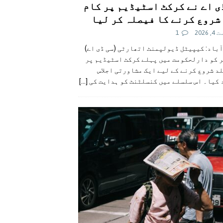
ی اے نے کرکٹ اسٹیڈیم پر کام
شروع کرنے کا فیصلہ کر لیا
 2026
1
آباد: کیپیٹل ڈیولپمنٹ اتھارٹی (سی ڈی اے)
ر کو دارلحکومت میں پہلے کرکٹ اسٹیڈیم پر
د شروع کرنے کے لیے ایک مشاورتی اجلاس
 کیا۔ اس سلسلے میں کنسلٹنٹ کو ہدایت کی
[...]