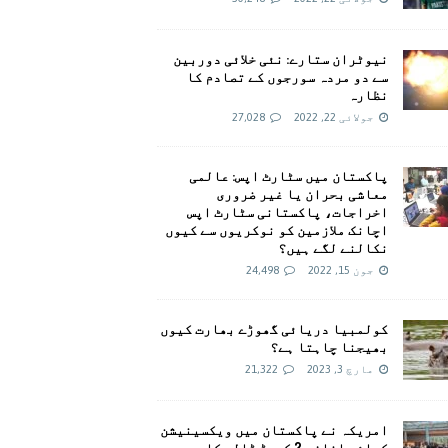
نیوٹران ستارے: نئی خلائی دوربین
سے دو مردہ سورجوں کے تصادم کا
نظارہ
جولائی 22, 2022
27,028
پاکستان میں سٹارٹ اپس: عالمی
معاشی بحران یا غیر ضروری
اخراجات، پاکستانی سٹارٹ اپس
اچانک ملازمین کو نوکریوں سے کیوں
نکالنے لگے ہیں؟
جون 15, 2022
24,498
کولمبیا دریائی گھوڑے بھارت کیوں
بھیجنا چاہتا ہے؟
مارچ 3, 2023
21,322
امريکہ نے پاکستان میں ویکسینیشن
کیلئے اضافی 2 کروڑ ڈالر کا وعدہ