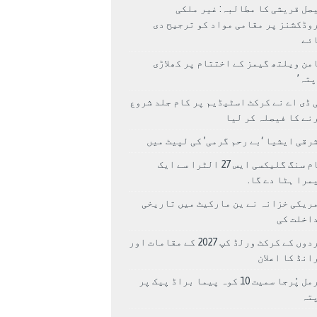
صل قریشی کا مطالبہ: غیر ملکی
وڈکشنز پر مقامی مواد کو ترجیح دی
ئے
من ویلتھ گیمز کے اختتام پر کھلاڑی
اپتہ’
 ڈی اے نے کرکٹ اسٹیڈیم پر کام جلد شروع
نے کا فیصلہ کر لیا
رقی ایشیا ‘بے رحم گرمی’ کی لپیٹ میں
سام سنگ گلیکسی ایس 27 الٹرا سے ایک
مرا ہٹا دے گا.
ریکی خزانہ نے ین مارکیٹ میں تاریخی
اخلت کی
مردوں کے کرکٹ ورلڈ کپ 2027 کے مقامات اور
انڈ کا اعلان
نرمل پُرجا سمیت 10 کوہ پیما براڈ پیک پر
پتہ