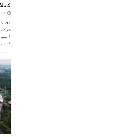
کھلاڑ
اگست 5,
گلاسگو
شرکت ک
اپنی ٹ
نہیں 