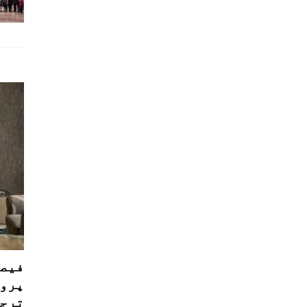
فیصل
پروڈ
ترجی