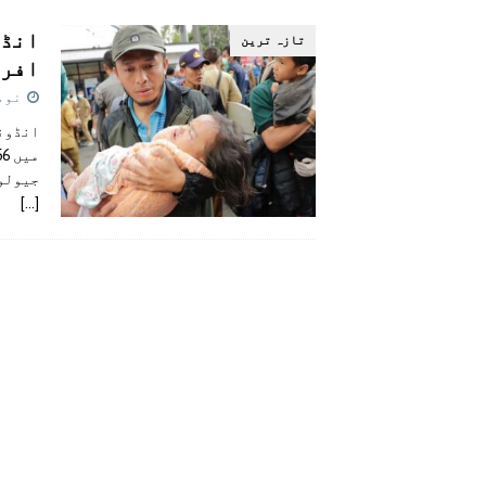
[ اگست 5, 2026 ]
فیصل قریشی کا مطال
تازہ ترين
پاکستان
افرا
نومبر 1
جیولوج
[…]