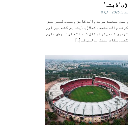
ی ‘لاپتہ’
 2026
0
 میں منعقد ہونے والے کامن ویلتھ گیمز میں
رنے والے متعدد کھلاڑی لاپتہ ہو گئے ہیں اور
یموں کے دیگر ارکان کے ساتھ اپنے وطن واپس
گئے۔ سکاٹ لینڈ پولیس کے
[...]