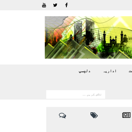
ت
اداريہ
دلچسپ