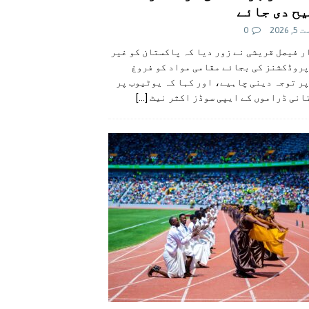
ح دی جائے
 2026
0
 فیصل قریشی نے زور دیا کہ پاکستان کو غیر
پروڈکشنز کی بجائے مقامی مواد کو فروغ
ر توجہ دینی چاہیے، اور کہا کہ یوٹیوب پر
انی ڈراموں کے ایپی سوڈز اکثر نیٹ
[...]