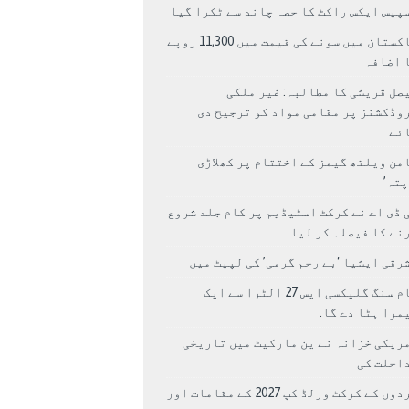
پیس ایکس راکٹ کا حصہ چاند سے ٹکرا گیا
پاکستان میں سونے کی قیمت میں 11,300 روپے
 اضافہ
صل قریشی کا مطالبہ: غیر ملکی
وڈکشنز پر مقامی مواد کو ترجیح دی
ئے
من ویلتھ گیمز کے اختتام پر کھلاڑی
اپتہ’
 ڈی اے نے کرکٹ اسٹیڈیم پر کام جلد شروع
نے کا فیصلہ کر لیا
رقی ایشیا ‘بے رحم گرمی’ کی لپیٹ میں
سام سنگ گلیکسی ایس 27 الٹرا سے ایک
مرا ہٹا دے گا.
ریکی خزانہ نے ین مارکیٹ میں تاریخی
اخلت کی
مردوں کے کرکٹ ورلڈ کپ 2027 کے مقامات اور