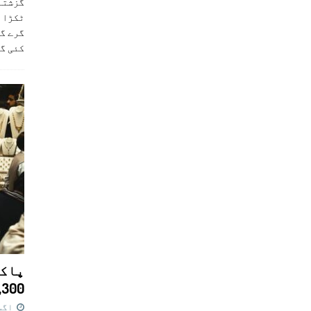
ٹکڑا ب
گرے گا
کئی گ
پاکس
11,300 روپے کا 
اگست 7,