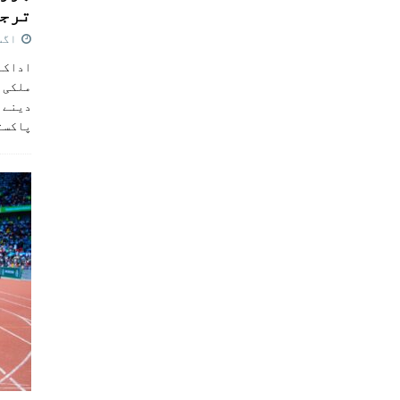
ترجی
اگست 5,
اداکار
ملکی 
دینے پ
پاکست