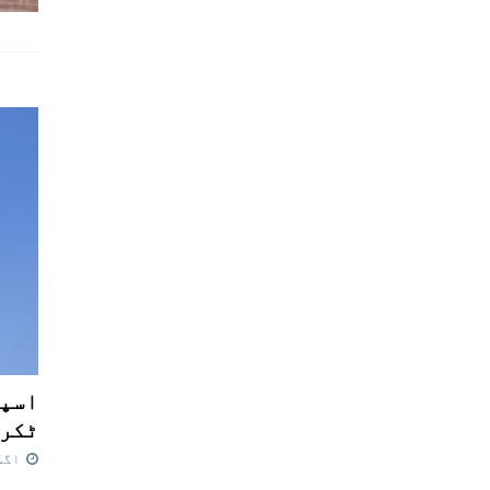
اسپی
ٹکرا
اگست 7,