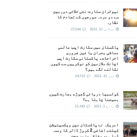
نیوٹران ستارے: نئی خلائی دوربین
سے دو مردہ سورجوں کے تصادم کا
نظارہ
جولائی 22, 2022
27,066
پاکستان میں سٹارٹ اپس: عالمی
معاشی بحران یا غیر ضروری
اخراجات، پاکستانی سٹارٹ اپس
اچانک ملازمین کو نوکریوں سے کیوں
نکالنے لگے ہیں؟
جون 15, 2022
24,532
کولمبیا دریائی گھوڑے بھارت کیوں
بھیجنا چاہتا ہے؟
مارچ 3, 2023
21,342
امريکہ نے پاکستان میں ویکسینیشن
کیلئے اضافی 2 کروڑ ڈالر کا وعدہ
کیا ہے، وفاقی وزیر صحت