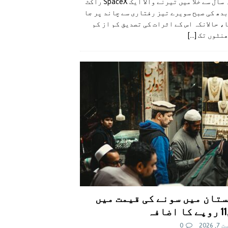
گزشتہ سال سے خلا میں تیرنے والا ایک SpaceX راکٹ
دھ کی صبح سویرے تیز رفتاری سے چاند پر جا
، حالانکہ اس کے اثرات کی تصدیق کم از کم
ھنٹوں تک
[...]
تان میں سونے کی قیمت میں
اضافہ
 2026
0