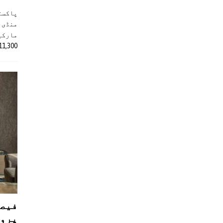
پاکست
منڈی 
مارکیٹ
11,300 روپے کے اضافے کے بعد 4 لاکھ 
فیصل
پروڈ