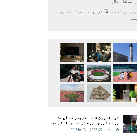
انڈ کا اعلان
نرمل پُرجا سمیت 10 کوہ پیما براڈ پیک پر
پتہ
کیا شاہین شاہ آفریدی کے ان فٹ
ہونے کی وجہ بہت زیادہ بولنگ ہے؟
جولائی 22, 2022
30,310