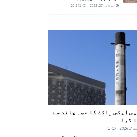
جولائی 27, 2022
20,541
س ایکس راکٹ کا حصہ چاند سے
 گیا
 2026
1