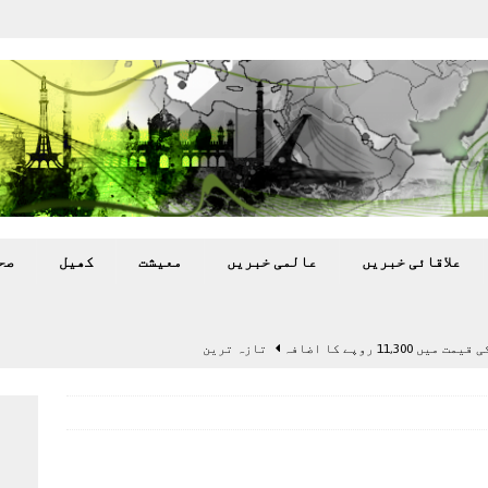
علاقائی خبريں
عالمی خبريں
معيشت
کھيل
صح
11,3 روپے کا اضافہ
تازہ ترين
بہ: غیر ملکی پروڈکشنز پر مقامی مواد کو ترجیح دی جائے
اختتام پر کھلاڑی ‘لاپتہ’
تازہ ترين