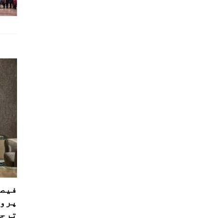
فیصل
پروڈ
ترجی