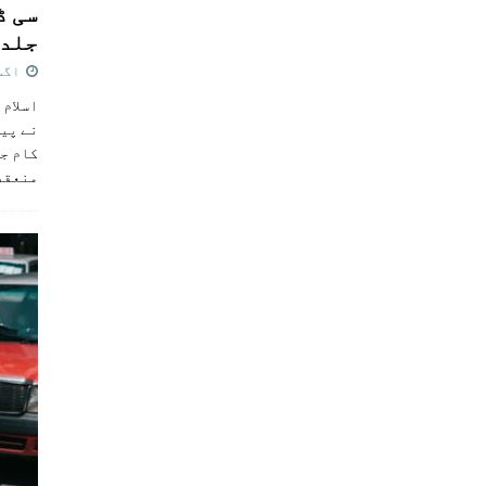
سی ڈ
جلد 
اگست 4,
اسلام 
نے پی
کام جل
منعقد