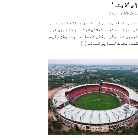
ی ‘لاپتہ’
 2026
0
 میں منعقد ہونے والے کامن ویلتھ گیمز میں
رنے والے متعدد کھلاڑی لاپتہ ہو گئے ہیں اور
یموں کے دیگر ارکان کے ساتھ اپنے وطن واپس
گئے۔ سکاٹ لینڈ پولیس کے
[...]