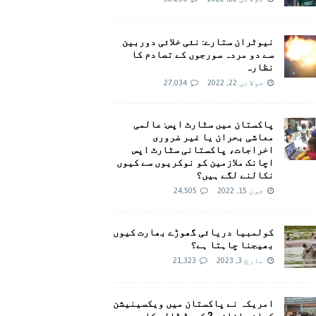
نیوٹران ستارے: نئی خلائی دوربین
سے دو مردہ سورجوں کے تصادم کا
نظارہ
جولائی 22, 2022
27,034
پاکستان میں سٹارٹ اپس: عالمی
معاشی بحران یا غیر ضروری
اخراجات، پاکستانی سٹارٹ اپس
اچانک ملازمین کو نوکریوں سے کیوں
نکالنے لگے ہیں؟
جون 15, 2022
24,505
کولمبیا دریائی گھوڑے بھارت کیوں
بھیجنا چاہتا ہے؟
مارچ 3, 2023
21,323
امريکہ نے پاکستان میں ویکسینیشن
کیلئے اضافی 2 کروڑ ڈالر کا وعدہ