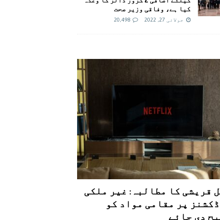
کیا ہے، وفاقی وزیر صحت
جولائی 27, 2022
20,498
 قریشی کا مطالبہ: غیر ملکی
کشنز پر مقامی مواد کو
ح دی جائے