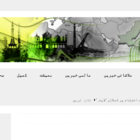
علاقائی خبريں
عالمی خبريں
معيشت
کھيل
صح
اختتام پر کھلاڑی ‘لاپتہ’
تازہ ترين
سٹیڈیم پر کام جلد شروع کرنے کا فیصلہ کر لیا
پاکستان
 گرمی’ کی لپیٹ میں
تازہ ترين
گا.
تازہ ترين