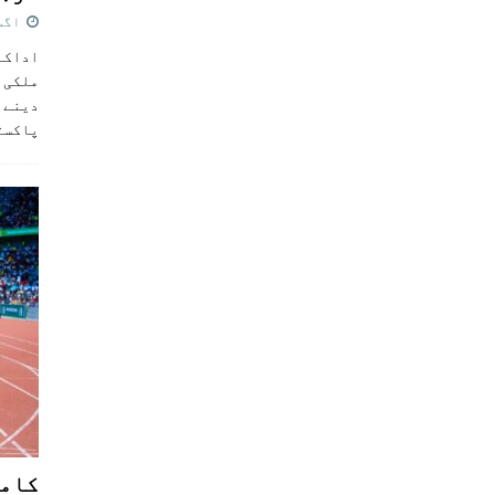
اگست 5,
اداکار
ملکی 
دینے پ
پاکست
کامن