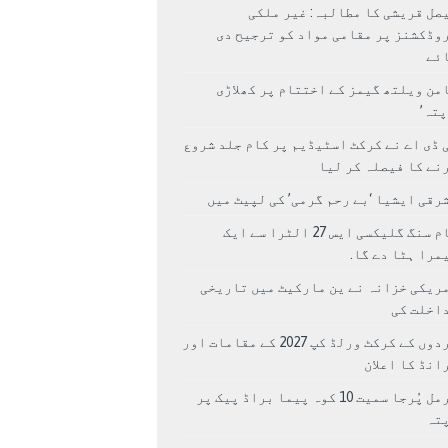
صل قریشی کا مطالبہ: غیر ملکی
وڈکشنز پر مقامی مواد کو ترجیح دی
ئے
من ویلتھ گیمز کے اختتام پر کھلاڑی
اپتہ’
 ڈی اے نے کرکٹ اسٹیڈیم پر کام جلد شروع
نے کا فیصلہ کر لیا
رقی ایشیا ‘بے رحم گرمی’ کی لپیٹ میں
سام سنگ گلیکسی ایس 27 الٹرا سے ایک
مرا ہٹا دے گا.
ریکی خزانہ نے ین مارکیٹ میں تاریخی
اخلت کی
مردوں کے کرکٹ ورلڈ کپ 2027 کے مقامات اور
انڈ کا اعلان
نرمل پُرجا سمیت 10 کوہ پیما براڈ پیک پر
پتہ