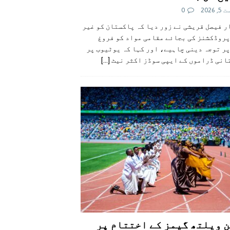
 2026
0
 فیصل قریشی نے زور دیا کہ پاکستان کو غیر
پروڈکشنز کی بجائے مقامی مواد کو فروغ
ر توجہ دینی چاہیے، اور کہا کہ یوٹیوب پر
انی ڈراموں کے ایپی سوڈز اکثر نیٹ
[...]
 ویلتھ گیمز کے اختتام پر