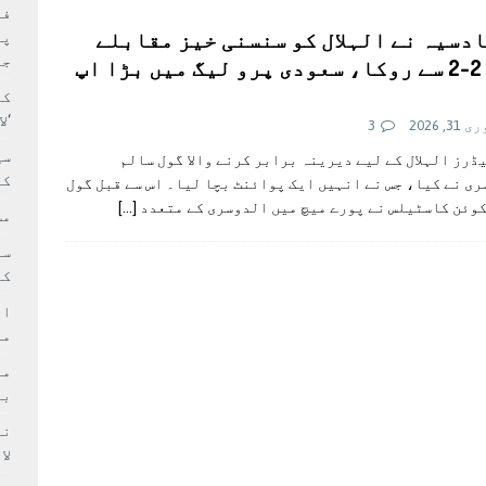
بہ: غیر ملکی پروڈکشنز پر مقامی مواد کو ترجیح دی جائے
فی
دسیہ نے الہلال کو سنسنی خیز مقابلے
پر
جا
میں 2-2 سے روکا، سعودی پرو لیگ میں بڑا اپ
کا
‘ل
3, 2026
3
سی
ڈرز الہلال کے لیے دیرینہ برابر کرنے والا گول سالم
کر
ی نے کیا، جس نے انہیں ایک پوائنٹ بچا لیا۔ اس سے قبل گول
وئن کاسٹیلس نے پورے میچ میں الدوسری کے متعدد
[…]
مش
کی
ام
مد
بر
لا