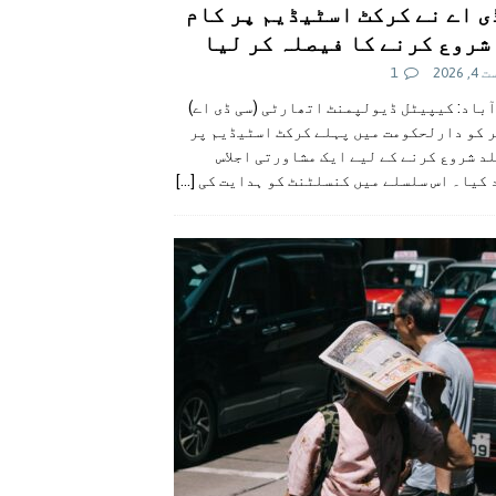
ی اے نے کرکٹ اسٹیڈیم پر کام
شروع کرنے کا فیصلہ کر لیا
 2026
1
آباد: کیپیٹل ڈیولپمنٹ اتھارٹی (سی ڈی اے)
ر کو دارلحکومت میں پہلے کرکٹ اسٹیڈیم پر
د شروع کرنے کے لیے ایک مشاورتی اجلاس
 کیا۔ اس سلسلے میں کنسلٹنٹ کو ہدایت کی
[...]