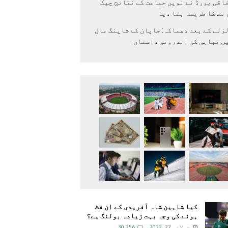
اقی بورڈ نے نویں جماعت کے نتائج چیک
نے کا طریقہ بتا دیا
زلے کے بعد دھماکہ: جاپان کے شاپنگ مال
ں تباہی کی اندرونی داستان
کیا شاہین شاہ آفریدی کے ان فٹ
ہونے کی وجہ بہت زیادہ بولنگ ہے؟
جولائی 22, 2022
30,256