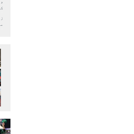
وف
کر
زل
می