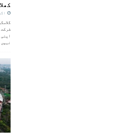
کھلاڑ
اگست 5,
گلاسگو
شرکت ک
اپنی ٹ
نہیں 