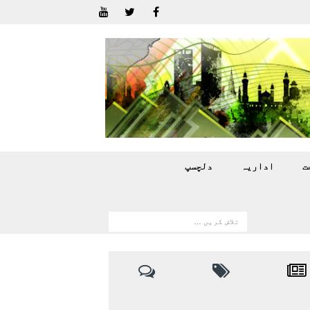
ت
اداريہ
دلچسپ