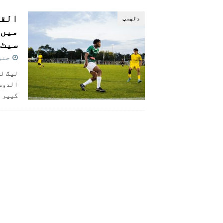
[ اگست 5, 2026 ]
فیصل قریشی کا مطال
القا
دلچسپ
پاکستان
سیٹ
جنوری 1
لیگ لی
الدوسر
کیپر ک