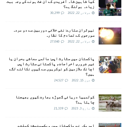
کیا شاہین شاہ آفریدی کے ان فٹ ہونے کی وجہ بہت
زیادہ بولنگ ہے؟
جولائی 22, 2022
30,299
نیوٹران ستارے: نئی خلائی دوربین سے دو مردہ
سورجوں کے تصادم کا نظارہ
جولائی 22, 2022
27,060
پاکستان میں سٹارٹ اپس: عالمی معاشی بحران یا
غیر ضروری اخراجات، پاکستانی سٹارٹ اپس
اچانک ملازمین کو نوکریوں سے کیوں نکالنے لگے
ہیں؟
جون 15, 2022
24,527
کولمبیا دریائی گھوڑے بھارت کیوں بھیجنا
چاہتا ہے؟
مارچ 3, 2023
21,339
امريکہ نے پاکستان میں ویکسینیشن کیلئے