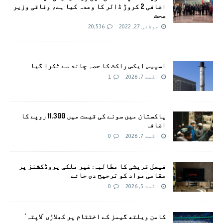
اضافی 2 کروڑ ڈالر کا وعدہ کیا ہے، وفاقی وزیر
صحت
جولائی 27, 2022
20,536
اسپیس ایکس راکٹ کا حصہ چاند سے ٹکرا گیا
اگست 7, 2026
1
پاکستان میں سونے کی قیمت میں 11,300 روپے کا
اضافہ
اگست 7, 2026
0
فیصل قریشی کا مطالبہ: غیر ملکی پروڈکشنز پر
مقامی مواد کو ترجیح دی جائے
اگست 5, 2026
0
کامن ویلتھ گیمز کے اختتام پر کھلاڑی ‘لاپتہ’