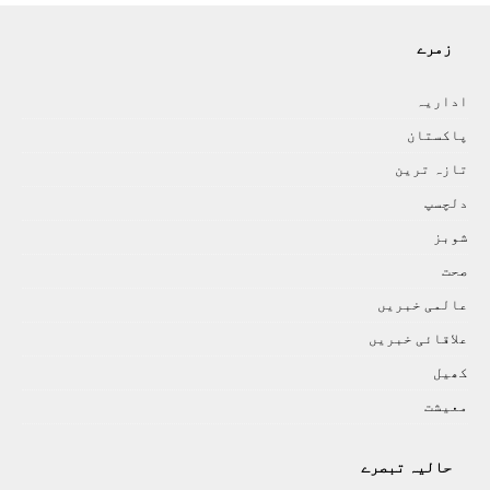
زمرے
اداريہ
پاکستان
تازہ ترين
دلچسپ
شوبز
صحت
عالمی خبريں
علاقائی خبريں
کھيل
معيشت
حالیہ تبصرے