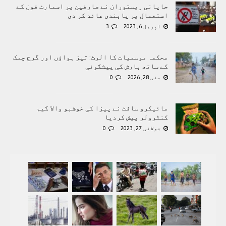
جاپانی ریستوران نے صارفین پر اسمارٹ فون کے
استعمال پر پابندی عائد کر دی
اپریل 6, 2023
3
محکمہ موسمیات کا الرٹ: تیز ہواؤں اور گرج چمک
کے ساتھ بارش کی پیشگوئی
مئی 28, 2026
0
مائیکرو سافٹ نے پیزا کی خوشبو والا گیم
کنٹرولر پیش کردیا
جولائی 27, 2023
0