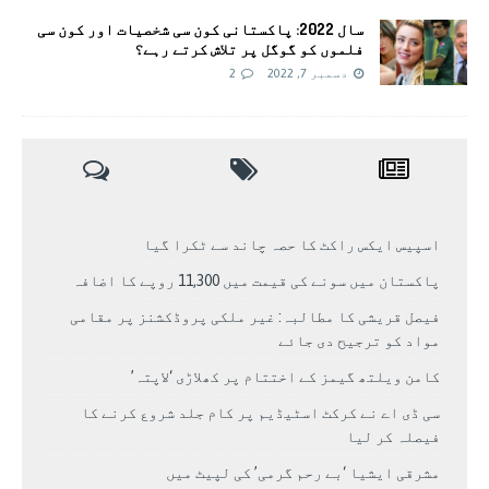
سال 2022: پاکستانی کون سی شخصیات اور کون سی
فلموں کو گوگل پر تلاش کرتے رہے؟
دسمبر 7, 2022
2
اسپیس ایکس راکٹ کا حصہ چاند سے ٹکرا گیا
پاکستان میں سونے کی قیمت میں 11,300 روپے کا اضافہ
فیصل قریشی کا مطالبہ: غیر ملکی پروڈکشنز پر مقامی
مواد کو ترجیح دی جائے
کامن ویلتھ گیمز کے اختتام پر کھلاڑی ‘لاپتہ’
سی ڈی اے نے کرکٹ اسٹیڈیم پر کام جلد شروع کرنے کا
فیصلہ کر لیا
مشرقی ایشیا ‘بے رحم گرمی’ کی لپیٹ میں