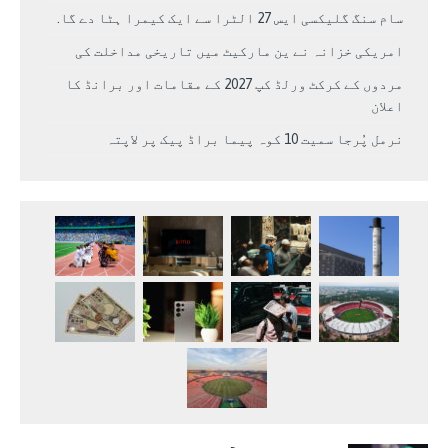
سام سنگ گلیکسی ایس 27 الٹرا سے ایک کیمرا ہٹا دے گا.
امریکی خزانہ نے ین مارکیٹ میں تاریخی مداخلت کی
مردوں کے کرکٹ ورلڈ کپ 2027 کے مقامات اور برانڈ کا
اعلان
نرمل پُرجا سمیت 10 کوہ پیما براڈ پیک پر لاپتہ