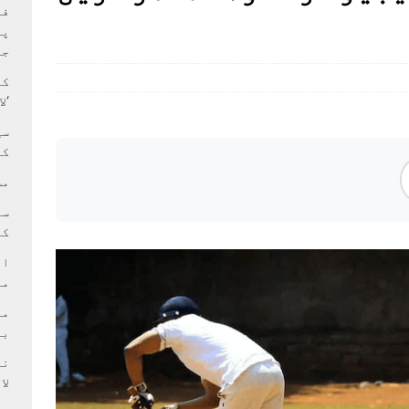
بہ: غیر ملکی پروڈکشنز پر مقامی مواد کو ترجیح دی جائے
فی
پر
جا
کا
‘ل
سی
کر
مش
کی
ام
مد
بر
لا