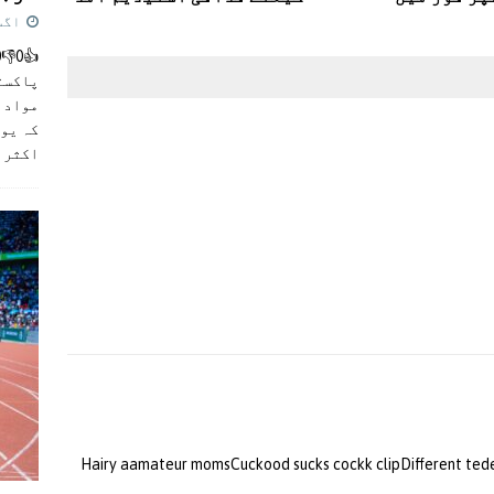
اگست 5,
پاکست
مواد ک
کہ یو
اکثر
]
Hairy aamateur momsCuckood sucks cockk clipDifferent tede