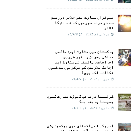
نیوٹران ستارے: نئی خلائی دوربین
سے دو مردہ سورجوں کے تصادم کا
نظارہ
جولائی 22, 2022
26,979
پاکستان میں سٹارٹ اپس: عالمی
معاشی بحران یا غیر ضروری
اخراجات، پاکستانی سٹارٹ اپس
اچانک ملازمین کو نوکریوں سے کیوں
نکالنے لگے ہیں؟
جون 15, 2022
24,477
کولمبیا دریائی گھوڑے بھارت کیوں
بھیجنا چاہتا ہے؟
مارچ 3, 2023
21,305
امريکہ نے پاکستان میں ویکسینیشن
کیلئے اضافی 2 کروڑ ڈالر کا وعدہ