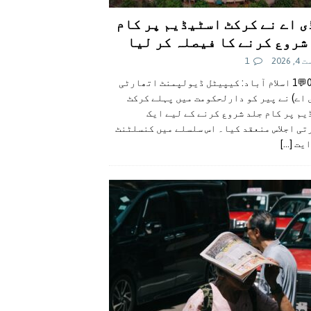
ی اے نے کرکٹ اسٹیڈیم پر کام
شروع کرنے کا فیصلہ کر لیا
 2026
1
👍0👎0💬1 اسلام آباد: کیپیٹل ڈیولپمنٹ اتھارٹی
 اے) نے پیر کو دارلحکومت میں پہلے کرکٹ
م پر کام جلد شروع کرنے کے لیے ایک
تی اجلاس منعقد کیا۔ اس سلسلے میں کنسلٹنٹ
ایت
[...]