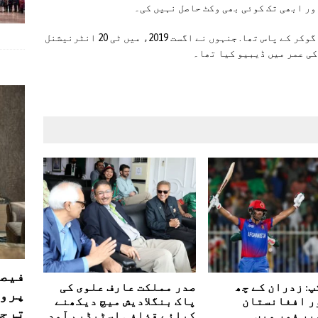
ور ابھی تک کوئی بھی وکٹ حاصل نہیں کی۔
یاد رہے کہ اس سے پہلے یہ اعزاز کرکٹر عثمان گوکر کے پاس تھا. جنہوں نے اگست 2019ء میں ٹی 20 انٹرنیشنل
فیصل
: زدران کے چھ
صدر مملکت عارف علوی کی
پروڈ
ر افغانستان
پاک بنگلادیش میچ دیکھنے
ترجی
پر فور میں
کیلئے قذافی اسٹیڈیم آمد