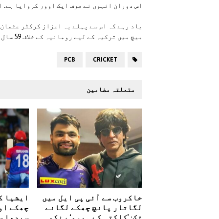
اس دوران انہوں نے صرف ایک اوور کروایا ہے. ا
میچ میں ترکیہ کے لیے رومانیہ کے خلاف 59 سال کی عمر میں ڈیبیو کیا تھا۔
PCB
CRICKET
متعلقہ مضامین
خاکروب سے آئی پی ایل میں
ایشیا کپ
لگاتار پانچ چھکے لگانے
چھکے او
تک: ’کلکتہ کے ہیرو‘ رنکو
سیدھا س