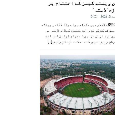
 ویلتھ گیمز کے اختتام پر
ی ‘لاپتہ’
 2026
0
👍0👎0💬0 گلاسگو میں منعقد ہونے والے کامن ویلتھ
یں شرکت کرنے والے متعدد کھلاڑی لاپتہ ہو
ں اور اپنی ٹیموں کے دیگر ارکان کے ساتھ
وطن واپس نہیں گئے۔ سکاٹ لینڈ پولیس
[...]