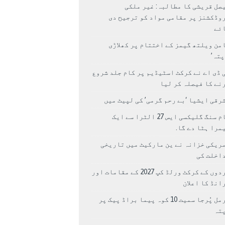
صل قریشی کا مطالبہ: غیر ملکی
وڈکشنز پر مقامی مواد کو ترجیح دی
ئے
من ویلتھ گیمز کے اختتام پر کھلاڑی
اپتہ’
 ڈی اے نے کرکٹ اسٹیڈیم پر کام جلد شروع
نے کا فیصلہ کر لیا
رقی ایشیا ‘بے رحم گرمی’ کی لپیٹ میں
سام سنگ گلیکسی ایس 27 الٹرا سے ایک
مرا ہٹا دے گا.
ریکی خزانہ نے ین مارکیٹ میں تاریخی
اخلت کی
مردوں کے کرکٹ ورلڈ کپ 2027 کے مقامات اور
انڈ کا اعلان
نرمل پُرجا سمیت 10 کوہ پیما براڈ پیک پر
پتہ