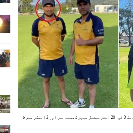
میتھیو براؤنلی نے اپنے پورے کیریئر میں اب تک 3 ٹی، 20 انٹرنیشنل میچز کھیلے ہیں اور 3 اننگز میں 6