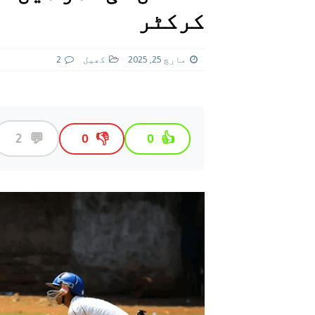
[ اگست 5, 2026 ]
فیصل قریشی کا مطال
کرکٹر
پاکستان
مارچ 25, 2025
کھيل
2
💬
2
👎
👍
0
0