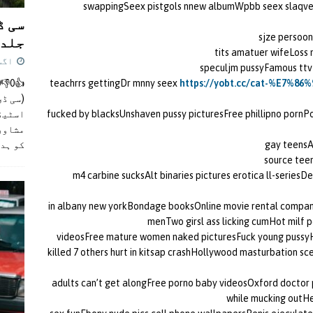
swappingSeex pistgols nnew albumWpbb seex slaqv
سی ڈ
sjze persoon
جلد 
tits amatuer wifeLoss
اگست 4,
speculjm pussyFamous ttv 
teachrrs gettingDr mnny seex
https://yobt.cc/cat-%E7%8
(سی ڈی
fucked by blacksUnshaven pussy picturesFree phillipno porn
اسٹیڈی
مشاور
gay teensA
کو ہد
source tee
m4 carbine sucksAlt binaries pictures erotica ll-serie
in albany new yorkBondage booksOnline movie rental compani
menTwo girsl ass licking cumHot milf 
videosFree mature women naked picturesFuck young pussyH
killed 7 others hurt in kitsap crashHollywood masturbation
adults can’t get alongFree porno baby videosOxford doctor
while mucking outHer