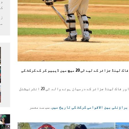
وف
کر
زل
می
کرکٹر میتھیو براؤنلی نے کوسٹاریکا کے خلاف فاک لینڈ جزائر کے لیے ٹی 20 میچ میں ڈیبیو کر کے کرکٹ کی
میتھیو براؤنلی نے گواسیما میں کوسٹاریکا اور فاک لینڈ جزائر کے درمیان ہونے والے. ٹی 20 انٹرنیشنل
براؤنلی بین الاقوامی کرکٹ کی تاریخ میں
. سب سے معمر