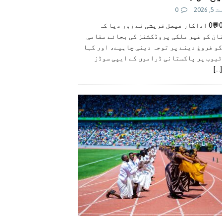
 2026
0
👍0👎0💬0 اداکار فیصل قریشی نے زور دیا کہ
ان کو غیر ملکی پروڈکشنز کی بجائے مقامی
و فروغ دینے پر توجہ دینی چاہیے، اور کہا
ٹیوب پر پاکستانی ڈراموں کے ایپی سوڈز
[...