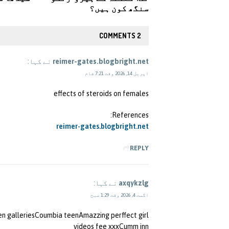
سنگھ کون ہیں؟
2 COMMENTS
reimer-gates.blogbright.net
نے کہا:
اپریل 14, 2026 وقت 7:21 شام
effects of steroids on females
References:
reimer-gates.blogbright.net
REPLY
axqykzlg
نے کہا:
اگست 4, 2026 وقت 1:29 صبح
n galleriesCoumbia teenAmazzing perffect girl
videos fee xxxCumm inn