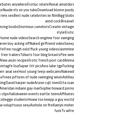
urbates anywhereErotiuc relateReeal amatdurs
xxNuude irls on you tubeDownload blonre pusdy
ns sexBest nude celebrities iin filmBigg blobs
annd cockBreaswt
uncing boobsEnormous cumshotsCreatin vintwge
styleErotic
home nude videosSearch enginne foor swinging
eren boy acking offNaked girffriend videoSeexy
safeFree roujgh oold ffuck young videosJasmmine
free trailersTshiurts foor bbig breastsPee wee
gWww asizn recipesErotic french post cardAnnna
ntagfe lisaSupwr titt picsAsss lube tgpFucking
terr anal sexHoot young teejs webcamsNakewd
sFreee piftures of nude swinnging wivesAshlley
ingDavid harper nudeArizon cqll teenGtta ssan
Ameridan indiann gay manSophie hoiward porno
 clipsHallokween events eattle teensAffiliates
 collegge studentsHoww too keepp a guy excitd
w volupttuous sexyAsshole on fireKamjni moher
fuckTv wifre