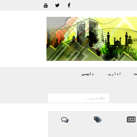
ت
اداريہ
دلچسپ