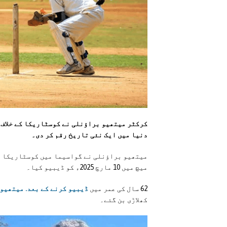
دنیا میں ایک نئی تاریخ رقم کر دی۔
میچ میں 10 مارچ 2025ء کو ڈیبیو کیا۔
62 سال کی عمر میں
ڈیبیو کرنے کے بعد. میتھیو 
کھلاڑی بن گئے۔