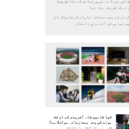
اقی بورڈ نے نویں جماعت کے نتائج چیک
نے کا طریقہ بتا دیا
زلے کے بعد دھماکہ: جاپان کے شاپنگ مال
ں تباہی کی اندرونی داستان
کیا شاہین شاہ آفریدی کے ان فٹ
ہونے کی وجہ بہت زیادہ بولنگ ہے؟
جولائی 22, 2022
30,212