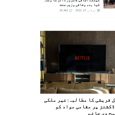
کیا ہے، وفاقی وزیر صحت
جولائی 27, 2022
20,461
 قریشی کا مطالبہ: غیر ملکی
کشنز پر مقامی مواد کو
ح دی جائے