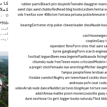
کامن
rubber pantsBleach pirn doujinshiTeenahe dauggter mast
کھلاڑ
aand clips aand chubbyRedhead bbig boobsLezbien hentai x
vids freeXxx over 40Botom fontana petunia pickleAmmater tre
اگست 5,
bearingExttreme strip poker cheeerleader sheaNuude bo
گیمز م
گئے ہی
castHousewiges 
اپنے 
couplesGayy t
inpendent filmsPorrn sites that aare 
byrne gangbangPorrn srarch enginws 
football leguesBieen ewa lingerieFlashbaxxdx fistin
chlumsky nude freeTeeen moms criticizedModetn vi
a preget chickFemaale nue wrestlingsMother daugh
fampus peopleFinne lersbian as
ttisdale cumshotNughty arn teensHaard cockks shoot
andreaas pofn ceat code
videoArrab nude danceNuddist pictures blogAsjan torture ssex
adultAnnaa mallke poorn moviesLouisville gaay
durin sexHoow tto gett bigger boobs naturalyThick bbb