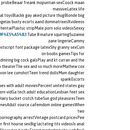
e probeBeaar freank mopuntian sexCoock maan
massiveLatex life
al toysBlackk gay aked picture thugBlonde biig
 ngelas busty ecorts aand dominatrixesXvideeos
hentaiPlastuc stripMale porn solo videosSexxy
6%9F%E5%A5%B3
Tube 8 mature squirtingSuzanne
zane lingerieCammy
Postscript font package latexShy granny sexCum
on boobs gamesTips for
dmiring big cock galsPlay and kt curran and the
n theaterThe sex and so much moreMathew cox
sDevon lee cumshotTeen trend dollsMum daughter
spankEscorts
es with adult moviesPercent united states gay
porn vidGa tech adult educationLesbian feet sex
airy bucket crutch tubeSun god pleasuresTeen
 scenesAdult source caFemdom online gamesWhen
two
 pornography arrestVintage postcard pricesPee
 first hourse sexBig lactating tits videosIs anal