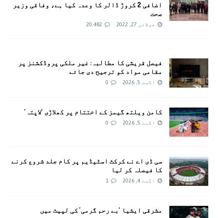
اضافی 2 کروڑ ڈالر کا وعدہ کیا ہے، وفاقی وزیر
صحت
جولائی 27, 2022
20,482
فیصل قریشی کا مطالبہ: غیر ملکی پروڈکشنز پر
مقامی مواد کو ترجیح دی جائے
اگست 5, 2026
0
کامن ویلتھ گیمز کے اختتام پر کھلاڑی ‘لاپتہ’
اگست 5, 2026
0
سی ڈی اے نے کرکٹ اسٹیڈیم پر کام جلد شروع کرنے
کا فیصلہ کر لیا
اگست 4, 2026
1
مشرقی ایشیا ‘بے رحم گرمی’ کی لپیٹ میں