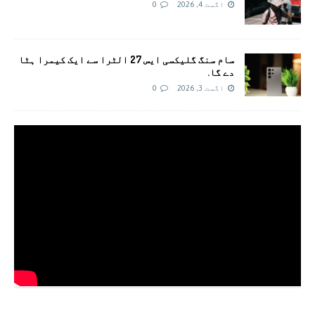
اگست 4, 2026
0
سام سنگ گلیکسی ایس 27 الٹرا سے ایک کیمرا ہٹا
دے گا.
اگست 3, 2026
0