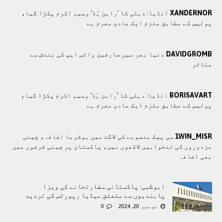
XANDERNOR
انڈیا: دہلی کا ’رابن ہُڈ‘ وسیم اکرم پکڑا گیا،
پولیس کے مطابق ملزم ایک عادی مجرم ہے
DAVIDGROMB
دنیا بھر میں صارفین واٹس ایپ کی بندش سے
متاثر
BORISAVART
انڈیا: دہلی کا ’رابن ہُڈ‘ وسیم اکرم پکڑا گیا،
پولیس کے مطابق ملزم ایک عادی مجرم ہے
1WIN_MISR
سی پيک منصوبے کی لاگت ميں ہوشربا اضافہ، چينی
مزدوروں کی تنخواہيں لاکھوں ميں، پاکستان پر چینی قرضوں ميں
بھی اضافہ
ابوظبی: پاکستانی سفارتخانے کی ویزا
پابندیوں سے متعلق میڈیا رپورٹس کی تردید
نومبر 20, 2024
0