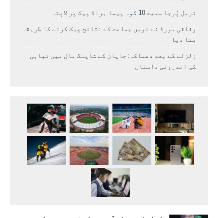
نرمل پُرجا سمیت 10 کوہ پیما براڈ پیک پر لاپتہ
وفاقی بورڈ نے نویں جماعت کے نتائج چیک کرنے کا طریقہ
بتا دیا
زلزلے کے بعد دھماکہ: جاپان کے شاپنگ مال میں تباہی
کی اندرونی داستان