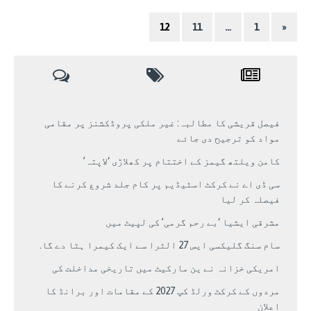
12
11
…
1
«
فیصل قریشی کا مطالبہ: غیر ملکی پروڈکشنز پر مقامی
مواد کو ترجیح دی جائے
کامن ویلتھ گیمز کے اختتام پر کھلاڑی ‘لاپتہ’
سی ڈی اے نے کرکٹ اسٹیڈیم پر کام جلد شروع کرنے کا
فیصلہ کر لیا
مشرقی ایشیا ‘بے رحم گرمی’ کی لپیٹ میں
سام سنگ گلیکسی ایس 27 الٹرا سے ایک کیمرا ہٹا دے گا.
امریکی خزانہ نے ین مارکیٹ میں تاریخی مداخلت کی
مردوں کے کرکٹ ورلڈ کپ 2027 کے مقامات اور برانڈ کا
اعلان