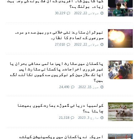
کیا شاہین شاہ آفریدی کے ان فٹ ہونے کی وجہ بہت
زیادہ بولنگ ہے؟
جولائی 22, 2022
30,229
نیوٹران ستارے: نئی خلائی دوربین سے دو مردہ
سورجوں کے تصادم کا نظارہ
جولائی 22, 2022
27,010
پاکستان میں سٹارٹ اپس: عالمی معاشی بحران یا
غیر ضروری اخراجات، پاکستانی سٹارٹ اپس
اچانک ملازمین کو نوکریوں سے کیوں نکالنے لگے
ہیں؟
جون 15, 2022
24,490
کولمبیا دریائی گھوڑے بھارت کیوں بھیجنا
چاہتا ہے؟
مارچ 3, 2023
21,318
امريکہ نے پاکستان میں ویکسینیشن کیلئے