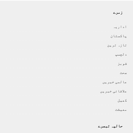
زمرے
اداريہ
پاکستان
تازہ ترين
دلچسپ
شوبز
صحت
عالمی خبريں
علاقائی خبريں
کھيل
معيشت
حالیہ تبصرے