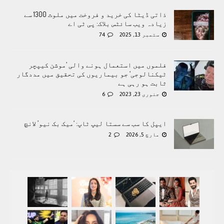
ذاتی ڈیٹا کی خرید و فروخت میں ملوث 1300 سے
زیادہ ویب سائٹس بلاک: پی ٹی اے
ستمبر 13, 2025
74
فلموں میں استعمال ہونے والی ’موشن کیپچر
ٹیکنالوجی‘ جو بیماریوں کی تحقیق میں مددگار
ثابت ہو رہی ہے
جنوری 23, 2023
6
ایپل کا سب سے سستا لیپ ٹاپ: ‘میک بک نیو’ لانچ
مارچ 5, 2026
2