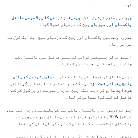
لیا۔
چین میں جاری ایشین ہاکی
چیمپئنز ٹرافی کا پہلا سیمی فائنل
پاکستان اور میزبان
چین کے درمیان کھیلا گیا۔
مقررہ وقت میں پاکستان اور چین کے درمیان میچ ایک ایک گول سے
برابر رہا۔
ایشین ہاکی چیمپئنز ٹرافی کے سیمی فائنل میں پاکستان کی
جانب سے واحد گول احمد ندیم نے کیا۔
سیمی فائنل کو فیصلہ کن بنانے کے لیے.
دونوں ٹیموں کو پانچ
پانچ پنالٹی شوٹ آؤٹ دیے گئے
، پاکستان نے ابتدائی 4 پنالٹی
شوٹ آؤٹ ضائع کر دیے. جبکہ چین نے چار میں سے دو پر گول کر کے
فائنل کے لیے کوالیفائی کر لیا۔
چین نے دوسری بار پاکستان ہاکی ٹیم کو شکست سے دو چار کیا ہے،
اس قبل 2006ء کے ایشین گیمز کے سیمی فائنل میں بھی چین نے
پاکستان کو شکست دے. کر فائنل کے لیے کوالیفائی کیا تھا۔
واضح رہے کہ چین ایشین ہاکی چیمپئنز ٹرافی .کے فائنل میں