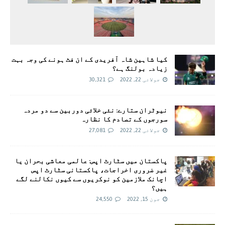
کیا شاہین شاہ آفریدی کے ان فٹ ہونے کی وجہ بہت
زیادہ بولنگ ہے؟
جولائی 22, 2022
30,321
نیوٹران ستارے: نئی خلائی دوربین سے دو مردہ
سورجوں کے تصادم کا نظارہ
جولائی 22, 2022
27,081
پاکستان میں سٹارٹ اپس: عالمی معاشی بحران یا
غیر ضروری اخراجات، پاکستانی سٹارٹ اپس
اچانک ملازمین کو نوکریوں سے کیوں نکالنے لگے
ہیں؟
جون 15, 2022
24,550