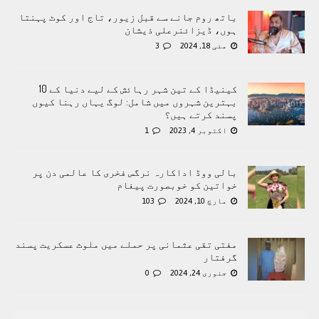
باتھ روم جانے سے قبل زیور، تاج اور کوٹ پہنتا
ہوں، ڈیزائنرعلی ذیشان
مئی 18, 2024
3
کینیڈا کے تین شہر رہائش کے لیے دنیا کے 10
بہترین شہروں میں شامل: لوگ یہاں رہنا کیوں
پسند کرتے ہیں؟
اکتوبر 4, 2023
1
بالی ووڈ اداکارہ نرگس فخری کا عالمی دن پر
خواتین کو خوبصورت پیغام
مارچ 10, 2024
103
مفتی تقی عثمانی پر حملے میں ملوث عسکریت پسند
گرفتار
جنوری 24, 2024
0