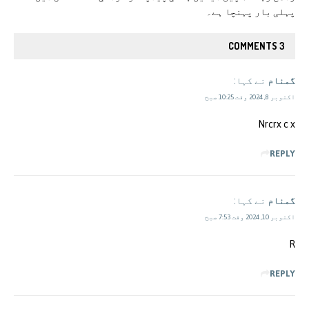
پہلی بار پہنچا ہے۔
3 COMMENTS
گمنام
نے کہا:
اکتوبر 8, 2024 وقت 10:25 صبح
Nrcrx c x
REPLY
گمنام
نے کہا:
اکتوبر 10, 2024 وقت 7:53 صبح
R
REPLY