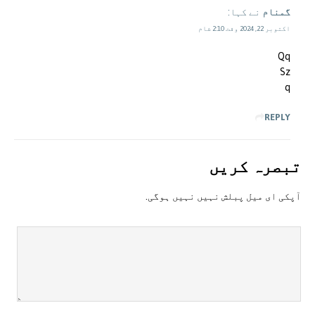
گمنام
نے کہا:
اکتوبر 22, 2024 وقت 2:10 شام
Qq
Sz
q
REPLY
تبصرہ کريں
آپکی ای ميل پبلش نہيں نہيں ہوگی.