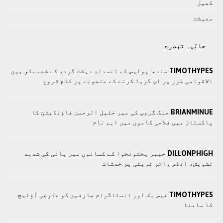
کھيل
معيشت
حالیہ تبصرے
TIMOTHYPES
سندھ: پوليس کے انسدادِ دہشت گردی کے شعبےکو بین
الاقوامی طرز پر اپ گریڈ کرنے کے منصوبے پر کام شروع
BRIANMINUE
جنگ گروپ کی میر خلیل الرحمٰن فاؤنڈیشن کا
پاکستان میں فلاحی کاموں ميں اہم نام
DILLONPHIGH
خیبر پختونخوا کے کسانوں میں پانی کی شدید
تشویش، انڈس واٹر ٹریٹی پر خدشات
TIMOTHYPES
فیس بک اور انسٹاگرام صارفین کو عارضی آؤٹیج
کا سامنا