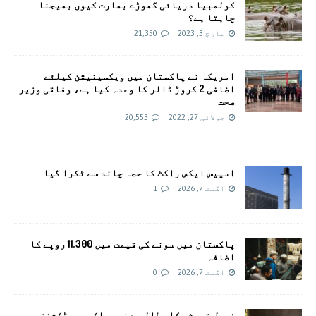
کولمبیا دریائی گھوڑے بھارت کیوں بھیجنا
چاہتا ہے؟
مارچ 3, 2023
21,350
امريکہ نے پاکستان میں ویکسینیشن کیلئے
اضافی 2 کروڑ ڈالر کا وعدہ کیا ہے، وفاقی وزیر
صحت
جولائی 27, 2022
20,553
اسپیس ایکس راکٹ کا حصہ چاند سے ٹکرا گیا
اگست 7, 2026
1
پاکستان میں سونے کی قیمت میں 11,300 روپے کا
اضافہ
اگست 7, 2026
0
فیصل قریشی کا مطالبہ: غیر ملکی پروڈکشنز پر