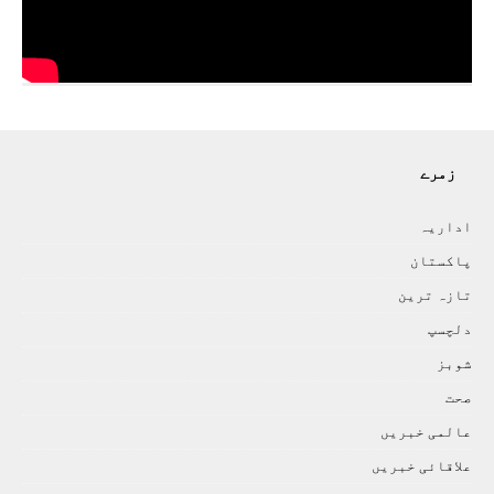
زمرے
اداريہ
پاکستان
تازہ ترين
دلچسپ
شوبز
صحت
عالمی خبريں
علاقائی خبريں