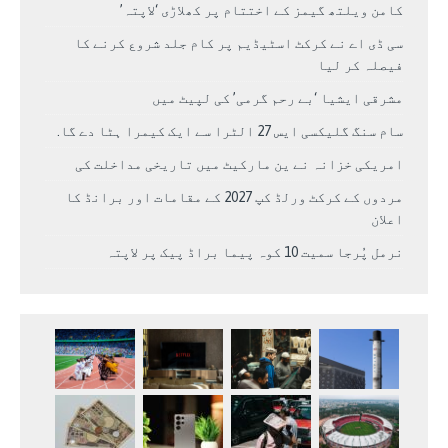
کامن ویلتھ گیمز کے اختتام پر کھلاڑی ‘لاپتہ’
سی ڈی اے نے کرکٹ اسٹیڈیم پر کام جلد شروع کرنے کا
فیصلہ کر لیا
مشرقی ایشیا ‘بے رحم گرمی’ کی لپیٹ میں
سام سنگ گلیکسی ایس 27 الٹرا سے ایک کیمرا ہٹا دے گا.
امریکی خزانہ نے ین مارکیٹ میں تاریخی مداخلت کی
مردوں کے کرکٹ ورلڈ کپ 2027 کے مقامات اور برانڈ کا
اعلان
نرمل پُرجا سمیت 10 کوہ پیما براڈ پیک پر لاپتہ