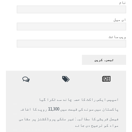
نام
ای میل
ویب سائٹ
اسپیس ایکس راکٹ کا حصہ چاند سے ٹکرا گیا
پاکستان میں سونے کی قیمت میں 11,300 روپے کا اضافہ
فیصل قریشی کا مطالبہ: غیر ملکی پروڈکشنز پر مقامی
مواد کو ترجیح دی جائے