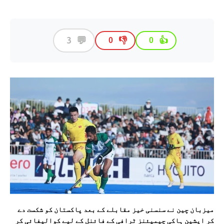
💬
3
👎
👍
0
0
میزبان چین نے سنسنی خیز مقابلے کے بعد پاکستان کو شکست دے
کر ایشین ہاکی چیمپئنز ٹرافی کے فائنل کے لیے کوالیفائی کر