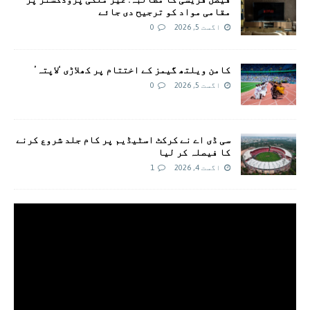
مقامی مواد کو ترجیح دی جائے
اگست 5, 2026
0
کامن ویلتھ گیمز کے اختتام پر کھلاڑی ‘لاپتہ’
اگست 5, 2026
0
سی ڈی اے نے کرکٹ اسٹیڈیم پر کام جلد شروع کرنے
کا فیصلہ کر لیا
اگست 4, 2026
1