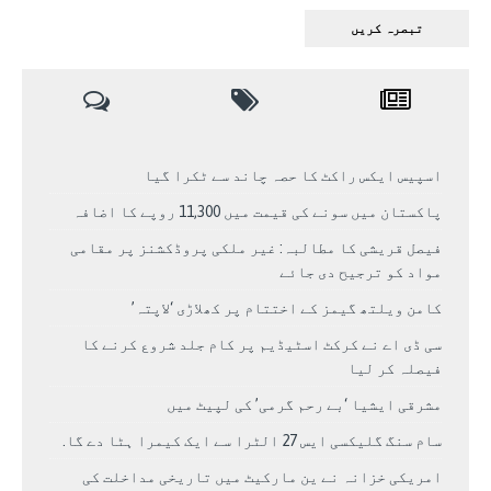
اسپیس ایکس راکٹ کا حصہ چاند سے ٹکرا گیا
پاکستان میں سونے کی قیمت میں 11,300 روپے کا اضافہ
فیصل قریشی کا مطالبہ: غیر ملکی پروڈکشنز پر مقامی
مواد کو ترجیح دی جائے
کامن ویلتھ گیمز کے اختتام پر کھلاڑی ‘لاپتہ’
سی ڈی اے نے کرکٹ اسٹیڈیم پر کام جلد شروع کرنے کا
فیصلہ کر لیا
مشرقی ایشیا ‘بے رحم گرمی’ کی لپیٹ میں
سام سنگ گلیکسی ایس 27 الٹرا سے ایک کیمرا ہٹا دے گا.
امریکی خزانہ نے ین مارکیٹ میں تاریخی مداخلت کی