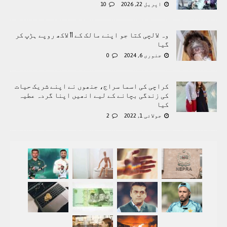
اپریل 22, 2026
10
وہ لالچی کتا جو اپنے مالک کے 11 لاکھ روپے ہڑپ کر
گیا
جنوری 6, 2024
0
کراچی کی اسما سراج، جنھوں نے اپنے شریک حیات
کی زندگی بچانے کے لیے انھیں اپنا گردہ عطیہ
کیا
جولائی 1, 2022
2