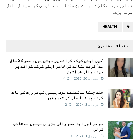
قے اور مزید بگاڑ کا باعث بن سکتا ہے، جہاں آپ کو ہسپتال داخل
ہونا پڑے۔
HEALTH
متعلقہ مضامین
’میں اپنی کوکھ کرائے پر دیتی ہوں، عمر 22 سال
ہے‘: غربت مٹانے کی خاطر اپنی کوکھ کرائے پر
دینے والی خواتین
جنوری 30, 2023
4
جلد چمکانے کیلئے صرف پیسوں کی ضرورت کی بات
کہنے پر غنا علی کی تعریفیں
فروری 3, 2024
2
دو سر اور ایک جسم والی جڑواں بہنوں نے شادی
کرلی
اپریل 1, 2024
1