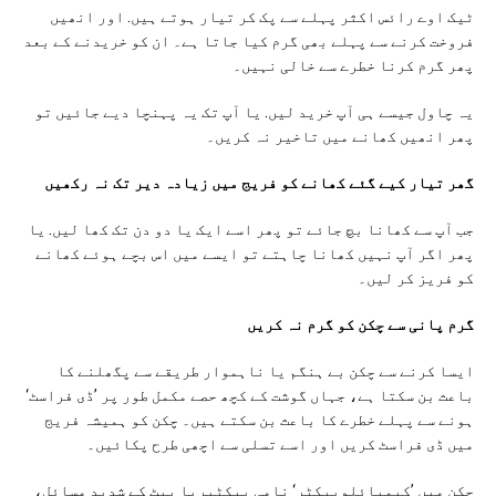
ٹیک اوے رائس اکثر پہلے سے پک کر تیار ہوتے ہیں. اور انھیں
فروخت کرنے سے پہلے بھی گرم کیا جاتا ہے۔ ان کو خریدنے کے بعد
پھر گرم کرنا خطرے سے خالی نہیں۔
یہ چاول جیسے ہی آپ خرید لیں. یا آپ تک یہ پہنچا دیے جائیں تو
پھر انھیں کھانے میں تاخیر نہ کریں۔
گھر تیار کیے گئے کھانے کو فریج میں زیادہ دیر تک نہ رکھیں
جب آپ سے کھانا بچ جائے تو پھر اسے ایک یا دو دن تک کھا لیں. یا
پھر اگر آپ نہیں کھانا چاہتے تو ایسے میں اس بچے ہوئے کھانے
کو فریز کر لیں۔
گرم پانی سے چکن کو گرم نہ کریں
ایسا کرنے سے چکن بے ہنگم یا ناہموار طریقے سے پگھلنے کا
باعث بن سکتا ہے، جہاں گوشت کے کچھ حصے مکمل طور پر ’ڈی فراسٹ‘
ہونے سے پہلے خطرے کا باعث بن سکتے ہیں۔ چکن کو ہمیشہ فریج
میں ڈی فراسٹ کریں اور اسے تسلی سے اچھی طرح پکائیں۔
چکن میں ’کیمپائلوبیکٹر‘ نامی بیکٹیریا پیٹ کے شدید مسائل،