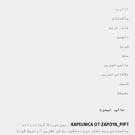
اداريہ
پاکستان
تازہ ترين
دلچسپ
شوبز
صحت
عالمی خبريں
علاقائی خبريں
کھيل
معيشت
حالیہ تبصرے
KAPELNICA OT ZAPOYA_PIPT
’دیسی خوراک‘ کھانے والے
پاکستانی ویٹ لفٹر نوح دستگیر بٹ کی نظریں ’اولمپک گولڈ