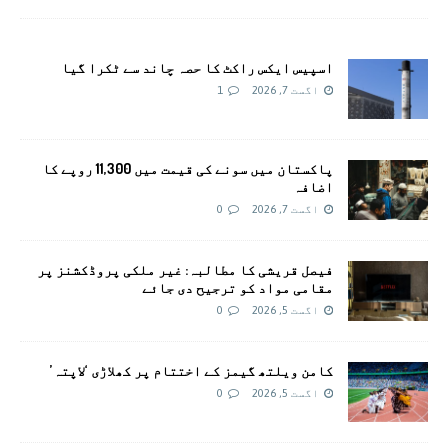
اسپیس ایکس راکٹ کا حصہ چاند سے ٹکرا گیا
اگست 7, 2026
1
پاکستان میں سونے کی قیمت میں 11,300 روپے کا
اضافہ
اگست 7, 2026
0
فیصل قریشی کا مطالبہ: غیر ملکی پروڈکشنز پر
مقامی مواد کو ترجیح دی جائے
اگست 5, 2026
0
کامن ویلتھ گیمز کے اختتام پر کھلاڑی ‘لاپتہ’
اگست 5, 2026
0