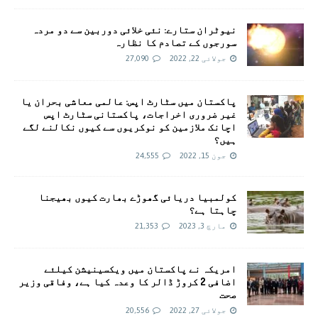
نیوٹران ستارے: نئی خلائی دوربین سے دو مردہ
سورجوں کے تصادم کا نظارہ
جولائی 22, 2022
27,090
پاکستان میں سٹارٹ اپس: عالمی معاشی بحران یا
غیر ضروری اخراجات، پاکستانی سٹارٹ اپس
اچانک ملازمین کو نوکریوں سے کیوں نکالنے لگے
ہیں؟
جون 15, 2022
24,555
کولمبیا دریائی گھوڑے بھارت کیوں بھیجنا
چاہتا ہے؟
مارچ 3, 2023
21,353
امريکہ نے پاکستان میں ویکسینیشن کیلئے
اضافی 2 کروڑ ڈالر کا وعدہ کیا ہے، وفاقی وزیر
صحت
جولائی 27, 2022
20,556