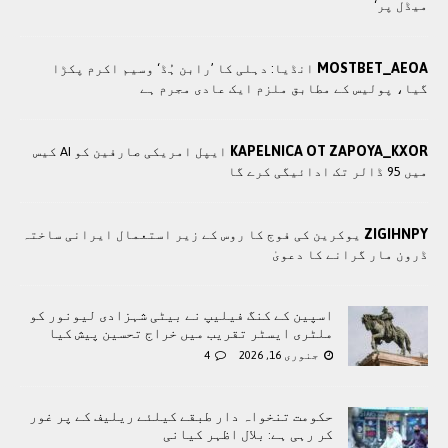
میڈل پر‘
MOSTBET_AEOA
انڈیا: دہلی کا ’رابن ہُڈ‘ وسیم اکرم پکڑا
گیا، پولیس کے مطابق ملزم ایک عادی مجرم ہے
KAPELNICA OT ZAPOYA_KXOR
ایپل امریکی صارفین کو AI کیس
میں 95 ڈالر تک ادائیگی کرے گا
ZIGIHNPY
یوکرین کی فوج کا روس کے زیر استعمال ایرانی ساختہ
ڈرون مار گرانے کا دعویٰ
اسپين کے کنگ فیلیپ نے بیٹی شہزادی لیونور کو
ملٹری ایسٹر تقریب میں خراج تحسین پیش کیا
جنوری 16, 2026
4
حکومت تنخواہ دار طبقے کیلئے ریلیف کے پر غور
کر رہی ہے: بلال اظہر کیانی