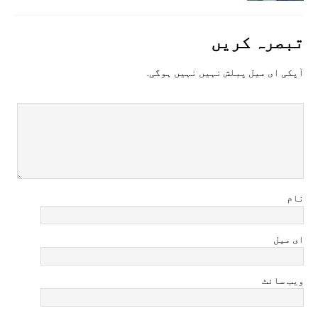
تبصرہ کريں
آپکی ای ميل پبلش نہيں نہيں ہوگی.
نام
ای میل
ویب سائٹ