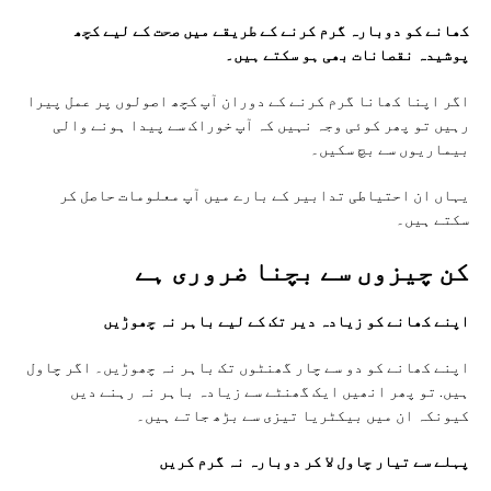
کھانے کو دوبارہ گرم کرنے کے طریقے میں صحت کے لیے کچھ
پوشیدہ نقصانات بھی ہو سکتے ہیں۔
اگر اپنا کھانا گرم کرنے کے دوران آپ کچھ اصولوں پر عمل پیرا
رہیں تو پھر کوئی وجہ نہیں کہ آپ خوراک سے پیدا ہونے والی
بیماریوں سے بچ سکیں۔
یہاں ان احتیاطی تدابیر کے بارے میں آپ معلومات حاصل کر
سکتے ہیں۔
کن چیزوں سے بچنا ضروری ہے
اپنے کھانے کو زیادہ دیر تک کے لیے باہر نہ چھوڑیں
اپنے کھانے کو دو سے چار گھنٹوں تک باہر نہ چھوڑیں۔ اگر چاول
ہیں. تو پھر انھیں ایک گھنٹے سے زیادہ باہر نہ رہنے دیں
کیونکہ ان میں بیکٹریا تیزی سے بڑھ جاتے ہیں۔
پہلے سے تیار چاول لا کر دوبارہ نہ گرم کریں