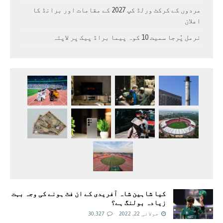
مردوں کے کرکٹ ورلڈ کپ 2027 کے مقامات اور برانڈ کا
اعلان
نرمل پُرجا سمیت 10 کوہ پیما براڈ پیک پر لاپتہ
کیا شاہین شاہ آفریدی کے ان فٹ ہونے کی وجہ بہت
زیادہ بولنگ ہے؟
جولائی 22, 2022
30,327