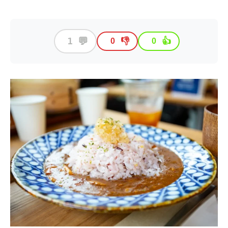
💬
1
👎
👍
0
0