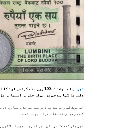
نیپال
نے ایک نئے 100 روپے کے کرنسی نوٹ کا اعلان کرکے
دکھایا گیا ہے جس پر اس کا جنوبی ایشیائی پڑو
اس نوٹ کی وجہ سے وہ دیرینہ سرحدی تنازع دوب
کے درمیان تعلقات خراب ہوئے تھے۔