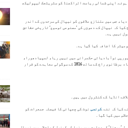
 ہوئے. اپنی شمالی ریاست اتراکھنڈ کو سٹریٹجک لیپولیکھ
دیا، جس میں متنازع علاقوں کو نیپال کی سرحدوں کے اندر
 کیا کہ نیپال کے دعوؤں کی ’مصنوعی توسیع‘ تاریخی حقائق
ول نہیں ہے۔
یورپی نوآبادیاتی حکمرانی میں نہیں رہا، لمپیادھورا،
کالاپانی اور لیپولیکھ پر اپنے دعوؤں کی بنیاد برطانوی راج کے ساتھ 1816 کے سوگولی معاہدے کو قرار
 کہا کہ نئے .
کرنسی
نوٹ کی چھپائی کا فیصلہ جمعرات کو
لاس میں کیا گیا۔
ل ’پرچنڈ‘ کی صدارت میں وزرا کی کونسل کے اجلاس میں نیپال