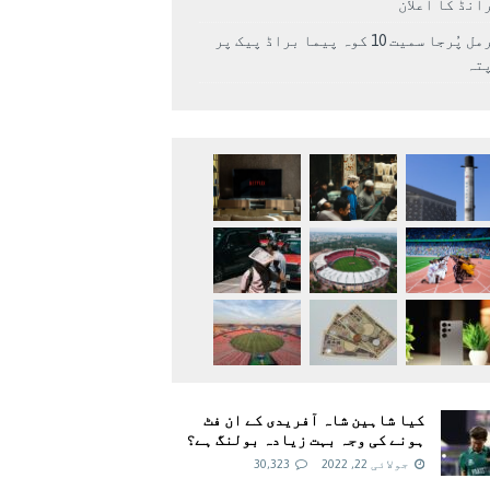
انڈ کا اعلان
نرمل پُرجا سمیت 10 کوہ پیما براڈ پیک پر
پتہ
کیا شاہین شاہ آفریدی کے ان فٹ
ہونے کی وجہ بہت زیادہ بولنگ ہے؟
جولائی 22, 2022
30,323