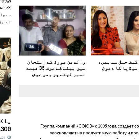
سے چان
تصدیق
کیف حمل سے ہیں،
والدین بورڈ کے امتحان
میڈیا کا دعویٰ
میں بیٹے کے صرف 35 فیصد
نمبر لینے پر بھی خوش
پاکس
Группа компаний «СОЮЗ» с 2008 года создает 
11,300 روپے کا 
вдохновляют на продуктивную работу и про
اگست 7,