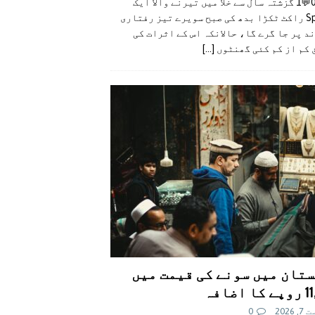
👍0👎0💬1 گزشتہ سال سے خلا میں تیرنے والا ایک
SpaceX راکٹ ٹکڑا بدھ کی صبح سویرے تیز رفتاری
د پر جا گرے گا، حالانکہ اس کے اثرات کی
 کم از کم کئی گھنٹوں
[...]
تان میں سونے کی قیمت میں
اضافہ
 2026
0