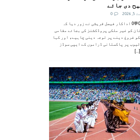
ح دی جائے
 2026
0
👍0👎0💬0 اداکار فیصل قریشی نے زور دیا کہ
ان کو غیر ملکی پروڈکشنز کی بجائے مقامی
و فروغ دینے پر توجہ دینی چاہیے، اور کہا
ٹیوب پر پاکستانی ڈراموں کے ایپی سوڈز
[...