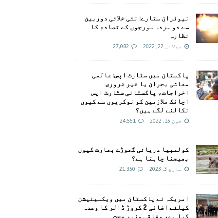
نیوٹران ستارے: نئی خلائی دوربین
سے دو مردہ سورجوں کے تصادم کا
نظارہ
جولائی 22, 2022
27,082
پاکستان میں سٹارٹ اپس: عالمی
معاشی بحران یا غیر ضروری
اخراجات، پاکستانی سٹارٹ اپس
اچانک ملازمین کو نوکریوں سے کیوں
نکالنے لگے ہیں؟
جون 15, 2022
24,551
کولمبیا دریائی گھوڑے بھارت کیوں
بھیجنا چاہتا ہے؟
مارچ 3, 2023
21,350
امريکہ نے پاکستان میں ویکسینیشن
کیلئے اضافی 2 کروڑ ڈالر کا وعدہ
کیا ہے، وفاقی وزیر صحت