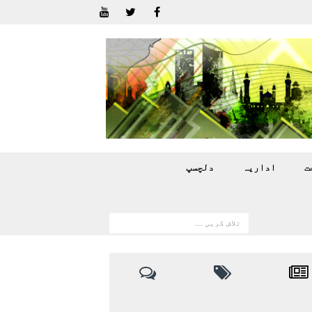
ت
اداريہ
دلچسپ