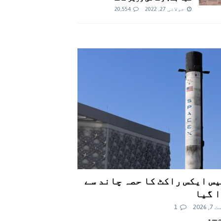
جولائی 27, 2022
20,554
س ایکس راکٹ کا حصہ چاند سے
 گیا
 2026
1