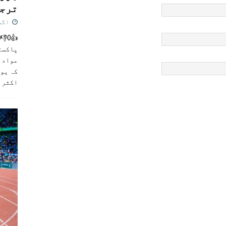
ترجی
اگست 5,
پاکست
مواد ک
کہ یو
اکثر
]