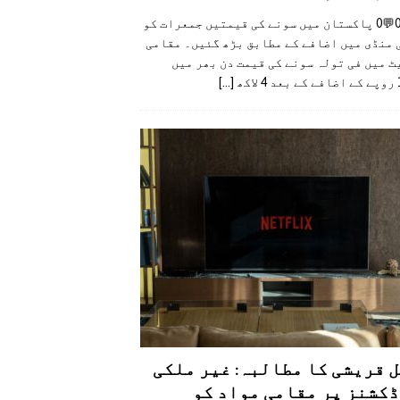
👍0👎0💬0 پاکستان میں سونے کی قیمتیں جمعرات کو
 منڈی میں اضافے کے مطابق بڑھ گئیں۔ مقامی
 میں فی تولہ سونے کی قیمت دن بھر میں
کھ
[...]
 قریشی کا مطالبہ: غیر ملکی
کشنز پر مقامی مواد کو