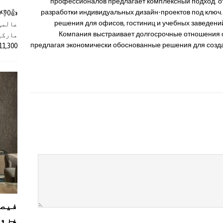
профессионалов предлагает комплексный подход: о
разработки индивидуальных дизайн-проектов под ключ.
решения для офисов, гостиниц и учебных заведени
عالمی
Компания выстраивает долгосрочные отношения с
مارکیٹ
предлагая экономически обоснованные решения для созда
11,300 روپے کے اضافے کے بعد 4 لا
فیصل
پروڈ