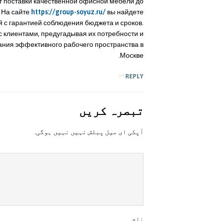
т поставки качественной офисной мебели до
 На сайте
https://group-soyuz.ru/
вы найдете
й с гарантией соблюдения бюджета и сроков.
 клиентами, предугадывая их потребности и
ния эффективного рабочего пространства в
Москве.
REPLY
تبصرہ کريں
آپکی ای ميل پبلش نہيں نہيں ہوگی.
نام