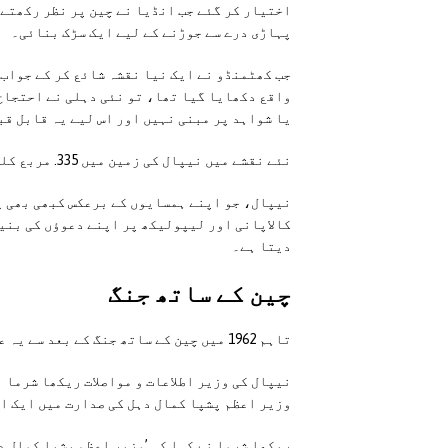
اختیار کر گئے جب انڈیا نے چین پر نظر رکھتے
پہاڑی درے سے جوڑنے کے لیے ایک سڑک بنائی۔
جب کھٹمنڈو نے ایک نیا نقشہ شائع کر کے جواب 
واقع دکھایا گیا تھا، تو نئی دہلی نے احتجاج
یا شواہد پر مبنی نہیں اور اس لیے یہ قابل قب
نئے نقشے میں نیپال کی زمین میں 335. مربع کلومیٹر کا اضافہ کیا گیا ہے۔
نیپال، جو اپنے ہمسایوں کے برعکس کبھی بھی 
دیتا ہے۔
چین کے ساتھ جنگ
تاہم 1962 میں چین کے ساتھ جنگ کے بعد سے یہ علاقے انڈیا کے کنٹرول میں ہیں۔
نیپال کی وزیر اطلاعات و مواصلات ریکھا شرما نے
وزیر اعظم پشپا کمال دہل کی صدارت میں ایک اج
ریکھا شرما نے کہا کہ ’وزیر اعظم پشپا کمال دہ