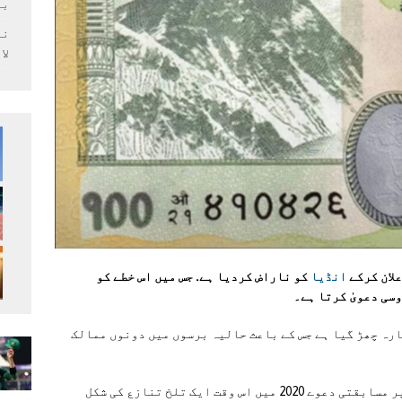
بر
لا
انڈیا
کو ناراض کردیا ہے. جس میں اس خطے کو
سی دعویٰ کرتا ہے۔
ارہ چھڑ گیا ہے جس کے باعث حالیہ برسوں میں دونوں ممالک
لیپولیکھ، کالاپانی اور لمپیادھورا علاقوں پر مسابقتی دعوے 2020 میں اس وقت ایک تلخ تنازع کی شکل