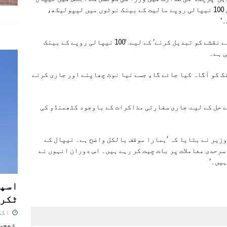
کا نیا نقشہ چھاپنے کا فیصلہ کیا گیا. جس میں 100 نیپالی روپے مالیت کے بینک نوٹوں میں لیپولیکھ،
‘
وزیر نے کہا کہ ’بینک نوٹ کے پیچھے چھپے پرانے نقشے کو تبدیل کرنے‘ کے لیے. ’100 نیپالی روپے کے بینک
ی ہے۔
ک کو آگاہ کیا جائے گا، جسے نیا نوٹ چھاپنے اور جاری کرنے
ے حل کے لیے. جاری سفارتی مذاکرات کے باوجود کٹھمنڈو کی
وزیر نے بتایا کہ ’ہمارا موقف بالکل واضح ہے۔ نیپال کے
سرحدی معاملات پر بات چیت کر رہے ہیں۔ اس دوران انہوں نے
ہیں۔‘
اسپی
ٹکرا
اگست 7,