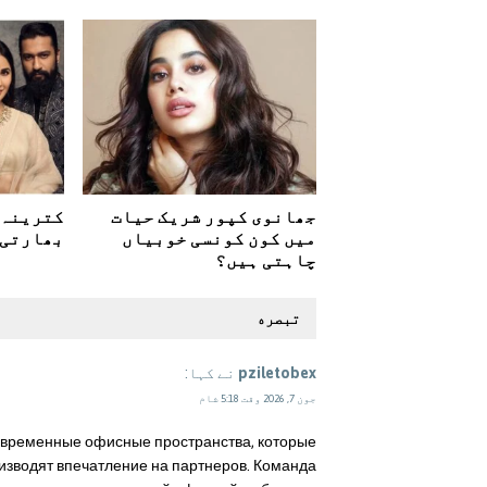
جھانوی کپور شریک حیات
کترینہ 
میں کون کونسی خوبیاں
بھارتی 
چاہتی ہیں؟
تبصره
pziletobex
نے کہا:
جون 7, 2026 وقت 5:18 شام
современные офисные пространства, которые
изводят впечатление на партнеров. Команда