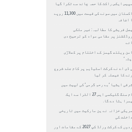
پیس ایکس راکٹ کا حصہ چاند سے ٹکرا گیا
پاکستان میں سونے کی قیمت میں 11,300 روپے
 اضافہ
صل قریشی کا مطالبہ: غیر ملکی
وڈکشنز پر مقامی مواد کو ترجیح دی
ئے
من ویلتھ گیمز کے اختتام پر کھلاڑی
اپتہ’
 ڈی اے نے کرکٹ اسٹیڈیم پر کام جلد شروع
نے کا فیصلہ کر لیا
رقی ایشیا ‘بے رحم گرمی’ کی لپیٹ میں
سام سنگ گلیکسی ایس 27 الٹرا سے ایک
مرا ہٹا دے گا.
ریکی خزانہ نے ین مارکیٹ میں تاریخی
اخلت کی
مردوں کے کرکٹ ورلڈ کپ 2027 کے مقامات اور