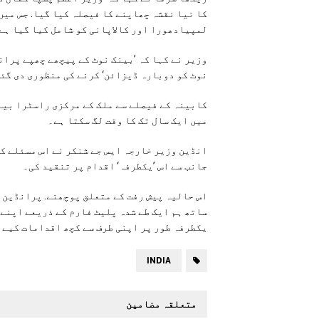
لمپیادھورا اور کالاپانی کو شامل کیا گیا ہے۔
نوٹ کو دوبارہ ڈیزائن‘ کرنے کی منظوری دی گئ
کابینہ کے فیصلے سے ملک کے مرکزی راسٹرا بین
میں ایک سال تک کا وقت لگ سکتا ہے۔
انڈین وزیر خارجہ ایس جے شنکر نے اس مسئلے ک
جانب سے اس ’یکطرفہ‘ اقدام پر تنقید کی۔
اس حالیہ پیش رفت کے متعلق پوچھنے. پرانڈین 
ساتھ ہم ایک طے شدہ پلیٹ فارم کے ذریعے اپنے 
یکطرفہ طور پر اپنی طرف سے کچھ اقدامات کیے 
INDIA
متعلقہ مضامین