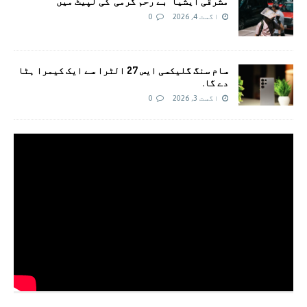
مشرقی ایشیا ‘بے رحم گرمی’ کی لپیٹ میں
اگست 4, 2026
0
سام سنگ گلیکسی ایس 27 الٹرا سے ایک کیمرا ہٹا
دے گا.
اگست 3, 2026
0