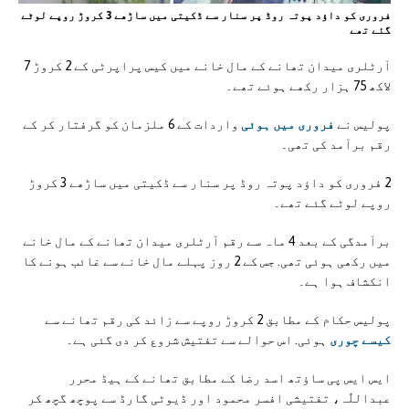
فروری کو داؤد پوتہ روڈ پر سنار سے ڈکیتی میں ساڑھے 3 کروڑ روپے لوٹے
گئے تھے
آرٹلری میدان تھانے کے مال خانے میں کیس پراپرٹی کے 2 کروڑ 7
لاکھ 75 ہزار رکھے ہوئے تھے۔
پولیس نے
فروری میں ہوئی
واردات کے 6 ملزمان کو گرفتار کر کے
رقم برآمد کی تھی۔
2 فروری کو داؤد پوتہ روڈ پر سنار سے ڈکیتی میں ساڑھے 3 کروڑ
روپے لوٹے گئے تھے۔
برآمدگی کے بعد 4 ماہ سے رقم آرٹلری میدان تھانے کے مال خانے
میں رکھی ہوئی تھی. جس کے 2 روز پہلے مال خانے سے غائب ہونے کا
انکشاف ہوا ہے۔
پولیس حکام کے مطابق 2 کروڑ روپے سے زائد کی رقم تھانے سے
کیسے چوری
ہوئی. اس حوالے سے تفتیش شروع کر دی گئی ہے۔
ایس ایس پی ساؤتھ اسد رضا کے مطابق تھانے کے ہیڈ محرر
عبداللّٰہ، تفتیشی افسر محمود اور ڈیوٹی گارڈ سے پوچھ گچھ کر