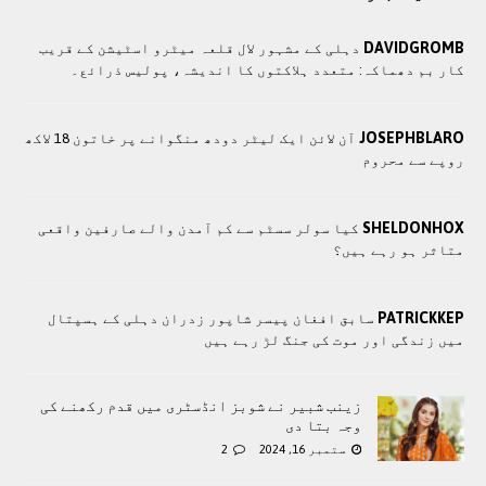
DAVIDGROMB
دہلی کے مشہور لال قلعہ میٹرو اسٹیشن کے قریب
کار بم دھماکہ: متعدد ہلاکتوں کا انديشہ، پولیس ذرائع۔
JOSEPHBLARO
آن لائن ایک لیٹر دودھ منگوانے پر خاتون 18 لاکھ
روپے سے محروم
SHELDONHOX
کیا سولر سسٹم سے کم آمدن والے صارفین واقعی
متاثر ہو رہے ہیں؟
PATRICKKEP
سابق افغان پیسر شاپور زدران دہلی کے ہسپتال
میں زندگی اور موت کی جنگ لڑ رہے ہیں
زینب شبیر نے شوبز انڈسٹری میں قدم رکھنے کی
وجہ بتا دی
ستمبر 16, 2024
2