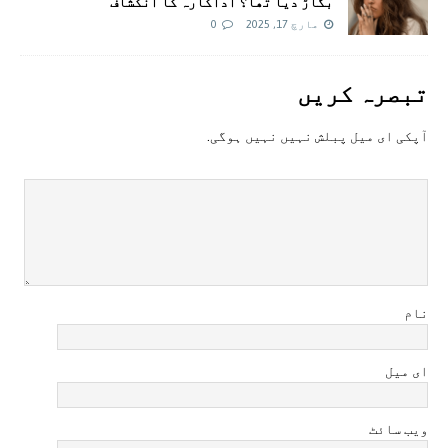
بگاڑ دیا تھا؟ اداکارہ کا انکشاف
مارچ 17, 2025
0
تبصرہ کريں
آپکی ای ميل پبلش نہيں نہيں ہوگی.
نام
ای میل
ویب سائٹ