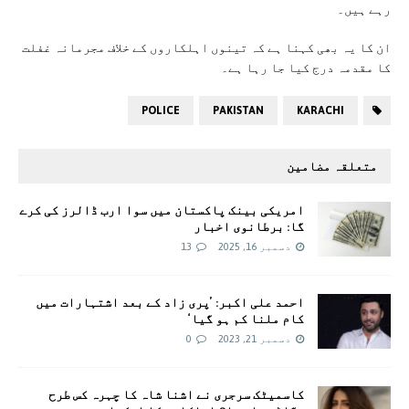
رہے ہیں۔
ان کا یہ بھی کہنا ہے کہ تینوں اہلکاروں کے خلاف مجرمانہ غفلت
کا مقدمہ درج کیا جا رہا ہے۔
POLICE
PAKISTAN
KARACHI
متعلقہ مضامین
امریکی بینک پاکستان میں سوا ارب ڈالرز کی کرے
گا: برطانوی اخبار
دسمبر 16, 2025
13
احمد علی اکبر: ’پری زاد کے بعد اشتہارات میں
کام ملنا کم ہو گیا‘
دسمبر 21, 2023
0
کاسمیٹک سرجری نے اشنا شاہ کا چہرہ کس طرح