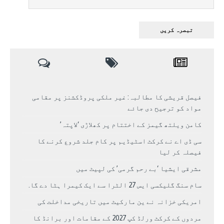
فیصل قریشی کا مطالبہ: غیر ملکی پروڈکشنز پر مقامی
مواد کو ترجیح دی جائے
کامن ویلتھ گیمز کے اختتام پر کھلاڑی ‘لاپتہ’
سی ڈی اے نے کرکٹ اسٹیڈیم پر کام جلد شروع کرنے کا
فیصلہ کر لیا
مشرقی ایشیا ‘بے رحم گرمی’ کی لپیٹ میں
سام سنگ گلیکسی ایس 27 الٹرا سے ایک کیمرا ہٹا دے گا.
امریکی خزانہ نے ین مارکیٹ میں تاریخی مداخلت کی
مردوں کے کرکٹ ورلڈ کپ 2027 کے مقامات اور برانڈ کا