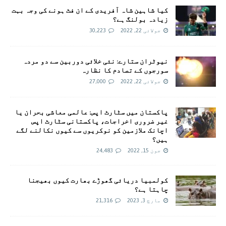
کیا شاہین شاہ آفریدی کے ان فٹ ہونے کی وجہ بہت
زیادہ بولنگ ہے؟
جولائی 22, 2022
30,223
نیوٹران ستارے: نئی خلائی دوربین سے دو مردہ
سورجوں کے تصادم کا نظارہ
جولائی 22, 2022
27,000
پاکستان میں سٹارٹ اپس: عالمی معاشی بحران یا
غیر ضروری اخراجات، پاکستانی سٹارٹ اپس
اچانک ملازمین کو نوکریوں سے کیوں نکالنے لگے
ہیں؟
جون 15, 2022
24,483
کولمبیا دریائی گھوڑے بھارت کیوں بھیجنا
چاہتا ہے؟
مارچ 3, 2023
21,316