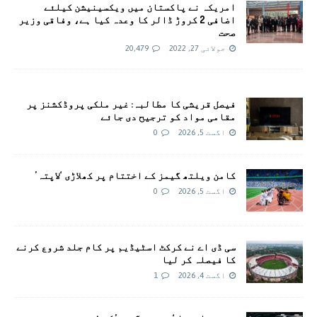
امريکہ نے پاکستان میں ویکسینیشن کیلئے
اضافی 2 کروڑ ڈالر کا وعدہ کیا ہے، وفاقی وزیر
صحت
جولائی 27, 2022
20,479
فیصل قریشی کا مطالبہ: غیر ملکی پروڈکشنز پر
مقامی مواد کو ترجیح دی جائے
اگست 5, 2026
0
کامن ویلتھ گیمز کے اختتام پر کھلاڑی ‘لاپتہ’
اگست 5, 2026
0
سی ڈی اے نے کرکٹ اسٹیڈیم پر کام جلد شروع کرنے
کا فیصلہ کر لیا
اگست 4, 2026
1