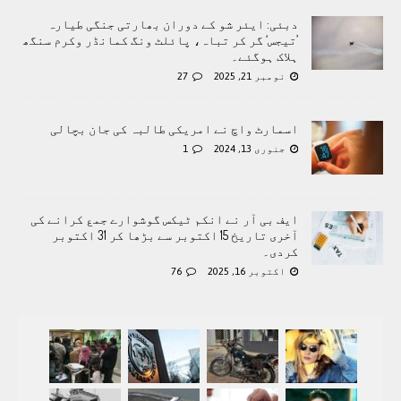
دبئی: ایئر شو کے دوران بھارتی جنگی طیارہ
’تیجس‘ گر کر تباہ، پائلٹ ونگ کمانڈر وکرم سنگھ
ہلاک ہوگئے۔
نومبر 21, 2025
27
اسمارٹ واچ نے امریکی طالبہ کی جان بچالی
جنوری 13, 2024
1
ایف بی آر نے انکم ٹیکس گوشوارے جمع کرانے کی
آخری تاریخ 15 اکتوبر سے بڑھا کر 31 اکتوبر
کردی۔
اکتوبر 16, 2025
76