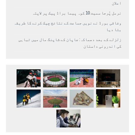
اعلان
نرمل پُرجا سمیت 10 کوہ پیما براڈ پیک پر لاپتہ
وفاقی بورڈ نے نویں جماعت کے نتائج چیک کرنے کا طریقہ
بتا دیا
زلزلے کے بعد دھماکہ: جاپان کے شاپنگ مال میں تباہی
کی اندرونی داستان