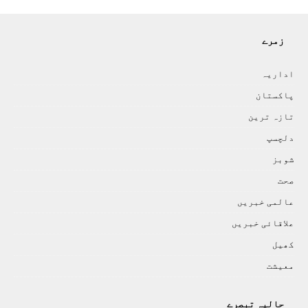
زمرے
اداريہ
پاکستان
تازہ ترين
دلچسپ
شوبز
صحت
عالمی خبريں
علاقائی خبريں
کھيل
معيشت
حالیہ تبصرے