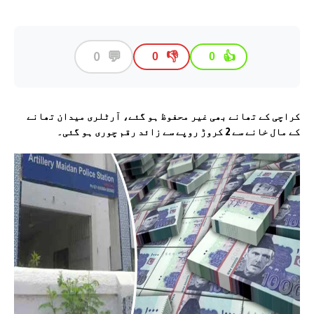
💬
0
👎
👍
0
0
کراچی کے تھانے بھی غیر محفوظ ہو گئے، آرٹلری میدان تھانے
کے مال خانے سے 2 کروڑ روپے سے زائد رقم چوری ہو گئی۔