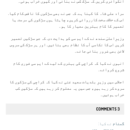
انکوائری کریں کہ سڑک کس نے بنائی اور کیوں خراب ہوئی۔
مراد علی شاہ کا کہنا ہے. کہ جس نے بھی سڑکوں کا ناقص کام کیا.
اس کے خلاف سخت کارروائی کریں، چاہتا ہوں سڑکوں کی مرمت. یا
تعمیر کا کام بہترین معیار کا ہو۔
وزیرِاعلیٰ سندھ نے کے ایم سی کو ہدایت دی. کہ جو سڑکیں تعمیر
کریں اس کا نکاسی آب کا نظام بھی بنائیں. اور ہر سڑک کی سروس
لائن بھی ضرور بنائی جائے۔
انہوں نے کہا کہ کراچی کی بہتری کے لیے کے ایم سی فوری کام
شروع کروائے۔
اجلاس میں وزیرِ بلدیات سعید غنی نے کہا کہ کراچی کی سڑکوں کا
سروے کر رہے ہیں، جس میں یہ معلوم کر رہے ہیں کہ سڑکیں کب
خراب ہوئیں۔
3 COMMENTS
گمنام
نے کہا: