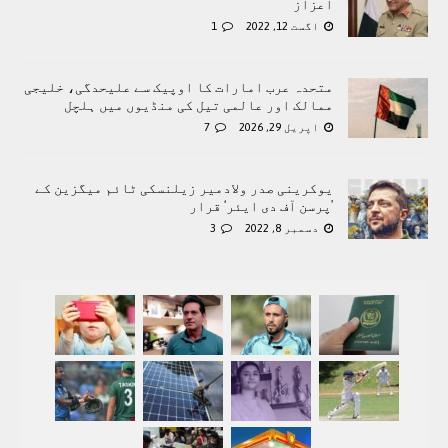
اعزاز
اگست 12, 2022
1
متحدہ عرب امارات کا اوپیک سے علیحدگی، خلیجی
ممالک اور عالمی تیل کی منڈیوں میں ہلچل
اپریل 29, 2026
7
یوکرینی صدر ولادمیر زیلنسکی ٹائم میگزین کے
’پرسن آف دی ایئر‘ قرار
دسمبر 8, 2022
3