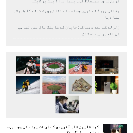
نرمل پُرجا سمیت 10 کوہ پیما براڈ پیک پر لاپتہ
وفاقی بورڈ نے نویں جماعت کے نتائج چیک کرنے کا طریقہ
بتا دیا
زلزلے کے بعد دھماکہ: جاپان کے شاپنگ مال میں تباہی
کی اندرونی داستان
کیا شاہین شاہ آفریدی کے ان فٹ ہونے کی وجہ بہت
زیادہ بولنگ ہے؟