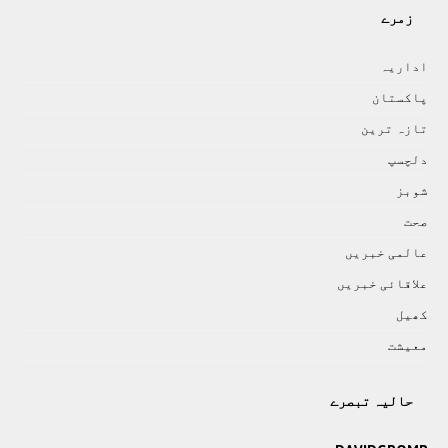
زمرے
اداريہ
پاکستان
تازہ ترين
دلچسپ
شوبز
صحت
عالمی خبريں
علاقائی خبريں
کھيل
معيشت
حالیہ تبصرے