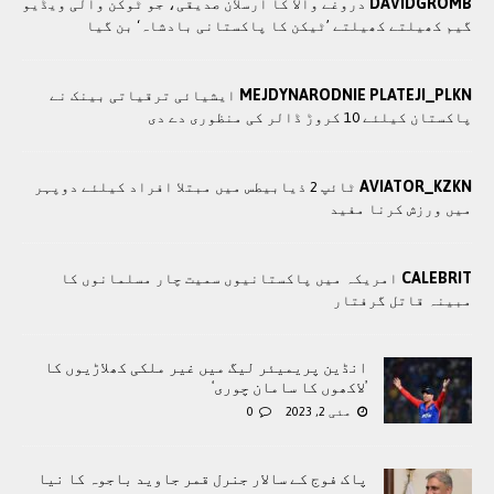
DAVIDGROMB
دروغے والا کا ارسلان صدیقی، جو ٹوکن والی ویڈیو
گیم کھیلتے کھیلتے ’ٹیکن کا پاکستانی بادشاہ‘ بن گیا
MEJDYNARODNIE PLATEJI_PLKN
ایشیائی ترقیاتی بینک نے
پاکستان کیلئے 10 کروڑ ڈالر کی منظوری دے دی
AVIATOR_KZKN
ٹائپ 2 ذیابیطس میں مبتلا افراد کیلئے دوپہر
میں ورزش کرنا مفید
CALEBRIT
امریکہ میں پاکستانیوں سمیت چار مسلمانوں کا
مبینہ قاتل گرفتار
انڈین پریمیئر لیگ میں غیر ملکی کھلاڑیوں کا
’لاکھوں کا سامان چوری‘
مئی 2, 2023
0
پاک فوج کے سالار جنرل قمر جاوید باجوہ کا نیا