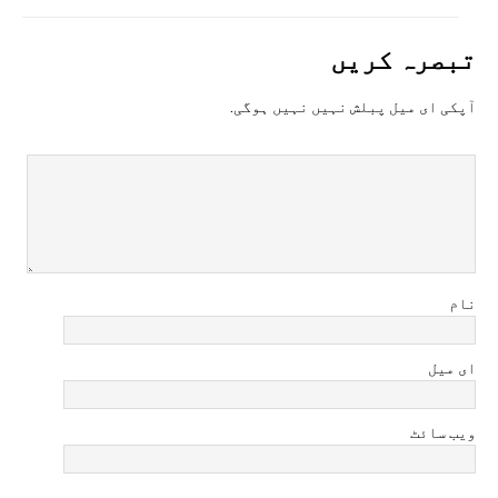
تبصرہ کريں
آپکی ای ميل پبلش نہيں نہيں ہوگی.
نام
ای میل
ویب سائٹ