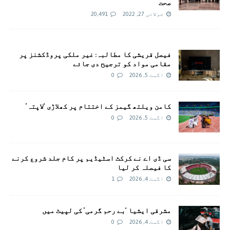
صحت
جولائی 27, 2022
20,491
فیصل قریشی کا مطالبہ: غیر ملکی پروڈکشنز پر
مقامی مواد کو ترجیح دی جائے
اگست 5, 2026
0
کامن ویلتھ گیمز کے اختتام پر کھلاڑی ‘لاپتہ’
اگست 5, 2026
0
سی ڈی اے نے کرکٹ اسٹیڈیم پر کام جلد شروع کرنے
کا فیصلہ کر لیا
اگست 4, 2026
1
مشرقی ایشیا ‘بے رحم گرمی’ کی لپیٹ میں
اگست 4, 2026
0