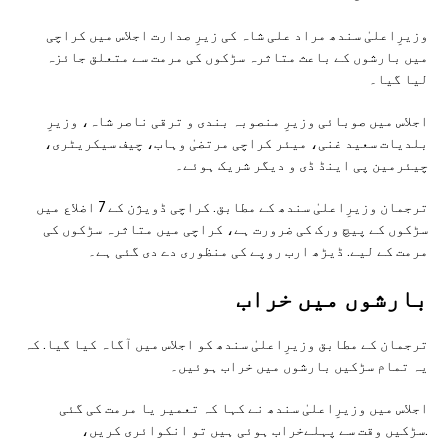
وزیرِاعلیٰ سندھ مراد علی شاہ کی زیرِ صدارت اجلاس میں کراچی
میں بارشوں کے باعث متاثرہ سڑکوں کی مرمت سے متعلق جائزہ
لیا گیا۔
اجلاس میں صوبائی وزیرِ منصوبہ بندی و ترقی ناصر شاہ، وزیرِ
بلدیات سعید غنی، میئر کراچی مرتضیٰ وہاب، چیف سیکریٹری،
چیئرمین پی اینڈ ڈی و دیگر شریک ہوئے۔
ترجمان وزیرِاعلیٰ سندھ کے مطابق. کراچی ڈویژن کے 7 اضلاع میں
سڑکوں کے پیچ ورک کی ضرورت ہے، کراچی میں متاثرہ سڑکوں کی
مرمت کے لیے. ڈیڑھ ارب روپے کی منظوری دے دی گئی ہے۔
بارشوں میں خراب
ترجمان کے مطابق وزیرِاعلیٰ سندھ کو اجلاس میں آگاہ کیا گیا. کہ
یہ تمام سڑکیں بارشوں میں خراب ہوئیں۔
اجلاس میں وزیرِاعلیٰ سندھ نے کہا کہ تعمیر یا مرمت کی گئی
.سڑکیں وقت سے پہلےخراب ہوئی ہیں تو انکوائری کریں،