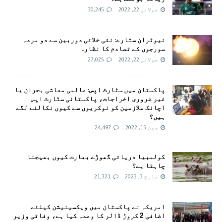
جولائی 22, 2022
30,245
نیوٹران ستارے: نئی خلائی دوربین سے دو مردہ
سورجوں کے تصادم کا نظارہ
جولائی 22, 2022
27,025
پاکستان میں سٹارٹ اپس: عالمی معاشی بحران یا
غیر ضروری اخراجات، پاکستانی سٹارٹ اپس
اچانک ملازمین کو نوکریوں سے کیوں نکالنے لگے
ہیں؟
جون 15, 2022
24,497
کولمبیا دریائی گھوڑے بھارت کیوں بھیجنا
چاہتا ہے؟
مارچ 3, 2023
21,321
امريکہ نے پاکستان میں ویکسینیشن کیلئے
اضافی 2 کروڑ ڈالر کا وعدہ کیا ہے، وفاقی وزیر