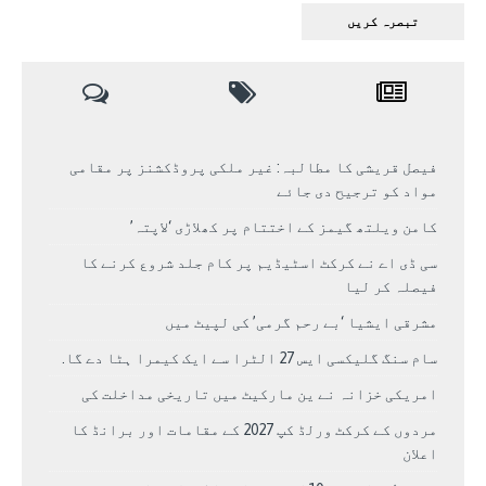
فیصل قریشی کا مطالبہ: غیر ملکی پروڈکشنز پر مقامی
مواد کو ترجیح دی جائے
کامن ویلتھ گیمز کے اختتام پر کھلاڑی ‘لاپتہ’
سی ڈی اے نے کرکٹ اسٹیڈیم پر کام جلد شروع کرنے کا
فیصلہ کر لیا
مشرقی ایشیا ‘بے رحم گرمی’ کی لپیٹ میں
سام سنگ گلیکسی ایس 27 الٹرا سے ایک کیمرا ہٹا دے گا.
امریکی خزانہ نے ین مارکیٹ میں تاریخی مداخلت کی
مردوں کے کرکٹ ورلڈ کپ 2027 کے مقامات اور برانڈ کا
اعلان