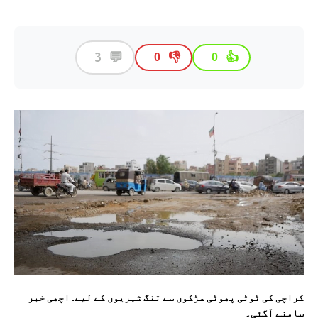
💬
3
👎
👍
0
0
کراچی کی ٹوٹی پھوٹی سڑکوں سے تنگ شہریوں کے لیے. اچھی خبر
سامنے آگئی۔