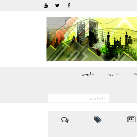
ت
اداريہ
دلچسپ