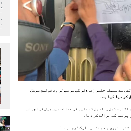
وف
کر
زل
می
ین سے مبینہ جنسی زیادتی کی سی سی ٹی وی فوٹیج سوشل
 کر دیا گیا ہے۔
رفتار سکول پرنسپل کو ملیر کی عدالت میں پیش کیا جہاں
 پولیس کے حوالے کر دیا۔
تنہا نہیں ہے. بلکہ یہ ایک گروہ ہے۔‘