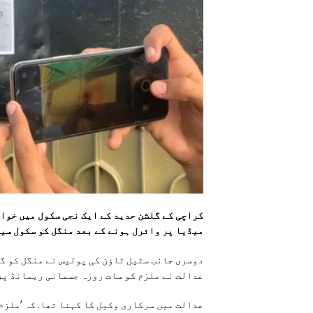
کراچی کے گلشن حدید کے ایک نجی سکول میں خوات
میڈیا پر وائرل ہونے کے بعد منگل کو سکول سیل
دوسری جانب سٹیل ٹاؤن کی پولیس نے منگل کو گ
عدالت نے ملزم کو سات روزہ جسمانی ریمانڈ پر
عدالت میں سرکاری وکیل کا کہنا تھا. کہ ’ملزم 