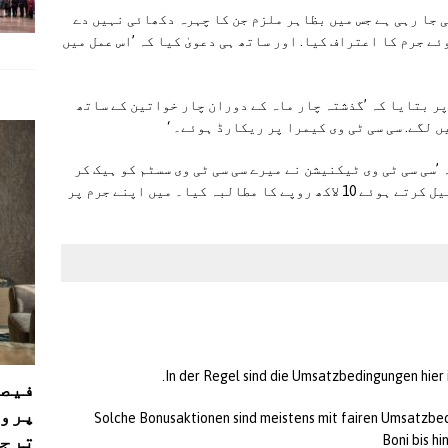
 جا رہی ہے جس میں بظاہر ملزم جن کا چہرہ دکھائی نہیں دے
ے جرم کا اعتراف کیا. اور ساتھ ہی دعویٰ کیا کہ ’اس عمل میں
ر بتایا کہ ’گذشتہ چار ماہ کے دوران چار خواتین کے ساتھ
 لگے. سی سی ٹی وی کیمرا پر ریکارڈ ہوئے۔ ‘
 ’سی سی ٹی وی ٹیکنیشن نے میرے سی سی ٹی وی سسٹم کو ہیک کر
کے ویڈیوز حاصل کیں. اور بعد میں مجھے بلیک میل کرتے ہوئے 10 لاکھ روپے کا مطالبہ کیا۔ میں اپنے جرم پر
In der Regel sind die Umsatzbedingungen hier
فیصل
پروڈ
Solche Bonusaktionen sind meistens mit fairen Umsatzbed
ترجی
Boni bis 