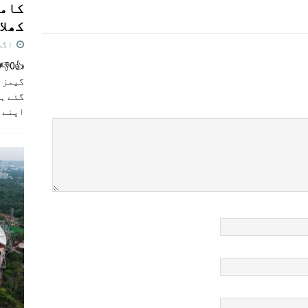
کامن
کھلاڑ
اگست 5,
گیمز م
گئے ہی
اپنے 