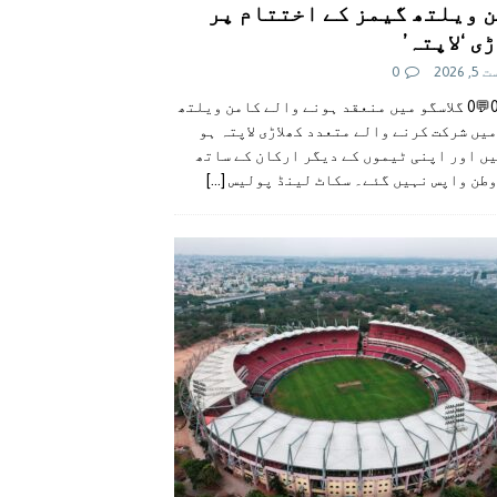
 ویلتھ گیمز کے اختتام پر
ی ‘لاپتہ’
 2026
0
👍0👎0💬0 گلاسگو میں منعقد ہونے والے کامن ویلتھ
یں شرکت کرنے والے متعدد کھلاڑی لاپتہ ہو
ں اور اپنی ٹیموں کے دیگر ارکان کے ساتھ
وطن واپس نہیں گئے۔ سکاٹ لینڈ پولیس
[...]