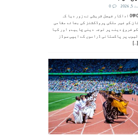
 2026
0
👍0👎0💬0 اداکار فیصل قریشی نے زور دیا کہ
ان کو غیر ملکی پروڈکشنز کی بجائے مقامی
و فروغ دینے پر توجہ دینی چاہیے، اور کہا
ٹیوب پر پاکستانی ڈراموں کے ایپی سوڈز
[...