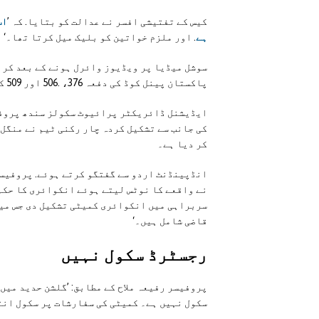
کیس کے تفتیشی افسر نے عدالت کو بتایا. کہ ’
ہے
. اور ملزم خواتین کو بلیک میل کرتا تھا۔‘
پاکستان پینل کوڈ کی دفعہ 376، .506 اور 509 کے تحت مقدمہ درج کرکے ملزم کو گرفتار کر لیا تھا۔
ایڈیشنل ڈائریکٹر پرائیوٹ سکولز سندھ پروفی
کی جانب سے تشکیل کردہ چار رکنی ٹیم نے منگل 
کر دیا ہے۔
انڈپینڈنٹ اردو سے گفتگو کرتے ہوئے. پروفیسر 
نے واقعے کا نوٹس لیتے ہوئے انکوائری کا حکم 
سربراہی میں انکوائری کمیٹی تشکیل دی جس می
قاضی شامل ہیں۔‘
رجسٹرڈ سکول نہیں
پروفیسر رفیعہ ملاح کے مطابق: ’گلشن حدید می
سکول نہیں ہے۔ کمیٹی کی سفارشات پر سکول انتظ