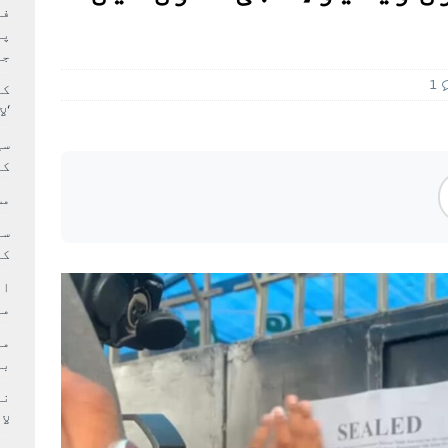
بہ: غیر ملکی پروڈکشنز پر مقامی مواد کو ترجیح دی جائے
فی
پر
جا
1
کا
‘ل
سی
کر
مش
کی
ام
مد
بر
لا