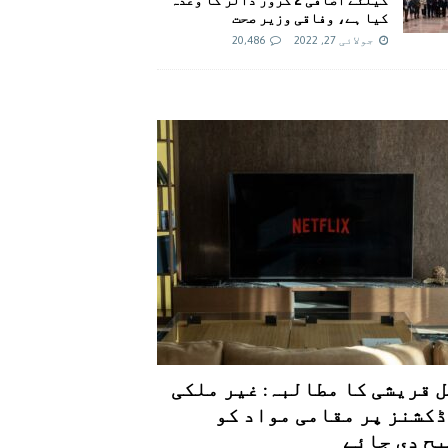
کیا ہے، وفاقی وزیر صحت
جولائی 27, 2022
20,486
 قریشی کا مطالبہ: غیر ملکی
کشنز پر مقامی مواد کو
ح دی جائے