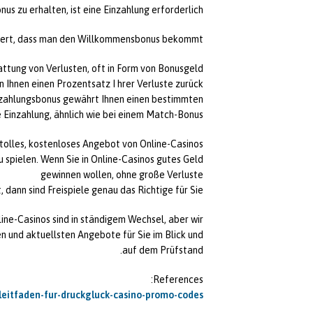
nus zu erhalten, ist eine Einzahlung erforderlich.
chert, dass man den Willkommensbonus bekommt.
attung von Verlusten, oft in Form von Bonusgeld.
 Ihnen einen Prozentsatz I hrer Verluste zurück,
Einzahlungsbonus gewährt Ihnen einen bestimmten
Einzahlung, ähnlich wie bei einem Match-Bonus.
n tolles, kostenloses Angebot von Online-Casinos,
u spielen. Wenn Sie in Online-Casinos gutes Geld
gewinnen wollen, ohne große Verluste
, dann sind Freispiele genau das Richtige für Sie!
ne-Casinos sind in ständigem Wechsel, aber wir
 und aktuellsten Angebote für Sie im Blick und
auf dem Prüfstand.
References:
r-leitfaden-fur-druckgluck-casino-promo-codes/