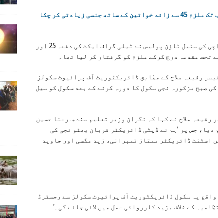
اب تک ملزم 45 سے زائد خواتین کے ساتھ جنسی زیادتی کر چکا
سوشل میڈیا پر ویڈیوز وائرل ہونے کے بعد کراچی کی سٹیل ٹاؤن پولیس نے ٹیلی گراف ایکٹ کی دفعہ 25 اور
سر رفیعہ ملاح کے مطابق ڈائریکٹوریٹ آف پرائیوٹ سکولز
کی صبح مزکورہ نجی سکول کا دورہ کرنے کے بعد سکول کو سیل
رفیعہ ملاح نے کہا کہ نگران وزیر تعلیم سندھ. رعنا حسین
دیا، جس پر ’ہم نے ڈپٹی ڈائریکٹر قربان بھٹو نجی کی
ں اسٹنٹ ڈائریکٹر ممتاز قمبرانی، زید مگسی اور جاوید
ں واقع یہ سکول ڈائریکٹوریٹ آف پرائیوٹ سکولز سے رجسٹرڈ
امیہ کے خلاف مزید کارروائی عمل میں لائی جائے گی۔‘