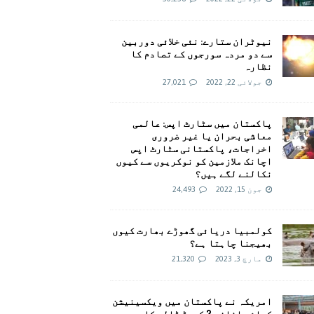
نیوٹران ستارے: نئی خلائی دوربین
سے دو مردہ سورجوں کے تصادم کا
نظارہ
جولائی 22, 2022
27,021
پاکستان میں سٹارٹ اپس: عالمی
معاشی بحران یا غیر ضروری
اخراجات، پاکستانی سٹارٹ اپس
اچانک ملازمین کو نوکریوں سے کیوں
نکالنے لگے ہیں؟
جون 15, 2022
24,493
کولمبیا دریائی گھوڑے بھارت کیوں
بھیجنا چاہتا ہے؟
مارچ 3, 2023
21,320
امريکہ نے پاکستان میں ویکسینیشن
کیلئے اضافی 2 کروڑ ڈالر کا وعدہ