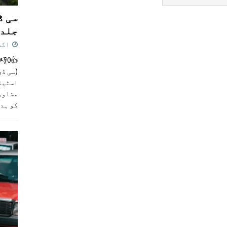
سی ڈ
جلد 
اگست 4,
(سی ڈی
اسٹیڈی
مشاور
کو ہد