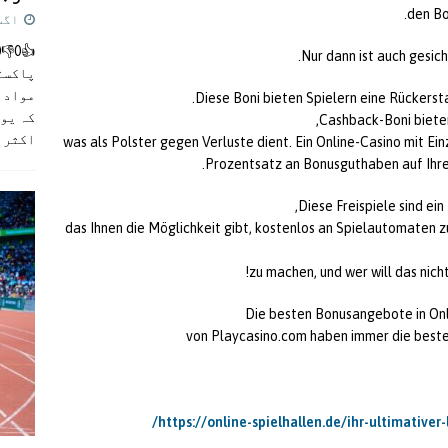
den Bo
اگست 5,
Nur dann ist auch gesi
پاکست
مواد ک
Diese Boni bieten Spielern eine Rückerst
کہ یو
Cashback-Boni bieten
اکثر
]
was als Polster gegen Verluste dient. Ein Online-Casino mit 
Prozentsatz an Bonusguthaben auf Ihre 
Diese Freispiele sind ei
das Ihnen die Möglichkeit gibt, kostenlos an Spielautomaten z
zu machen, und wer will das nicht
Die besten Bonusangebote in Onli
von Playcasino.com haben immer die besten
https://online-spielhallen.de/ihr-ultimative