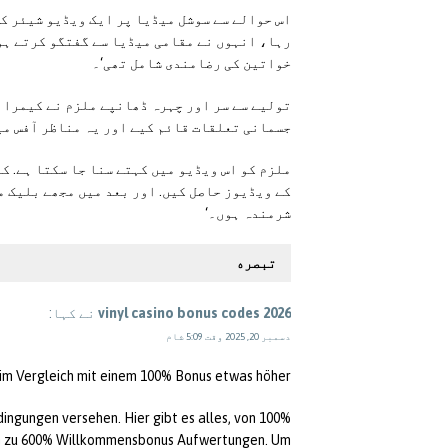
اس حوالے سے سوشل میڈیا پر ایک ویڈیو شیئر کی
رہا، انہوں نے مقامی میڈیا سے گفتگو کرتے ہوئ
خواتین کی رضامندی شامل تھی‘۔
تولیے سے سر اور چہرہ ڈھانپے ملزم نے کیمرا پ
جسمانی تعلقات قائم کیے اور یہ مناظر آفس میں
ملزم کو اس ویڈیو میں کہتے سنا جا سکتا ہے. کہ
شرمندہ ہوں۔‘
تبصره
vinyl casino bonus codes 2026
نے کہا:
دسمبر 20, 2025 وقت 5:09 شام
 im Vergleich mit einem 100% Bonus etwas höher.
ingungen versehen. Hier gibt es alles, von 100%
hin zu 600% Willkommensbonus Aufwertungen. Um