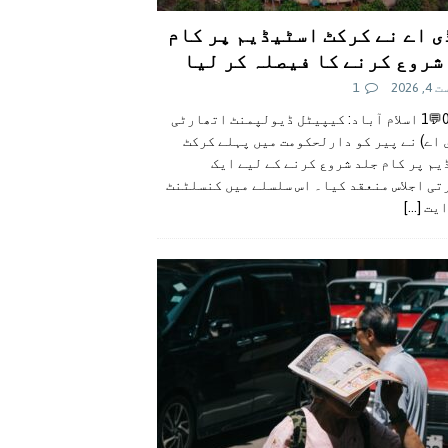
ی اے نے کرکٹ اسٹیڈیم پر کام
شروع کرنے کا فیصلہ کر لیا
 2026
1
👍0👎0💬1 اسلام آباد: کیپیٹل ڈیولپمنٹ اتھارٹی
 اے) نے پیر کو دارلحکومت میں پہلے کرکٹ
م پر کام جلد شروع کرنے کے لیے ایک
تی اجلاس منعقد کیا۔ اس سلسلے میں کنسلٹنٹ
ایت
[...]