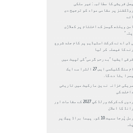
صل قریشی کا مطالبہ: غیر ملکی
وڈکشنز پر مقامی مواد کو ترجیح دی
ئے
من ویلتھ گیمز کے اختتام پر کھلاڑی
اپتہ’
 ڈی اے نے کرکٹ اسٹیڈیم پر کام جلد شروع
نے کا فیصلہ کر لیا
رقی ایشیا ‘بے رحم گرمی’ کی لپیٹ میں
سام سنگ گلیکسی ایس 27 الٹرا سے ایک
مرا ہٹا دے گا.
ریکی خزانہ نے ین مارکیٹ میں تاریخی
اخلت کی
مردوں کے کرکٹ ورلڈ کپ 2027 کے مقامات اور
انڈ کا اعلان
نرمل پُرجا سمیت 10 کوہ پیما براڈ پیک پر
پتہ