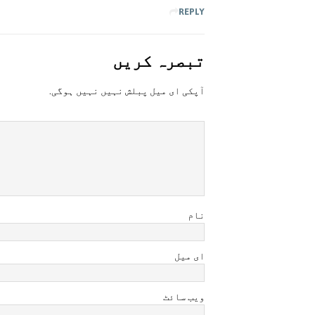
REPLY
تبصرہ کريں
آپکی ای ميل پبلش نہيں نہيں ہوگی.
نام
ای میل
ویب سائٹ