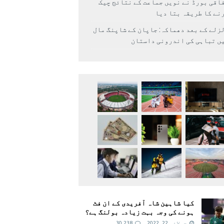
اقی بورڈ نے نویں جماعت کے نتائج چیک
نے کا طریقہ بتا دیا
زلے کے بعد دھماکہ: جاپان کے شاپنگ مال
ں تباہی کی اندرونی داستان
کیا شاہین شاہ آفریدی کے ان فٹ
ہونے کی وجہ بہت زیادہ بولنگ ہے؟
جولائی 22, 2022
30,238