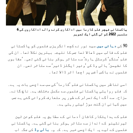
پاکستانی فیچر فلم کارما میں اداکاری کرنے والے اداکاروں کی 6
ستمبر 2022 کو لی گئی ایک تصویر
90 کی
دہائی میں
سید نور نے کچھ انگریزی فلموں کو پاکستانی
فلم کے قالب میں ڈھالا تھا جس کا نتیجہ بہترین نکلا تھا۔ ان کی
فلم ’سنگم‘ کرسٹل ہارٹ‘ سے متاثر ہوکر بنائی گئی تھی۔ ’عقابوں
کا نشیمن‘ ہالی وڈ کی ’وئیر ایگلز ڈئیر‘ سے متاثر تھی۔ ان
فلموں نے باکس آفس پر اچھا اثر ڈالا تھا۔
اسی تناظر میں پاکستانی فلم ’کارما‘ کی سب سے اچھی بات یہ ہے۔
کہ فلم روایتی پاکستانی فلموں سے مکمل مختلف ہے۔ ناچ گانے۔
مزاح۔ سے آگے ایک تھرلر کے طور پر متعارف کروائی گئی ہے جس
میں کہانی ان گنت موڑ لیتی رہتی ہے۔
فلم کے ہدایتکار کاشان آدمانی کے مطابق یہ فلم کوئن ٹین
ٹیرنٹینو کے انداز سے متاثر ہوکر بنائی گئی ہے۔ پاکستانی
فلموں کے لیے یہ ایک اچھی خبر ہے۔ کہ وہ
بالی وڈ
کی جگہ اب