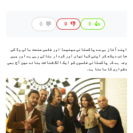
💬
0
👎
👍
0
0
اپنے آغاز ہی سے پاکستانی سینیما اور فلمی صنعت بالی وڈ کی
جانب دیکھ کر اپنی کہانیاں اور کردار بناتی رہی ہے اور یہی
وجہ ہے کہ پاکستانی فلموں کو ایک الگ شناخت بنانے میں آج بھی
دشواری کا سامنا ہے۔