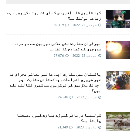
کیا شاہین شاہ آفریدی کے ان فٹ ہونے کی وجہ بہت
زیادہ بولنگ ہے؟
جولائی 22, 2022
30,319
نیوٹران ستارے: نئی خلائی دوربین سے دو مردہ
سورجوں کے تصادم کا نظارہ
جولائی 22, 2022
27,076
پاکستان میں سٹارٹ اپس: عالمی معاشی بحران یا
غیر ضروری اخراجات، پاکستانی سٹارٹ اپس
اچانک ملازمین کو نوکریوں سے کیوں نکالنے لگے
ہیں؟
جون 15, 2022
24,548
کولمبیا دریائی گھوڑے بھارت کیوں بھیجنا
چاہتا ہے؟
مارچ 3, 2023
21,349