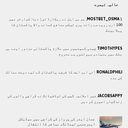
حالیہ تبصرے
MOSTBET_OSMA
1, یو بی ایل نے ریکارڈ توڑ دیا: کوارٹر میں
100 ارب روپے سے زائد پری ٹیکس منافع کمانے والا پاکستان کا
پہلا بینک
TIMOTHYPES
چينی کمپنيوں ميں ملازم پاکستانی مزدور اپنے ہی
ملک ميں بنيادی سہولتوں سے محروم
RONALDPHILI
آئی ایم ایف کا قرض، پاکستان کے لیے دوست ممالک
کی مدد
JACOBSAPPY
غیر اعلانیہ گیس کی لوڈشیڈنگ نے کراچی والوں کی
زندگیاں اجیرن کر دیں
عمان ایئر کی پرواز کی کراچی میں میڈیکل
ایمرجنسی لینڈنگ، مسافر کا انتقال