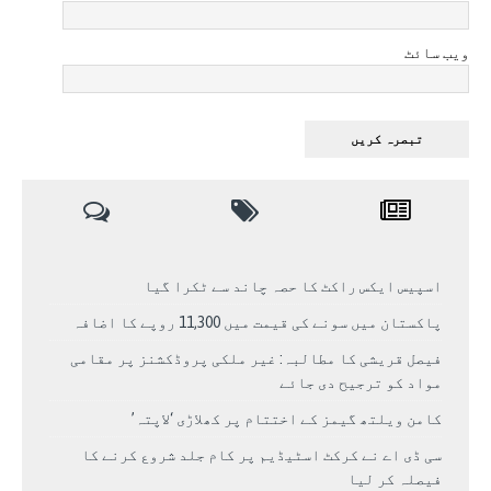
ویب سائٹ
اسپیس ایکس راکٹ کا حصہ چاند سے ٹکرا گیا
پاکستان میں سونے کی قیمت میں 11,300 روپے کا اضافہ
فیصل قریشی کا مطالبہ: غیر ملکی پروڈکشنز پر مقامی
مواد کو ترجیح دی جائے
کامن ویلتھ گیمز کے اختتام پر کھلاڑی ‘لاپتہ’
سی ڈی اے نے کرکٹ اسٹیڈیم پر کام جلد شروع کرنے کا
فیصلہ کر لیا