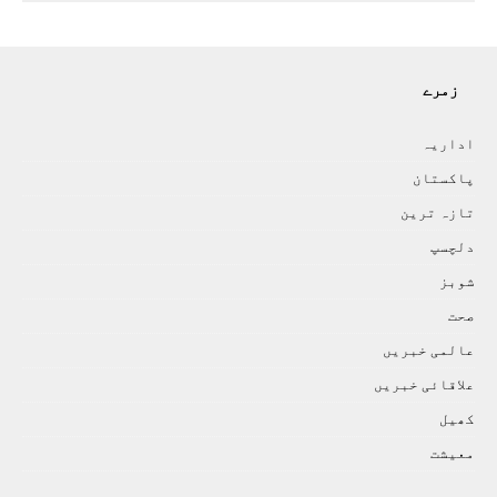
زمرے
اداريہ
پاکستان
تازہ ترين
دلچسپ
شوبز
صحت
عالمی خبريں
علاقائی خبريں
کھيل
معيشت