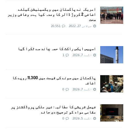
امريکہ نے پاکستان میں ویکسینیشن کیلئے
اضافی 2 کروڑ ڈالر کا وعدہ کیا ہے، وفاقی وزیر
صحت
جولائی 27, 2022
20,551
اسپیس ایکس راکٹ کا حصہ چاند سے ٹکرا گیا
اگست 7, 2026
1
پاکستان میں سونے کی قیمت میں 11,300 روپے کا
اضافہ
اگست 7, 2026
0
فیصل قریشی کا مطالبہ: غیر ملکی پروڈکشنز پر
مقامی مواد کو ترجیح دی جائے
اگست 5, 2026
0