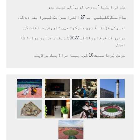
مشرقی ایشیا ‘بے رحم گرمی’ کی لپیٹ میں
سام سنگ گلیکسی ایس 27 الٹرا سے ایک کیمرا ہٹا دے گا.
امریکی خزانہ نے ین مارکیٹ میں تاریخی مداخلت کی
مردوں کے کرکٹ ورلڈ کپ 2027 کے مقامات اور برانڈ کا
اعلان
نرمل پُرجا سمیت 10 کوہ پیما براڈ پیک پر لاپتہ