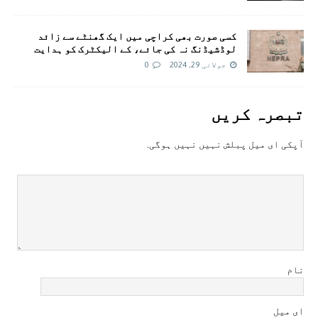
کسی صورت بھی کراچی میں ایک گھنٹے سے زائد
لوڈشیڈنگ نہ کی جائے، کے الیکٹرک کو ہدایت
جولائی 29, 2024
0
تبصرہ کريں
آپکی ای ميل پبلش نہيں نہيں ہوگی.
نام
ای میل