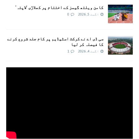
کامن ویلتھ گیمز کے اختتام پر کھلاڑی ‘لاپتہ’
اگست 5, 2026
0
سی ڈی اے نے کرکٹ اسٹیڈیم پر کام جلد شروع کرنے
کا فیصلہ کر لیا
اگست 4, 2026
1