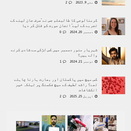
مئی 9, 2023
2
کرمنالوجی کا طالبعلم جس نے ’صرف جان لینے کے
تجربے کے لیے‘ انجان عورت کو قتل کر دیا
دسمبر 20, 2024
0
شہریار منور دسمبر میں کس لڑکی سے شادی کرنے
والے ہیں؟
نومبر 21, 2024
1
کس میچ میں پاکستان اور بھارت ہارنا چاہتے
تھے؟ راشد لطیف کے میچ فکسنگ پر تہلکہ خیر
انکشافات
اپریل 25, 2025
2