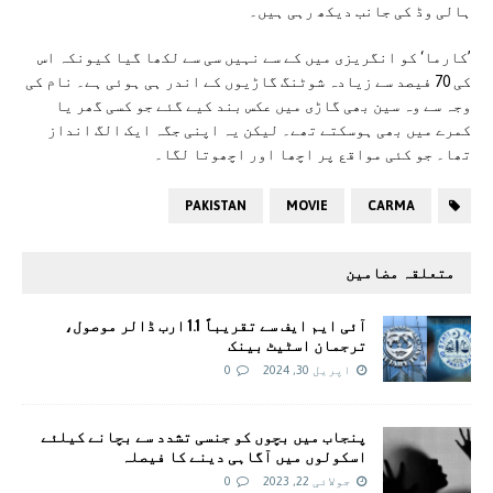
ہالی وڈ کی جانب دیکھ رہی ہیں۔
’کارما‘ کو انگریزی میں کے سے نہیں سی سے لکھا گیا کیونکہ اس
کی 70 فیصد سے زیادہ شوٹنگ گاڑیوں کے اندر ہی ہوئی ہے۔ نام کی
وجہ سے وہ سین بھی گاڑی میں عکس بند کیے گئے جو کسی گھر یا
کمرے میں بھی ہوسکتے تھے۔ لیکن یہ اپنی جگہ ایک الگ انداز
تھا۔ جو کئی مواقع پر اچھا اور اچھوتا لگا۔
PAKISTAN
MOVIE
CARMA
متعلقہ مضامین
آئی ایم ایف سے تقریباً 1.1 ارب ڈالر موصول،
ترجمان اسٹیٹ بینک
اپریل 30, 2024
0
پنجاب میں بچوں کو جنسی تشدد سے بچانے کیلئے
اسکولوں میں آگاہی دینے کا فیصلہ
جولائی 22, 2023
0