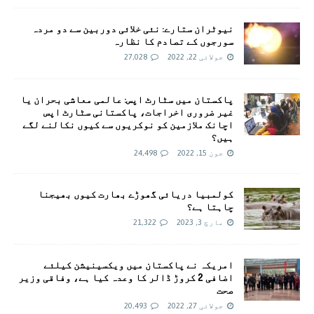
نیوٹران ستارے: نئی خلائی دوربین سے دو مردہ
سورجوں کے تصادم کا نظارہ
جولائی 22, 2022
27,028
پاکستان میں سٹارٹ اپس: عالمی معاشی بحران یا
غیر ضروری اخراجات، پاکستانی سٹارٹ اپس
اچانک ملازمین کو نوکریوں سے کیوں نکالنے لگے
ہیں؟
جون 15, 2022
24,498
کولمبیا دریائی گھوڑے بھارت کیوں بھیجنا
چاہتا ہے؟
مارچ 3, 2023
21,322
امريکہ نے پاکستان میں ویکسینیشن کیلئے
اضافی 2 کروڑ ڈالر کا وعدہ کیا ہے، وفاقی وزیر
صحت
جولائی 27, 2022
20,493