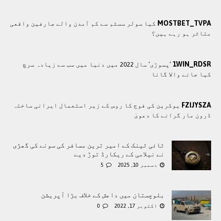
MOSTBET_TVPA
کیا سولر سسٹم سے کم آمدن والے صارفین واقعی
متاثر ہو رہے ہیں؟
1WIN_RDSR
’پسوڑی‘ سال 2022 میں دنیا میں سب سے زیادہ سرچ
کیا جانے والا گانا
FZIJYSZA
یوکرین کی فوج کا روس کے زیر استعمال ایرانی ساختہ
ڈرون مار گرانے کا دعویٰ
ٹائی ٹینک کے امیر ترین مسافر کی سونے کی گھڑی
نے نیلامی کے ریکارڈ توڑ دیے
دسمبر 10, 2025
5
بلوچستان میں داعش کے خلاف بڑا آپریشن
اکتوبر 17, 2022
0