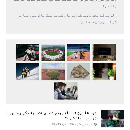
بتا دیا
زلزلے کے بعد دھماکہ: جاپان کے شاپنگ مال میں تباہی
کی اندرونی داستان
کیا شاہین شاہ آفریدی کے ان فٹ ہونے کی وجہ بہت
زیادہ بولنگ ہے؟
جولائی 22, 2022
30,249