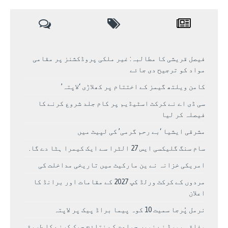
فیصل قریشی کا مطالبہ: غیر ملکی پروڈکشنز پر مقامی
مواد کو ترجیح دی جائے
کامن ویلتھ گیمز کے اختتام پر کھلاڑی ‘لاپتہ’
سی ڈی اے نے کرکٹ اسٹیڈیم پر کام جلد شروع کرنے کا
فیصلہ کر لیا
مشرقی ایشیا ‘بے رحم گرمی’ کی لپیٹ میں
سام سنگ گلیکسی ایس 27 الٹرا سے ایک کیمرا ہٹا دے گا.
امریکی خزانہ نے ین مارکیٹ میں تاریخی مداخلت کی
مردوں کے کرکٹ ورلڈ کپ 2027 کے مقامات اور برانڈ کا
اعلان
نرمل پُرجا سمیت 10 کوہ پیما براڈ پیک پر لاپتہ
وفاقی بورڈ نے نویں جماعت کے نتائج چیک کرنے کا طریقہ