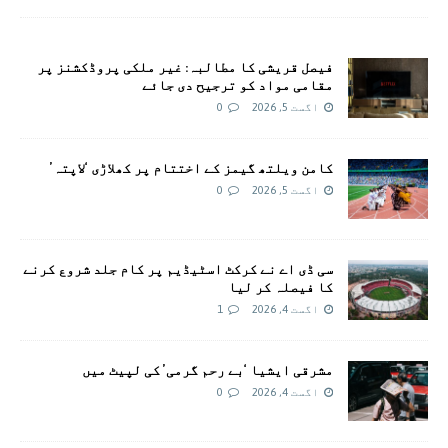
فیصل قریشی کا مطالبہ: غیر ملکی پروڈکشنز پر
مقامی مواد کو ترجیح دی جائے
اگست 5, 2026
0
کامن ویلتھ گیمز کے اختتام پر کھلاڑی ‘لاپتہ’
اگست 5, 2026
0
سی ڈی اے نے کرکٹ اسٹیڈیم پر کام جلد شروع کرنے
کا فیصلہ کر لیا
اگست 4, 2026
1
مشرقی ایشیا ‘بے رحم گرمی’ کی لپیٹ میں
اگست 4, 2026
0