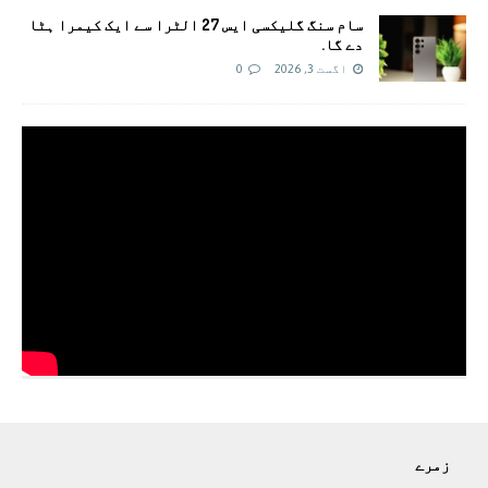
سام سنگ گلیکسی ایس 27 الٹرا سے ایک کیمرا ہٹا
دے گا.
اگست 3, 2026
0
زمرے