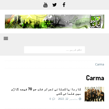
Carma
Carma
کارما: پاکستانی تھرلر فلم جو 70 فیصد گاڑی
میں فلمائی گئی
ستمبر 12, 2022
0