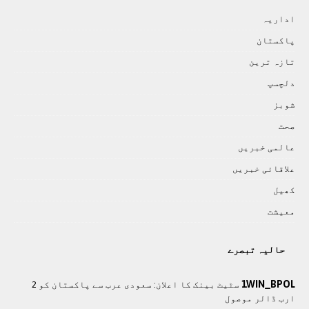
اداريہ
پاکستان
تازہ ترين
دلچسپ
شوبز
صحت
عالمی خبريں
علاقائی خبريں
کھيل
معيشت
حالیہ تبصرے
1WIN_BPOL
سٹیٹ بینک کا اعلان: سعودی عرب سے پاکستان کو 2
ارب ڈالر موصول