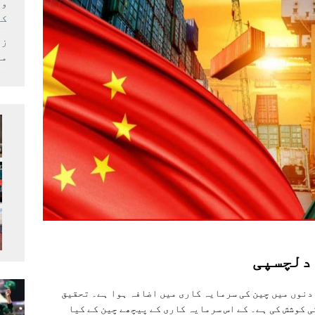
وف
کر
زل
می
 دلچسپی
دنوں ميں چين کی سرمايہ کاری ميں اضافہ ہوا ہے۔ تحقيق
ی کوشش کی ہے۔ کے اس سرمايہ کاری کے پيچھے چين کے کيا