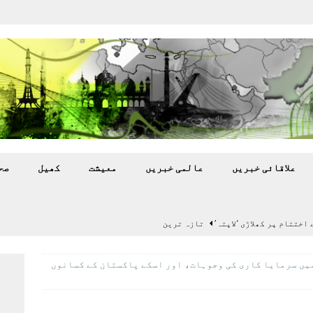
علاقائی خبريں
عالمی خبريں
معيشت
کھيل
صح
اختتام پر کھلاڑی ‘لاپتہ’
تازہ ترين
سٹیڈیم پر کام جلد شروع کرنے کا فیصلہ کر لیا
پاکستان
میں سرمایا کاری کی وجوہات، اور اسکے پاکستان کے کسانوں
 گرمی’ کی لپیٹ میں
تازہ ترين
گا.
تازہ ترين