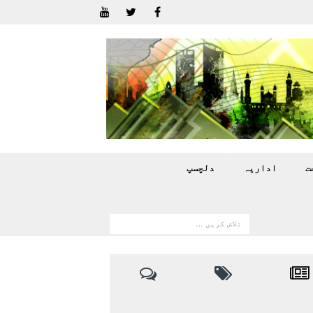
ت
اداريہ
دلچسپ