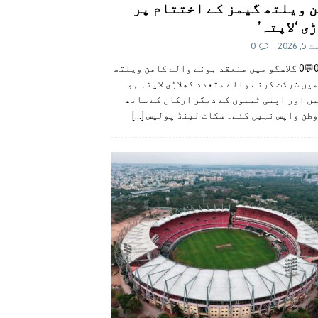
 ویلتھ گیمز کے اختتام پر
ی ‘لاپتہ’
 2026
0
👍0👎0💬0 گلاسگو میں منعقد ہونے والے کامن ویلتھ
یں شرکت کرنے والے متعدد کھلاڑی لاپتہ ہو
ں اور اپنی ٹیموں کے دیگر ارکان کے ساتھ
وطن واپس نہیں گئے۔ سکاٹ لینڈ پولیس
[...]