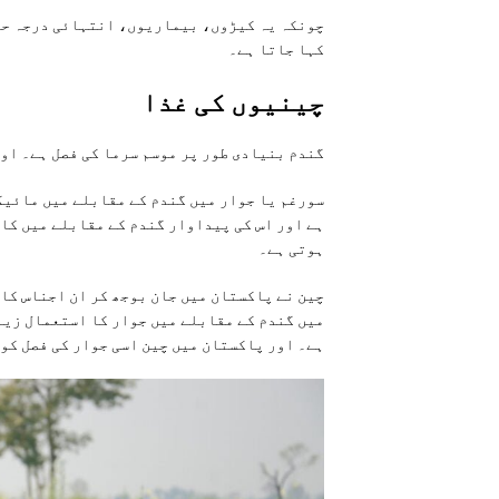
چونکہ یہ کیڑوں، بیماریوں، انتہائی درجہ حرا
کہا جاتا ہے۔
چینيوں کی غذا
گندم بنیادی طور پر موسم سرما کی فصل ہے۔ او
سورغم یا جوار میں گندم کے مقابلے میں مائیک
ہے اور اس کی پیداوار گندم کے مقابلے میں کاف
ہوتی ہے۔
چين نے پاکستان ميں جان بوجھ کر ان اجناس کا 
ميں گندم کے مقابلے ميں جوار کا استعمال زيا
ہے۔ اور پاکستان ميں چين اسی جوار کی فصل کو