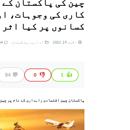
چین کی پاکستان کے 
[ اگست 5, 2026 ]
فیصل قریشی کا مطال
کاری کی وجوہات، او
پاکستان
کسانوں پر کيا اثرا
اگست 19, 2022
اداريہ
,
پاکستان
84
💬
84
👎
👍
0
1
پاکستان چين اقتصادی راہداری کے نام پر چين