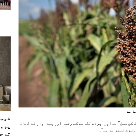
ا ہے
فیصل
 کی فصل” ہے اور "پودے لگانے کے رقبہ اور پیداوار کے لحاظ
پروڈ
وسرے نمبر پر ہے”۔
ترجی