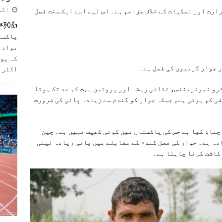
اگست 5,
رت اور نمکیات کے خلاف مزاحم ہے۔ اس لیے اسے ایک سخت فصل
پاکست
مواد ک
کہ یو
ر جوار گرمیوں کی فصل ہے۔
اکثر
]
رو نیوٹرینٹس، غذائی ریشہ اور پروٹین بہت کم حد تک ہوتا
ی کم ہوتی ہے، جبکہ جوار کو گندم سے زیادہ پانی کی ضرورت
چناؤ کيا ہے جس کی پاکستان ميں کوئی کھپت نہيں ہے۔ چين
دہ ہے۔ جوار کی فصل گندم کے مقابلے ميں پانی زيادہ ليتی
 کاشت کرنا چاہتا ہے۔