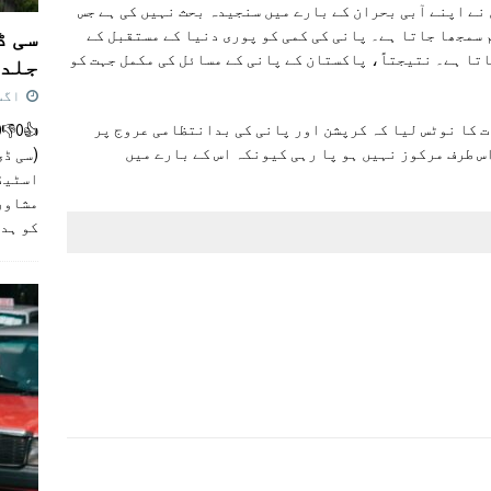
نے اپنے آبی بحران کے بارے میں سنجیدہ بحث نہیں کی ہے جس
سی ڈ
 سمجھا جاتا ہے۔ پانی کی کمی کو پوری دنیا کے مستقبل کے
تا ہے۔ نتیجتاً، پاکستان کے پانی کے مسائل کی مکمل جہت کو
جلد 
اگست 4,
 کا نوٹس لیا کہ کرپشن اور پانی کی بدانتظامی عروج پر
س طرف مرکوز نہیں ہو پا رہی کیونکہ اس کے بارے میں
(سی ڈی
اسٹیڈی
مشاور
کو ہد