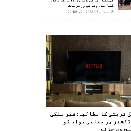
کیا ہے، وفاقی وزیر صحت
جولائی 27, 2022
20,483
 قریشی کا مطالبہ: غیر ملکی
کشنز پر مقامی مواد کو
ح دی جائے