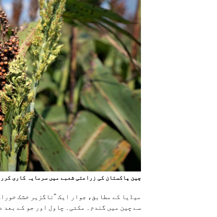
چين پاکستان کی زراعتی شعبے ميں سرمايہ کاری کررہ
میڈیا کے مطابق، جوار ایک "ناگزیر خشک خوراک
سے چین میں گندم۔ مکئی۔ چاول اور جو کے بعد د