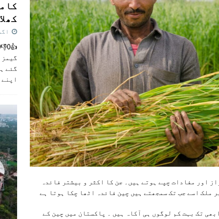
کامن
کھلاڑ
اگست 5,
گیمز م
گئے ہی
اپنے 
از اور مفادات چپے ہوتے ہیں۔ جن کا اکثر و بیشتر فائدہ
ر ملک اسے جب تک سمجھتے ہیں چین فائدہ اٹھا چکا ہوتا ہے
بھی تک بہت کم لوگوں ہی آکاہ ہيں ۔ پاکستان میں چین کے