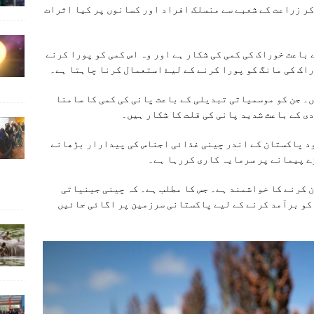
کر زراعت کے شعبے سے منسلک افراد اور کسانوں پر کيا اثرات
باعث خوراک کی کمی کی شکار ہے اور وہ اس کمی کو پورا کرنے
راک کی مانگ کو پورا کرنے کے ليۓ استعمال کرنا چاہتا ہے۔
ں۔ جن کو موسمياتی تبديلی کے باعث پانی کی کمی کا سامنا
ی کے باعث شدید پانی کی قلت کا شکار ہيں۔
ود پاکستان کے اندر چينی غذائی اجناس کی پيدارار بڑھانے
ڑے پيمانے پر سرمايہ کاری کررہا ہے۔
 کرنے کا خواشمند ہے۔ جس کا مطلب ہے۔ کہ چینی جینیاتی
 کو برآمد کرنے کے لیے پاکستانی سرزمین پر اگائی جائیں