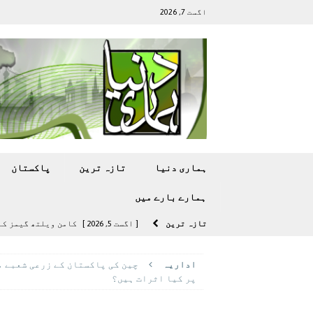
اگست 7, 2026
ہماری دنیا
تازہ ترين
پاکستان
ہمارے بارے ميں
تازہ ترين
[ اگست 5, 2026 ]
کامن ویلتھ گیمز کے 
[ اگست 4, 2026 ]
سی ڈی اے نے کرکٹ ا
اداريہ
چین کی پاکستان کے زرعی شعبے 
[ اگست 4, 2026 ]
مشرقی ایشیا ‘بے رحم
پر کيا اثرات ہيں؟
[ اگست 3, 2026 ]
سام سنگ گلیکسی ایس 27 الٹرا سے ایک کیمرا ہٹا دے 