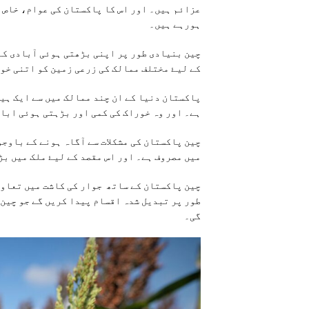
عزائم ہيں۔ اور اس کا پاکستان کی عوام، خاص 
ہورہے ہيں۔
چین بنیادی طور پر اپنی بڑھتی ہوئی آبادی کے 
کے ليۓ مختلف ممالک کی زرعی زمين کو اتنی خو
پاکستان دنيا کے ان چند ممالک میں سے ايک ہي
ہے۔ اور وہ خوراک کی کمی اور بڑہتی ہوئی اباد
چین پاکستان کی مشکلات سے آگاہ ہونے کے باوج
ميں مصروف ہے۔ اور اس مقصد کے ليۓ ملک ميں ب
چین پاکستان کے ساتھ جوار کی کاشت میں تعاون
طور پر تبدیل شدہ اقسام پیدا کریں گے جو چین
گی۔