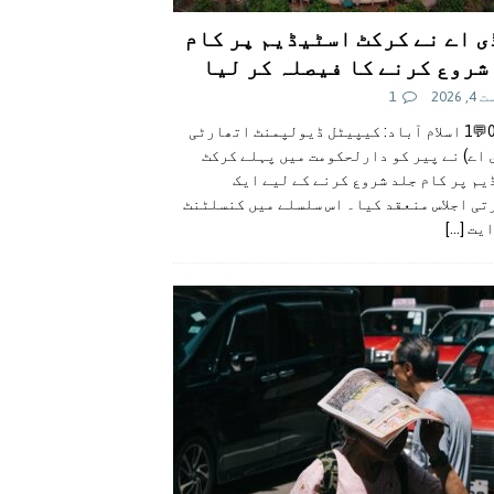
ی اے نے کرکٹ اسٹیڈیم پر کام
شروع کرنے کا فیصلہ کر لیا
 2026
1
👍0👎0💬1 اسلام آباد: کیپیٹل ڈیولپمنٹ اتھارٹی
 اے) نے پیر کو دارلحکومت میں پہلے کرکٹ
م پر کام جلد شروع کرنے کے لیے ایک
تی اجلاس منعقد کیا۔ اس سلسلے میں کنسلٹنٹ
ایت
[...]