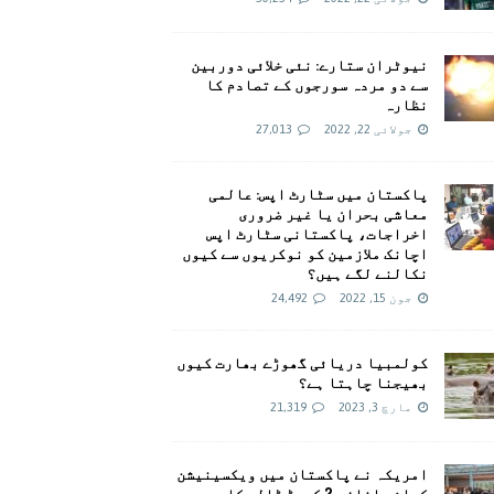
نیوٹران ستارے: نئی خلائی دوربین
سے دو مردہ سورجوں کے تصادم کا
نظارہ
جولائی 22, 2022
27,013
پاکستان میں سٹارٹ اپس: عالمی
معاشی بحران یا غیر ضروری
اخراجات، پاکستانی سٹارٹ اپس
اچانک ملازمین کو نوکریوں سے کیوں
نکالنے لگے ہیں؟
جون 15, 2022
24,492
کولمبیا دریائی گھوڑے بھارت کیوں
بھیجنا چاہتا ہے؟
مارچ 3, 2023
21,319
امريکہ نے پاکستان میں ویکسینیشن
کیلئے اضافی 2 کروڑ ڈالر کا وعدہ