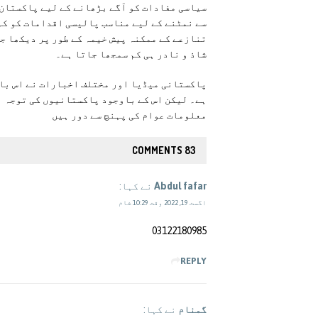
سیاسی مفادات کو آگے بڑھانے کے لیے پاکستان 
سے نمٹنے کے لیے مناسب پالیسی اقدامات کو کم
تنازعے کے ممکنہ پیش خیمہ کے طور پر دیکھا جا
شاذ و نادر ہی کم سمجھا جاتا ہے۔
پاکستانی میڈیا اور مختلف اخبارات نے اس بات
ہے۔ لیکن اس کے باوجود پاکستانیوں کی توجہ ا
معلومات عوام کی پہنچ سے دور ہیں
83 COMMENTS
Abdul fafar
نے کہا:
اگست 19, 2022 وقت 10:29 شام
03122180985
REPLY
گمنام
نے کہا: