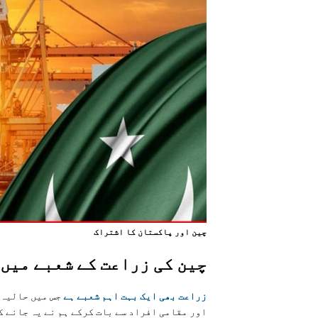
چين اور پاکستان کا اشتراک
چين کی زراعت کے شعبے ميں
زراعت بھی ايک بہت اہم شعبے ہے
جس ميں حاليہ 
اور مقامی افراد سے بات کرکے ہم نے یہ جانے ک