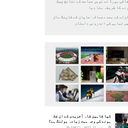
اقی بورڈ نے نویں جماعت کے نتائج چیک
نے کا طریقہ بتا دیا
زلے کے بعد دھماکہ: جاپان کے شاپنگ مال
ں تباہی کی اندرونی داستان
کیا شاہین شاہ آفریدی کے ان فٹ
ہونے کی وجہ بہت زیادہ بولنگ ہے؟
جولائی 22, 2022
30,234