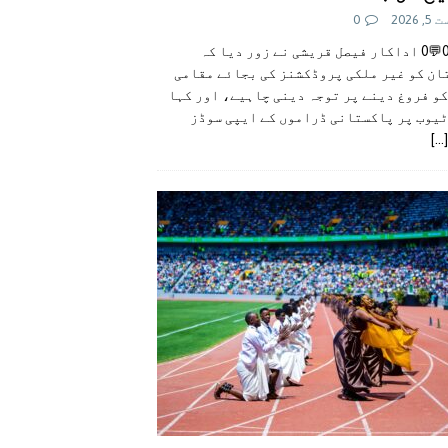
 2026
0
👍0👎0💬0 اداکار فیصل قریشی نے زور دیا کہ
ان کو غیر ملکی پروڈکشنز کی بجائے مقامی
و فروغ دینے پر توجہ دینی چاہیے، اور کہا
ٹیوب پر پاکستانی ڈراموں کے ایپی سوڈز
[...