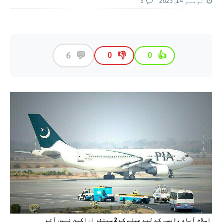
نومبر 14, 2023
6
💬
6
👎
👍
0
0
اسلام آباد واپسی کے لیے عملے کے 2 سینئر اراکین نہیں آئے