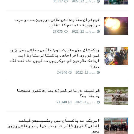
جولائی 22, 2022
30,317
نیوٹران ستارے: نئی خلائی دوربین سے دو مردہ
سورجوں کے تصادم کا نظارہ
جولائی 22, 2022
27,075
پاکستان میں سٹارٹ اپس: عالمی معاشی بحران یا
غیر ضروری اخراجات، پاکستانی سٹارٹ اپس
اچانک ملازمین کو نوکریوں سے کیوں نکالنے لگے
ہیں؟
جون 15, 2022
24,546
کولمبیا دریائی گھوڑے بھارت کیوں بھیجنا
چاہتا ہے؟
مارچ 3, 2023
21,348
امريکہ نے پاکستان میں ویکسینیشن کیلئے
اضافی 2 کروڑ ڈالر کا وعدہ کیا ہے، وفاقی وزیر
صحت