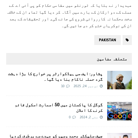
عہدیدار نے بتایا کہ ٹورنٹو میں مقامی حکام کو پی آئی اے. کے
عملے کے دو ارکان کے بارے میں آگاہ کر دیا گیا تھا، ان کے خلاف.
سخت محکمانہ کارروائی شروع کی جائے گی، اور تحقیقات کے بعد
ان کی نوکریاں ختم کر دی جائیں گی۔
PAKISTAN
متعلقہ مضامین
پشاور: ایف سی ہیڈکوارٹر پر خوارج کا بڑا دہشت
گرد حملہ ناکام بنا دیا گیا۔
نومبر 24, 2025
10
گوگل کا پاکستان میں 50 اسمارٹ اسکول قائم
کرنے کا اعلان
مئی 2, 2024
0
چیف سلیکٹر محمد وسیم کو عہدے سے برطرف کردیا