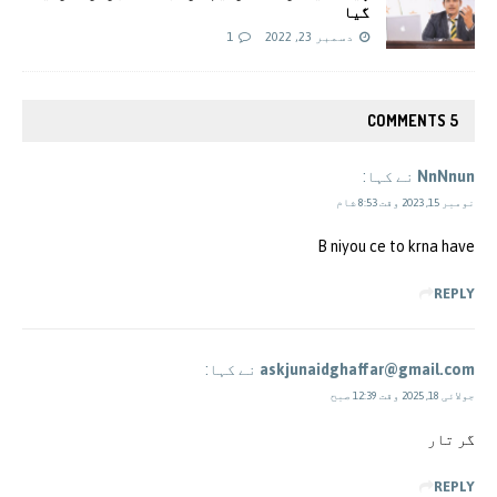
گیا
دسمبر 23, 2022
1
5 COMMENTS
NnNnun
نے کہا:
نومبر 15, 2023 وقت 8:53 شام
B niyou ce to krna have
REPLY
askjunaidghaffar@gmail.com
نے کہا:
جولائی 18, 2025 وقت 12:39 صبح
گر تار
REPLY