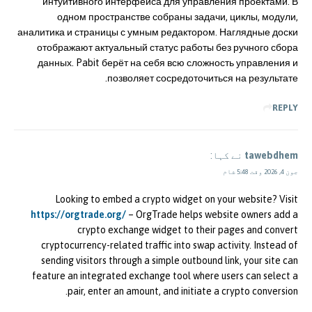
интуитивного интерфейса для управления проектами. В
одном пространстве собраны задачи, циклы, модули,
аналитика и страницы с умным редактором. Наглядные доски
отображают актуальный статус работы без ручного сбора
данных. Pabit берёт на себя всю сложность управления и
позволяет сосредоточиться на результате.
REPLY
tawebdhem
نے کہا:
جون 4, 2026 وقت 5:48 شام
Looking to embed a crypto widget on your website? Visit
https://orgtrade.org/
– OrgTrade helps website owners add a
crypto exchange widget to their pages and convert
cryptocurrency-related traffic into swap activity. Instead of
sending visitors through a simple outbound link, your site can
feature an integrated exchange tool where users can select a
pair, enter an amount, and initiate a crypto conversion.