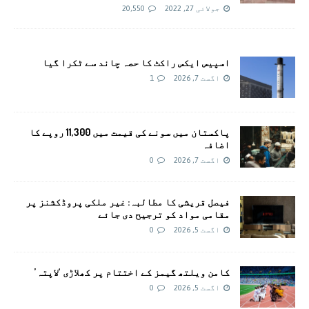
جولائی 27, 2022
20,550
اسپیس ایکس راکٹ کا حصہ چاند سے ٹکرا گیا
اگست 7, 2026
1
پاکستان میں سونے کی قیمت میں 11,300 روپے کا
اضافہ
اگست 7, 2026
0
فیصل قریشی کا مطالبہ: غیر ملکی پروڈکشنز پر
مقامی مواد کو ترجیح دی جائے
اگست 5, 2026
0
کامن ویلتھ گیمز کے اختتام پر کھلاڑی ‘لاپتہ’
اگست 5, 2026
0