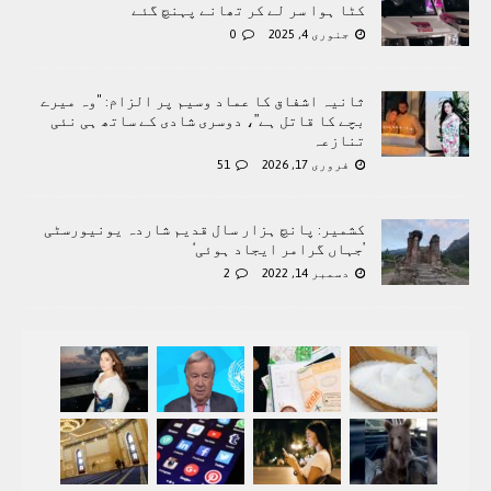
کٹا ہوا سر لے کر تھانے پہنچ گئے
جنوری 4, 2025
0
ثانیہ اشفاق کا عماد وسیم پر الزام: "وہ میرے
بچے کا قاتل ہے”، دوسری شادی کے ساتھ ہی نئی
تنازعہ
فروری 17, 2026
51
کشمیر: پانچ ہزار سال قدیم شاردہ یونیورسٹی
’جہاں گرامر ایجاد ہوئی‘
دسمبر 14, 2022
2