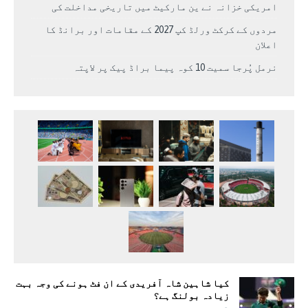
امریکی خزانہ نے ین مارکیٹ میں تاریخی مداخلت کی
مردوں کے کرکٹ ورلڈ کپ 2027 کے مقامات اور برانڈ کا
اعلان
نرمل پُرجا سمیت 10 کوہ پیما براڈ پیک پر لاپتہ
کیا شاہین شاہ آفریدی کے ان فٹ ہونے کی وجہ بہت
زیادہ بولنگ ہے؟