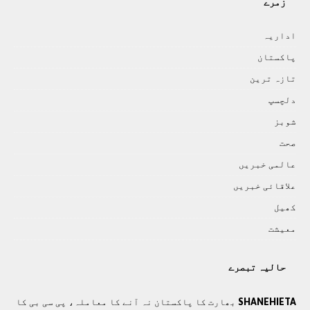
زمرے
اداريہ
پاکستان
تازہ ترين
دلچسپ
شوبز
صحت
عالمی خبريں
علاقائی خبريں
کھيل
معيشت
حالیہ تبصرے
SHANEHIETA
بھارت کا پاکستان نہ آنے کا معاملہ، پی سی بی کا