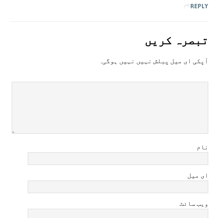
REPLY
تبصرہ کريں
آپکی ای ميل پبلش نہيں نہيں ہوگی.
نام
ای میل
ویب سائٹ