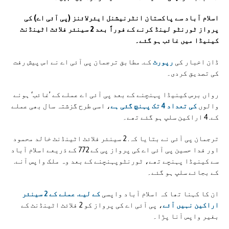
اسلام آباد سے پاکستان انٹرنیشنل ایئرلائنز (پی آئی اے) کی
پرواز ٹورنٹو لینڈ کرنے کے فوراً بعد 2 سینئر فلائٹ اٹینڈنٹ
کینیڈا میں غائب ہو گئے۔
ڈان اخبار کی
رپورٹ
کے. مطابق ترجمان پی آئی اے نے اس پیش رفت
کی تصدیق کردی۔
رواں برس کینیڈا پہنچنے کے بعد پی آئی اے عملے کے ’غائب‘ ہونے
والوں
کی تعداد 4 تک پہنچ گئی ہے
، اسی طرح گزشتہ سال بھی عملے
کے. 4 اراکین سلپ ہو گئے تھے۔
ترجمان پی آئی نے بتایا کہ. 2 سینئر فلائٹ اٹینڈنٹ خالد محمود
اور فدا حسین پی آئی اے کی پرواز پی کے 772 کے ذریعے اسلام آباد
سے کینیڈا پہنچے تھے، ٹورنٹوپہنچنے کے بعد وہ ملک واپس آنے.
کے بجائے سلپ ہو گئے۔
ان کا کہنا تھا کہ اسلام آباد واپسی
کے لیے. عملے کے 2 سینئر
اراکین نہیں آئے
، پی آئی اے کی پرواز کو 2 فلائٹ اٹینڈنٹ کے
بغیر واپس آنا پڑا۔