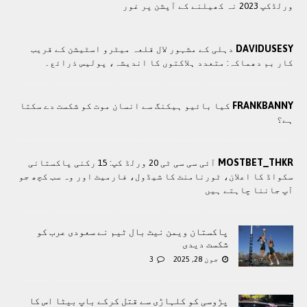
ورلڈکپ 2023 نہ کھیلنے کے آپشن پر غور
DAVIDUSESY
دہلی کے مشہور لال قلعہ میٹرو اسٹیشن کے قریب
کار بم دھماکہ: متعدد ہلاکتوں کا انديشہ، پولیس ذرائع۔
FRANKBANNY
کیا بائیو ہیکنگ سے انسان موت کو شکست دے سکتا
ہے؟
MOSTBET_THKR
آئی سی سی ٹی 20 ورلڈ کپ: 15 رکنی پاکستانی
سکواڈ کا اعلان، ٹورنامنٹ کا شیڈول، فارمیٹ اور وہ سب کچھ جو
آپ جاننا چاہتے ہیں
پاکستان ویمن نیٹ بال ٹیم نے سعودی عرب کو
شکست دیدی
جون 28, 2025
3
پڑوسی کو کلہاڑی سے قتل کرکے باپ بیٹا اس کا