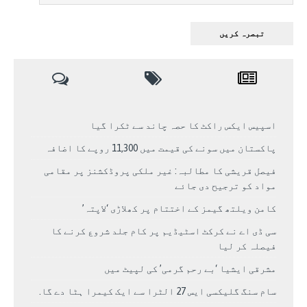
اسپیس ایکس راکٹ کا حصہ چاند سے ٹکرا گیا
پاکستان میں سونے کی قیمت میں 11,300 روپے کا اضافہ
فیصل قریشی کا مطالبہ: غیر ملکی پروڈکشنز پر مقامی
مواد کو ترجیح دی جائے
کامن ویلتھ گیمز کے اختتام پر کھلاڑی ‘لاپتہ’
سی ڈی اے نے کرکٹ اسٹیڈیم پر کام جلد شروع کرنے کا
فیصلہ کر لیا
مشرقی ایشیا ‘بے رحم گرمی’ کی لپیٹ میں
سام سنگ گلیکسی ایس 27 الٹرا سے ایک کیمرا ہٹا دے گا.