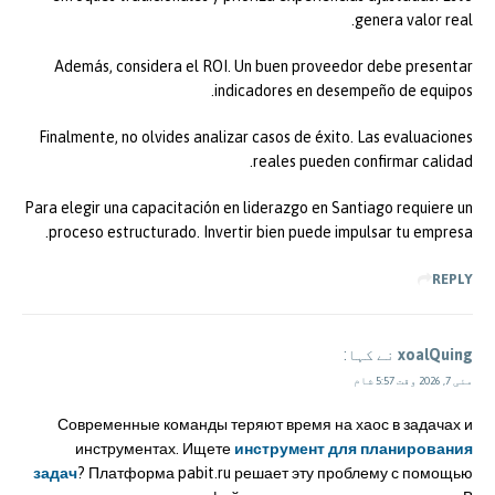
genera valor real.
Además, considera el ROI. Un buen proveedor debe presentar
indicadores en desempeño de equipos.
Finalmente, no olvides analizar casos de éxito. Las evaluaciones
reales pueden confirmar calidad.
Para elegir una capacitación en liderazgo en Santiago requiere un
proceso estructurado. Invertir bien puede impulsar tu empresa.
REPLY
xoalQuing
نے کہا:
مئی 7, 2026 وقت 5:57 شام
Современные команды теряют время на хаос в задачах и
инструментах. Ищете
инструмент для планирования
задач
? Платформа pabit.ru решает эту проблему с помощью