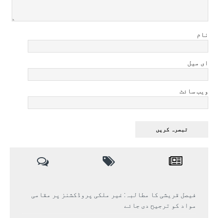
نام
ای میل
ویب سائٹ
فیصل قریشی کا مطالبہ: غیر ملکی پروڈکشنز پر مقامی
مواد کو ترجیح دی جائے