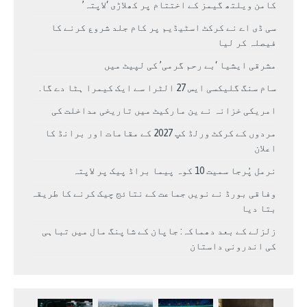
کامن ویلتھ گیمز کے اختتام پر کھلاڑی ‘لاپتہ’
سی ڈی اے نے کرکٹ اسٹیڈیم پر کام جلد شروع کرنے کا
فیصلہ کر لیا
مشرقی ایشیا ‘بے رحم گرمی’ کی لپیٹ میں
سام سنگ گلیکسی ایس 27 الٹرا سے ایک کیمرا ہٹا دے گا.
امریکی خزانہ نے ین مارکیٹ میں تاریخی مداخلت کی
مردوں کے کرکٹ ورلڈ کپ 2027 کے مقامات اور برانڈ کا
اعلان
نرمل پُرجا سمیت 10 کوہ پیما براڈ پیک پر لاپتہ
وفاقی بورڈ نے نویں جماعت کے نتائج چیک کرنے کا طریقہ
بتا دیا
زلزلے کے بعد دھماکہ: جاپان کے شاپنگ مال میں تباہی
کی اندرونی داستان