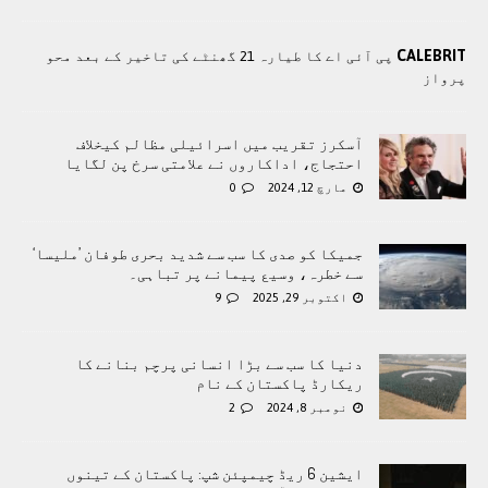
CALEBRIT
پی آئی اے کا طیارہ 21 گھنٹے کی تاخیر کے بعد محو
پرواز
آسکرز تقریب میں اسرائیلی مظالم کیخلاف
احتجاج، اداکاروں نے علامتی سرخ پن لگایا
مارچ 12, 2024
0
جمیکا کو صدی کا سب سے شدید بحری طوفان ’ملیسا‘
سے خطرہ، وسیع پیمانے پر تباہی۔
اکتوبر 29, 2025
9
دنیا کا سب سے بڑا انسانی پرچم بنانے کا
ریکارڈ پاکستان کے نام
نومبر 8, 2024
2
ایشین 6 ریڈ چیمپئن شپ: پاکستان کے تینوں