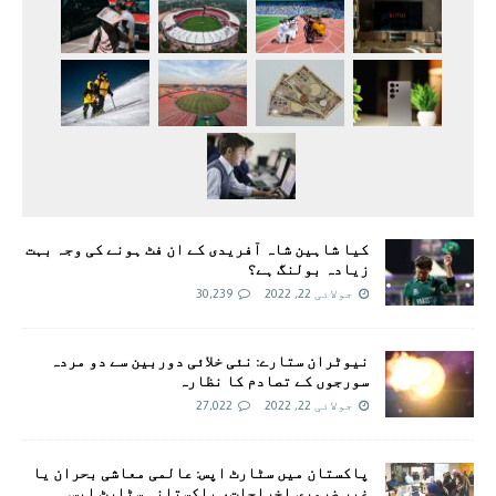
کیا شاہین شاہ آفریدی کے ان فٹ ہونے کی وجہ بہت
زیادہ بولنگ ہے؟
جولائی 22, 2022
30,239
نیوٹران ستارے: نئی خلائی دوربین سے دو مردہ
سورجوں کے تصادم کا نظارہ
جولائی 22, 2022
27,022
پاکستان میں سٹارٹ اپس: عالمی معاشی بحران یا
غیر ضروری اخراجات، پاکستانی سٹارٹ اپس