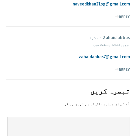
naveedkhan21pg@gmail.com
REPLY
Zahaid abbas
نے کہا:
فروری 8, 2023 وقت 2:23 صبح
zahaidabbas7@gmail.com
REPLY
تبصرہ کريں
آپکی ای ميل پبلش نہيں نہيں ہوگی.