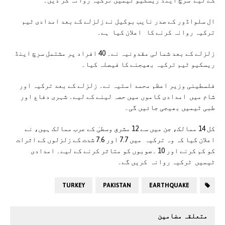
ال سلواڈور کے صدر نایب بوکیل نے زلزلے کے بعد امدادی ٹیم
ترکیہ روانہ کرنے کا اعلان کیا ہے۔
زلزلے کے بعد شمالی مقدونیہ نے۔ 40 افراد پر مشتمل سرچ اینڈ
ریسکیو ٹیم ترکیہ بھیجنے کا فیصلہ کیا۔
فلسطینی وزیر اعظم محمد استیہ نے۔ زلزلے کے بعد ترکیہ اور
شام میں امدادی کاموں میں حصہ لینے کے لیے۔ شہری دفاع اور
طبی ٹیمیں بھیجی جائیں گی۔
کل 14 ممالک، جن میں سے 12 مشرق وسطیٰ کے عرب ممالک ہیں، نے
اعلان کیا کہ وہ ترکیہ میں 7.7 اور 7.6 شدت کے زلزلوں کے اثرات
کو کم کرنے اور 10 ۔صوبوں کو متاثر کرنے کے لیے۔ امدادی
ٹیمیں ٹرکیہ روانہ کریں گے۔
TURKEY
PAKISTAN
EARTHQUAKE
متعلقہ مضامین