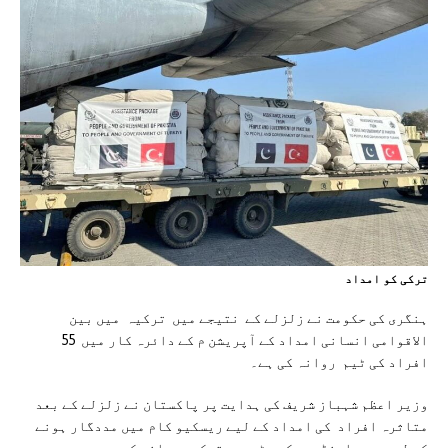
ترکی کو امداد
ہنگری کی حکومت نے زلزلے کے نتیجے میں ترکیہ میں بین
الاقوامی انسانی امداد کے آپریشن م کے دائرہ کار میں 55
افراد کی ٹیم روانہ کی ہے۔
وزیر اعظم شہباز شریف کی ہدایت پر پاکستان نے زلزلے کے بعد
متاثرہ افراد کی امداد کے لیے ریسکیو کام میں مددگار ہونے
کے لیے سرچ اینڈ ریسکیو ٹیمیں ترکیہ روانہ کر دیں۔