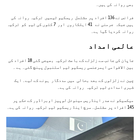
بھی روانہ کی ہیں۔
فرانس نے 136 افراد پر مشتمل ریسکیو ٹیمیں ترکیہ روانہ کی
ہیں جبکہ جرمنی نے 41 اہلکاروں اور 7 کتوں کی ٹیم کو ترکیہ
روانہ کردیا گیا ہے۔
عالمی امداد
جاپان کی جانب سے زلزلے کے باعث ترکیہ بھیجی گئی 18 افراد کی
بین الاقوامی ایمرجنسی ریسکیو ٹیم استنبول پہنچ گئی۔ ہے ۔
چین نے زلزلوں کے بعد بحالی میں مددگار ہونے کے لیے۔ ایک
شہری امدادی ٹیم ترکیہ روانہ کی ہے۔
میکسیکو نے صدر اینڈریس مینوئل لوپیز اوبراڈور کے حکم پر
145 افراد پر مشتمل۔ سرچ اینڈ ریسکیو ٹیم ترکیہ روانہ کی ہے۔