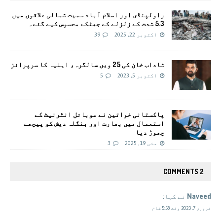
راولپنڈی اور اسلام آباد سميت شمالی علاقوں میں
5.3 شدت کے زلزلے کے جھٹکے محسوس کیے گئے۔
اکتوبر 22, 2025
39
شاداب خان کی 25 ویں سالگرہ، اہلیہ کا سرپرائز
اکتوبر 5, 2023
5
پاکستانی خواتین نے موبائل انٹرنیٹ کے
استعمال میں بھارت اور بنگلہ دیش کو پیچھے
چھوڑ دیا
مئی 19, 2025
3
2 COMMENTS
Naveed
نے کہا:
فروری 7, 2023 وقت 5:58 شام