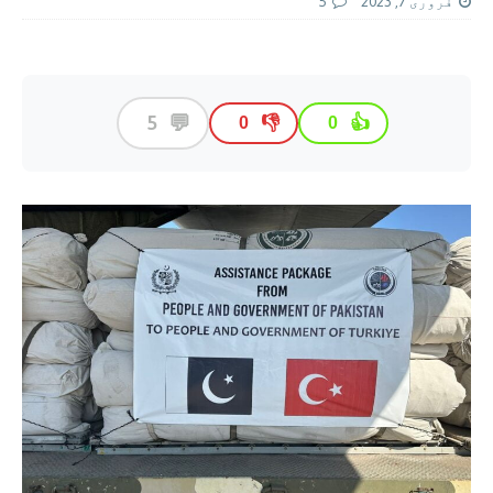
فروری 7, 2023
5
💬
5
👎
👍
0
0