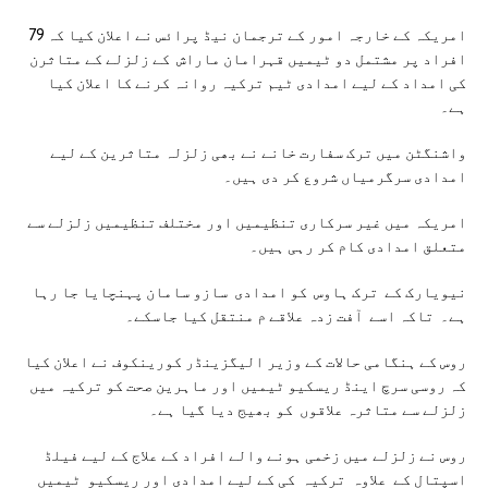
امریکہ کے خارجہ امور کے ترجمان نیڈ پرائس نے اعلان کیا کہ 79
افراد پر مشتمل دو ٹیمیں قہرامان ماراش کے زلزلے کے متاثرن
کی امداد کے لیے امدادی ٹیم ترکیہ روانہ کرنے کا اعلان کیا
ہے۔
واشنگٹن میں ترک سفارت خانے نے بھی زلزلہ متاثرین کے لیے
امدادی سرگرمیاں شروع کر دی ہیں۔
امریکہ میں غیر سرکاری تنظیمیں اور مختلف تنظیمیں زلزلے سے
متعلق امدادی کام کر رہی ہیں۔
نیویارک کے ترک ہاوس کو امدادی سازو سامان پہنچایا جا رہا
ہے۔ تاکہ اسے آفت زدہ علاقے م منتقل کیا جاسکے۔
روس کے ہنگامی حالات کے وزیر الیگزینڈر کورینکوف نے اعلان کیا
کہ روسی سرچ اینڈ ریسکیو ٹیمیں اور ماہرین صحت کو ترکیہ میں
زلزلے سے متاثرہ علاقوں کو بھیج دیا گیا ہے۔
روس نے زلزلے میں زخمی ہونے والے افراد کے علاج کے لیے فیلڈ
اسپتال کے علاوہ ترکیہ کی کے لیے امدادی اور ریسکیو ٹیمیں