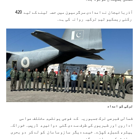
آذربائیجان نے امدادی سرگرمیون میں حصہ لینے کے لیے 420
رکنی ریسکیو ٹیم ترکیہ روانہ کی ہے۔
ترکی کو امداد
شمالی قبرصی ترک جمہوریہ کے فوجی یونٹس، مختلف عوامی
اداروں اور شہریوں کی طرف سے دی گئی دوائیں، ڈرپس۔ خوراک۔
ہیٹر، کمبل، کپڑے۔ خیمے دیگر سازو سامان کو لے کر دو بحری
جہاز ترکیہ روانہ ہوگئے ہیں۔