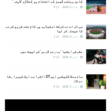
کامن ویلتھ گیمز کے اختتام پر کھلاڑی ‘لاپتہ’
اگست 5, 2026
0
سی ڈی اے نے کرکٹ اسٹیڈیم پر کام جلد شروع کرنے
کا فیصلہ کر لیا
اگست 4, 2026
1
مشرقی ایشیا ‘بے رحم گرمی’ کی لپیٹ میں
اگست 4, 2026
0
سام سنگ گلیکسی ایس 27 الٹرا سے ایک کیمرا ہٹا
دے گا.
اگست 3, 2026
0