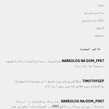
صحت
عالمی خبريں
علاقائی خبريں
کھيل
معيشت
حالیہ تبصرے
NARKOLOG NA DOM_FPKT
کولمبیا دریائی گھوڑے بھارت کیوں
بھیجنا چاہتا ہے؟
TIMOTHYGEP
جنگ گروپ کی میر خلیل الرحمٰن فاؤنڈیشن کا
پاکستان میں فلاحی کاموں ميں اہم نام
NARKOLOG NA DOM_PDKT
بھارت کا پاکستان نہ آنے کا
معاملہ، پی سی بی کا ورلڈکپ 2023 نہ کھیلنے کے آپشن پر غور