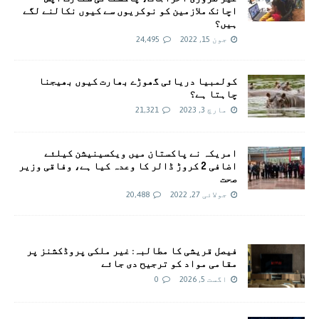
اچانک ملازمین کو نوکریوں سے کیوں نکالنے لگے
ہیں؟
جون 15, 2022
24,495
کولمبیا دریائی گھوڑے بھارت کیوں بھیجنا
چاہتا ہے؟
مارچ 3, 2023
21,321
امريکہ نے پاکستان میں ویکسینیشن کیلئے
اضافی 2 کروڑ ڈالر کا وعدہ کیا ہے، وفاقی وزیر
صحت
جولائی 27, 2022
20,488
فیصل قریشی کا مطالبہ: غیر ملکی پروڈکشنز پر
مقامی مواد کو ترجیح دی جائے
اگست 5, 2026
0