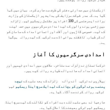
ازبکستان میں صدارتی دفتر کی طرف سے جاری کردہ بیان میں کہا
گیا ہے۔کہ صدر شوکت مرزایف کی ہدایت پر ازبکستان کی وزارت
برائے ایمرجنسی کی 100 افراد پر مشتمل ریسکیو ٹیم۔ زلزلے
میں زخمی ہونے والوں کے لیے امدادی سرگرمیوں میں حصہ لینے
کے لیے۔ خصوصی گاڑیوں اور آلات اور انسانی امداد کے سامان کو
لے کر طیارہ تاشقند ہوائی اڈے سے ترکیہ کے لیے روانہ ہوگیا
ہے۔
امدادی سرگرميوں کا آغاز
ترکمانستان نے زلزلہ سے متاثرہ علاقوں میں امدادی ٹیمیں اور
انسانی امداد لے جانے والے طیارے روانہ کیے ہیں۔
بیلاروس نے ترکیہ آنے والے زلزلے کے بعد ملبے کے
نیچے
پھنسے ہوئے لوگوں کو بچانے کے لیے ایک سرچ اینڈ ریسکیو
ٹیم
ترکیہ روانہ کرنے سے آگاہ کیا ہے۔
جارجیا نے بھی ملبے تلے دبے افراد کو نکالنے کے لیے سرچ اینڈ
ریسکیو ٹیم ترکی بھیجنے کا اعلان کیا ہے۔