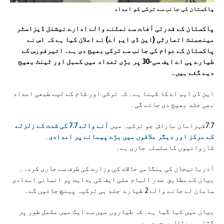
پاکستان کی جانب سے ترکی کو امداد
پاکستان کے قدرتی آفات سے نمٹنے والے ادارے نیشنل ڈیزاسٹر
مینجمنٹ اتھارٹی (این ڈی ایم اے) نے اعلان کیا ہے کہ اس نے
پاکستان کے عوام کی جانب سے ترکی بھیج دی ہے۔ ائیرفورس کے
طیارے پی اے ایف سی-30 پر بڑی تعداد میں کمبل اور ٹینٹ بھیج
دیے گئے ہیں۔
این ڈی ایم اے کا کہنا ہے۔ کہ ترکی اور شام کے لیے طبعی امداد
بھی جلد بھیج دی جائے گی۔
7.7قہرامان ماراش جو ترکیہ میں
آنے والے 7.7 کی شدت کے زلزلے
کے مرکز اور دیگر علاقوں میں بڑے پیمانے پر امدادی
۔
کاروائیوں کا سلسلہ جاری ہے۔
آذربائیجان کی ہنگامی حالات کی وزارت کی طرف سے جاری کردہ۔
بیان کے مطابق صدر الہام علی ایف کی ہدایت پر انسانی امدادی
سامان لے جانے والے 2 طیارے جلد ہی ترکیہ پہنچ جائیں گے۔
بیان میں کہا گیا ہے۔ کہ طیاروں میں سے ایک میں مکمل طور پر
گشتی ہسپتال موجود ہے۔