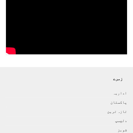
زمرے
اداريہ
پاکستان
تازہ ترين
دلچسپ
شوبز