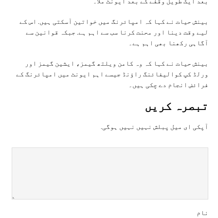
بعد ایک طویل وقفے کے بعد ایونٹ ملا۔
بینش حیات نے کہا کہ امپائرنگ میں خواتین آسکتی ہیں. اس کے
لیے وقت دینا اور محنت کرنا سب سے اہم ہے. جبکہ قوانین سے
آگاہی رکھنا بھی اہم ہے۔
بینش حیات نے کہا کہ وہ کامن ویلتھ گیمز، ایشین گیمز اور
ورلڈ کپ کوالیفائنگ راؤنڈ جیسے اہم ایونٹ میں امپائرنگ کے
فرائض انجام دے چکی ہیں۔
تبصرہ کريں
آپکی ای ميل پبلش نہيں نہيں ہوگی.
نام