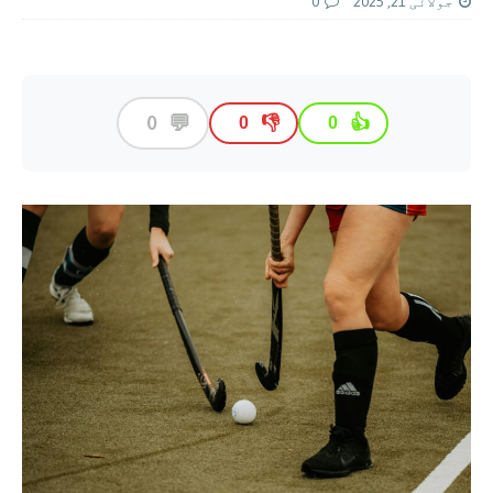
جولائی 21, 2025
0
💬
0
👎
👍
0
0