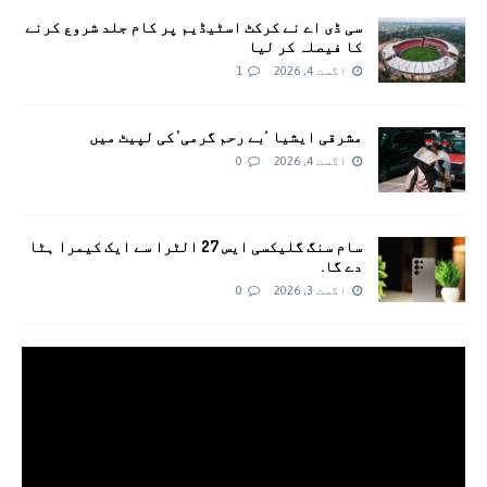
سی ڈی اے نے کرکٹ اسٹیڈیم پر کام جلد شروع کرنے
کا فیصلہ کر لیا
اگست 4, 2026
1
مشرقی ایشیا ‘بے رحم گرمی’ کی لپیٹ میں
اگست 4, 2026
0
سام سنگ گلیکسی ایس 27 الٹرا سے ایک کیمرا ہٹا
دے گا.
اگست 3, 2026
0