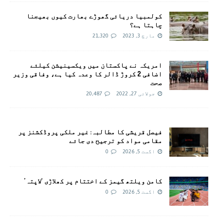
کولمبیا دریائی گھوڑے بھارت کیوں بھیجنا
چاہتا ہے؟
مارچ 3, 2023
21,320
امريکہ نے پاکستان میں ویکسینیشن کیلئے
اضافی 2 کروڑ ڈالر کا وعدہ کیا ہے، وفاقی وزیر
صحت
جولائی 27, 2022
20,487
فیصل قریشی کا مطالبہ: غیر ملکی پروڈکشنز پر
مقامی مواد کو ترجیح دی جائے
اگست 5, 2026
0
کامن ویلتھ گیمز کے اختتام پر کھلاڑی ‘لاپتہ’
اگست 5, 2026
0