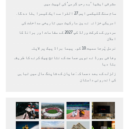
مشرقی ایشیا ‘بے رحم گرمی’ کی لپیٹ میں
سام سنگ گلیکسی ایس 27 الٹرا سے ایک کیمرا ہٹا دے گا.
امریکی خزانہ نے ین مارکیٹ میں تاریخی مداخلت کی
مردوں کے کرکٹ ورلڈ کپ 2027 کے مقامات اور برانڈ کا
اعلان
نرمل پُرجا سمیت 10 کوہ پیما براڈ پیک پر لاپتہ
وفاقی بورڈ نے نویں جماعت کے نتائج چیک کرنے کا طریقہ
بتا دیا
زلزلے کے بعد دھماکہ: جاپان کے شاپنگ مال میں تباہی
کی اندرونی داستان