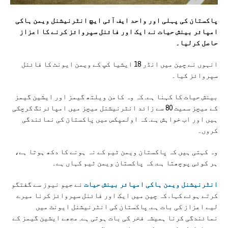
پاکستان کی پہلی اور واحد ایف آئی ایچ انٹرنیشنل ویمن ہاکی
امپائر بینش حیات نے ایک اور فائنل سپروائز کرنے کا اعزاز
حاصل کرلیا۔
انہوں نے چین میں انڈر 18 ایشیا کپ کے ویمن ایونٹ کا فائنل
سپروائز کیا۔
بینش حیات کا کہنا ہے. کہ وہ کامن ویلتھ گیمز اور ایشین گیمز
کے میچز سمیت 80 سے زائد انٹرنیشنل میچز میں امپائرنگ کرچکی
ہیں اور اب خواہش ہے. کہ اولمپکس میں پاکستان کی نمائندگی
کروں۔
وہ کہتی ہیں کہ پاکستان ویمن ٹیم کے نہ ہونے کا دکھ ہوتا ہے،
ہر کوئی پوچھتا ہے. کہ پاکستان ویمن ٹیم کہاں ہے۔
انٹرنیشنل ویمن ہاکی امپائر بینش حیات
نے جیو نیوز سے گفتگو
کرتے ہوئے کہا. کہ چین میں ایک اور فائنل سپروائز کرنا میرے
لیے اعزاز کی بات ہے. پاکستان کی انٹرنیشنل ایونٹ میں
نمائندگی کرنا ہمیشہ فخر کی بات ہوتی ہے. مجھے ایشین گیمز کے