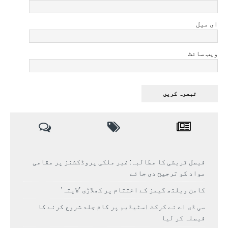
ای میل
ویب سائٹ
فیصل قریشی کا مطالبہ: غیر ملکی پروڈکشنز پر مقامی
مواد کو ترجیح دی جائے
کامن ویلتھ گیمز کے اختتام پر کھلاڑی ‘لاپتہ’
سی ڈی اے نے کرکٹ اسٹیڈیم پر کام جلد شروع کرنے کا
فیصلہ کر لیا