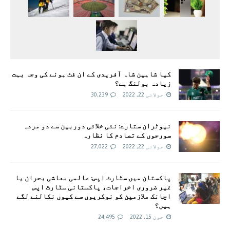
کیا شاہین شاہ آفریدی کے ان فٹ ہونے کی وجہ بہت
زیادہ بولنگ ہے؟
جولائی 22, 2022
30,239
نیوٹران ستارے: نئی خلائی دوربین سے دو مردہ
سورجوں کے تصادم کا نظارہ
جولائی 22, 2022
27,022
پاکستان میں سٹارٹ اپس: عالمی معاشی بحران یا
غیر ضروری اخراجات، پاکستانی سٹارٹ اپس
اچانک ملازمین کو نوکریوں سے کیوں نکالنے لگے
ہیں؟
جون 15, 2022
24,495