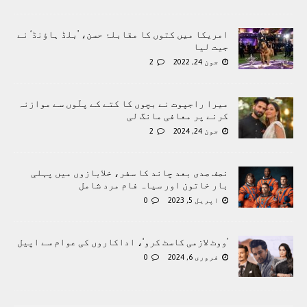
امریکا میں کتوں کا مقابلۂ حسن، ’بلڈ ہاؤنڈ‘ نے
جیت لیا
جون 24, 2022
2
میرا راجپوت نے بچوں کا کتے کے پلّوں سے موازنہ
کرنے پر معافی مانگ لی
جون 24, 2024
2
نصف صدی بعد چاند کا سفر، خلابازوں میں پہلی
بار خاتون اور سیاہ فام مرد شامل
اپریل 5, 2023
0
’ووٹ لازمی کاسٹ کرو‘، اداکاروں کی عوام سے اپیل
فروری 6, 2024
0