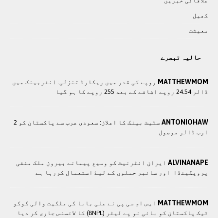
علاقائی خبريں
کھيل
معيشت
حالیہ تبصرے
MATTHEWMOM
روپے کی قدر میں ریکارڈ تنزلی: انٹربینک میں
ڈالر 24.54 روپے اضافے کے بعد 255 روپے کا ہو گیا
ANTONIOHAW
سٹیٹ بینک کا اعلان: سعودی عرب سے پاکستان کو 2
ارب ڈالر موصول
ALVINANAPE
ايران انٹرنيٹ کو وسيع پيمانے بيرون ملک منفی
پروپگينڈا اور سائبر حملوں کے ليۓ استعمال کررہا ہے
MATTHEWMOM
ایس ای سی پی نے علی بابا کی ملکیت والی کوکو
ٹیک پاکستان کو بائی نو پے لیٹر (BNPL) کا لائسنس جاری کر دیا