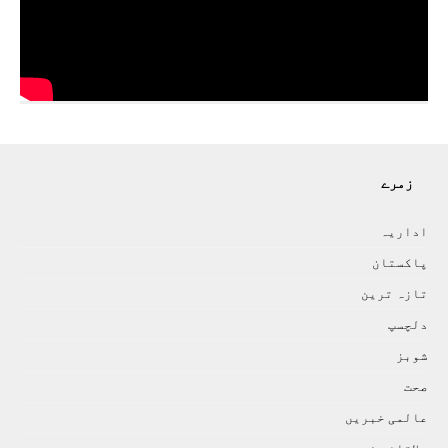
زمرے
اداريہ
پاکستان
تازہ ترين
دلچسپ
شوبز
صحت
عالمی خبريں