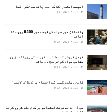
اسپیس ایکس راکٹ کا حصہ چاند سے ٹکرا گیا
اگست 7, 2026
1
پاکستان میں سونے کی قیمت میں 11,300 روپے کا
اضافہ
اگست 7, 2026
0
فیصل قریشی کا مطالبہ: غیر ملکی پروڈکشنز پر
مقامی مواد کو ترجیح دی جائے
اگست 5, 2026
0
کامن ویلتھ گیمز کے اختتام پر کھلاڑی ‘لاپتہ’
اگست 5, 2026
0
سی ڈی اے نے کرکٹ اسٹیڈیم پر کام جلد شروع کرنے
کا فیصلہ کر لیا