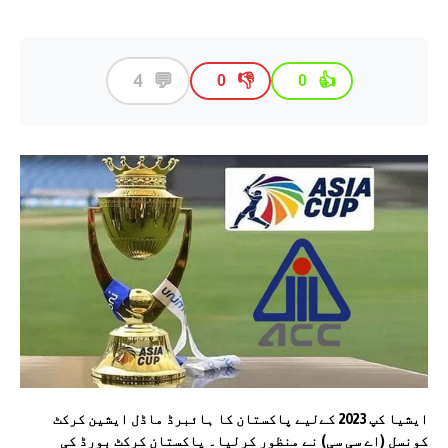
💬
4
👎
👍
0
0
ایشیا کپ 2023 کےلیے پاکستان کا ہائبرڈ ماڈل ایشین کرکٹ
کونسل (اے سی سی) نے منظور کرلیا۔ پاکستان کرکٹ بورڈ کی