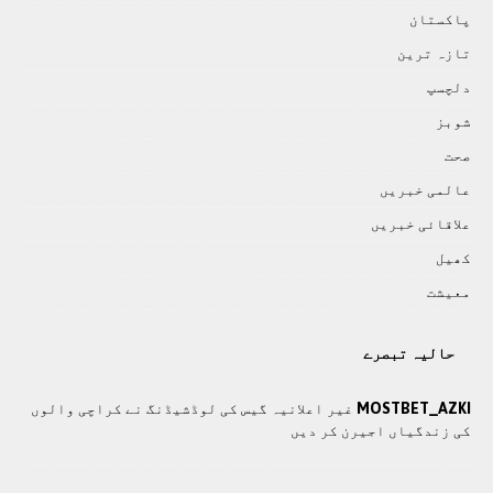
پاکستان
تازہ ترين
دلچسپ
شوبز
صحت
عالمی خبريں
علاقائی خبريں
کھيل
معيشت
حالیہ تبصرے
MOSTBET_AZKI
غیر اعلانیہ گیس کی لوڈشیڈنگ نے کراچی والوں
کی زندگیاں اجیرن کر دیں