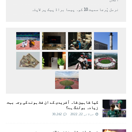
نرمل پُرجا سمیت 10 کوہ پیما براڈ پیک پر لاپتہ
کیا شاہین شاہ آفریدی کے ان فٹ ہونے کی وجہ بہت
زیادہ بولنگ ہے؟
جولائی 22, 2022
30,262
نیوٹران ستارے: نئی خلائی دوربین سے دو مردہ