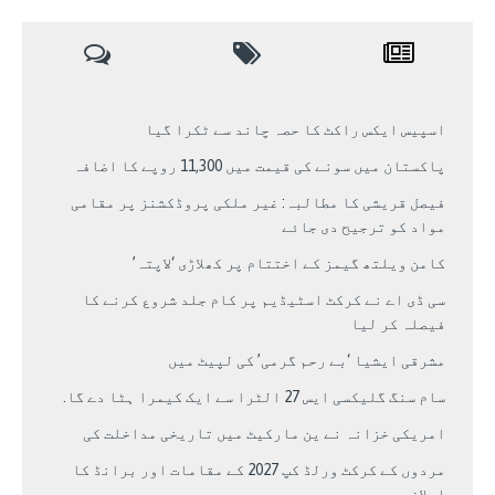
اسپیس ایکس راکٹ کا حصہ چاند سے ٹکرا گیا
پاکستان میں سونے کی قیمت میں 11,300 روپے کا اضافہ
فیصل قریشی کا مطالبہ: غیر ملکی پروڈکشنز پر مقامی
مواد کو ترجیح دی جائے
کامن ویلتھ گیمز کے اختتام پر کھلاڑی ‘لاپتہ’
سی ڈی اے نے کرکٹ اسٹیڈیم پر کام جلد شروع کرنے کا
فیصلہ کر لیا
مشرقی ایشیا ‘بے رحم گرمی’ کی لپیٹ میں
سام سنگ گلیکسی ایس 27 الٹرا سے ایک کیمرا ہٹا دے گا.
امریکی خزانہ نے ین مارکیٹ میں تاریخی مداخلت کی
مردوں کے کرکٹ ورلڈ کپ 2027 کے مقامات اور برانڈ کا
اعلان