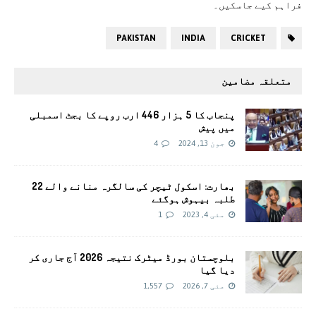
فراہم کیے جاسکیں۔
PAKISTAN
INDIA
CRICKET
متعلقہ مضامین
پنجاب کا 5 ہزار 446 ارب روپے کا بجٹ اسمبلی
میں پیش
جون 13, 2024
4
بھارت: اسکول ٹیچر کی سالگرہ منانے والے 22
طلبہ بیہوش ہوگئے
مئی 4, 2023
1
بلوچستان بورڈ میٹرک نتیجہ 2026 آج جاری کر
دیا گیا
مئی 7, 2026
1,557