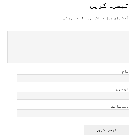
تبصرہ کريں
آپکی ای ميل پبلش نہيں نہيں ہوگی.
نام
ای میل
ویب سائٹ