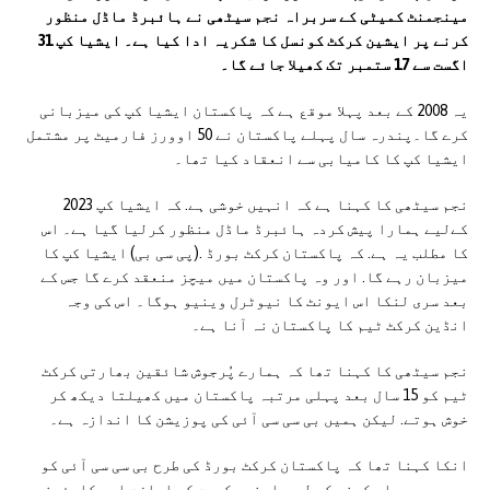
مینجمنٹ کمیٹی کے سربراہ نجم سیٹھی نے ہائبرڈ ماڈل منظور
کرنے پر ایشین کرکٹ کونسل کا شکریہ ادا کیا ہے۔ ایشیا کپ 31
اگست سے 17 ستمبر تک کھیلا جائے گا۔
یہ 2008 کے بعد پہلا موقع ہے کہ پاکستان ایشیا کپ کی میزبانی
کرے گا۔پندرہ سال پہلے پاکستان نے 50 اوورز فارمیٹ پر مشتمل
ایشیا کپ کا کامیابی سے انعقاد کیا تھا۔
نجم سیٹھی کا کہنا ہے کہ انہیں خوشی ہے. کہ ایشیا کپ 2023
کےلیے ہمارا پیش کردہ ہائبرڈ ماڈل منظور کرلیا گیا ہے۔ اس
کا مطلب یہ ہے. کہ پاکستان کرکٹ بورڈ .(پی سی بی) ایشیا کپ کا
میزبان رہے گا. اور وہ پاکستان میں میچز منعقد کرے گا جس کے
بعد سری لنکا اس ایونٹ کا نیوٹرل وینیو ہوگا۔ اس کی وجہ
انڈین کرکٹ ٹیم کا پاکستان نہ آنا ہے۔
نجم سیٹھی کا کہنا تھا کہ ہمارے پُرجوش شائقین بھارتی کرکٹ
ٹیم کو 15 سال بعد پہلی مرتبہ پاکستان میں کھیلتا دیکھ کر
خوش ہوتے. لیکن ہمیں بی سی سی آئی کی پوزیشن کا اندازہ ہے۔
انکا کہنا تھا کہ پاکستان کرکٹ بورڈ کی طرح بی سی سی آئی کو
بھی سرحد پار کرنے کے لیے. اپنی حکومت کی اجازت اور کلیئرنس