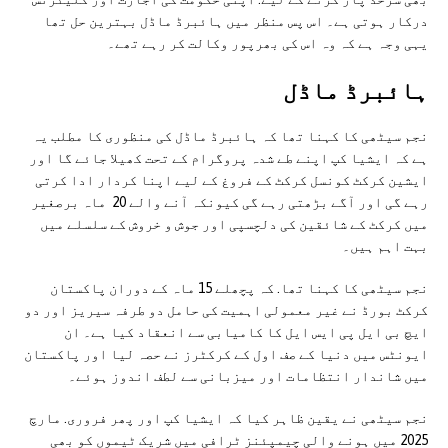
درکار ہوتی ہے۔ اس پس منظر میں ہائبرڈ ماڈل بہترین حل تھا
یہی وجہ ہے کہ وہ اس کی بھرپور وکالت کر رہے تھے۔
ہائبرڈ ماڈل
نجم سیٹھی کا کہنا تھا کہ ہائبرڈ ماڈل کی منظوری کا مطلب یہ
ہے کہ ایشیا کپ اپنے طے شدہ پروگرام کے تحت کھیلا جائے گا اور
ایشین کرکٹ کونسل کرکٹ کے فروغ کے لیے اپنا کردار ادا کرتی
رہے گی اور آگے بڑھتی رہے گی کیونکہ آنے والے 20 ماہ برصغیر
میں کرکٹ کے شائقین کی دلچسپی اور جوش و خروش کے سلسلے میں
بہت اہم ہیں۔
نجم سیٹھی کا کہنا تھا. کہ پچھلے 15 ماہ کے دوران پاکستان
کرکٹ بورڈ نے غیر معمولی اہمیت کی حامل دو طرفہ سیریز اور دو
ایچ بی ایل پی ایس ایل کا کامیابی سے انعقاد کیا ہے۔ ان
ایونٹس میں دنیا کے صف اول کے کرکٹرز نے حصہ لیا اور پاکستان
میں شاندار انتظامات اور میزبانی سے لطف اندوز ہوئے۔
نجم سیٹھی نے یقین ظاہر کیا کہ ایشیا کپ اور پھر فروری. مارچ
2025 میں ہونے والی چیمپئنز ٹرافی میں شریک ٹیموں کو بھی