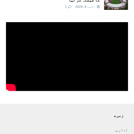
اگست 4, 2026
1
زمرے
اداريہ