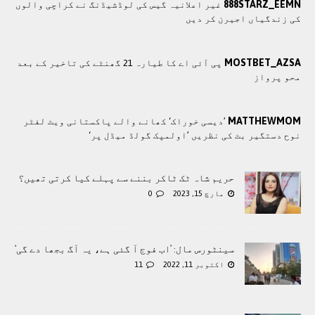
888STARZ_EEMN
غیر اعلانیہ گیس کی لوڈشیڈنگ نے کراچی والوں
کی زندگیاں اجیرن کر دیں
MOSTBET_AZSA
پی آئی اے کا طیارہ 21 گھنٹے کی تاخیر کے بعد
محو پرواز
MATTHEWMOM
’دیسی خوراک‘ کھانے والے پاکستانی ویٹ لفٹر
نوح دستگیر بٹ کی نظریں ’اولمپک گولڈ میڈل پر‘
حریم شاہ ٹک ٹاکر بننے سے پہلے کیا کرتی تھیں؟
مارچ 15, 2023
0
سینٹورس مال: ’اب فوج آ گئی ہے، یہ آگ بجھا دے گی‘
اکتوبر 11, 2022
11