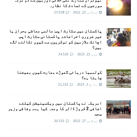
سورجوں کے تصادم کا نظارہ
جولائی 22, 2022
27,038
پاکستان میں سٹارٹ اپس: عالمی معاشی بحران یا
غیر ضروری اخراجات، پاکستانی سٹارٹ اپس
اچانک ملازمین کو نوکریوں سے کیوں نکالنے لگے
ہیں؟
جون 15, 2022
24,510
کولمبیا دریائی گھوڑے بھارت کیوں بھیجنا
چاہتا ہے؟
مارچ 3, 2023
21,332
امريکہ نے پاکستان میں ویکسینیشن کیلئے
اضافی 2 کروڑ ڈالر کا وعدہ کیا ہے، وفاقی وزیر
صحت
جولائی 27, 2022
20,515