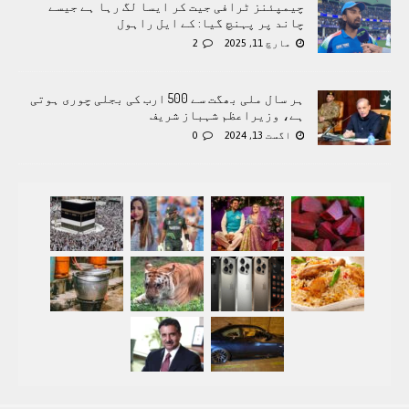
چیمپئنز ٹرافی جیت کر ایسا لگ رہا ہے جیسے
چاند پر پہنچ گیا: کے ایل راہول
مارچ 11, 2025
2
ہر سال ملی بھگت سے 500 ارب کی بجلی چوری ہوتی
ہے، وزیراعظم شہباز شریف
اگست 13, 2024
0