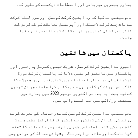
ہماری بہترین میزبانی اور انتظامات دیکھنے کو ملیں گے۔
نجم سیٹھی نے کہا کہ وہ ایشین کرکٹ کونسل اور سری لنکا کرکٹ
سے بات چیت کرکے لاجسٹک. اور آپریشنل معاملات کو طے کریں گے.
تاکہ ایونٹ کی تیاریوں. اور پلاننگ کو باقاعدہ شروع کیا
جاسکے۔
پاکستان میں شائقین
انہوں نے ایشین کرکٹ کونسل، شریک ٹیموں کمرشل پارٹنرز اور
پاکستان میں شائقین کو یقین دلایا کہ پاکستان کرکٹ بورڈ
ایشیا کپ کی میزبانی کے سلسلے میں کوئی کسر نہیں چھوڑے گا.
تاکہ اس ایونٹ کو کامیابی سے ہمکنار کیا جاسکے جو ان ٹیموں
کےلیے بہت اہم ہے، جو اکتوبر نومبر 2023 میں بھارت میں
منعقدہ ورلڈکپ میں حصہ لینے والی ہیں۔
نجم سیٹھی نے ایشین کرکٹ کونسل کے صدر جے شاہ کی تعریف کرتے
ہوئے. کہا کہ ان کی کوششوں سے ایشین کرکٹ کونسل مضبوط ہوکر
کام کرے گی. تاکہ اجتماعی طور پر ایک دوسرے کے مفاد کا تحفظ
کیا جاسکے. اور ساتھ ہی ایمرجنگ ایشیائی ممالک کو مواقع بھی