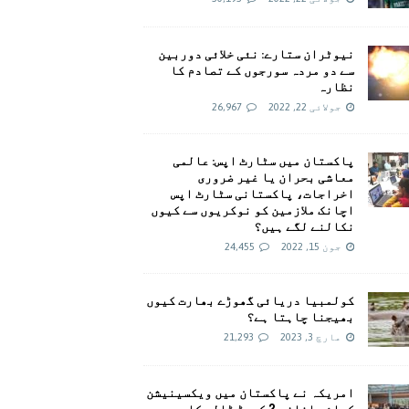
نیوٹران ستارے: نئی خلائی دوربین
سے دو مردہ سورجوں کے تصادم کا
نظارہ
جولائی 22, 2022
26,967
پاکستان میں سٹارٹ اپس: عالمی
معاشی بحران یا غیر ضروری
اخراجات، پاکستانی سٹارٹ اپس
اچانک ملازمین کو نوکریوں سے کیوں
نکالنے لگے ہیں؟
جون 15, 2022
24,455
کولمبیا دریائی گھوڑے بھارت کیوں
بھیجنا چاہتا ہے؟
مارچ 3, 2023
21,293
امريکہ نے پاکستان میں ویکسینیشن
کیلئے اضافی 2 کروڑ ڈالر کا وعدہ