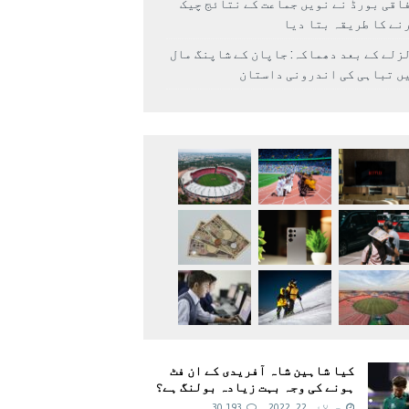
اقی بورڈ نے نویں جماعت کے نتائج چیک
نے کا طریقہ بتا دیا
زلے کے بعد دھماکہ: جاپان کے شاپنگ مال
ں تباہی کی اندرونی داستان
کیا شاہین شاہ آفریدی کے ان فٹ
ہونے کی وجہ بہت زیادہ بولنگ ہے؟
جولائی 22, 2022
30,193