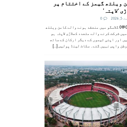
 ویلتھ گیمز کے اختتام پر
ی ‘لاپتہ’
 2026
0
👍0👎0💬0 گلاسگو میں منعقد ہونے والے کامن ویلتھ
یں شرکت کرنے والے متعدد کھلاڑی لاپتہ ہو
ں اور اپنی ٹیموں کے دیگر ارکان کے ساتھ
وطن واپس نہیں گئے۔ سکاٹ لینڈ پولیس
[...]