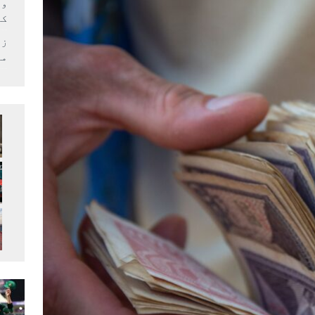
وف
کر
زل
می