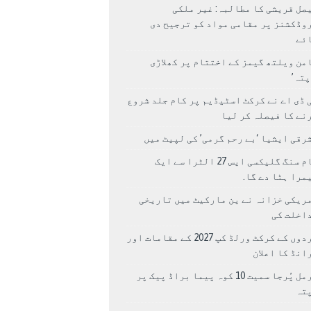
صل قریشی کا مطالبہ: غیر ملکی
وڈکشنز پر مقامی مواد کو ترجیح دی
ئے
من ویلتھ گیمز کے اختتام پر کھلاڑی
اپتہ’
 ڈی اے نے کرکٹ اسٹیڈیم پر کام جلد شروع
نے کا فیصلہ کر لیا
رقی ایشیا ‘بے رحم گرمی’ کی لپیٹ میں
سام سنگ گلیکسی ایس 27 الٹرا سے ایک
مرا ہٹا دے گا.
ریکی خزانہ نے ین مارکیٹ میں تاریخی
اخلت کی
مردوں کے کرکٹ ورلڈ کپ 2027 کے مقامات اور
انڈ کا اعلان
نرمل پُرجا سمیت 10 کوہ پیما براڈ پیک پر
پتہ