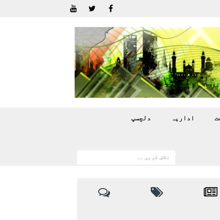
ت
اداريہ
دلچسپ