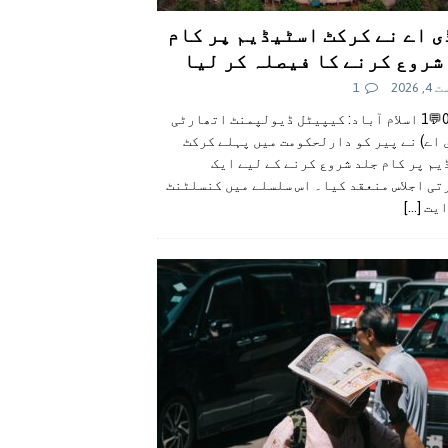
ی اے نے کرکٹ اسٹیڈیم پر کام
شروع کرنے کا فیصلہ کر لیا
 2026
1
👍0👎0💬1 اسلام آباد: کیپیٹل ڈیولپمنٹ اتھارٹی
 اے) نے پیر کو دارلحکومت میں پہلے کرکٹ
م پر کام جلد شروع کرنے کے لیے ایک
تی اجلاس منعقد کیا۔ اس سلسلے میں کنسلٹنٹ
ایت
[...]