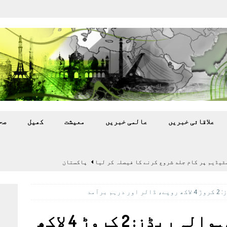
علاقائی خبريں
عالمی خبريں
معيشت
کھيل
صح
سٹیڈیم پر کام جلد شروع کرنے کا فیصلہ کر لیا
پاکستان
 گرمی’ کی لپیٹ میں
تازہ ترين
رآمد
گا.
تازہ ترين
بہ: غیر ملکی پروڈکشنز پر مقامی مواد کو ترجیح دی جائے
پاکستان میں ہنڈی/ہوالہ ریڈز: 2 کروڑ 4 لاکھ