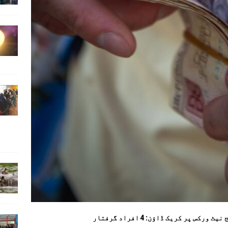
پر کریک ڈاؤن: 4 افراد گرفتار