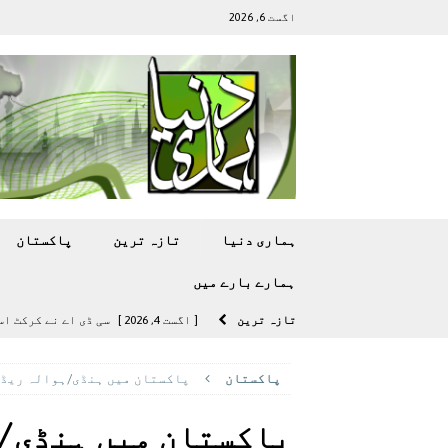
اگست 6, 2026
ہماری دنیا
تازہ ترين
پاکستان
ہمارے بارے ميں
تازہ ترين
[ اگست 4, 2026 ]
سی ڈی اے نے کرکٹ ا
[ اگست 4, 2026 ]
مشرقی ایشیا ‘بے رحم
پاکستان
پاکستان میں ہنڈی/ہوالہ ریڈز: 2 کروڑ 4 لاکھ روپے، ڈالر اور درہم ب
[ اگست 3, 2026 ]
سام سنگ گلیکسی ایس 27 الٹرا سے ایک کیمرا ہٹا دے 
[ اگست 5, 2026 ]
فیصل قریشی کا مطال