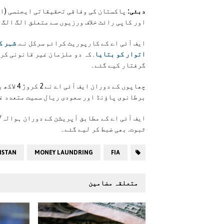
دبئی:
پاکستان کی وفاقی تحقیقاتی ایجنسی (ایف
اور کاپی رائٹ خلاف ورزیوں سے متعلق الگ الگ 
ایف آئی اے کے کارپوریٹ کرائم سرکل نے.
شہر ک
اتوار کو بتایا
. کہ دو ملزمان غیر قانونی کر
گرفتار کیے گئے۔
چھاپوں کے
برطانوی پاؤنڈ اور سعودی ریال سمیت متعدد غ
ایف آئی اے کے مطابق آپریشن کے دوران ہوالہ/
ثبوت. بھی ضبط کر لیے گئے۔
ISTAN
MONEY LAUNDRING
FIA
متعلقہ مضامین