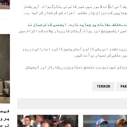
 آئی اے) نے لاہور میں غیر قانونی ہنڈی/ہوالہ آپریشنز
چھاپوں کے دوران چار مشتبہ افراد کو گرفتار کر لیا ہے۔
ے مختلف مقامات پر چھاپے مارے۔ ایجنسی کے ترجمان نے
نسی ایکسچینج اور ہوالہ/ہنڈی کاروبار چلانے کے الزام میں
 دوران ایف آئی اے نے 2 کروڑ 4 لاکھ روپے نقد، امریکی ڈالر، آسٹریلین ڈالر، اماراتی درہم،
یر ملکی کرنسیاں برآمد کیں۔
ہنڈی لین دین سے. متعلق دستاویزی ریکارڈز اور ڈیجیٹل
TERROR
PAK
فیصل
پروڈ
ترجی