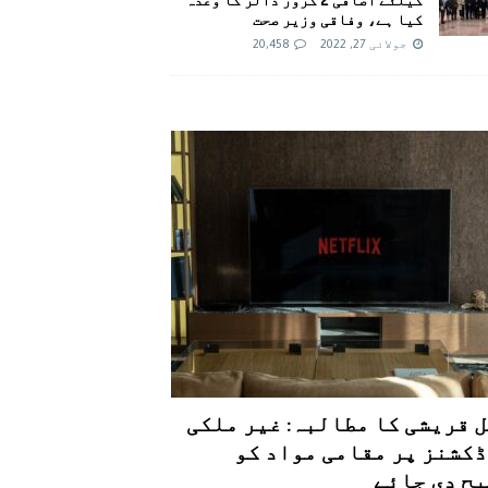
کیا ہے، وفاقی وزیر صحت
جولائی 27, 2022
20,458
 قریشی کا مطالبہ: غیر ملکی
کشنز پر مقامی مواد کو
ح دی جائے