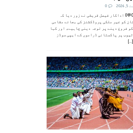
 2026
0
👍0👎0💬0 اداکار فیصل قریشی نے زور دیا کہ
ان کو غیر ملکی پروڈکشنز کی بجائے مقامی
و فروغ دینے پر توجہ دینی چاہیے، اور کہا
ٹیوب پر پاکستانی ڈراموں کے ایپی سوڈز
[...