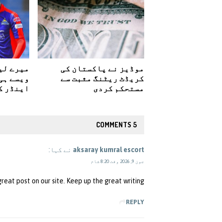
موڈیز نے پاکستان کی
میرے لی
کریڈٹ ریٹنگ مثبت سے
ویسے ہی
مستحکم کردی
اینڈر ک
5 COMMENTS
aksaray kumral escort
نے کہا:
جون 9, 2026 وقت 8:20 شام
 great post on our site. Keep up the great writing
REPLY