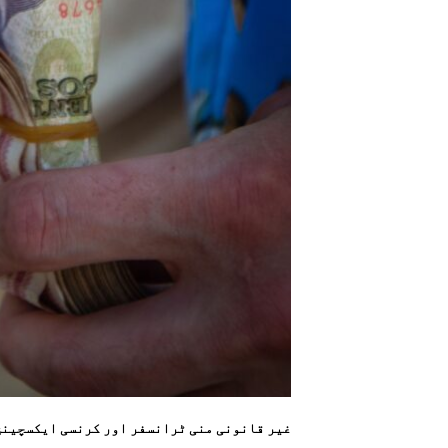
غیر قانونی منی ٹرانسفر اور کرنسی ایکسچینج نیٹ ورکس 