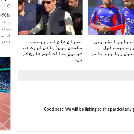
اگست 5,
پاکست
مواد ک
کہ یو
ے بابر اعظم بھی
’عمران خان کے رویے سے
اکثر
]
 ہے جیسے ٹیل
مطمئن ہیں:‘ ہائی کورٹ نے
ھیل رہا ہو، عامر
توہینِ عدالت کیس خارج کر
دیا
Good post! We will be linking to this particularly