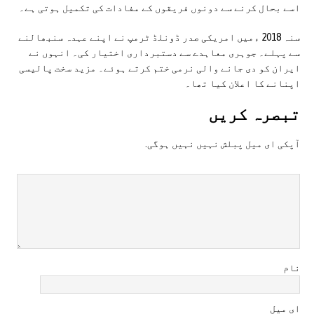
اسے بحال کرنے سے دونوں فریقوں کے مفادات کی تکمیل ہوتی ہے۔
سنہ 2018 ءمیں امریکی صدر ڈونلڈ ٹرمپ نے اپنے عہدہ سنبھالنے
سے پہلے۔ جوہری معاہدے سے دستبرداری اختیار کی۔ انہوں نے
ایران کو دی جانے والی نرمی ختم کرتے ہوئے۔ مزید سخت پالیسی
اپنانے کا اعلان کیا تھا۔
تبصرہ کريں
آپکی ای ميل پبلش نہيں نہيں ہوگی.
نام
ای میل