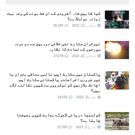
کیا شاہین شاہ آفریدی کے ان فٹ ہونے کی وجہ بہت
زیادہ بولنگ ہے؟
جولائی 22, 2022
30,320
نیوٹران ستارے: نئی خلائی دوربین سے دو مردہ
سورجوں کے تصادم کا نظارہ
جولائی 22, 2022
27,078
پاکستان میں سٹارٹ اپس: عالمی معاشی بحران یا
غیر ضروری اخراجات، پاکستانی سٹارٹ اپس
اچانک ملازمین کو نوکریوں سے کیوں نکالنے لگے
ہیں؟
جون 15, 2022
24,550
کولمبیا دریائی گھوڑے بھارت کیوں بھیجنا
چاہتا ہے؟
مارچ 3, 2023
21,350