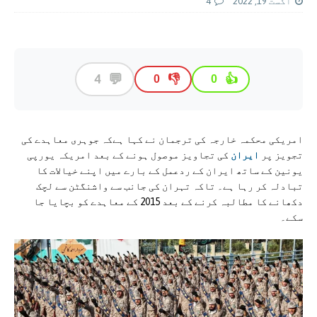
اگست 19, 2022
4
💬
4
👎
👍
0
0
امریکی محکمہ خارجہ کی ترجمان نے کہا ہےکہ جوہری معاہدے کی
تجویز پر
ایران
کی تجاویز موصول ہونے کے بعد امریکہ یورپی
یونین کے ساتھ ایران کے ردعمل کے بارے میں اپنے خیالات کا
تبادلہ کر رہا ہے۔ تاکہ تہران کی جانب سے واشنگٹن سے لچک
دکھانے کا مطالبہ کرنے کے بعد 2015 کے معاہدے کو بچایا جا
سکے۔