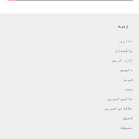
زمرے
اداريہ
پاکستان
تازہ ترين
دلچسپ
شوبز
صحت
عالمی خبريں
علاقائی خبريں
کھيل
معيشت