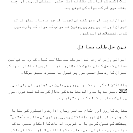
نے 8 اگست کو کہا۔ کہ بلاک نے ایک "حتمی” پیشکش کی ہے۔ اورچند
ہفتے میں اس کے جواب کی توقع ہے۔
ایران نے پیر کو دیر گئے اس تجویز کا جواب دیا۔ لیکن نہ تو
تہران اور نہ ہی یورپی یونین نے جواب کے مواد کے بارے میں
کوئی تفصیلات فراہم کیں۔
تین حل طلب مسائل
ایرانی وزیر خارجہ نے امریکا سے مطالبہ کیا۔ کہ وہ باقی تین
مسائل کے حل کے لیے لچک کا مظاہرہ کرے۔ انہوں نے اشارہ دیا کہ
تہران کا ردعمل حتمی طور پر قبول یا مسترد نہیں ہوگا۔
واشنگٹن نے کہا ہے کہ وہ یورپی یونین کی تجاویز کی بنیاد پر
2015 ۔میں طے پانے والے معاہدے کو بحال کرنے کے لیے فوری طور
پر ایک معاہدہ کرنے کے لیے تیار ہے۔
سفارت کاروں اور حکام نے خبر رساں ادارے رائیٹرز کو بتایا
کہ چاہے۔ تہران اور واشنگٹن یورپی یونین کی جانب سے "حتمی”
پیشکش کو قبول کریں یا نہ کریں۔ اس بات کا امکان نہیں ہے کہ
دونوں میں سے کوئی بھی معاہدے کو ناکامی قرار دے گا کیونکہ