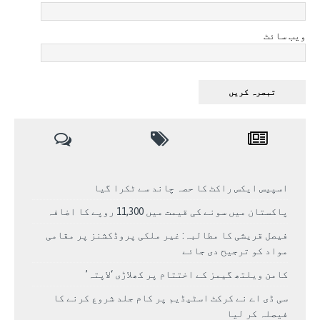
ویب سائٹ
اسپیس ایکس راکٹ کا حصہ چاند سے ٹکرا گیا
پاکستان میں سونے کی قیمت میں 11,300 روپے کا اضافہ
فیصل قریشی کا مطالبہ: غیر ملکی پروڈکشنز پر مقامی
مواد کو ترجیح دی جائے
کامن ویلتھ گیمز کے اختتام پر کھلاڑی ‘لاپتہ’
سی ڈی اے نے کرکٹ اسٹیڈیم پر کام جلد شروع کرنے کا
فیصلہ کر لیا