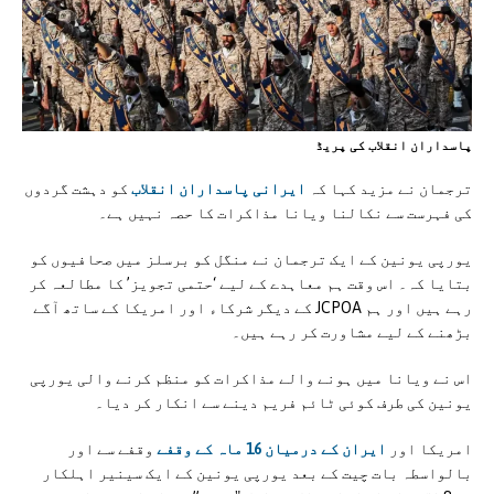
پاسداران انقلاب کی پريڈ
ترجمان نے مزید کہا کہ
ایرانی پاسداران انقلاب
کو دہشت گردوں
کی فہرست سے نکالنا ویانا مذاکرات کا حصہ نہیں ہے۔
یورپی یونین کے ایک ترجمان نے منگل کو برسلز میں صحافیوں کو
بتایا کہ۔ اس وقت ہم معاہدے کے لیے ‘حتمی تجویز’ کا مطالعہ کر
رہے ہیں اور ہم JCPOA کے دیگر شرکاء اور امریکا کے ساتھ آگے
بڑھنے کے لیے مشاورت کر رہے ہیں۔
اس نے ویانا میں ہونے والے مذاکرات کو منظم کرنے والی یورپی
یونین کی طرف کوئی ٹائم فریم دینے سے انکار کر دیا۔
امریکا اور
ایران کے درمیان 16 ماہ کے وقفے
وقفے سے اور
بالواسطہ بات چیت کے بعد یورپی یونین کے ایک سینیر اہلکار