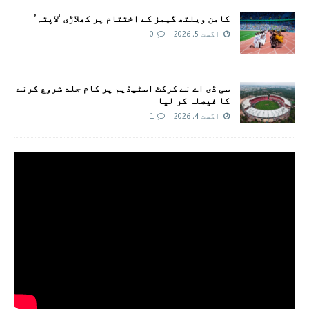
کامن ویلتھ گیمز کے اختتام پر کھلاڑی ‘لاپتہ’
اگست 5, 2026
0
سی ڈی اے نے کرکٹ اسٹیڈیم پر کام جلد شروع کرنے
کا فیصلہ کر لیا
اگست 4, 2026
1