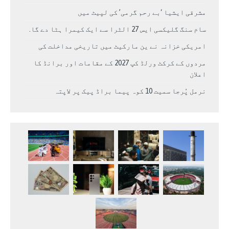
مشرقی ایشیا ‘بے رحم گرمی’ کی لپیٹ میں
سام سنگ گلیکسی ایس 27 الٹرا سے ایک کیمرا ہٹا دے گا.
امریکی خزانہ نے ین مارکیٹ میں تاریخی مداخلت کی
مردوں کے کرکٹ ورلڈ کپ 2027 کے مقامات اور برانڈ کا
اعلان
نرمل پُرجا سمیت 10 کوہ پیما براڈ پیک پر لاپتہ