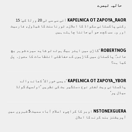
حالیہ تبصرے
KAPELNICA OT ZAPOYA_RAOR
آئی سی سی ٹی 20 ورلڈ کپ: 15
رکنی پاکستانی سکواڈ کا اعلان، ٹورنامنٹ کا شیڈول، فارمیٹ
اور وہ سب کچھ جو آپ جاننا چاہتے ہیں
ROBERTNOG
’گاڑی میں ایئر بیگ ہوتے تو شاید میرے شوہر بچ
جاتے‘: پاکستان میں گاڑیوں کے حفاظتی انتظامات کا مجوزہ بِل
کیا ہے؟
KAPELNICA OT ZAPOYA_YBOR
’دیسی خوراک‘ کھانے والے
پاکستانی ویٹ لفٹر نوح دستگیر بٹ کی نظریں ’اولمپک گولڈ
میڈل پر‘
NSTONEXGUERA
اوبر کا کراچی، اسلام آباد سمیت 5 شہروں میں
آپریشنز بند کرنے کا اعلان