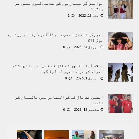
خواتین کی بیماریوں کی تشخیص کیوں نہیں ہو
پاتی؟
مئی 13, 2022
1
امریکی خاتون نے سب سے بڑا ’افرو‘ بنا کر ریکارڈ
توڑ ڈالا
اپریل 24, 2023
0
اسلام آباد: تاجر کے قتل کے کیس میں پانچ مشتبہ
افراد کو حراست میں لے لیا گیا
اپریل 1, 2026
0
ایشین فٹ بال کپ کوالیفائر میں پاکستان کو
شکست
ستمبر 15, 2023
0