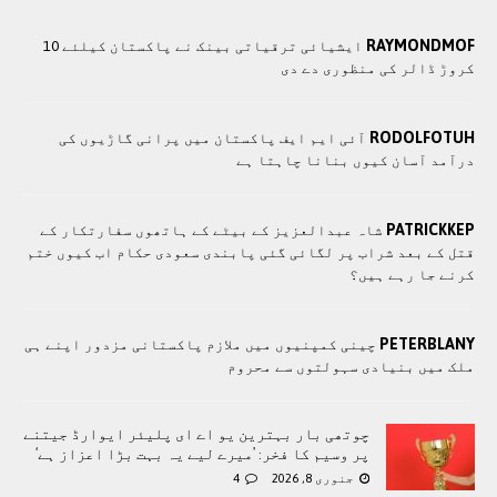
RAYMONDMOF
ایشیائی ترقیاتی بینک نے پاکستان کیلئے 10
کروڑ ڈالر کی منظوری دے دی
RODOLFOTUH
آئی ایم ایف پاکستان میں پرانی گاڑیوں کی
درآمد آسان کیوں بنانا چاہتا ہے
PATRICKKEP
شاہ عبدالعزیز کے بیٹے کے ہاتھوں سفارتکار کے
قتل کے بعد شراب پر لگائی گئی پابندی سعودی حکام اب کیوں ختم
کرنے جا رہے ہیں؟
PETERBLANY
چينی کمپنيوں ميں ملازم پاکستانی مزدور اپنے ہی
ملک ميں بنيادی سہولتوں سے محروم
چوتھی بار بہترین یو اے ای پلیئر ایوارڈ جیتنے
پر وسیم کا فخر: ’میرے لیے یہ بہت بڑا اعزاز ہے‘
جنوری 8, 2026
4