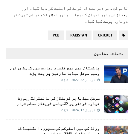
تاہم کچھ ہی دیر بعد اس ٹویٹ کو ڈیلیٹ کر دیا گیا۔ اور
بعدازاں بابر اعوان کے بجائے بابر اعظم لکھ کر اس ٹویٹ کو
دوبارہ پوسٹ کیا گیا۔
PCB
PAKISTAN
CRICKET
متعلقہ مضامین
پاکستان میں میچ فکسر، بھارت میں گریٹ بولر،
وسیم سوشل میڈیا صارفین پر پھٹ پڑے
نومبر 22, 2022
0
سوشل میڈیا پر ٹرینڈز کی مانیٹرنگ رپورٹ
تیار، ٹوئٹر پر 17سیاسی ٹرینڈز حساس قرار
اپریل 17, 2024
2
ورلڈ کپ میں اسٹوکس کی سنچری، انگلینڈ کا
نیدرلینڈز کو 340 رنز کا ہدف