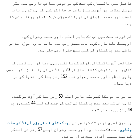
فائنل میں پاکستان کی جیت کی تو خوشی منائی جا رہی ہے۔ مگر
سوشل میڈیا پر آج سب سے زیادہ چرچا اگر کسی کا ہے تو وہ بابر
اعظم اور محمد رضوان کی اوپننگ جوڑی کی شاندار پرفارمنس کا
ہے۔
اس ٹورنامنٹ میں اب تک بابر اعظم ۔اور محمد رضوان کی۔
اوپننگ بلے بازی کچھ خاص نہیں رہی ہے۔ تاہم یہ وہ جوڑی ہے جو
ماضی میں پاکستان کو کئی میچ جتوا بھی چکی ہے۔
چنانچہ آج پاکستانی کرکٹ کے شائقین یہی دعا کر رہے تھے۔ کہ
کاش یہ پارٹنرشپ گذشتہ سال ٹی 20 ورلڈ کپ کی یاد تازہ کر دے جب
بابر اعظم ۔اور محمد رضوان نے۔ 152 رنز بنا کر انڈیا کو ہرا
دیا تھا۔
یہ تو نہ ہو سکا کیونکہ بابر اعظم 53 رنز بنا کر آؤٹ ہو گئے۔
تاہم اس کے بعد میچ پاکستانی ٹیم کو جیت کے لیے 44 گیندوں پر
48 رنز ہی درکار تھے۔
یہ میچ آخری اوور تک گیا جہاں ۔
پاکستان نے نیوزی لینڈ کو سات
وکٹوں
۔ سے شکست دے دی۔ اور محمد رضوان اپنی 57 رنز کی اننگز
کے لیے پلیئر آف دی میچ قرار پائے۔