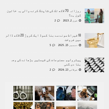
روزانہ 70 لاکھ تک کی شاپنگ کرنے والی یہ خاتون
کون ہے؟
جون 2, 2023
2
18 قیراط سونے سے بنا کموڈ ایک کروڑ 20 لاکھ ڈالر
میں فروخت
دسمبر 15, 2025
5
پیٹرولیم مصنوعات کی قیمتیں بڑھانے کی وجہ
بتا دی گئی
جولائی 13, 2026
2