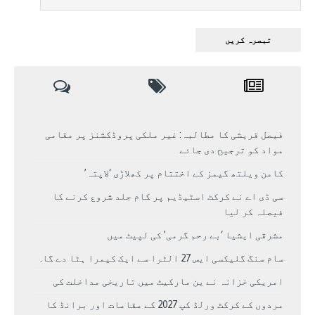
فیصل قریشی کا مطالبہ: غیر ملکی پروڈکشنز پر مقامی
مواد کو ترجیح دی جائے
کامن ویلتھ گیمز کے اختتام پر کھلاڑی ‘لاپتہ’
سی ڈی اے نے کرکٹ اسٹیڈیم پر کام جلد شروع کرنے کا
فیصلہ کر لیا
مشرقی ایشیا ‘بے رحم گرمی’ کی لپیٹ میں
سام سنگ گلیکسی ایس 27 الٹرا سے ایک کیمرا ہٹا دے گا.
امریکی خزانہ نے ین مارکیٹ میں تاریخی مداخلت کی
مردوں کے کرکٹ ورلڈ کپ 2027 کے مقامات اور برانڈ کا