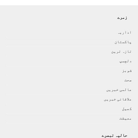
زمرے
اداريہ
پاکستان
تازہ ترين
دلچسپ
شوبز
صحت
عالمی خبريں
علاقائی خبريں
کھيل
معيشت
حالیہ تبصرے