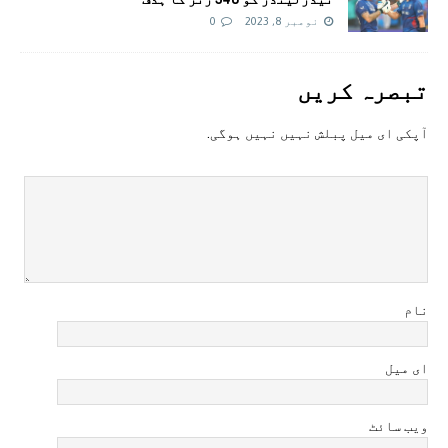
نومبر 8, 2023
0
تبصرہ کريں
آپکی ای ميل پبلش نہيں نہيں ہوگی.
نام
ای میل
ویب سائٹ