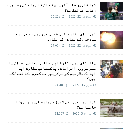
کیا شاہین شاہ آفریدی کے ان فٹ ہونے کی وجہ بہت
زیادہ بولنگ ہے؟
جولائی 22, 2022
30,226
نیوٹران ستارے: نئی خلائی دوربین سے دو مردہ
سورجوں کے تصادم کا نظارہ
جولائی 22, 2022
27,004
پاکستان میں سٹارٹ اپس: عالمی معاشی بحران یا
غیر ضروری اخراجات، پاکستانی سٹارٹ اپس
اچانک ملازمین کو نوکریوں سے کیوں نکالنے لگے
ہیں؟
جون 15, 2022
24,485
کولمبیا دریائی گھوڑے بھارت کیوں بھیجنا
چاہتا ہے؟
مارچ 3, 2023
21,317