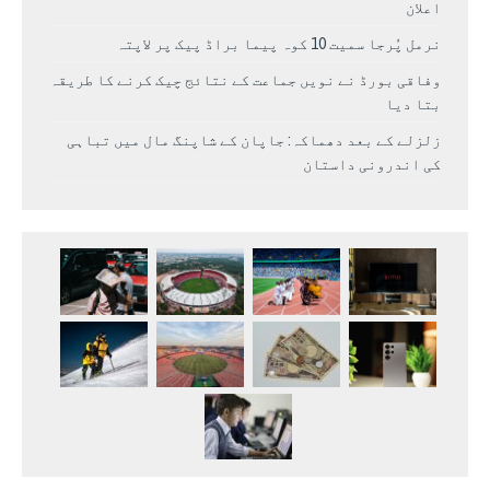
اعلان
نرمل پُرجا سمیت 10 کوہ پیما براڈ پیک پر لاپتہ
وفاقی بورڈ نے نویں جماعت کے نتائج چیک کرنے کا طریقہ
بتا دیا
زلزلے کے بعد دھماکہ: جاپان کے شاپنگ مال میں تباہی
کی اندرونی داستان