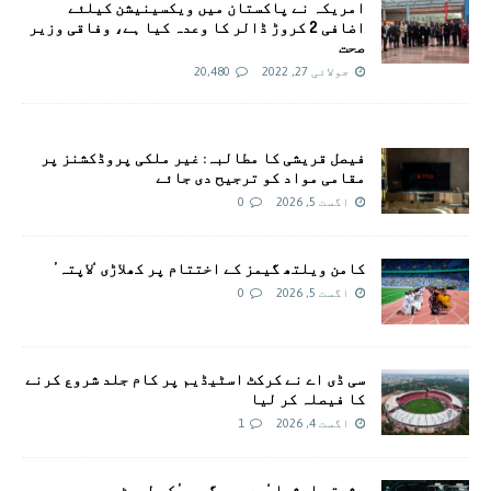
امريکہ نے پاکستان میں ویکسینیشن کیلئے
اضافی 2 کروڑ ڈالر کا وعدہ کیا ہے، وفاقی وزیر
صحت
جولائی 27, 2022
20,480
فیصل قریشی کا مطالبہ: غیر ملکی پروڈکشنز پر
مقامی مواد کو ترجیح دی جائے
اگست 5, 2026
0
کامن ویلتھ گیمز کے اختتام پر کھلاڑی ‘لاپتہ’
اگست 5, 2026
0
سی ڈی اے نے کرکٹ اسٹیڈیم پر کام جلد شروع کرنے
کا فیصلہ کر لیا
اگست 4, 2026
1
مشرقی ایشیا ‘بے رحم گرمی’ کی لپیٹ میں