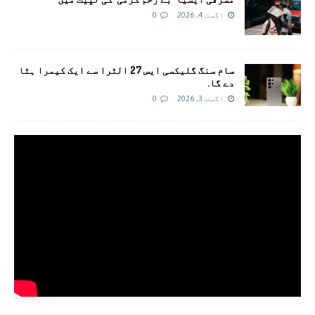
اگست 4, 2026
0
سام سنگ گلیکسی ایس 27 الٹرا سے ایک کیمرا ہٹا
دے گا.
اگست 3, 2026
0