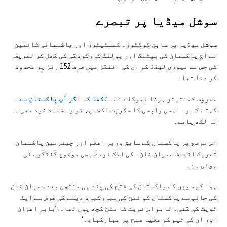
سوشل ميڈيا پر تبصرے
سوشل میڈیا پر سابق کرکٹرز۔ کمنٹیٹرز اور پاکستانی شائقین
نے آج پاکستان کی بیٹنگ اور بولنگ کارکردگی کی کھل کر تعریف
کی جس نے نیوزی لینڈ کو ان کی اننگز میں صرف 152 رنز پر محدود
کر دیا تھا۔
معروف کمنٹیٹر ہرشا بھوگلے نے۔
لکھا کہ اگر آپ پاکستان سے
۔
کہتے کہ وہ ایسی واپسی کا سکرپٹ لکھیں، تو وہ شاید خود بھی یہ
نہ لکھ پاتے۔
اس موقع پر پاکستان کے سابق وزیر اعظم اور چیئرمین پاکستان
تحریک انصاف عمران خان۔ کی ایک ٹویٹ بھی موضوع گفتگو بنی
ہوئی ہے۔
ہوا کچھ یوں کے پاکستان کی فتح کی چند ہی منٹوں بعد عمران خان
کی جانب سے پاکستان کو فتح کی مبارکباد دینے کی غرض سے ایک
ٹویٹ کی گئی۔ تاہم اس ٹویٹ کا متن کچھ یوں تھا۔: ’بابر اعوان
اور ان کی ٹیم کو عظیم فتح پر مبارکباد۔‘