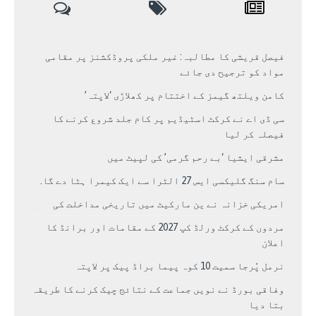
فیصل قریشی کا مطالبہ: غیر ملکی پروڈکشنز پر مقامی
مواد کو ترجیح دی جائے
کامن ویلتھ گیمز کے اختتام پر کھلاڑی ‘لاپتہ’
سی ڈی اے نے کرکٹ اسٹیڈیم پر کام جلد شروع کرنے کا
فیصلہ کر لیا
مشرقی ایشیا ‘بے رحم گرمی’ کی لپیٹ میں
سام سنگ گلیکسی ایس 27 الٹرا سے ایک کیمرا ہٹا دے گا.
امریکی خزانہ نے ین مارکیٹ میں تاریخی مداخلت کی
مردوں کے کرکٹ ورلڈ کپ 2027 کے مقامات اور برانڈ کا
اعلان
نرمل پُرجا سمیت 10 کوہ پیما براڈ پیک پر لاپتہ
وفاقی بورڈ نے نویں جماعت کے نتائج چیک کرنے کا طریقہ
بتا دیا