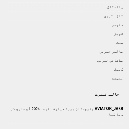
پاکستان
تازہ ترين
دلچسپ
شوبز
صحت
عالمی خبريں
علاقائی خبريں
کھيل
معيشت
حالیہ تبصرے
AVIATOR_JAKR
بلوچستان بورڈ میٹرک نتیجہ 2026 آج جاری کر
دیا گیا