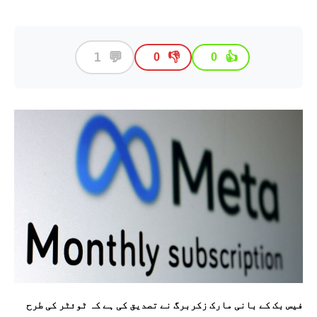
💬
1
👎
👍
0
0
فیس بک کے بانی مارک زکربرگ نے تصدیق کی ہے کہ ٹوئٹر کی طرح