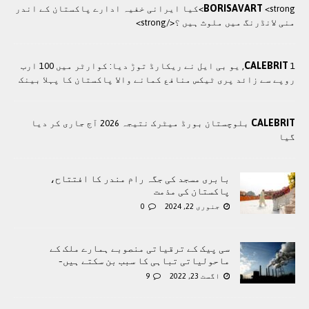
BORISAVART
<strong>کيا ایرانی خفيہ ادارے پاکستان کے اندر
منی لانڈرنگ ميں ملوث ہيں ؟</strong>
CALEBRIT
1, یو بی ایل نے ریکارڈ توڑ دیا: کوارٹر میں 100 ارب
روپے سے زائد پری ٹیکس منافع کمانے والا پاکستان کا پہلا بینک
CALEBRIT
بلوچستان بورڈ میٹرک نتیجہ 2026 آج جاری کر دیا
گیا
بابری مسجد کی جگہ رام مندر کا افتتاح،
پاکستان کی مذمت
جنوری 22, 2024
0
سی پیک کے ترقیاتی منصوبے ہمارے ملک کے
ماحولیاتی تباہی کا سبب بن سکتے ہیں-
اگست 23, 2022
9