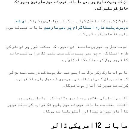
ان کے پلیٹ فارم پر بھی ماہانہ فیس کے عوض صارفین بلیو ٹک
حاصل کر سکیں گے۔
مارک زکربرگ نے اعلان کیا ہے۔ کہ نہ صرف فیس بک بلکہ ا
ن کے
دوسرے پلیٹ فارم انسٹاگرام پر بھی صارفین
ماہانہ فیس کے عوض
بلیو ٹک حاصل کر سکیں گے۔
اس سے قبل یہ خبریں سامنے آئی تھیں۔ کہ ممکنہ طور پر ٹوئٹر کی
طرح انسٹاگرام پر بھی پیسوں. کے عوض بلیو ٹک فراہم کیے جانے
کا فیچر پیش کیے جانے کا امکان ہے۔
تاہم اب مارک زکربرگ نے اپنی فیس بک پوسٹ کے ذریعے .تصدیق کی
کہ جلد ہی ان کے پلیٹ فارم پر پیسوں کے عوض بلیو ٹک فراہم
کرنے کے فیچر کا آغاز ہوجائے گا۔
انہوں نے اپنی مختصر پوسٹ میں بتایا. کہ ابتدائی طور پر
آئندہ ہفتے سے ماہانہ فیس کے عوض بلیو ٹک فراہم کرنے کے فیچر
کا آغاز نیوزی لینڈ اور آسٹریلیا سے ہوگا۔
ماہانہ 12 امریکی ڈالر