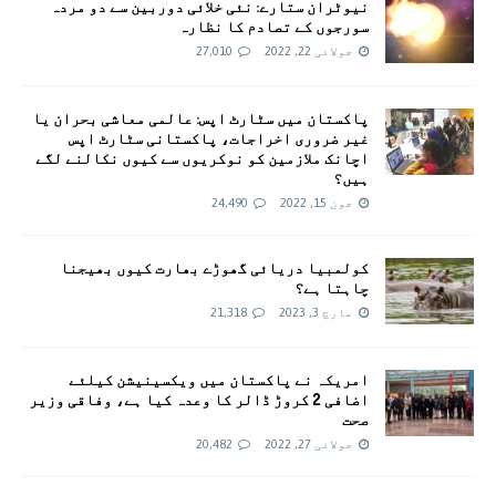
نیوٹران ستارے: نئی خلائی دوربین سے دو مردہ
سورجوں کے تصادم کا نظارہ
جولائی 22, 2022
27,010
پاکستان میں سٹارٹ اپس: عالمی معاشی بحران یا
غیر ضروری اخراجات، پاکستانی سٹارٹ اپس
اچانک ملازمین کو نوکریوں سے کیوں نکالنے لگے
ہیں؟
جون 15, 2022
24,490
کولمبیا دریائی گھوڑے بھارت کیوں بھیجنا
چاہتا ہے؟
مارچ 3, 2023
21,318
امريکہ نے پاکستان میں ویکسینیشن کیلئے
اضافی 2 کروڑ ڈالر کا وعدہ کیا ہے، وفاقی وزیر
صحت
جولائی 27, 2022
20,482