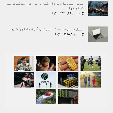
لتھوانیا: مال بردار طیارہ ہوائی اڈے کے قریب
گر کر تباہ
نومبر 28, 2024
1
ایپل کا سب سے سستا لیپ ٹاپ: ‘میک بک نیو’ لانچ
مارچ 5, 2026
2