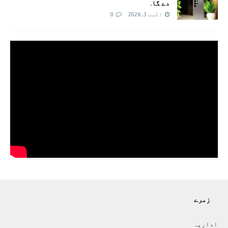
دے گا.
اگست 3, 2026
0
زمرے
اداريہ