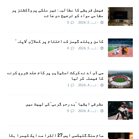
فیصل قریشی کا مطالبہ: غیر ملکی پروڈکشنز پر
مقامی مواد کو ترجیح دی جائے
اگست 5, 2026
0
کامن ویلتھ گیمز کے اختتام پر کھلاڑی ‘لاپتہ’
اگست 5, 2026
0
سی ڈی اے نے کرکٹ اسٹیڈیم پر کام جلد شروع کرنے
کا فیصلہ کر لیا
اگست 4, 2026
1
مشرقی ایشیا ‘بے رحم گرمی’ کی لپیٹ میں
اگست 4, 2026
0
سام سنگ گلیکسی ایس 27 الٹرا سے ایک کیمرا ہٹا