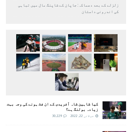
زلزلے کے بعد دھماکہ: جاپان کے شاپنگ مال میں تباہی
کی اندرونی داستان
کیا شاہین شاہ آفریدی کے ان فٹ ہونے کی وجہ بہت
زیادہ بولنگ ہے؟
جولائی 22, 2022
30,229