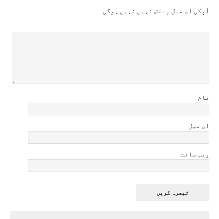
آپکی ای ميل پبلش نہيں نہيں ہوگی.
نام
ای میل
ویب سائٹ