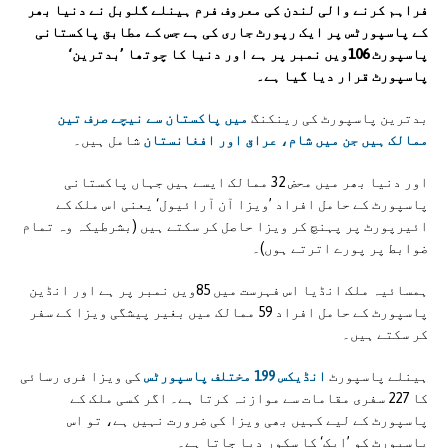
فراہم کرنے والی لندن کی معروف فرم ہینلے گلوبل نے دنیا بھر
کے پاسپورٹس پر ایک رپورٹ جاری کی ہے جس کے مطابق پاکستانی
پاسپورٹ 106ویں نمبر پر ہے اور دنیا کا چوتھا ’بدترین‘
پاسپورٹ قرار دیا گیا ہے۔
بدترین پاسپورٹ کی رینکنگ
میں پاکستان سے نیچے صرف تین
ممالک ہیں جن میں شام، عراق اور افغانستان
شامل ہیں۔
اور دنیا بھر میں محض 32 ممالک ایسے ہیں جہاں پاکستانی
پاسپورٹ کے حامل افراد ’ویزا آن آرائیول‘ یعنی اس ملک کے
ائیرپورٹ پر پہنچ کر ویزا حاصل کر سکتے ہیں (بشرطیکہ وہ تمام
ضوابط پر پورے اترتے ہوں)۔
ہمسائیہ ملک انڈیا اس فہرست میں 85ویں نمبر پر ہے اور انڈین
پاسپورٹ کے حامل افراد 59 ممالک میں بغیر پیشگی ویزا کے سفر
کر سکتے ہیں۔
ہینلے پاسپورٹ
انڈیکس 199 مختلف پاسپورٹس
کی ویزا فری رسائی
کا 227 سفری مقامات سے موازنہ کرتا ہے۔ اگر کسی ملک کے
پاسپورٹ کے لیے کہیں بھی ویزا کی ضرورت نہیں ہے، تو اس
پاسپورٹ کو ’ایک‘ کا سکور دیا جاتا ہے۔