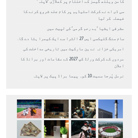
کامن ویلتھ گیمز کے اختتام پر کھلاڑی ‘لاپتہ’
سی ڈی اے نے کرکٹ اسٹیڈیم پر کام جلد شروع کرنے کا
فیصلہ کر لیا
مشرقی ایشیا ‘بے رحم گرمی’ کی لپیٹ میں
سام سنگ گلیکسی ایس 27 الٹرا سے ایک کیمرا ہٹا دے گا.
امریکی خزانہ نے ین مارکیٹ میں تاریخی مداخلت کی
مردوں کے کرکٹ ورلڈ کپ 2027 کے مقامات اور برانڈ کا
اعلان
نرمل پُرجا سمیت 10 کوہ پیما براڈ پیک پر لاپتہ