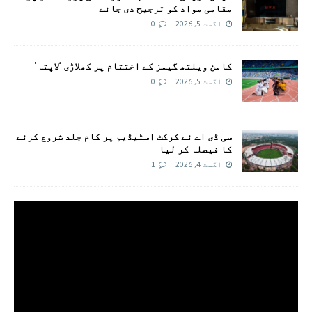
مقامی مواد کو ترجیح دی جائے
اگست 5, 2026
0
کامن ویلتھ گیمز کے اختتام پر کھلاڑی ‘لاپتہ’
اگست 5, 2026
0
سی ڈی اے نے کرکٹ اسٹیڈیم پر کام جلد شروع کرنے
کا فیصلہ کر لیا
اگست 4, 2026
1