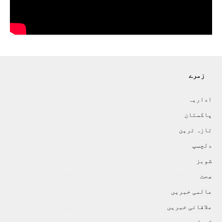
زمرے
اداريہ
پاکستان
تازہ ترين
دلچسپ
شوبز
صحت
عالمی خبريں
علاقائی خبريں