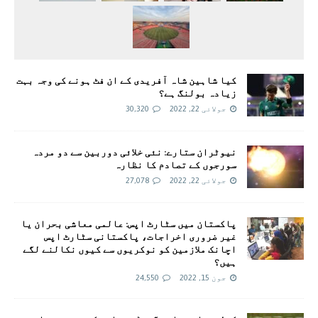
کیا شاہین شاہ آفریدی کے ان فٹ ہونے کی وجہ بہت
زیادہ بولنگ ہے؟
جولائی 22, 2022
30,320
نیوٹران ستارے: نئی خلائی دوربین سے دو مردہ
سورجوں کے تصادم کا نظارہ
جولائی 22, 2022
27,078
پاکستان میں سٹارٹ اپس: عالمی معاشی بحران یا
غیر ضروری اخراجات، پاکستانی سٹارٹ اپس
اچانک ملازمین کو نوکریوں سے کیوں نکالنے لگے
ہیں؟
جون 15, 2022
24,550