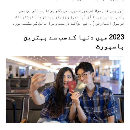
اور یہی فارمولا اس صورت میں بھی لاگو ہوتا ہے اگر آپ کسی
پاسپورٹ پر ویزا آن آرائیول، وزیٹر پرمٹ، یا الیکٹرانک
ٹریول اتھارٹی (ای ٹی اے) کے ذریعے ویزا حاصل کر سکتے ہوں۔
2023 میں دنیا کے سب سے بہترین
پاسپورٹ