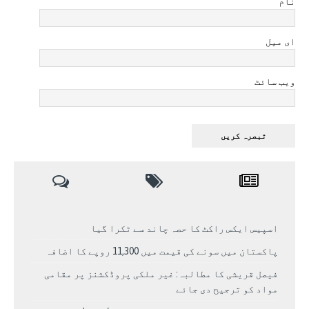
نام
ای میل
ویب سائٹ
اسپیس ایکس راکٹ کا حصہ چاند سے ٹکرا گیا
پاکستان میں سونے کی قیمت میں 11,300 روپے کا اضافہ
فیصل قریشی کا مطالبہ: غیر ملکی پروڈکشنز پر مقامی
مواد کو ترجیح دی جائے