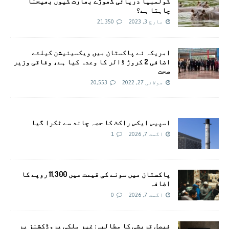
کولمبیا دریائی گھوڑے بھارت کیوں بھیجنا
چاہتا ہے؟
مارچ 3, 2023
21,350
امريکہ نے پاکستان میں ویکسینیشن کیلئے
اضافی 2 کروڑ ڈالر کا وعدہ کیا ہے، وفاقی وزیر
صحت
جولائی 27, 2022
20,553
اسپیس ایکس راکٹ کا حصہ چاند سے ٹکرا گیا
اگست 7, 2026
1
پاکستان میں سونے کی قیمت میں 11,300 روپے کا
اضافہ
اگست 7, 2026
0
فیصل قریشی کا مطالبہ: غیر ملکی پروڈکشنز پر