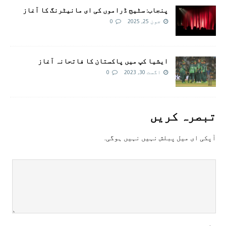
پنجاب: سٹیج ڈراموں کی ای مانیٹرنگ کا آغاز
جون 25, 2025
0
ایشیا کپ میں پاکستان کا فاتحانہ آغاز
اگست 30, 2023
0
تبصرہ کريں
آپکی ای ميل پبلش نہيں نہيں ہوگی.