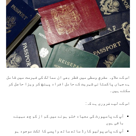
اس کے علاوہ مشرقِ وسطی میں قطر بھی ان ممالک کی فہرست میں شامل
ہے جہاں پاکستانی شہریت کے حامل افراد پہنچ کر ویزا حاصل کر
سکتے ہیں۔
اس کے لیے ضروری ہے کہ:
آپ کے پاسپورٹ کی معیاد ختم ہونے میں کم از کم چھ مہینے
باقی ہوں
آپ کے پاس پولیو کارڈ ساتھ ساتھ واپسی کا ٹکٹ موجود ہو