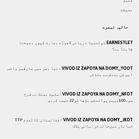
کھيل
معيشت
حالیہ تبصرے
EARNESTLET
کولمبیا دریائی گھوڑے بھارت کیوں بھیجنا
چاہتا ہے؟
VIVOD IZ ZAPOYA NA DOMY_YOOT
دنیا بھر میں صارفین واٹس
ایپ کی بندش سے متاثر
VIVOD IZ ZAPOYA NA DOMY_NFOT
اسٹیٹ بینک نے شرح
سود100بیسس پوائنٹس بڑھا کر22 فیصد کردی
VIVOD IZ ZAPOYA NA DOMY_JKOT
افغانستان: کالعدم TTP
کمانڈر عمرخالد خراسانی ہلاک