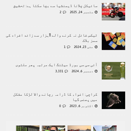
سائیکل چلانا ڈیمنشیا سے بچا سکتا ہے: تحقیق
ستمبر 24, 2025
2
ٹیکس فائل نہ کرنے والے 11ہزار سے زائد افراد کی
سمز بلاک
مئی 23, 2024
1
آئی سی سی بورڈ میٹنگ ایک مرتبہ پھر ملتوی
دسمبر 6, 2024
3,331
کراچی: اغواء کا ڈرامہ رچانے والا لڑکا مشکل
میں پھنس گیا
اکتوبر 6, 2023
0