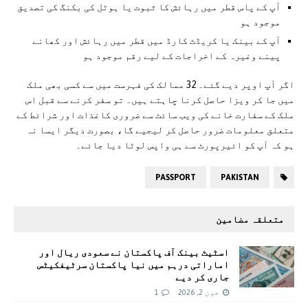
آپ کے پاس قطر میں رہائش کا ثبوت یا ہوٹل کی بکنگ کی تصدیق
موجود ہو
آپ کے بینک یا کریڈٹ کارڈ میں قطر میں رہائش اور کھانے
پینے وغیرہ کے اخراجات کے لیے رقم موجود ہو
اگر آپ اوپر دیے گئے۔ 32 ممالک کی فہرست میں سے کسی بھی ملک
میں جا کر ویزا حاصل کرنا چاہتے ہیں۔ تو سفر کرنے سے قبل اس
ملک کے سفارت خانے کی ویب سائٹ سے ضروری کاغذات اور شرائط کے
متعلق معلومات ضرور حاصل کر لیجیے گا، بصورت دیگر ایسا نہ
ہو کہ آپ کو ائیرپورٹ سے ہی واپس لوٹا دیا جائے۔
PASSPORT
PAKISTAN
متعلقہ مضامین
اسٹیٹ بینک آف پاکستان نے سعودی ریال اور
اماراتی درہم میں نیا پاکستان سرٹیفکیٹس
جاری کر دیے
جون 2, 2026
1