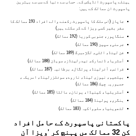
ہینلے پاسپورٹ انڈیکس کے۔ حساب سے دنیا کے سب سے بہترین
پاسپورٹ ان ممالک کے ہیں:
جاپان (اس ملک کا پاسپورٹ رکھنے والے افراد 193 ممالک کا
سفر بغیر کسی ویزا کے کر سکتے ہیں)
سنگاپور، جنوبی کوریا (192 ممالک)
جرمنی، سپین (190 ممالک)
فن لینڈ، اٹلی، لگژمبرگ (189 ممالک)
آسٹریا، ڈنمارک، نیدرلینڈز، سویڈن (188 ممالک)
فرانس، آئرلینڈ، پرتگال، برطانیہ (187 ممالک)
بیلجیم، نیوزی لینڈ، ناروے، سوئٹزرلینڈ، امریکہ،
جمہوریہ چیک (186 ممالک)
آسٹریلیا، کینیڈا، یونان، مالٹا (185 ممالک)
ہنگری، پولینڈ (184 ممالک)
لتھوینیا، سلوواکیہ (183 ممالک)
پاکستانی پاسپورٹ کے حامل افراد
کن 32 ممالک مں پہنچ کر ’ویزا آن