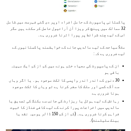
پاکستانی پاسپورٹ کے حامل افراد اوپر دی گئی فہرست میں شامل
32 ممالک میں پہنچ کر ویزا آن آرائیول حاصل کر سکتے ہیں مگر
اس کے لیے چند شرائط پر پورا اترنا ضروری ہے۔
مثلاً سیاحت کے لیے مالدیپ جانے کے خواہشمند پاکستانیوں کے
لیے ضروری ہے کہ:
ان کے پاسپورٹ کی معیاد ختم ہونے میں کم از کم ایک مہینہ
باقی ہو
30 دنوں کے اندر اندر واپسی کا ٹکٹ موجود ہو۔ یا اگر وہاں
سے آگے کسی اور ملک کا سفر کرنا ہے تو وہاں کا ٹکٹ موجود
ہونا ضروری ہے
رہائش کے لیے ہوٹل یا ریزارٹ کی جانب سے بکنگ کی تصدیق یا
مالدیپ میں اخراجات پورا کرنے کے لیے کافی فنڈز کا ثبوت
فراہم کرنا ضروری ہے۔ (کم از کم 150 ڈالر یومیہ نقد یا
بینک سٹیٹمنٹ)۔