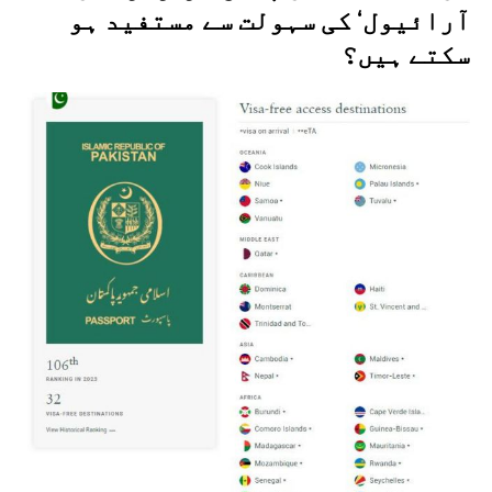
آرائیول‘ کی سہولت سے مستفید ہو
سکتے ہیں؟