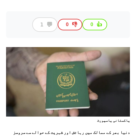
💬
1
👎
👍
0
0
پاکستانی پاسپورٹ
دنیا بھر کے ممالک میں رہائش اور شہریت کے حوالے سے سروسز