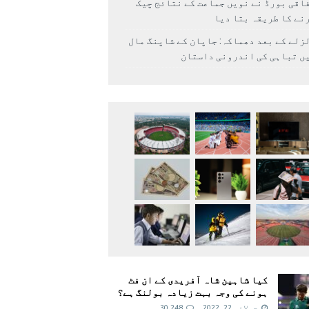
اقی بورڈ نے نویں جماعت کے نتائج چیک
نے کا طریقہ بتا دیا
زلے کے بعد دھماکہ: جاپان کے شاپنگ مال
ں تباہی کی اندرونی داستان
کیا شاہین شاہ آفریدی کے ان فٹ
ہونے کی وجہ بہت زیادہ بولنگ ہے؟
جولائی 22, 2022
30,248