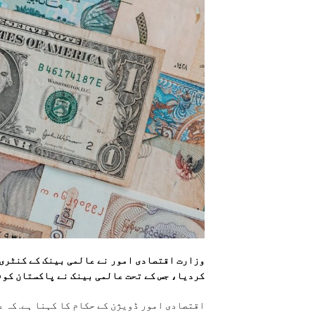
وزارت اقتصادی امور نے عالمی بینک کے کنٹری 
کردیا، جس کے تحت عالمی بینک نے پاکستان کو 2026ء سے 2035ء تک 40 ارب ڈالر فراہم کرے گا۔