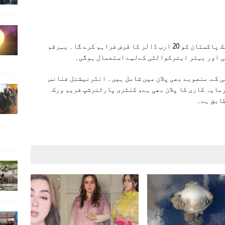
دستاویز کے مطابق پہلے مرحلے میں عالمی بینک پاکستان کو 20 ارب ڈالر کا قرض فراہم کرے گا۔ یہرقم
 اور بہتر ایئرکوالٹی کےلیے استعمال ہوگی۔
 کے. منصوبے بھی پلان میں شامل ہیں۔ انٹرنیشنل فنانس
 ارب ڈالر کی نجی سرمایہ کاری کا پلان بھی ہے، کنٹری پارٹنرشپ فریم ورک
طابق ہے۔