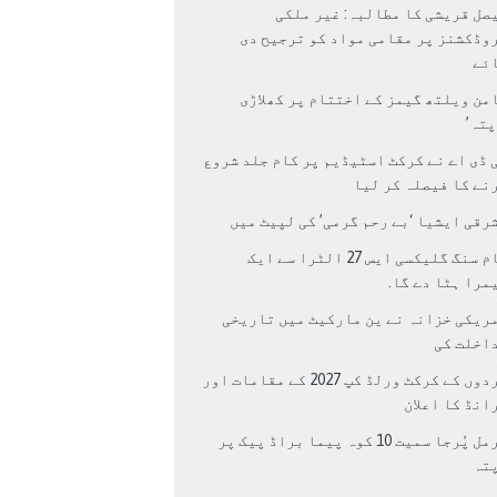
صل قریشی کا مطالبہ: غیر ملکی
وڈکشنز پر مقامی مواد کو ترجیح دی
ئے
من ویلتھ گیمز کے اختتام پر کھلاڑی
اپتہ’
 ڈی اے نے کرکٹ اسٹیڈیم پر کام جلد شروع
نے کا فیصلہ کر لیا
رقی ایشیا ‘بے رحم گرمی’ کی لپیٹ میں
سام سنگ گلیکسی ایس 27 الٹرا سے ایک
مرا ہٹا دے گا.
ریکی خزانہ نے ین مارکیٹ میں تاریخی
اخلت کی
مردوں کے کرکٹ ورلڈ کپ 2027 کے مقامات اور
انڈ کا اعلان
نرمل پُرجا سمیت 10 کوہ پیما براڈ پیک پر
پتہ