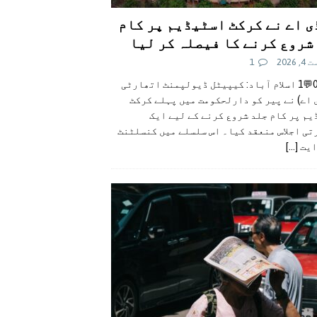
ی اے نے کرکٹ اسٹیڈیم پر کام
شروع کرنے کا فیصلہ کر لیا
 2026
1
👍0👎0💬1 اسلام آباد: کیپیٹل ڈیولپمنٹ اتھارٹی
 اے) نے پیر کو دارلحکومت میں پہلے کرکٹ
م پر کام جلد شروع کرنے کے لیے ایک
تی اجلاس منعقد کیا۔ اس سلسلے میں کنسلٹنٹ
ایت
[...]