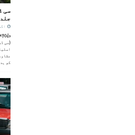
سی ڈ
جلد 
اگست 4,
(سی ڈی
اسٹیڈی
مشاور
کو ہد