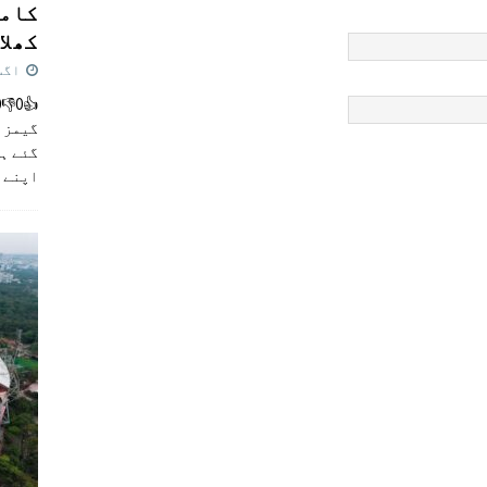
کامن
کھلاڑ
اگست 5,
گیمز م
گئے ہی
اپنے 