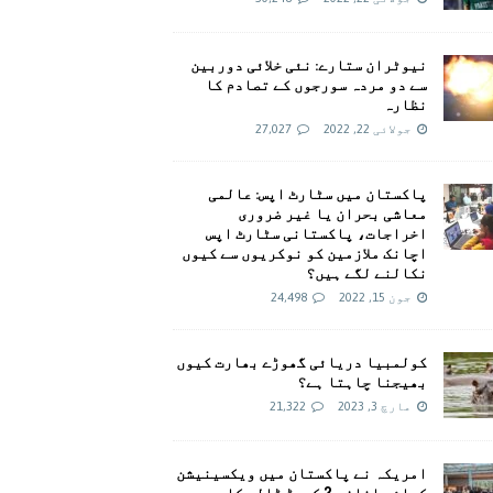
نیوٹران ستارے: نئی خلائی دوربین
سے دو مردہ سورجوں کے تصادم کا
نظارہ
جولائی 22, 2022
27,027
پاکستان میں سٹارٹ اپس: عالمی
معاشی بحران یا غیر ضروری
اخراجات، پاکستانی سٹارٹ اپس
اچانک ملازمین کو نوکریوں سے کیوں
نکالنے لگے ہیں؟
جون 15, 2022
24,498
کولمبیا دریائی گھوڑے بھارت کیوں
بھیجنا چاہتا ہے؟
مارچ 3, 2023
21,322
امريکہ نے پاکستان میں ویکسینیشن
کیلئے اضافی 2 کروڑ ڈالر کا وعدہ