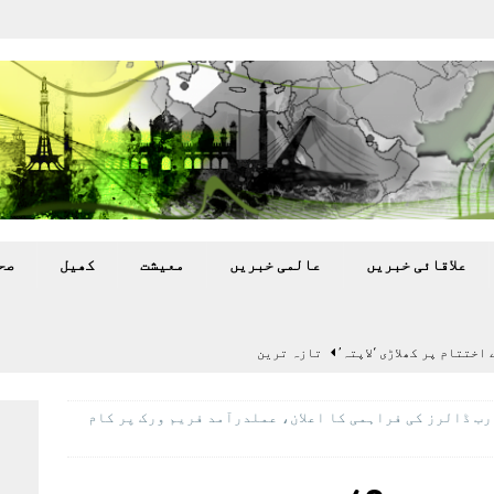
علاقائی خبريں
عالمی خبريں
معيشت
کھيل
صح
اختتام پر کھلاڑی ‘لاپتہ’
تازہ ترين
سٹیڈیم پر کام جلد شروع کرنے کا فیصلہ کر لیا
پاکستان
لڈ بینک کا پاکستان کو 40 ارب ڈالرز کی فراہمی کا اعلان، عملدرآمد فریم ورک پر کام
 گرمی’ کی لپیٹ میں
تازہ ترين
گا.
تازہ ترين