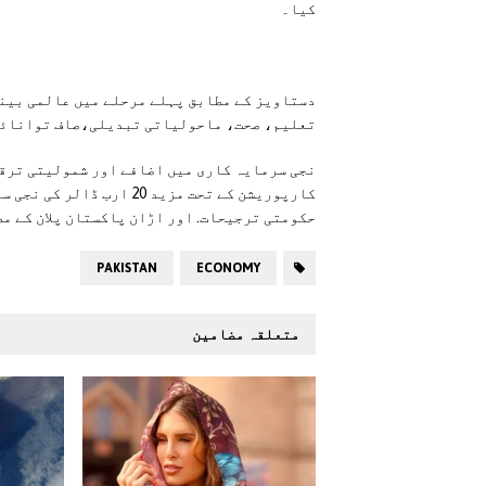
کیا۔
تعلیم، صحت، ماحولیاتی تبدیلی،صاف توانائی
نجی سرمایہ کاری میں اضافے اور شمولیتی ترقی
کارپوریشن کے تحت مزید 20
حکومتی ترجیحات. اور اڑان پاکستان پلان کے م
PAKISTAN
ECONOMY
متعلقہ مضامین