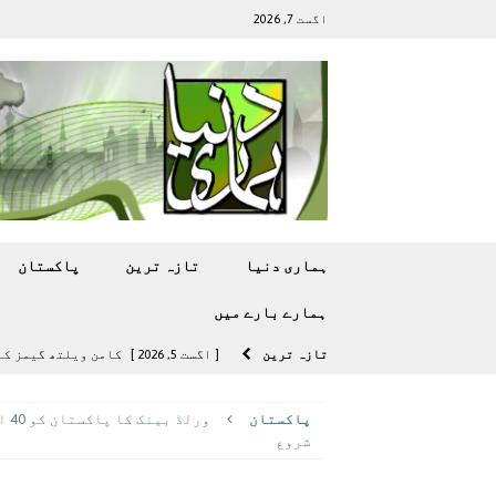
اگست 7, 2026
ہماری دنیا
تازہ ترين
پاکستان
ہمارے بارے ميں
تازہ ترين
[ اگست 5, 2026 ]
کامن ویلتھ گیمز کے 
[ اگست 4, 2026 ]
سی ڈی اے نے کرکٹ ا
پاکستان
ور
[ اگست 4, 2026 ]
مشرقی ایشیا ‘بے رحم
شروع
[ اگست 3, 2026 ]
سام سنگ گلیکسی ایس 27 الٹرا سے ایک کیمرا ہٹا دے 