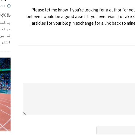
اگست 5,
Please let me know if you’re looking for a author for yo
believe I would be a good asset. If you ever want to take so
پاکست
articles for your blog in exchange for a link back to min
مواد ک
کہ یو
اکثر
]