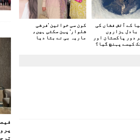
ا کے آتش فشاں کی
کون سی خواتین ’فرشی
 بادل ہزاروں
شلوار‘ پہن سکتی ہیں،
 دور پاکستان اور
ماریہ بی نے بتا دیا
ک کیسے پہنچ گیا؟
فیصل
پروڈ
ترجی