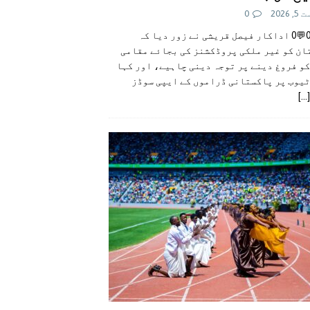
 2026
0
👍0👎0💬0 اداکار فیصل قریشی نے زور دیا کہ
ان کو غیر ملکی پروڈکشنز کی بجائے مقامی
و فروغ دینے پر توجہ دینی چاہیے، اور کہا
ٹیوب پر پاکستانی ڈراموں کے ایپی سوڈز
[...