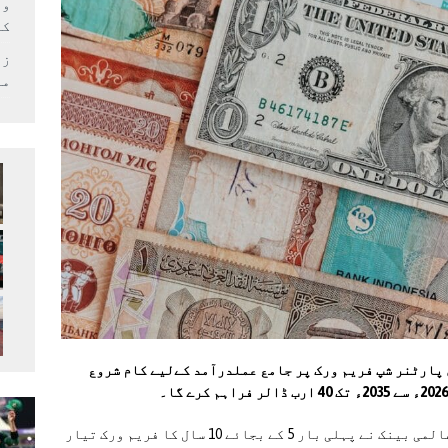
وف
کر
زل
می
پارٹنر شپ فریم ورک پر جامع عملدرآمد کےلیے کام شروع
اقتصادی امور ڈویژن کے حکام کا کہنا ہے. کہ عالمی بینک نے پہلی بار 5 کے بجائے 10 سال کا فریم ورک تیار