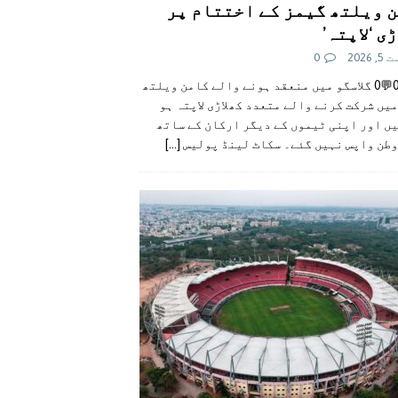
 ویلتھ گیمز کے اختتام پر
ی ‘لاپتہ’
 2026
0
👍0👎0💬0 گلاسگو میں منعقد ہونے والے کامن ویلتھ
یں شرکت کرنے والے متعدد کھلاڑی لاپتہ ہو
ں اور اپنی ٹیموں کے دیگر ارکان کے ساتھ
وطن واپس نہیں گئے۔ سکاٹ لینڈ پولیس
[...]