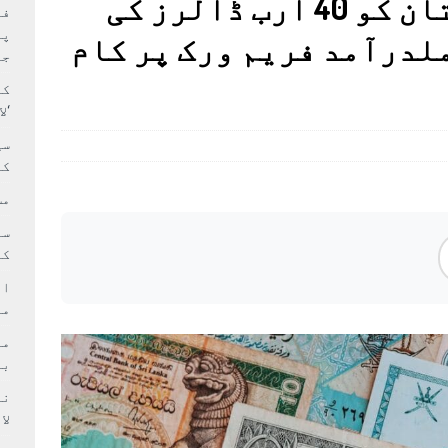
ورلڈ بینک کا پاکستان کو 40 ارب ڈالرز کی
بہ: غیر ملکی پروڈکشنز پر مقامی مواد کو ترجیح دی جائے
فی
پر
ملدرآمد فریم ورک پر کام
جا
کا
‘ل
سی
کر
مش
کی
ام
مد
بر
لا