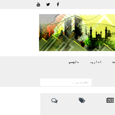
ت
اداريہ
دلچسپ