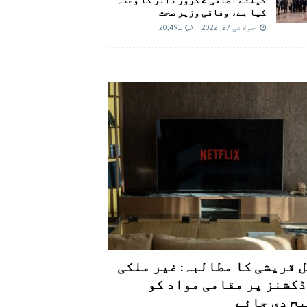
کیا ہے، وفاقی وزیر صحت
جولائی 27, 2022
20,491
 قریشی کا مطالبہ: غیر ملکی
کشنز پر مقامی مواد کو
ح دی جائے