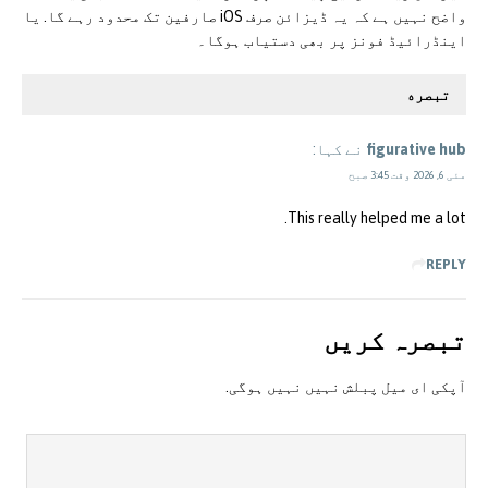
واضح نہیں ہے کہ یہ ڈیزائن صرف iOS صارفین تک محدود رہے گا. یا
اینڈرائیڈ فونز پر بھی دستیاب ہوگا۔
تبصره
figurative hub
نے کہا:
مئی 6, 2026 وقت 3:45 صبح
This really helped me a lot.
REPLY
تبصرہ کريں
آپکی ای ميل پبلش نہيں نہيں ہوگی.