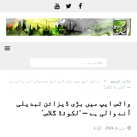
تازہ ترين
واٹس ایپ میں بڑی ڈیزائن تبدیلی آنے والی ہے
— ‘لکوئڈ گلاس’
واٹس ایپ میں بڑی ڈیزائن تبدیلی
آنے والی ہے — ‘لکوئڈ گلاس’
مئی 6, 2026
1