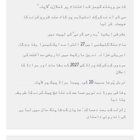
کامن ویلتھ گیمز کے اختتام پر کھلاڑی ‘لاپتہ’
سی ڈی اے نے کرکٹ اسٹیڈیم پر کام جلد شروع کرنے کا
فیصلہ کر لیا
مشرقی ایشیا ‘بے رحم گرمی’ کی لپیٹ میں
سام سنگ گلیکسی ایس 27 الٹرا سے ایک کیمرا ہٹا دے گا.
امریکی خزانہ نے ین مارکیٹ میں تاریخی مداخلت کی
مردوں کے کرکٹ ورلڈ کپ 2027 کے مقامات اور برانڈ کا
اعلان
نرمل پُرجا سمیت 10 کوہ پیما براڈ پیک پر لاپتہ
وفاقی بورڈ نے نویں جماعت کے نتائج چیک کرنے کا طریقہ
بتا دیا
زلزلے کے بعد دھماکہ: جاپان کے شاپنگ مال میں تباہی
کی اندرونی داستان