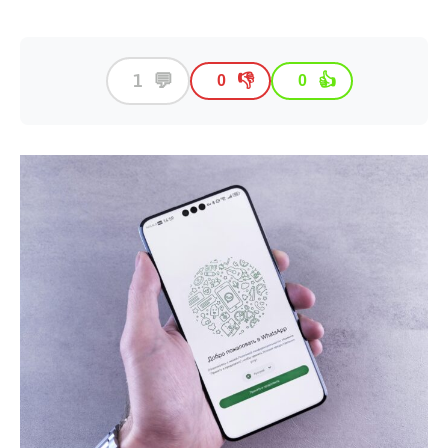
💬
1
👎
👍
0
0