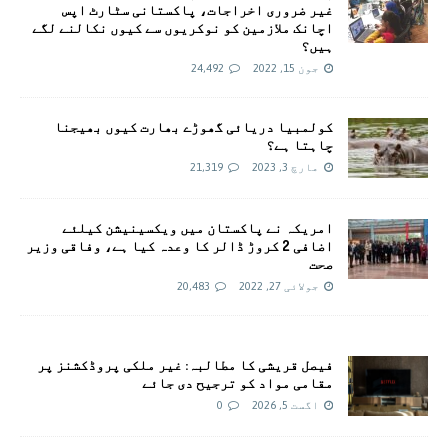
غیر ضروری اخراجات، پاکستانی سٹارٹ اپس
اچانک ملازمین کو نوکریوں سے کیوں نکالنے لگے
ہیں؟
جون 15, 2022
24,492
کولمبیا دریائی گھوڑے بھارت کیوں بھیجنا
چاہتا ہے؟
مارچ 3, 2023
21,319
امريکہ نے پاکستان میں ویکسینیشن کیلئے
اضافی 2 کروڑ ڈالر کا وعدہ کیا ہے، وفاقی وزیر
صحت
جولائی 27, 2022
20,483
فیصل قریشی کا مطالبہ: غیر ملکی پروڈکشنز پر
مقامی مواد کو ترجیح دی جائے
اگست 5, 2026
0