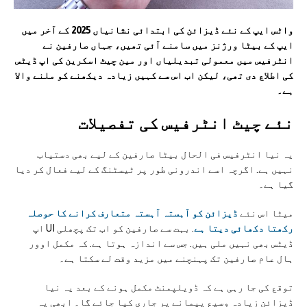
واٹس ایپ کے نئے ڈیزائن کی ابتدائی نشانیاں 2025 کے آخر میں
ایپ کے بیٹا ورژنز میں سامنے آئی تھیں، جہاں صارفین نے
انٹرفیس میں معمولی تبدیلیاں اور مین چیٹ اسکرین کی اپ ڈیٹس
کی اطلاع دی تھی، لیکن اب اس سے کہیں زیادہ دیکھنے کو ملنے والا
ہے۔
نئے چیٹ انٹرفیس کی تفصیلات
یہ نیا انٹرفیس فی الحال بیٹا صارفین کے لیے بھی دستیاب
نہیں ہے. اگرچہ اسے اندرونی طور پر ٹیسٹنگ کے لیے فعال کر دیا
گیا ہے۔
میٹا اس نئے
ڈیزائن کو آہستہ آہستہ متعارف کرانے کا حوصلہ
رکھتا دکھائی دیتا ہے
. بہت سے صارفین کو اب تک پچھلی UI اپ
ڈیٹس بھی نہیں ملی ہیں. جس سے اندازہ ہوتا ہے. کہ مکمل اوور
ہال عام صارفین تک پہنچنے میں مزید وقت لے سکتا ہے۔
توقع کی جا رہی ہے کہ ڈویلپمنٹ مکمل ہونے کے بعد یہ نیا
ڈیزائن زیادہ وسیع پیمانے پر جاری کیا جائے گا۔ ابھی یہ