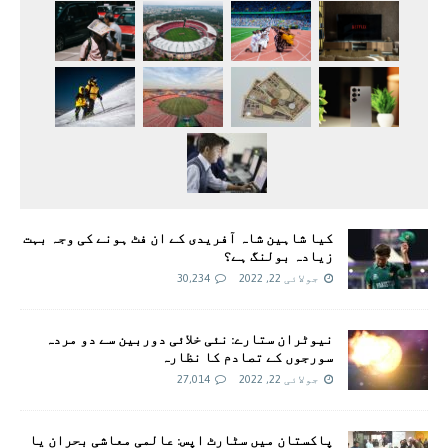
کیا شاہین شاہ آفریدی کے ان فٹ ہونے کی وجہ بہت
زیادہ بولنگ ہے؟
جولائی 22, 2022
30,234
نیوٹران ستارے: نئی خلائی دوربین سے دو مردہ
سورجوں کے تصادم کا نظارہ
جولائی 22, 2022
27,014
پاکستان میں سٹارٹ اپس: عالمی معاشی بحران یا