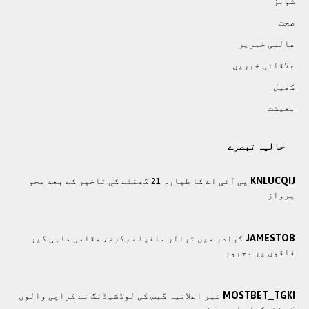
شوبز
صحت
عالمی خبريں
علاقائی خبريں
کھيل
معيشت
حالیہ تبصرے
KNLUCQIJ
پی آئی اے کا طیارہ 21 گھنٹے کی تاخیر کے بعد محو
پرواز
JAMESTOB
گوادر میں ٹرالر مافیا سرگرم، مقامی ماہی گیر
فاقوں پر مجبور
MOSTBET_TGKI
غیر اعلانیہ گیس کی لوڈشیڈنگ نے کراچی والوں