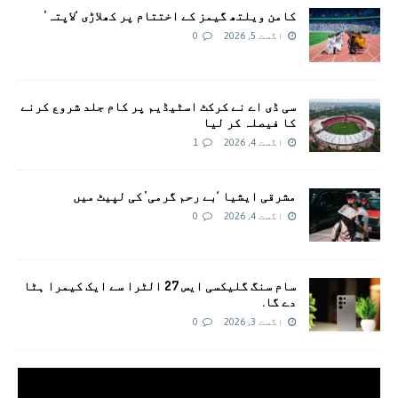
کامن ویلتھ گیمز کے اختتام پر کھلاڑی ‘لاپتہ’
اگست 5, 2026
0
سی ڈی اے نے کرکٹ اسٹیڈیم پر کام جلد شروع کرنے
کا فیصلہ کر لیا
اگست 4, 2026
1
مشرقی ایشیا ‘بے رحم گرمی’ کی لپیٹ میں
اگست 4, 2026
0
سام سنگ گلیکسی ایس 27 الٹرا سے ایک کیمرا ہٹا
دے گا.
اگست 3, 2026
0