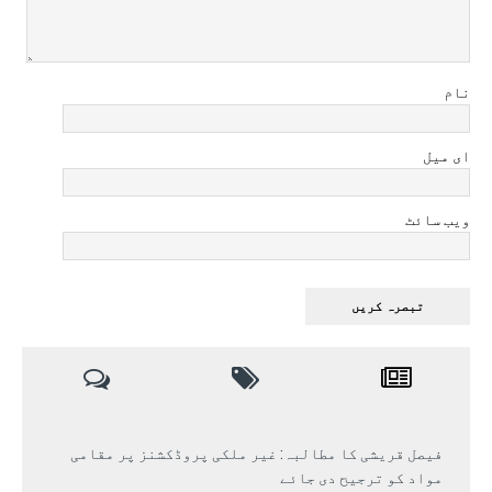
نام
ای میل
ویب سائٹ
فیصل قریشی کا مطالبہ: غیر ملکی پروڈکشنز پر مقامی
مواد کو ترجیح دی جائے