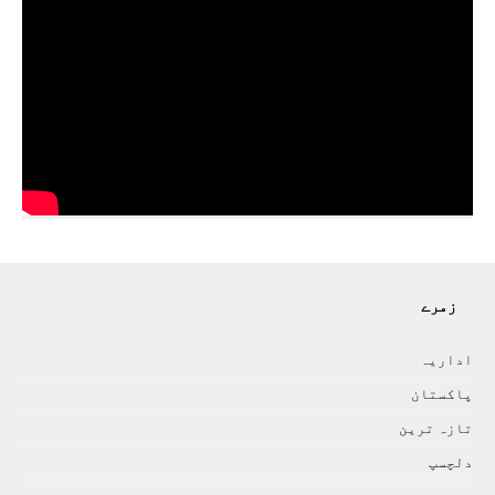
زمرے
اداريہ
پاکستان
تازہ ترين
دلچسپ