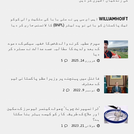
کی زندگیاں اجیرن کر دیں
WILLIAMHOIFT
ایس ای سی پی نے علی بابا کی ملکیت والی کوکو
ٹیک پاکستان کو بائی نو پے لیٹر (BNPL) کا لائسنس جاری کر دیا
سپرم عطیہ کرنے والے شخص کا خفیہ سیکس کے دعوے
کے بعد ولدیت کا مطالبہ جسے عدالت نے مسترد کر
دیا
فروری 14, 2025
5
فائنل میں پہنچنے پر وزیراعظم پاکستانی ٹیم
کے معترف
نومبر 9, 2022
2
’ٹرانسپیرنٹ چوہا‘ چھوٹے کینسر ٹیومرز کے سکین
اور علاج کے طریقہ کار کو کیسے بہتر بنا سکتا
ہے؟
جولائی 21, 2023
1