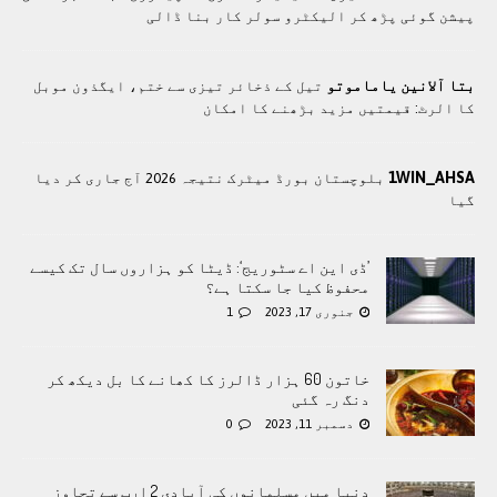
پیشن گوئی پڑھ کر الیکٹرو سولر کار بنا ڈالی
بتا آلانین یاماموتو
تیل کے ذخائر تیزی سے ختم، ایگذون موبل
کا الرٹ: قیمتیں مزید بڑھنے کا امکان
1WIN_AHSA
بلوچستان بورڈ میٹرک نتیجہ 2026 آج جاری کر دیا
گیا
’ڈی این اے سٹوریج‘: ڈیٹا کو ہزاروں سال تک کیسے
محفوظ کیا جا سکتا ہے؟
جنوری 17, 2023
1
خاتون 60 ہزار ڈالرز کا کھانے کا بل دیکھ کر
دنگ رہ گئی
دسمبر 11, 2023
0
دنیا میں مسلمانوں کی آبادی 2 ارب سے تجاوز