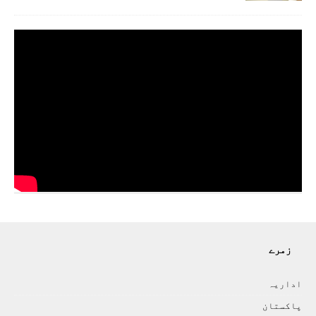
زمرے
اداريہ
پاکستان