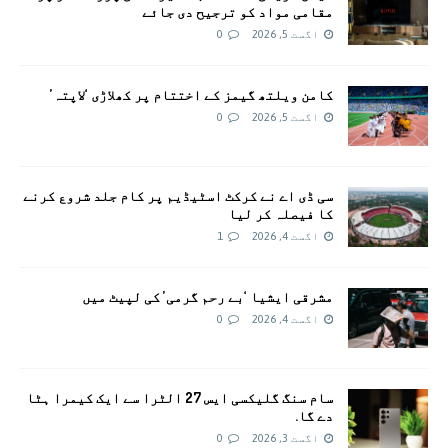
مقامی مواد کو ترجیح دی جائے
اگست 5, 2026
0
کامن ویلتھ گیمز کے اختتام پر کھلاڑی ‘لاپتہ’
اگست 5, 2026
0
سی ڈی اے نے کرکٹ اسٹیڈیم پر کام جلد شروع کرنے
کا فیصلہ کر لیا
اگست 4, 2026
1
مشرقی ایشیا ‘بے رحم گرمی’ کی لپیٹ میں
اگست 4, 2026
0
سام سنگ گلیکسی ایس 27 الٹرا سے ایک کیمرا ہٹا
دے گا.
اگست 3, 2026
0