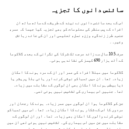
سائنس دانوں کا تجزيہ
اس کے بعد سائنس دانوں نے نیند کے طریقے کے ساتھ ساتھ ان
افراد کے پس منظر کی معلومات کو بھی تجزیہ کیا جیسا کہ عمر،
جنس، طرز زندگی، وزن، نسل، تعلیمی اور ان کی جائے رہائش
وغیرہ۔
صرف 10.5 سال سے زائد عرصے تک شرکا کی نگرانی کے بعد، گلاکوما
کے آٹھ ہزار 690 کیسز کی نشاندہی ہوئی۔
گلاکوما میں مبتلا افراد کی عمر اور ان کے مرد ہونے کا امکان
زیادہ تھا۔ ان میں تمباکو نوشی کرنے اور ہائی بلڈ پریشر یا
ذیابیطس ہونے کا امکان بھی ان لوگوں کے مقابلے میں زیادہ
تھا۔ جنہیں اس بیماری کی تشخیص نہیں ہوئی تھی۔
جن کو گلاکوما ہوا ان لوگوں میں عمر زیادہ ہونے کا رجحان اور
مردوں کا اس کے شکار ہونے کا امکان زیادہ تھا۔ اس میں تمباکو
نوشی کرنے والوں کا امکان بھی زیادہ تھا۔ اور ان لوگوں کے
مقابلے میں جن میں اس بیماری کی۔ تشخیص نہیں ہوئی تھی ان میں
ہائی بلڈ پریشر یا ذیابیطس کا خدشہ بھی زیادہ تھا۔