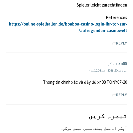
Spieler leicht zurechtfinden.
References:
https://online-spielhallen.de/boaboa-casino-login-ihr-tor-zur-
aufregenden-casinowelt/
REPLY
xn88
نے کہا:
جولائی 20, 2026 وقت 12:04 شام
Thông tin chính xác và đầy đủ xn88 TONY07-20
REPLY
تبصرہ کريں
آپکی ای ميل پبلش نہيں نہيں ہوگی.