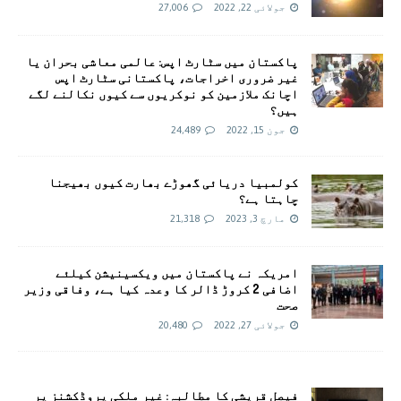
جولائی 22, 2022
27,006
پاکستان میں سٹارٹ اپس: عالمی معاشی بحران یا
غیر ضروری اخراجات، پاکستانی سٹارٹ اپس
اچانک ملازمین کو نوکریوں سے کیوں نکالنے لگے
ہیں؟
جون 15, 2022
24,489
کولمبیا دریائی گھوڑے بھارت کیوں بھیجنا
چاہتا ہے؟
مارچ 3, 2023
21,318
امريکہ نے پاکستان میں ویکسینیشن کیلئے
اضافی 2 کروڑ ڈالر کا وعدہ کیا ہے، وفاقی وزیر
صحت
جولائی 27, 2022
20,480
فیصل قریشی کا مطالبہ: غیر ملکی پروڈکشنز پر