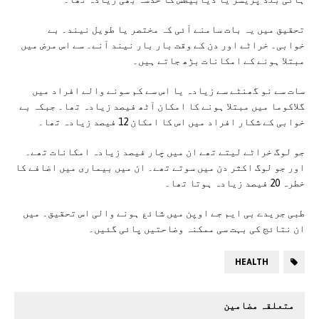
تحقیق میں یہ بات سامنے آئی کہ مختصر یا طویل نیند۔ بے
خوابی۔ خراٹے اور دن کے وقت بار بار نیند آنے۔ سے اس مرض میں
مبتلا ہونے کے امکانات بڑھ جاتے ہیں۔
سات سے نو گھنٹے سے زیادہ یا اس سے کم سونے والے افراد میں
گلاکوما میں مبتلا ہونے کا امکان آٹھ فیصد زیادہ تھا۔ جبکہ بے
خوابی کے شکار افراد میں اس کا امکان 12 فیصد زیادہ تھا۔
جو لوگ خراٹے لیتے تھے ان میں چار فیصد زیادہ امکانات تھے۔
اور جو لوگ اکثر دن میں سوتے تھے۔ ان میں بیماری میں اضافے کا
خطرہ 20 فیصد زیادہ ہوتا تھا۔
طبی جریدے بی ایم جے اوپن میں شائع ہونے والی اس تحقیق۔ میں
ان نتائج کی بہت سی ممکنہ وضاحتیں پائی گئیں۔
HEALTH
متعلقہ مضامین