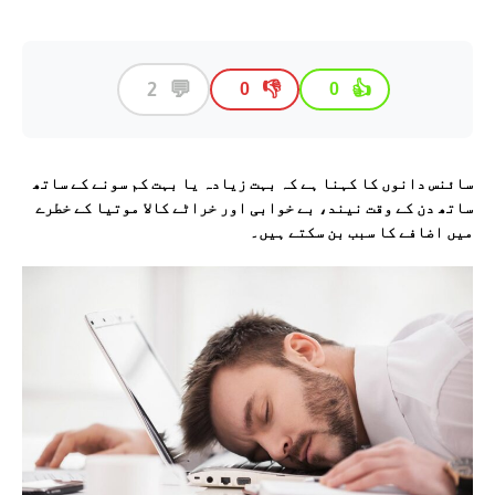
💬
2
👎
👍
0
0
سائنس دانوں کا کہنا ہے کہ بہت زیادہ یا بہت کم سونے کے ساتھ
ساتھ دن کے وقت نیند، بے خوابی اور خراٹے کالا موتیا کے خطرے
میں اضافے کا سبب بن سکتے ہیں۔