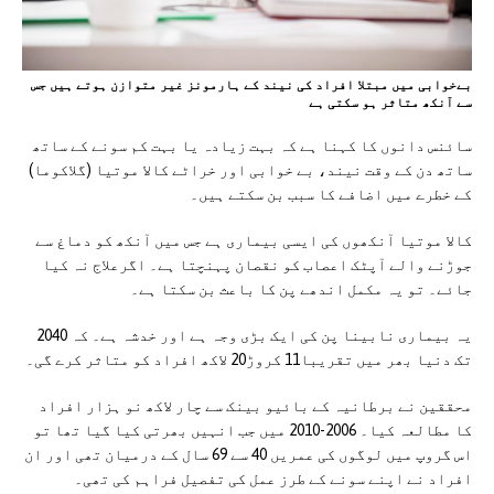
بےخوابی میں مبتلا افراد کی نیند کے ہارمونز غیر متوازن ہوتے ہیں جس
سے آنکھ متاثر ہو سکتی ہے
سائنس دانوں کا کہنا ہے کہ بہت زیادہ یا بہت کم سونے کے ساتھ
ساتھ دن کے وقت نیند، بے خوابی اور خراٹے کالا موتیا (گلاکوما)
کے خطرے میں اضافے کا سبب بن سکتے ہیں۔
کالا موتیا آنکھوں کی ایسی بیماری ہے جس میں آنکھ کو دماغ سے
جوڑنے والے آپٹک اعصاب کو نقصان پہنچتا ہے۔ اگرعلاج نہ کیا
جائے۔ تو یہ مکمل اندھے پن کا باعث بن سکتا ہے۔
یہ بیماری نابینا پن کی ایک بڑی وجہ ہے اور خدشہ ہے۔ کہ 2040
تک دنیا بھر میں تقریبا11 کروڑ20 لاکھ افراد کو متاثر کرے گی۔
محققین نے برطانیہ کے بائیو بینک سے چار لاکھ نو ہزار افراد
کا مطالعہ کیا۔ 2006-2010 میں جب انہیں بھرتی کیا گیا تھا تو
اس گروپ میں لوگوں کی عمریں 40 سے 69 سال کے درمیان تھی اور ان
افراد نے اپنے سونے کے طرز عمل کی تفصیل فراہم کی تھی۔