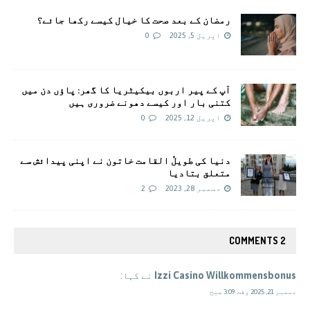
رمضان کے بعد صحت کا خیال کیسے رکھا جائے؟
اپریل 5, 2025
0
آپ کے پیر اربوں بیکیٹریا کا گھر: پاؤں دن میں
کتنی بار اور کیسے دھونے ضروری ہیں
اپریل 12, 2025
0
دنیا کی طویلُ القامت خاتون نے اپنی پیدائش سے
متعلق بتادیا
دسمبر 28, 2023
2
2 COMMENTS
Izzi Casino Willkommensbonus
نے کہا:
دسمبر 21, 2025 وقت 3:09 صبح