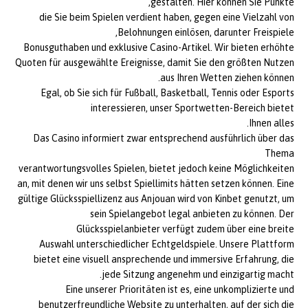
gestalten. Hier können Sie Punkte,
die Sie beim Spielen verdient haben, gegen eine Vielzahl von
Belohnungen einlösen, darunter Freispiele,
Bonusguthaben und exklusive Casino-Artikel. Wir bieten erhöhte
Quoten für ausgewählte Ereignisse, damit Sie den größten Nutzen
aus Ihren Wetten ziehen können.
Egal, ob Sie sich für Fußball, Basketball, Tennis oder Esports
interessieren, unser Sportwetten-Bereich bietet
Ihnen alles.
Das Casino informiert zwar entsprechend ausführlich über das
Thema
verantwortungsvolles Spielen, bietet jedoch keine Möglichkeiten
an, mit denen wir uns selbst Spiellimits hätten setzen können. Eine
gültige Glücksspiellizenz aus Anjouan wird von Kinbet genutzt, um
sein Spielangebot legal anbieten zu können. Der
Glücksspielanbieter verfügt zudem über eine breite
Auswahl unterschiedlicher Echtgeldspiele. Unsere Plattform
bietet eine visuell ansprechende und immersive Erfahrung, die
jede Sitzung angenehm und einzigartig macht.
Eine unserer Prioritäten ist es, eine unkomplizierte und
benutzerfreundliche Website zu unterhalten, auf der sich die