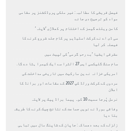
فیصل قریشی کا مطالبہ: غیر ملکی پروڈکشنز پر مقامی
مواد کو ترجیح دی جائے
کامن ویلتھ گیمز کے اختتام پر کھلاڑی ‘لاپتہ’
سی ڈی اے نے کرکٹ اسٹیڈیم پر کام جلد شروع کرنے کا
فیصلہ کر لیا
مشرقی ایشیا ‘بے رحم گرمی’ کی لپیٹ میں
سام سنگ گلیکسی ایس 27 الٹرا سے ایک کیمرا ہٹا دے گا.
امریکی خزانہ نے ین مارکیٹ میں تاریخی مداخلت کی
مردوں کے کرکٹ ورلڈ کپ 2027 کے مقامات اور برانڈ کا
اعلان
نرمل پُرجا سمیت 10 کوہ پیما براڈ پیک پر لاپتہ
وفاقی بورڈ نے نویں جماعت کے نتائج چیک کرنے کا طریقہ
بتا دیا
زلزلے کے بعد دھماکہ: جاپان کے شاپنگ مال میں تباہی