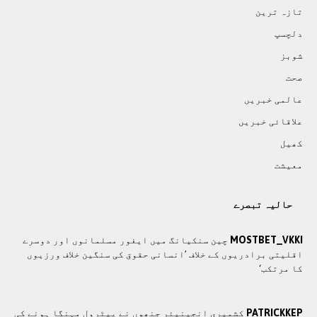
تازہ ترين
دلچسپ
شوبز
صحت
عالمی خبريں
علاقائی خبريں
کھيل
معيشت
حالیہ تبصرے
MOSTBET_VKKI
چین سنکیانگ میں ایغور مسلمانوں اور دوسرے
اقلیتی برادريوں کے خلاف ’انسانی حقوق کی سنگین خلاف ورزیوں
کا مرتکب‘
PATRICKKEP
کشمیری انجینیئر جنھوں نے پیٹرول مہنگا ہونے کی