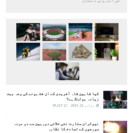
کی اندرونی داستان
کیا شاہین شاہ آفریدی کے ان فٹ ہونے کی وجہ بہت
زیادہ بولنگ ہے؟
جولائی 22, 2022
30,227
نیوٹران ستارے: نئی خلائی دوربین سے دو مردہ
سورجوں کے تصادم کا نظارہ