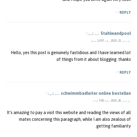
REPLY
Stahlwandpool
نے کہا:
نومبر 21, 2025 وقت 12:07 صبح
Hello, yes this post is genuinely fastidious and I have learned lot
of things from it about blogging. thanks.
REPLY
schwimmbadleiter online bestellen
نے کہا:
نومبر 26, 2025 وقت 7:00 شام
It’s amazing to pay a visit this website and reading the views of all
mates concerning this paragraph, while I am also zealous of
getting familiarity.