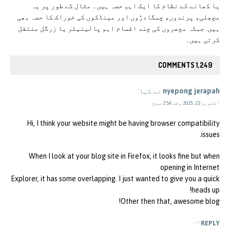
یا کھانے کے نظام کا ایک اہم حصہ ہیں۔ مثال کے طور پر یہ
مچھلی، پرندوں، چمگادڑوں اور مینڈکوں کی خوراک کا حصہ بھی
ہیں. جبکہ مچھروں کی چند اقسام اہم پالینیٹر یا زرگل منتقل
کرتی ہیں۔
1,249 COMMENTS
nyepong jerapah
نے کہا:
اکتوبر 23, 2025 وقت 2:54 صبح
Hi, I think your website might be having browser compatibility
issues.
When I look at your blog site in Firefox, it looks fine but when
opening in Internet
Explorer, it has some overlapping. I just wanted to give you a quick
heads up!
Other then that, awesome blog!
REPLY