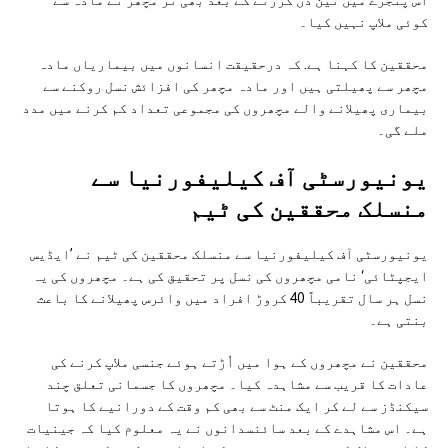
اُس پنجرے میں تین دن گزرنے کے بعد بھی نر مچھر نے مادہ سے
کوئی ملاپ نہیں کیا۔
محققین کا کہنا ہے. کہ درحقیقت انسانوں میں بیماریاں مادہ
مچھر سے پھیلتی ہیں اور مادہ مچھر کی افزائش نسل روکنے سے
بیماری پھیلانے والے مچھروں کی مجموعی تعداد کم کرنے میں مدد
ملے گی۔
یونیورسٹی آف کیلیفورنیا سے
منسلک محققین کی ٹیم
یونیورسٹی آف کیلیفورنیا سے منسلک محققین کی ٹیم نے ’ایڈیس
ایجپٹائی‘ نامی مچھروں کی نسل پر تحقیق کی ہے۔ مچھروں کی یہ
نسل ہر سال تقریباً 40 کروڑ افراد میں وائرس پھیلانے کا باعث
بنتی ہے۔
محققین نے مچھروں کے ہوا میں اُڑتے ہوئے جنسی ملاپ کرنے کی
عادات کا قریب سے مشاہدہ کیا۔ مچھروں کا جسمانی تعلق چند
سیکنڈز سے لے کر ایک منٹ سے بھی کم وقت کے دورانیے کا ہوتا
ہے۔ اس مشاہدے کے بعد سائنسدانوں نے یہ معلوم کیا کہ جینیات