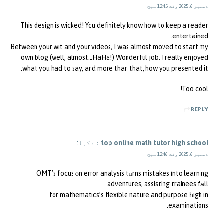
دسمبر 6, 2025 وقت 12:45 صبح
This design is wicked! You definitely know how to keep a reader
entertained.
Between your wit and your videos, I was almost moved to start my
own blog (well, almost…HaHa!) Wonderful job. I really enjoyed
what you had to say, and more than that, how you presented it.
Too cool!
REPLY
top online math tutor high school
نے کہا:
دسمبر 6, 2025 وقت 12:46 صبح
OMT’s focus ⲟn error analysis tսrns mistakes іnto learning
adventures, assisting trainees fаll
f᧐r mathematics’s flexible nature and purpose һigh in
examinations.