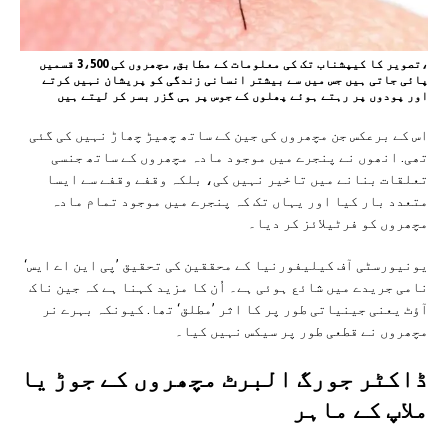
،تصویر کا کیپشناب تک کی معلومات کے مطابق, مچھروں کی 3،500 قسمیں
پائی جاتی ہیں جس میں سے بیشتر انسانی زندگی کو پریشان نہیں کرتے
اور پودوں پر رہتے ہوئے پھلوں کے جوس پر ہی گزر بسر کر لیتے ہیں
اس کے برعکس جن مچھروں کی جین کے ساتھ چھیڑ چھاڑ نہیں کی گئی
تھی. انھوں نے پنجرے میں موجود مادہ مچھروں کے ساتھ جنسی
تعلقات بنانے میں تاخیر نہیں کی، بلکہ وقفے وقفے سے ایسا
متعدد بار کیا اور یہاں تک کہ پنجرے میں موجود تمام مادہ
مچھروں کو فرٹیلائز کر دیا۔
یونیورسٹی آف کیلیفورنیا کے محققین کی تحقیق ’پی این اے ایس‘
نامی جریدے میں شائع ہوئی ہے۔ اُن کا مزید کہنا ہے کہ جین ناک
آؤٹ یعنی جینیاتی طور پر کا اثر ’مطلق‘ تھا. کیونکہ بہرے نر
مچھروں نے قطعی طور پر سیکس نہیں کیا۔
ڈاکٹر جورگ البرٹ مچھروں کے جوڑ یا
ملاپ کے ماہر