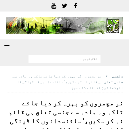
دلچسپ
نر مچھروں کو بہرہ کر دیا جائے تاکہ وہ مادہ سے
جنسی تعلق ہی قائم نہ کر سکیں،‘ سائنسدانوں کا ڈینگی کا
انوکھا توڑ نکالنے کا دعویٰ
نر مچھروں کو بہرہ کر دیا جائے
تاکہ وہ مادہ سے جنسی تعلق ہی قائم
نہ کر سکیں،‘ سائنسدانوں کا ڈینگی