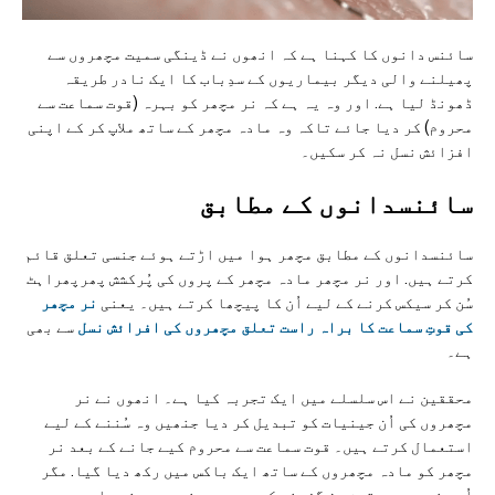
سائنس دانوں کا کہنا ہے کہ انھوں نے ڈینگی سمیت مچھروں سے
پھیلنے والی دیگر بیماریوں کے سدِباب کا ایک نادر طریقہ
ڈھونڈ لیا ہے. اور وہ یہ ہے کہ نر مچھر کو بہرہ (قوت سماعت سے
محروم) کر دیا جائے تاکہ وہ مادہ مچھر کے ساتھ ملاپ کر کے اپنی
افزائش نسل نہ کر سکیں۔
سائنسدانوں کے مطابق
سائنسدانوں کے مطابق مچھر ہوا میں اڑتے ہوئے جنسی تعلق قائم
کرتے ہیں. اور نر مچھر مادہ مچھر کے پروں کی پُرکشش پھرپھراہٹ
سُن کر سیکس کرنے کے لیے اُن کا پیچھا کرتے ہیں۔ یعنی
نر مچھر
کی قوتِ سماعت کا براہ راست تعلق مچھروں کی افرائش نسل
سے بھی
ہے۔
محققین نے اس سلسلے میں ایک تجربہ کیا ہے۔ انھوں نے نر
مچھروں کی اُن جینیات کو تبدیل کر دیا جنھیں وہ سُننے کے لیے
استعمال کرتے ہیں۔ قوت سماعت سے محروم کیے جانے کے بعد نر
مچھر کو مادہ مچھروں کے ساتھ ایک باکس میں رکھ دیا گیا. مگر