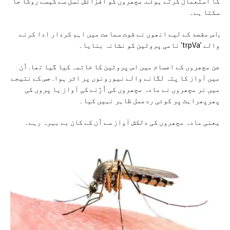
کا استعمال کرتے ہوئے. مچھروں کو افزائش نسل سے کیسے روکا جا
سکتا ہے۔
,اس مقصد کے لیے انھوں نے قوت سماعت میں اہم کردار ادا کرنے
والے ’trpVa‘ نامی پروٹین کو نشانہ بنایا۔
جن مچھروں کے اجسام میں اس پروٹین کا خاتمہ کیا گیا تھا. اُن
میں آواز کا پتہ لگانے والے نیورونوں پر اثر ہوا. جس کے نتیجے
میں نر مچھروں نے مادہ مچھروں کی اُڑنے کی آواز یا پروں کی
پھرپھراہٹ پر کوئی ردعمل ظاہر نہیں کیا۔
یعنی مادہ مچھروں کی دلکش آواز سے اُن کے کان بے بہرہ رہے۔