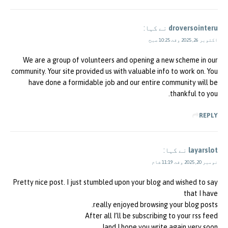
droversointeru
نے کہا:
اکتوبر 26, 2025 وقت 10:25 صبح
We are a group of volunteers and opening a new scheme in our
community. Your site provided us with valuable info to work on. You
have done a formidable job and our entire community will be
thankful to you.
REPLY
layarslot
نے کہا:
نومبر 20, 2025 وقت 11:19 شام
Pretty nice post. I just stumbled upon your blog and wished to say
that I have
really enjoyed browsing your blog posts.
After all I’ll be subscribing to your rss feed
and I hope you write again very soon!