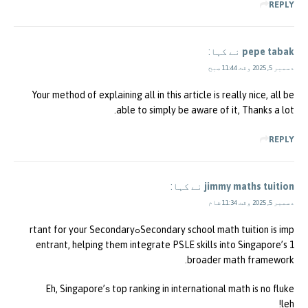
REPLY
pepe tabak
نے کہا:
دسمبر 5, 2025 وقت 11:44 صبح
Your method of explaining all in this article is really nice, all be
able to simply be aware of it, Thanks a lot.
REPLY
jimmy maths tuition
نے کہا:
دسمبر 5, 2025 وقت 11:34 شام
Secondary school math tuition іs impߋrtant for your Secondary
1 entrant, helping tһem integrate PSLE skills іnto Singapore’s
broader math framework.
Eh, Singapore’ѕ top ranking in international math іs no fluke
leh!