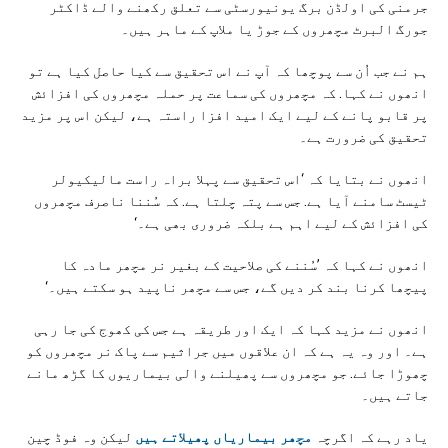
جرمنی کی اولڈن برگ یونیورسٹی سے تعلق رکھنے والے ڈاکٹر
جورگ البرٹ مچھروں کے جوڑ یا ملاپ کے ماہر ہیں۔
ہم نے جب اُن سے پوچھا کہ آپ نے اس تحقیق سے کیا حاصل کیا ہے تو
انھوں نے کہا. کہ مچھروں کی سماعت پر حملہ مچھروں کی افزائش
پر قابو پانے کے لیے ایک امید افزا راستہ ہے، لیکن اس پر مزید
تحقیق کی ضرورت ہے۔
انھوں نے بتایا کہ ‘اس تحقیق سے پہلا براہ راست مالیکیولر
ٹیسٹ سامنے آیا ہے. جس سے پتہ چلتا ہے. کہ سُننا ناصرف مچھروں
کی افزائش کے لیے اہم ہے بلکہ ضروری بھی ہے۔‘
انھوں نے کہا کہ ’سُننے کی صلاحیت کے بغیر نر مچھر مادہ کا
پیچھا کرنا بند کر دیں گے، جس سے مچھر ناپید ہو سکتے ہیں۔‘
انھوں نے مزید کہا کہ ایک اور طریقہ ہے جس کی کھوج کی جا رہی
ہے۔ اور وہ یہ ہے کہ ان علاقوں میں جراثیم سے پاک نر مچھروں کو
چھوڑا جائے. جو مچھروں سے پھیلنے والی بیماریوں کا گڑھ مانے
جاتے ہیں۔
یاد رہے کہ اگرچہ
مچھر بیماریاں پھیلاتے ہیں
لیکن وہ فوڈ چین