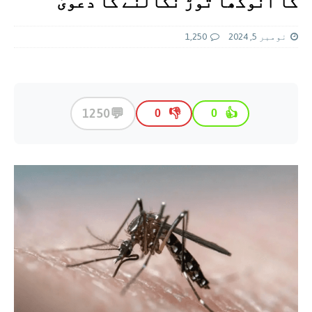
کا انوکھا توڑ نکالنے کا دعویٰ
نومبر 5, 2024
1,250
💬
1250
👎
👍
0
0